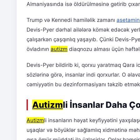
Almaniyasında isə öldürülməsinə gətirib çıxar
Trump və Kennedi hamiləlik zamanı
asetamin
Devis-Pyer dərhal ailələrə kömək edəcək yerl
çalışarkən çaşqınlıq yaşayıb. Çünki Devis-Py
övladının
autizm
diaqnozu alması üçün həftəl
Devis-Pyer bildirib ki, qorxu yaratmaq Qara
sözlərinə görə, insanlar indi qorxurlar. O əla
cəmiyyətin bu dezinformasiyanı təkzib etmək
Autizm
li İnsanlar Daha Ç
Autizm
li insanların həyat keyfiyyətini yaxşıl
uşaqlar və böyüklər sağlamlıq xidmətinə məhd
qısa ömür müddəti ilə üzləşirlər. Onlar həmçi