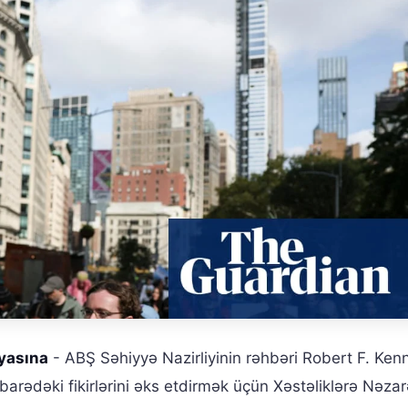
iyasına
- ABŞ Səhiyyə Nazirliyinin rəhbəri Robert F. Ken
arədəki fikirlərini əks etdirmək üçün Xəstəliklərə Nəzar