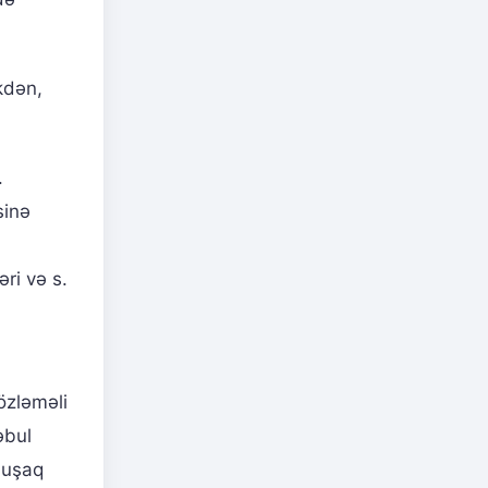
kdən,
.
sinə
əri və s.
özləməli
əbul
 uşaq