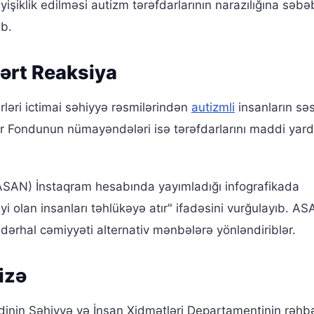
işiklik edilməsi autizm tərəfdarlarının narazılığına səbə
ib.
Sərt Reaksiya
rləri ictimai səhiyyə rəsmilərindən
autizmli
insanların səs
lar Fondunun nümayəndələri isə tərəfdarlarını maddi yar
ASAN) İnstaqram hesabında yayımladığı infografikada
liyi olan insanları təhlükəyə atır" ifadəsini vurğulayıb. A
 dərhal cəmiyyəti alternativ mənbələrə yönləndiriblər.
izə
inin Səhiyyə və İnsan Xidmətləri Departamentinin rəhbə