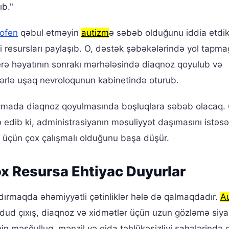
ıb."
ofen
qəbul etməyin
autizm
ə səbəb olduğunu iddia etdi
i resursları paylaşıb. O, dəstək şəbəkələrində yol tapm
erə həyatının sonrakı mərhələsində diaqnoz qoyulub və
ərlə uşaq nevroloqunun kabinetində oturub.
 icmada diaqnoz qoyulmasında boşluqlara səbəb olacaq.
və edib ki, administrasiyanın məsuliyyət daşımasını istəsə
 üçün çox çalışmalı olduğunu başa düşür.
ox Resursa Ehtiyac Duyurlar
aşdırmaqda əhəmiyyətli çətinliklər hələ də qalmaqdadır.
A
ud çıxış, diaqnoz və xidmətlər üçün uzun gözləmə siyah
nin məşğulluq, mənzil və qida təhlükəsizliyi sahələrində 