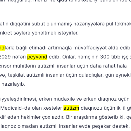
mətin diqqətini sübut olunmamış nəzəriyyələrə pul tökmə
kret səylərə yönəltmək istəyirlər.
nd
lərlə bağlı etimadı artırmaqla müvəffəqiyyət əldə edib
 2029 nəfəri
peyvənd
edib. Onlar, həmçinin 300 tibb işçi
ensor mühitlərin autizmli insanlar üçün daha rahat hala
və, təşkilat autizmli insanlar üçün qulaqlıqlar, gün eynəkl
 hazırlayıb.
liyyələşdirilməsi, erkən müdaxilə və erkən diaqnoz üçün
 Medicaid-də olan xəstələr
autizm
diaqnozu üçün iki il g
lif edən həkimlər çox azdır. Bir araşdırma göstərib ki, q
Diaqnoz olmadan autizmli insanlar evdə peşəkar dəstək,