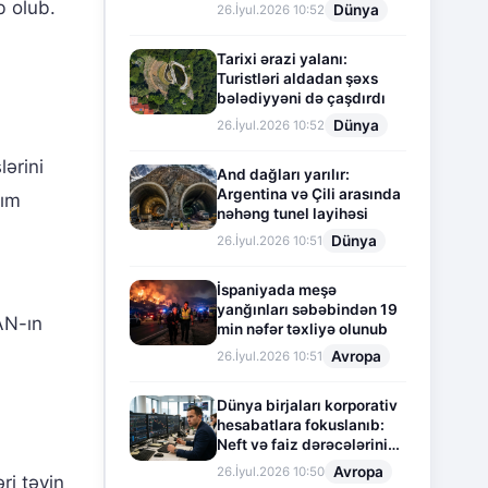
b olub.
Dünya
26.İyul.2026 10:52
Tarixi ərazi yalanı:
Turistləri aldadan şəxs
bələdiyyəni də çaşdırdı
Dünya
26.İyul.2026 10:52
lərini
And dağları yarılır:
Argentina və Çili arasında
dım
nəhəng tunel layihəsi
Dünya
26.İyul.2026 10:51
İspaniyada meşə
yanğınları səbəbindən 19
SAN-ın
min nəfər təxliyə olunub
Avropa
26.İyul.2026 10:51
Dünya birjaları korporativ
hesabatlara fokuslanıb:
Neft və faiz dərəcələrinin
təsiri altında cari vəziyyət
Avropa
26.İyul.2026 10:50
ri təyin