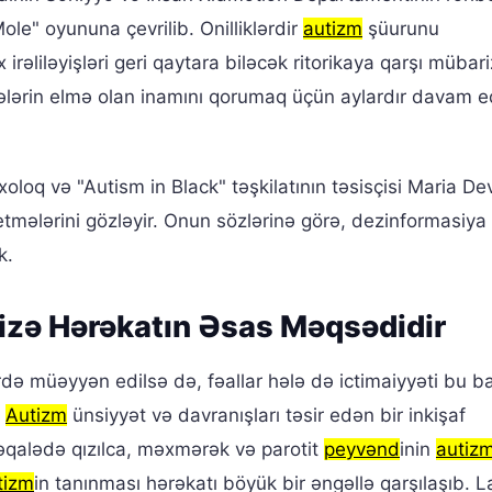
le" oyununa çevrilib. Onilliklərdir
autizm
şüurunu
irəliləyişləri geri qaytara biləcək ritorikaya qarşı mübar
ilələrin elmə olan inamını qorumaq üçün aylardır davam 
xoloq və "Autism in Black" təşkilatının təsisçisi Maria De
 etmələrini gözləyir. Onun sözlərinə görə, dezinformasiya
k.
izə Hərəkatın Əsas Məqsədidir
rdə müəyyən edilsə də, fəallar hələ də ictimaiyyəti bu b
.
Autizm
ünsiyyət və davranışları təsir edən bir inkişaf
məqalədə qızılca, məxmərək və parotit
peyvənd
inin
autiz
tizm
in tanınması hərəkatı böyük bir əngəllə qarşılaşıb. L