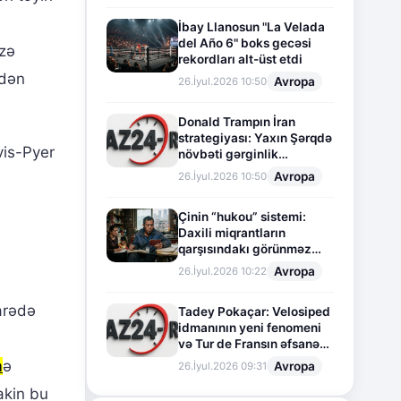
İbay Llanosun "La Velada
del Año 6" boks gecəsi
izə
rekordları alt-üst etdi
edən
Avropa
26.İyul.2026 10:50
Donald Trampın İran
strategiyası: Yaxın Şərqdə
vis-Pyer
növbəti gərginlik
mərhələsi
Avropa
26.İyul.2026 10:50
Çinin “hukou” sistemi:
Daxili miqrantların
qarşısındakı görünməz
sədd
Avropa
26.İyul.2026 10:22
arədə
Tadey Pokaçar: Velosiped
idmanının yeni fenomeni
və Tur de Fransın əfsanəvi
səhifəsi
m
ə
Avropa
26.İyul.2026 09:31
akin bu