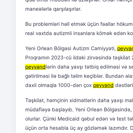
maneələrlə qarşılaşırlar.
Bu problemləri həll etmək üçün fəallar höku
real vaxtda autizmli insanlara kömək edən kon
Yeni Orlean Bölgəsi Autizm Cəmiyyəti,
peyvə
Proqramın 2023-cü ildəki zirvəsində təşkilat
peyvənd
lərin daha yaxşı tətbiq edilməsi və s
gətirilməsi ilə bağlı təlim keçiblər. Bundan əla
daxil olmaqla 1000-dən çox
peyvənd
dəstləri
Təşkilat, həmçinin xidmətlərin daha yaxşı ma
müdafiəyə başlayıb. Yeni Orlean Bölgəsində,
olurlar. Çünki Medicaid qəbul edən və test tək
üçün orta hesabla üç ay gözləmək lazımdır. 