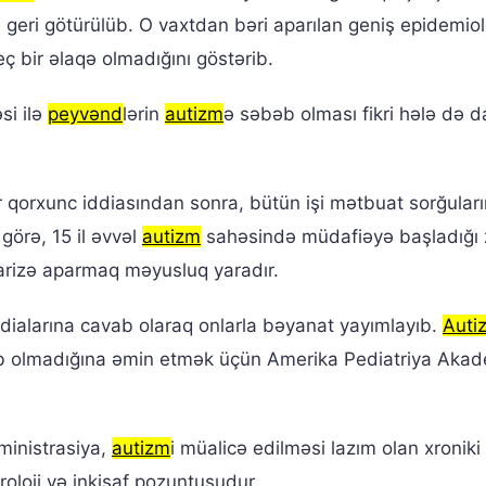
 geri götürülüb. O vaxtdan bəri aparılan geniş epidemiol
ç bir əlaqə olmadığını göstərib.
si ilə
peyvənd
lərin
autizm
ə səbəb olması fikri hələ də 
ir qorxunc iddiasından sonra, bütün işi mətbuat sorğular
görə, 15 il əvvəl
autizm
sahəsində müdafiəyə başladığı
barizə aparmaq məyusluq yaradır.
dialarına cavab olaraq onlarla bəyanat yayımlayıb.
Auti
b olmadığına əmin etmək üçün Amerika Pediatriya Akad
ministrasiya,
autizm
i müalicə edilməsi lazım olan xroniki 
oloji və inkişaf pozuntusudur.