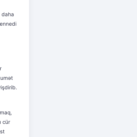
, daha
Kennedi
r
ökumət
işdirib.
şmaq,
u cür
st