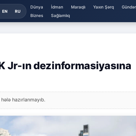
Dünya
İdman
Maraqlı
Yaxın Şərq
Gündə
EN
RU
Biznes
Sağlamlıq
FK Jr-ın dezinformasiyasına
 hələ hazırlanmayıb.