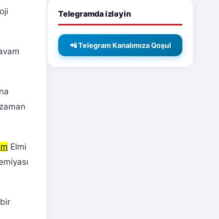
oji
Telegramda izləyin
📲 Telegram Kanalımıza Qoşul
davam
ına
 zaman
zm
Elmi
emiyası
bir