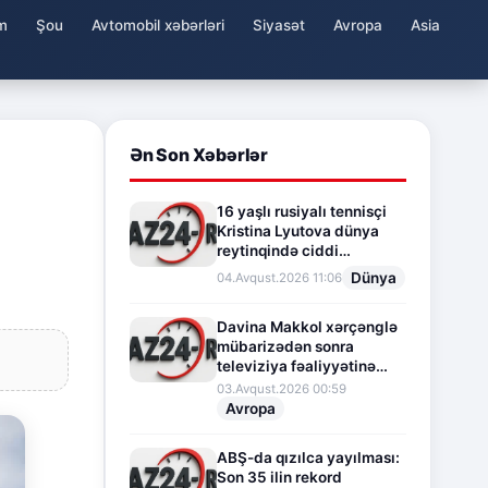
m
Şou
Avtomobil xəbərləri
Siyasət
Avropa
Asia
Ən Son Xəbərlər
16 yaşlı rusiyalı tennisçi
Kristina Lyutova dünya
reytinqində ciddi
irəliləyişə imza atdı
Dünya
04.Avqust.2026 11:06
Davina Makkol xərçənglə
mübarizədən sonra
televiziya fəaliyyətinə
fasilə verir
03.Avqust.2026 00:59
Avropa
ABŞ-da qızılca yayılması:
Son 35 ilin rekord