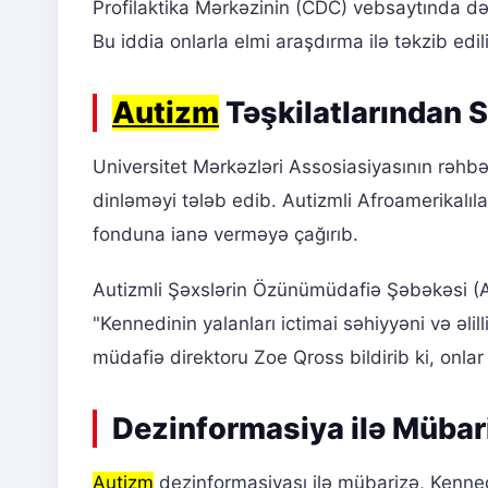
Profilaktika Mərkəzinin (CDC) vebsaytında dəy
Bu iddia onlarla elmi araşdırma ilə təkzib edil
Autizm
Təşkilatlarından 
Universitet Mərkəzləri Assosiasiyasının rəhbə
dinləməyi tələb edib. Autizmli Afroamerikalı
fonduna ianə verməyə çağırıb.
Autizmli Şəxslərin Özünümüdafiə Şəbəkəsi (
"Kennedinin yalanları ictimai səhiyyəni və əlil
müdafiə direktoru Zoe Qross bildirib ki, onlar
Dezinformasiya ilə Mübar
Autizm
dezinformasiyası ilə mübarizə, Kenned