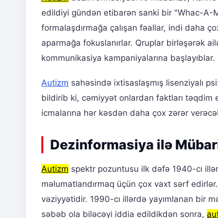
edildiyi gündən etibarən sanki bir "Whac-A-Mo
formalaşdırmağa çalışan fəallar, indi daha çox 
aparmağa fokuslanırlar. Qruplar birləşərək a
kommunikasiya kampaniyalarına başlayıblar.
Autizm
sahəsində ixtisaslaşmış lisenziyalı psi
bildirib ki, cəmiyyət onlardan faktları təqdim
icmalarına hər kəsdən daha çox zərər verəcə
Dezinformasiya ilə Mübar
Autizm
spektr pozuntusu ilk dəfə 1940-cı illə
məlumatlandırmaq üçün çox vaxt sərf edirlər
vəziyyətidir. 1990-cı illərdə yayımlanan bir 
səbəb ola biləcəyi iddia edildikdən sonra,
au