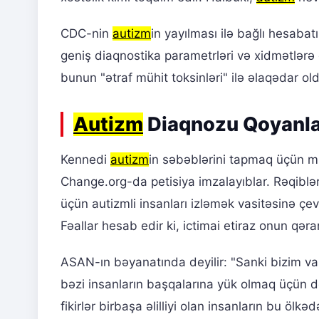
CDC-nin
autizm
in yayılması ilə bağlı hesaba
geniş diaqnostika parametrləri və xidmətlərə 
bunun "ətraf mühit toksinləri" ilə əlaqədar ol
Autizm
Diaqnozu Qoyanlar
Kennedi
autizm
in səbəblərini tapmaq üçün mi
Change.org-da petisiya imzalayıblar. Rəqibl
üçün autizmli insanları izləmək vasitəsinə çevr
Fəallar hesab edir ki, ictimai etiraz onun qərar
ASAN-ın bəyanatında deyilir: "Sanki bizim var
bəzi insanların başqalarına yük olmaq üçün do
fikirlər birbaşa əlilliyi olan insanların bu öl