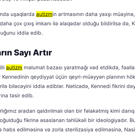
tında uşaqlarda
autizm
in artmasının daha yaxşı müayinə
daha çox çıxış imkanı ilə əlaqədar olduğu bildirilsə də, 
duğunu iddia edib.
ın Sayı Artır
lli
autizm
məlumat bazası yaratmağı vəd etdikdə, fəalla
ər Kennedinin qeydiyyat üçün qeyri-müəyyən planının h
ilə biləcəyini iddia ediblər. Nəticədə, Kennedi fikrini dəy
ına təsir edib.
lığımız aradan qaldırılmalı olan bir fəlakətmiş kimi danı
ğulduğu fikrinə əsaslanan təhlükəli bir ideologiyadır. B
kədə həbs edilməsinə və zorla sterilizasiya edilməsinə, Nasi