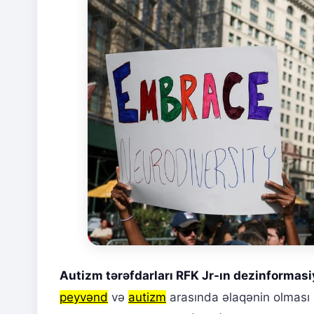
Autizm tərəfdarları RFK Jr-ın dezinformas
peyvənd
və
autizm
arasında əlaqənin olması b