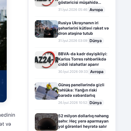
göstəricisi müşahidə
olunur
Avropa
31.İyul.2026 05:46
Rusiya Ukraynanın iri
şəhərlərini kütləvi raket və
dron atəşinə tutub
Dünya
31.İyul.2026 03:09
BBVA-da kadr dəyişikliyi:
Karlos Torres rəhbərlikdə
ciddi islahatlar aparır
Avropa
30.İyul.2026 09:33
Günəş panellərində gizli
təhlükə: Yanğın riski
barədə xəbərdarlıq
Dünya
26.İyul.2026 10:52
nedinin
52 milyon dollarlıq nəhəng
səhv: Heç yerə aparmayan
ət və
yol görənləri heyrətə salır