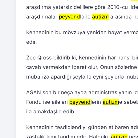
araşdırma yetərsiz dəlillərə görə 2010-cu ildə
araşdırmalar
peyvənd
lərlə
autizm
arasında he
Kennedinin bu mövzuya yenidən həyat vermə
edir.
Zoe Qross bildirib ki, Kennedinin hər hansı b
cavab verməkdən ibarət olur. Onun sözlərinə 
mübarizə apardığı şeylərlə eyni şeylərlə mü
ASAN son bir neçə ayda administrasiyanın id
Fondu isə ailələri
peyvənd
lərin
autizm
ə səbə
ilə əməkdaşlıq edib.
Kennedinin təsdiqləndiyi gündən etibarən ad
xəstəlik kimi təqdim edir. Halbuki,
autizm
nevr