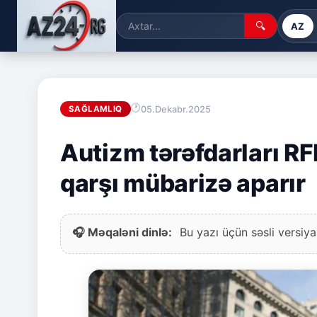
🔍
AZ
05.Dekabr.2025
SAĞLAMLIQ
Autizm tərəfdarları R
qarşı mübarizə aparır
🎧 Məqaləni dinlə:
Bu yazı üçün səsli versiya