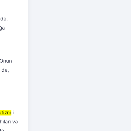
kdə,
ağa
 Onun
 də,
utizm
li
ıları və
də