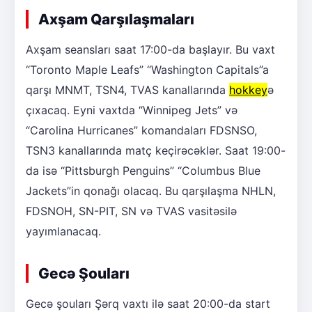
Axşam Qarşılaşmaları
Axşam seansları saat 17:00-da başlayır. Bu vaxt
“Toronto Maple Leafs” “Washington Capitals”a
qarşı MNMT, TSN4, TVAS kanallarında
hokkey
ə
çıxacaq. Eyni vaxtda “Winnipeg Jets” və
“Carolina Hurricanes” komandaları FDSNSO,
TSN3 kanallarında matç keçirəcəklər. Saat 19:00-
da isə “Pittsburgh Penguins” “Columbus Blue
Jackets”in qonağı olacaq. Bu qarşılaşma NHLN,
FDSNOH, SN-PIT, SN və TVAS vasitəsilə
yayımlanacaq.
Gecə Şouları
Gecə şouları Şərq vaxtı ilə saat 20:00-da start