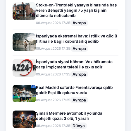
Stoke-on-Trentdəki yaşayış binasında baş
verən dəhşətli yanğın 75 yaşlı kişinin
ölümü ilə nəticələnib
Avropa
09.Avqust.2026 17:35
İspaniyada ekstremal hava: İstilik və güclü
fırtına ilə bağlı xəbərdarlıq edilib
Avropa
09.Avqust.2026 17:35
İspaniyada siyasi böhran: Vox hökumətə
qarşı impiçment tələbi ilə çıxış edir
Avropa
09.Avqust.2026 17:35
Real Madrid səfərdə Ferentsvaroşa qalib
gəldi: Espi ilk qolunu vurdu
Avropa
09.Avqust.2026 17:35
Şimali Mərmərə avtomobil yolunda
dəhşətli qəza: 3 ölü, 1 yaralı
Dünya
09.Avqust.2026 17:35