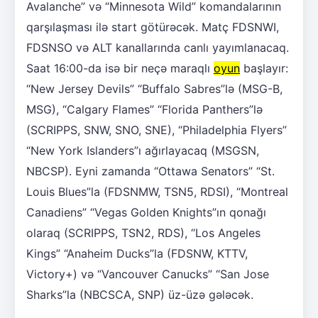
Avalanche” və “Minnesota Wild” komandalarının
qarşılaşması ilə start götürəcək. Matç FDSNWI,
FDSNSO və ALT kanallarında canlı yayımlanacaq.
Saat 16:00-da isə bir neçə maraqlı
oyun
başlayır:
“New Jersey Devils” “Buffalo Sabres”lə (MSG-B,
MSG), “Calgary Flames” “Florida Panthers”lə
(SCRIPPS, SNW, SNO, SNE), “Philadelphia Flyers”
“New York Islanders”ı ağırlayacaq (MSGSN,
NBCSP). Eyni zamanda “Ottawa Senators” “St.
Louis Blues”la (FDSNMW, TSN5, RDSI), “Montreal
Canadiens” “Vegas Golden Knights”ın qonağı
olaraq (SCRIPPS, TSN2, RDS), “Los Angeles
Kings” “Anaheim Ducks”la (FDSNW, KTTV,
Victory+) və “Vancouver Canucks” “San Jose
Sharks”la (NBCSCA, SNP) üz-üzə gələcək.