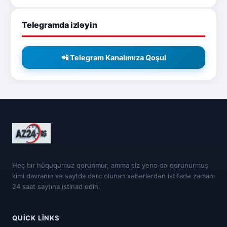
Telegramda izləyin
📲 Telegram Kanalımıza Qoşul
Heç bir hüququmuz qorunmur, amma siz yenə də qorunurmuş
kimi davranın və saytda dərc olunan xəbərlərdən istifadə zamanı
24 saat saytına istinad edin.
QUICK LINKS