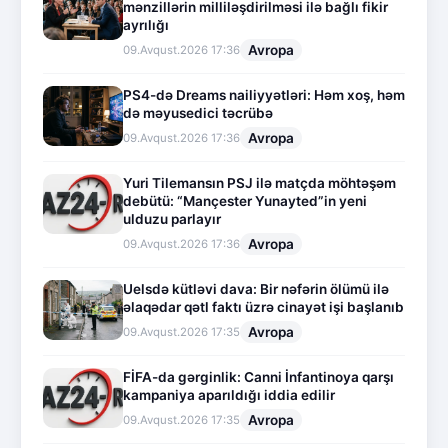
mənzillərin milliləşdirilməsi ilə bağlı fikir
ayrılığı
Avropa
09.Avqust.2026 17:36
PS4-də Dreams nailiyyətləri: Həm xoş, həm
də məyusedici təcrübə
Avropa
09.Avqust.2026 17:36
Yuri Tilemansın PSJ ilə matçda möhtəşəm
debütü: “Mançester Yunayted”in yeni
ulduzu parlayır
Avropa
09.Avqust.2026 17:36
Uelsdə kütləvi dava: Bir nəfərin ölümü ilə
əlaqədar qətl faktı üzrə cinayət işi başlanıb
Avropa
09.Avqust.2026 17:35
FİFA-da gərginlik: Canni İnfantinoya qarşı
kampaniya aparıldığı iddia edilir
Avropa
09.Avqust.2026 17:35