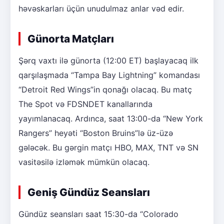
həvəskarları üçün unudulmaz anlar vəd edir.
Günorta Matçları
Şərq vaxtı ilə günorta (12:00 ET) başlayacaq ilk
qarşılaşmada “Tampa Bay Lightning” komandası
“Detroit Red Wings”in qonağı olacaq. Bu matç
The Spot və FDSNDET kanallarında
yayımlanacaq. Ardınca, saat 13:00-da “New York
Rangers” heyəti “Boston Bruins”lə üz-üzə
gələcək. Bu gərgin matçı HBO, MAX, TNT və SN
vasitəsilə izləmək mümkün olacaq.
Geniş Gündüz Seansları
Gündüz seansları saat 15:30-da “Colorado