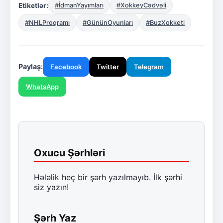
Etiketlər:
#İdmanYayımları
#XokkeyCədvəli
#NHLProqramı
#GününOyunları
#BuzXokketi
Paylaş:
Facebook
Twitter
Telegram
WhatsApp
Oxucu Şərhləri
Hələlik heç bir şərh yazılmayıb. İlk şərhi
siz yazın!
Şərh Yaz