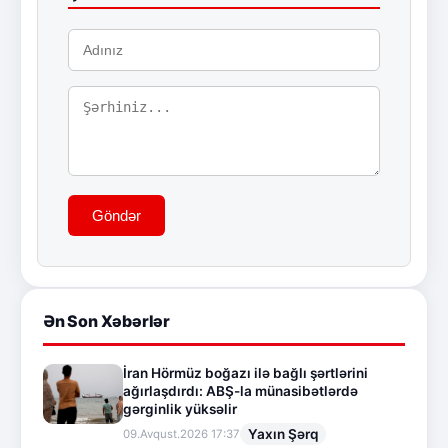
Göndər
Ən Son Xəbərlər
İran Hörmüz boğazı ilə bağlı şərtlərini
ağırlaşdırdı: ABŞ-la münasibətlərdə
gərginlik yüksəlir
Yaxın Şərq
09.Avqust.2026 17:37