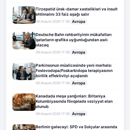
Tirzepatid ürək-damar xəstəlikləri və insult
ehtimalını 33 faiz aşağı salır
Avropa
09.Avqust.2026 17:36
Deutsche Bahn rəhbərliyinin mükafatları
qatarların qrafikə uyğunluğundan asılı
olacaq
Avropa
09.Avqust.2026 17:36
Parkinsonun müalicəsində yeni mərhələ:
Foslevodopa/Foskarbidopa terapiyasının
birillik effektivliyi açıqlandı
Avropa
09.Avqust.2026 17:36
Kanadada meşə yanğınları: Britaniya
Kolumbiyasında fövqəladə vəziyyət elan
olunub
Avropa
09.Avqust.2026 17:36
Berlinin gələcəyi: SPD və Solçular arasında