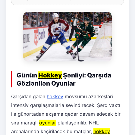
Günün
Hokkey
Şənliyi: Qarşıda
Gözlənilən Oyunlar
Qarşıdan gələn
hokkey
mövsümü azarkeşləri
intensiv qarşılaşmalarla sevindirəcək. Şərq vaxtı
ilə günortadan axşama qədər davam edəcək bir
sıra maraqlı
oyunlar
planlaşdırılıb. NHL
arenalarında keçiriləcək bu matçlar,
hokkey