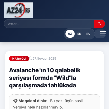
🔍
AZ
EN
RU
27.Noyabr.2025
MARAQLI
Avalanche"ın 10 qələbəlik
seriyası formda "Wild"la
qarşılaşmada təhlükədə
🎧 Məqaləni dinlə:
Bu yazı üçün səsli
versiya hələ hazırlanmayıb.