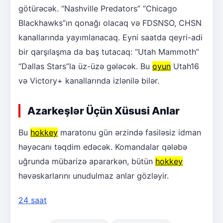
götürəcək. “Nashville Predators” “Chicago
Blackhawks”ın qonağı olacaq və FDSNSO, CHSN
kanallarında yayımlanacaq. Eyni saatda qeyri-adi
bir qarşılaşma da baş tutacaq: “Utah Mammoth”
“Dallas Stars”la üz-üzə gələcək. Bu
oyun
Utah16
və Victory+ kanallarında izlənilə bilər.
Azarkeşlər Üçün Xüsusi Anlar
Bu
hokkey
maratonu gün ərzində fasiləsiz idman
həyəcanı təqdim edəcək. Komandalar qələbə
uğrunda mübarizə apararkən, bütün
hokkey
həvəskarlarını unudulmaz anlar gözləyir.
24 saat