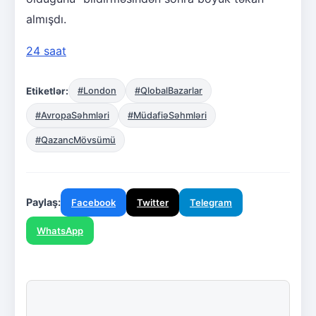
almışdı.
24 saat
Etiketlər:
#London
#QlobalBazarlar
#AvropaSəhmləri
#MüdafiəSəhmləri
#QazancMövsümü
Paylaş:
Facebook
Twitter
Telegram
WhatsApp