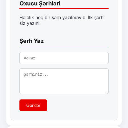
Oxucu Şərhləri
Hələlik heç bir şərh yazılmayıb. İlk şərhi
siz yazın!
Şərh Yaz
Göndər