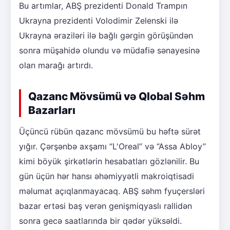
Bu artımlar, ABŞ prezidenti Donald Trampın
Ukrayna prezidenti Volodimir Zelenski ilə
Ukrayna əraziləri ilə bağlı gərgin görüşündən
sonra müşahidə olundu və müdafiə sənayesinə
olan marağı artırdı.
Qazanc Mövsümü və Qlobal Səhm
Bazarları
Üçüncü rübün qazanc mövsümü bu həftə sürət
yığır. Çərşənbə axşamı “L'Oreal” və “Assa Abloy”
kimi böyük şirkətlərin hesabatları gözlənilir. Bu
gün üçün hər hansı əhəmiyyətli makroiqtisadi
məlumat açıqlanmayacaq. ABŞ səhm fyuçersləri
bazar ertəsi baş verən genişmiqyaslı rallidən
sonra gecə saatlarında bir qədər yüksəldi.