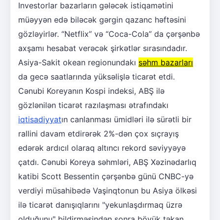
Investorlar bazarların gələcək istiqamətini
müəyyən edə biləcək gərgin qazanc həftəsini
gözləyirlər. “Netflix” və “Coca-Cola” da çərşənbə
axşamı hesabat verəcək şirkətlər sırasındadır.
Asiya-Sakit okean regionundakı
səhm bazarları
da gecə saatlarında yüksəlişlə ticarət etdi.
Cənubi Koreyanın Kospi indeksi, ABŞ ilə
gözlənilən ticarət razılaşması ətrafındakı
iqtisadiyyat
ın canlanması ümidləri ilə sürətli bir
rallini davam etdirərək 2%-dən çox sıçrayış
edərək ardıcıl olaraq altıncı rekord səviyyəyə
çatdı. Cənubi Koreya səhmləri, ABŞ Xəzinədarlıq
katibi Scott Bessentin çərşənbə günü CNBC-yə
verdiyi müsahibədə Vaşinqtonun bu Asiya ölkəsi
ilə ticarət danışıqlarını "yekunlaşdırmaq üzrə
olduğunu" bildirməsindən sonra böyük təkan