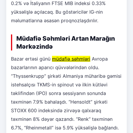
0.2% və İtaliyanın FTSE MIB indeksi 0.33%
yüksəlişlə açılacaq. Bu göstəricilər IG-nin
məlumatlarına əsasən proqnozlaşdırılır.
Müdafiə Səhmləri Artan Marağın
Mərkəzində
Bazar ertəsi günü
müdafiə səhmləri
Avropa
bazarlarının aparıcı qüvvələrindən oldu.
“Thyssenkrupp” şirkəti Almaniya müharibə gəmisi
istehsalçısı TKMS-in spinout və ilkin kütləvi
təklifindən (IPO) sonra sessiyanın sonunda
təxminən 7.9% bahalaşdı. “Hensoldt” şirkəti
STOXX 600 indeksində zirvəyə qalxaraq
təxminən 8% dəyər qazandı. “Renk” təxminən
6.7%, “Rheinmetall” isə 5.9% yüksəlişlə bağlandı.