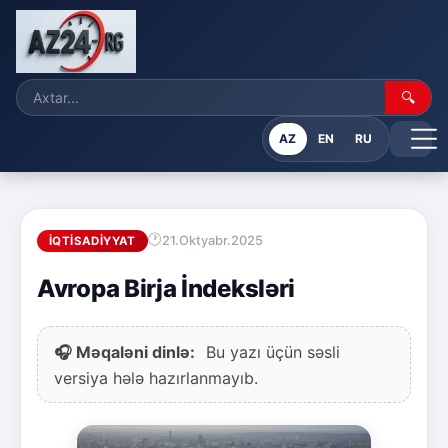
🔍
AZ
EN
RU
21.Oktyabr.2025
İQTISADIYYAT
Avropa Birja İndeksləri
🎧 Məqaləni dinlə:
Bu yazı üçün səsli
versiya hələ hazırlanmayıb.