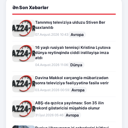
Ən Son Xəbərlər
Tanınmış televiziya ulduzu Stiven Ber
saxlanılıb
Avropa
07.Avqust.2026 10:43
16 yaşlı rusiyalı tennisçi Kristina Lyutova
dünya reytinqində ciddi irəliləyişə imza
atdı
Dünya
04.Avqust.2026 11:06
Davina Makkol xərçənglə mübarizədən
sonra televiziya fəaliyyətinə fasilə verir
Avropa
03.Avqust.2026 00:59
ABŞ-da qızılca yayılması: Son 35 ilin
rekord göstəricisi müşahidə olunur
Avropa
31.İyul.2026 05:46
Rusiya Ukraynanın iri şəhərlərini kütləvi