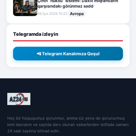
Çinin “hukou” sistemi: Daxili miqrantların
qarşısındakı görünməz sədd
Avropa
26.İyul.2026 10:22
Telegramda izləyin
📲 Telegram Kanalımıza Qoşul
Heç bir hüququmuz qorunmur, amma siz yenə də qorunurmuş
kimi davranın və saytda dərc olunan xəbərlərdən istifadə zamanı
24 saat saytına istinad edin.