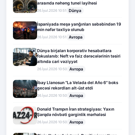
arasında nəhəng tunel layihəsi
Dünya
26.İyul.2026 10:51
İspaniyada meşə yanğınları səbəbindən 19
min nəfər təxliyə olunub
Avropa
26.İyul.2026 10:51
Dünya birjaları korporativ hesabatlara
fokuslanıb: Neft və faiz dərəcələrinin təsiri
altında cari vəziyyət
Avropa
26.İyul.2026 10:50
İbay Llanosun "La Velada del Año 6" boks
gecəsi rekordları alt-üst etdi
Avropa
26.İyul.2026 10:50
Donald Trampın İran strategiyası: Yaxın
Şərqdə növbəti gərginlik mərhələsi
Avropa
26.İyul.2026 10:50