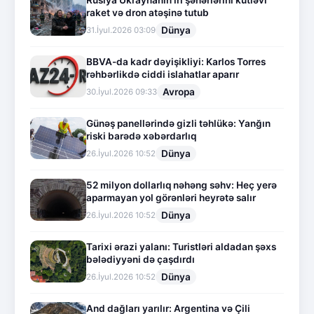
raket və dron atəşinə tutub
Dünya
31.İyul.2026 03:09
BBVA-da kadr dəyişikliyi: Karlos Torres
rəhbərlikdə ciddi islahatlar aparır
Avropa
30.İyul.2026 09:33
Günəş panellərində gizli təhlükə: Yanğın
riski barədə xəbərdarlıq
Dünya
26.İyul.2026 10:52
52 milyon dollarlıq nəhəng səhv: Heç yerə
aparmayan yol görənləri heyrətə salır
Dünya
26.İyul.2026 10:52
Tarixi ərazi yalanı: Turistləri aldadan şəxs
bələdiyyəni də çaşdırdı
Dünya
26.İyul.2026 10:52
And dağları yarılır: Argentina və Çili