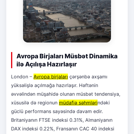
Avropa Birjaları Müsbət Dinamika
ilə Açılışa Hazırlaşır
London –
Avropa birjaları
çərşənbə axşamı
yüksəlişlə açılmağa hazırlaşır. Həftənin
əvvəlindən müşahidə olunan müsbət tendensiya,
xüsusilə də regionun
müdafiə səhmləri
ndəki
güclü performans sayəsində davam edir.
Britaniyanın FTSE indeksi 0.31%, Almaniyanın
DAX indeksi 0.22%, Fransanın CAC 40 indeksi