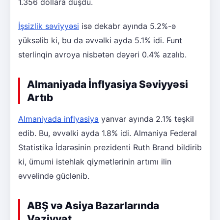
1.356 dollara düşdü.
İşsizlik səviyyəsi
isə dekabr ayında 5.2%-ə
yüksəlib ki, bu da əvvəlki ayda 5.1% idi. Funt
sterlinqin avroya nisbətən dəyəri 0.4% azalıb.
Almaniyada İnflyasiya Səviyyəsi
Artıb
Almaniyada inflyasiya
yanvar ayında 2.1% təşkil
edib. Bu, əvvəlki ayda 1.8% idi. Almaniya Federal
Statistika İdarəsinin prezidenti Ruth Brand bildirib
ki, ümumi istehlak qiymətlərinin artımı ilin
əvvəlində güclənib.
ABŞ və Asiya Bazarlarında
Vəziyyət