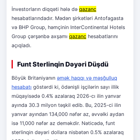
İnvestorların diqqəti hələ də
qazanc
hesabatlarındadır. Mədən şirkətləri Antofagasta
və BHP Group, həmçinin InterContinental Hotels
Group çərşənbə axşamı
qazanc
hesabatlarını
açıqladı.
Funt Sterlinqin Dəyəri Düşdü
Böyük Britaniyanın
əmək haqqı və məşğulluq
hesabatı
göstərdi ki, ödənişli işçilərin sayı illik
müqayisədə 0.4% azalaraq 2026-cı ilin yanvar
ayında 30.3 milyon təşkil edib. Bu, 2025-ci ilin
yanvar ayından 134,000 nəfər az, əvvəlki aydan
isə 11,000 nəfər az deməkdir. Nəticədə, funt
sterlinqin dəyəri dollara nisbətən 0.5% azalaraq