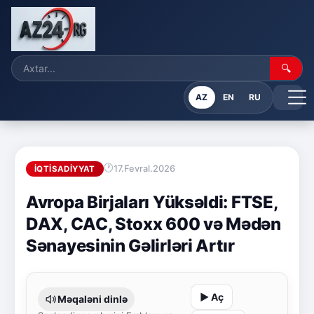
🔍
AZ
EN
RU
17.Fevral.2026
İQTISADIYYAT
Avropa Birjaları Yüksəldi: FTSE,
DAX, CAC, Stoxx 600 və Mədən
Sənayesinin Gəlirləri Artır
▶ Aç
Məqaləni dinlə