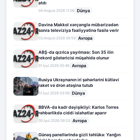
atdı
Dünya
04.Avqust.2026 11:06
Davina Makkol xərçənglə mübarizədən
sonra televiziya fəaliyyətinə fasilə verir
Avropa
03.Avqust.2026 00:59
ABŞ-da qızılca yayılması: Son 35 ilin
rekord göstəricisi müşahidə olunur
Avropa
31.İyul.2026 05:46
Rusiya Ukraynanın iri şəhərlərini kütləvi
raket və dron atəşinə tutub
Dünya
31.İyul.2026 03:09
BBVA-da kadr dəyişikliyi: Karlos Torres
rəhbərlikdə ciddi islahatlar aparır
Avropa
30.İyul.2026 09:33
Günəş panellərində gizli təhlükə: Yanğın