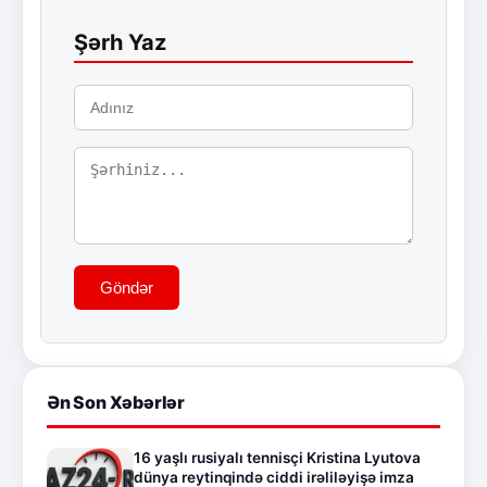
Şərh Yaz
Göndər
Ən Son Xəbərlər
16 yaşlı rusiyalı tennisçi Kristina Lyutova
dünya reytinqində ciddi irəliləyişə imza