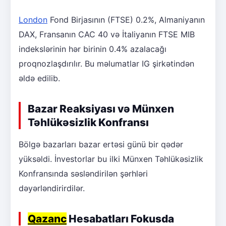
London
Fond Birjasının (FTSE) 0.2%, Almaniyanın
DAX, Fransanın CAC 40 və İtaliyanın FTSE MIB
indekslərinin hər birinin 0.4% azalacağı
proqnozlaşdırılır. Bu məlumatlar IG şirkətindən
əldə edilib.
Bazar Reaksiyası və Münxen
Təhlükəsizlik Konfransı
Bölgə bazarları bazar ertəsi günü bir qədər
yüksəldi. İnvestorlar bu ilki Münxen Təhlükəsizlik
Konfransında səsləndirilən şərhləri
dəyərləndirirdilər.
Qazanc
Hesabatları Fokusda