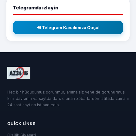
Telegramda izləyin
📲 Telegram Kanalımıza Qoşul
Heç bir hüququmuz qorunmur, amma siz yenə də qorunurmuş
kimi davranın və saytda dərc olunan xəbərlərdən istifadə zamanı
24 saat saytına istinad edin.
QUICK LINKS
Gizlilik Siyasəti