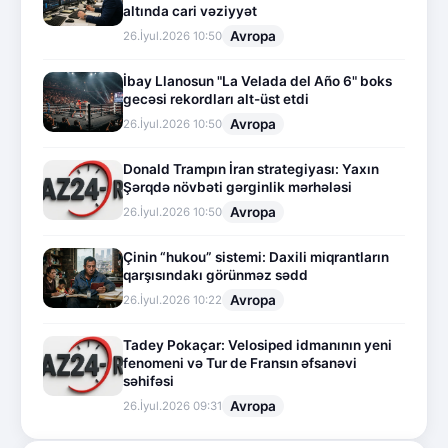
altında cari vəziyyət
Avropa
26.İyul.2026 10:50
İbay Llanosun "La Velada del Año 6" boks
gecəsi rekordları alt-üst etdi
Avropa
26.İyul.2026 10:50
Donald Trampın İran strategiyası: Yaxın
Şərqdə növbəti gərginlik mərhələsi
Avropa
26.İyul.2026 10:50
Çinin “hukou” sistemi: Daxili miqrantların
qarşısındakı görünməz sədd
Avropa
26.İyul.2026 10:22
Tadey Pokaçar: Velosiped idmanının yeni
fenomeni və Tur de Fransın əfsanəvi
səhifəsi
Avropa
26.İyul.2026 09:31