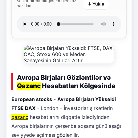
Səsləndirmə plugini Emblem.az
⬇ Yüklə
hazırladı
Avropa Birjaları Gözləntilər və
Qazanc
Hesabatları Kölgəsində
European stocks
-
Avropa Birjaları Yüksəldi
FTSE DAX
- London – İnvestorlar şirkətlərin
qazanc
hesabatlarını diqqətlə izlədiyindən,
Avropa birjalarının çərşənbə axşamı günü aşağı
səviyyədə açılması gözlənilir.