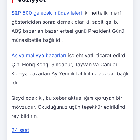
S&P 500 gələcək müqavilələri
iki həftəlik mənfi
göstəricidən sonra demək olar ki, sabit qalıb.
ABŞ bazarları bazar ertəsi günü Prezident Günü
münasibətilə bağlı idi.
Asiya maliyyə bazarları
isə ehtiyatlı ticarət edirdi.
Çin, Honq Konq, Sinqapur, Tayvan və Cənubi
Koreya bazarları Ay Yeni ili tətili ilə əlaqədar bağlı
idi.
Qeyd edək ki, bu xəbər aktuallığını qoruyan bir
mövzudur. Oxuduğunuz üçün təşəkkür edirik!İndi
rəy bildirin!
24 saat