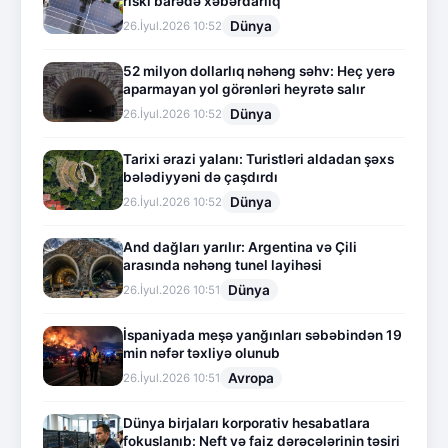
riski barədə xəbərdarlıq
Dünya
26.İyul.2026 10:52
52 milyon dollarlıq nəhəng səhv: Heç yerə
aparmayan yol görənləri heyrətə salır
Dünya
26.İyul.2026 10:52
Tarixi ərazi yalanı: Turistləri aldadan şəxs
bələdiyyəni də çaşdırdı
Dünya
26.İyul.2026 10:52
And dağları yarılır: Argentina və Çili
arasında nəhəng tunel layihəsi
Dünya
26.İyul.2026 10:51
İspaniyada meşə yanğınları səbəbindən 19
min nəfər təxliyə olunub
Avropa
26.İyul.2026 10:51
Dünya birjaları korporativ hesabatlara
fokuslanıb: Neft və faiz dərəcələrinin təsiri