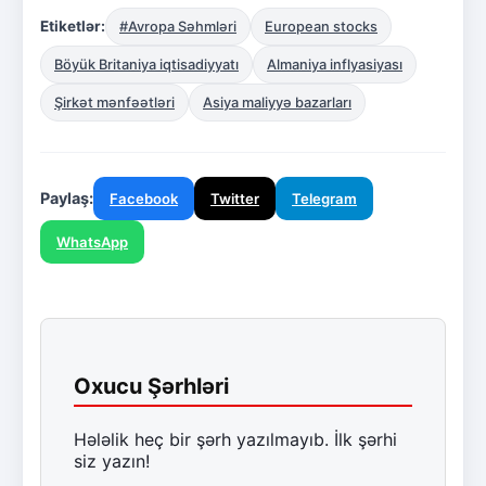
Etiketlər:
#Avropa Səhmləri
European stocks
Böyük Britaniya iqtisadiyyatı
Almaniya inflyasiyası
Şirkət mənfəətləri
Asiya maliyyə bazarları
Paylaş:
Facebook
Twitter
Telegram
WhatsApp
Oxucu Şərhləri
Hələlik heç bir şərh yazılmayıb. İlk şərhi
siz yazın!