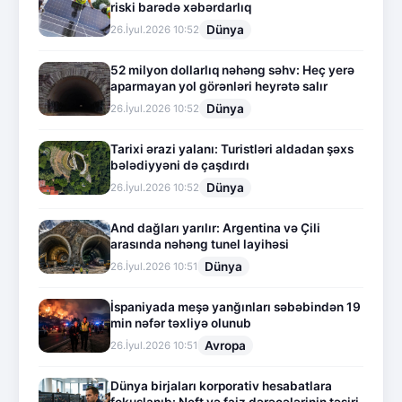
riski barədə xəbərdarlıq
Dünya
26.İyul.2026 10:52
52 milyon dollarlıq nəhəng səhv: Heç yerə
aparmayan yol görənləri heyrətə salır
Dünya
26.İyul.2026 10:52
Tarixi ərazi yalanı: Turistləri aldadan şəxs
bələdiyyəni də çaşdırdı
Dünya
26.İyul.2026 10:52
And dağları yarılır: Argentina və Çili
arasında nəhəng tunel layihəsi
Dünya
26.İyul.2026 10:51
İspaniyada meşə yanğınları səbəbindən 19
min nəfər təxliyə olunub
Avropa
26.İyul.2026 10:51
Dünya birjaları korporativ hesabatlara
fokuslanıb: Neft və faiz dərəcələrinin təsiri