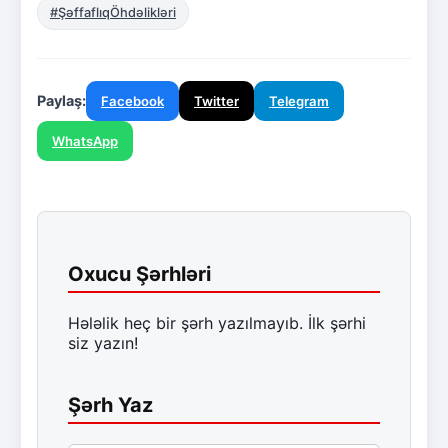
#ŞəffaflıqÖhdəlikləri
Paylaş:
Facebook
Twitter
Telegram
WhatsApp
Oxucu Şərhləri
Hələlik heç bir şərh yazılmayıb. İlk şərhi
siz yazın!
Şərh Yaz