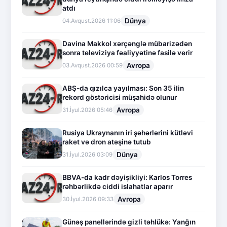
atdı
Dünya
04.Avqust.2026 11:06
Davina Makkol xərçənglə mübarizədən
sonra televiziya fəaliyyətinə fasilə verir
Avropa
03.Avqust.2026 00:59
ABŞ-da qızılca yayılması: Son 35 ilin
rekord göstəricisi müşahidə olunur
Avropa
31.İyul.2026 05:46
Rusiya Ukraynanın iri şəhərlərini kütləvi
raket və dron atəşinə tutub
Dünya
31.İyul.2026 03:09
BBVA-da kadr dəyişikliyi: Karlos Torres
rəhbərlikdə ciddi islahatlar aparır
Avropa
30.İyul.2026 09:33
Günəş panellərində gizli təhlükə: Yanğın