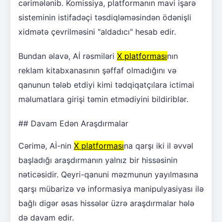
cərimələnib. Komissiya, platformanın mavi işarə
sisteminin istifadəçi təsdiqləməsindən ödənişli
xidmətə çevrilməsini "aldadıcı" hesab edir.
Bundan əlavə, Aİ rəsmiləri
X platforması
nın
reklam kitabxanasının şəffaf olmadığını və
qanunun tələb etdiyi kimi tədqiqatçılara ictimai
məlumatlara girişi təmin etmədiyini bildiriblər.
## Davam Edən Araşdırmalar
Cərimə, Aİ-nin
X platforması
na qarşı iki il əvvəl
başladığı araşdırmanın yalnız bir hissəsinin
nəticəsidir. Qeyri-qanuni məzmunun yayılmasına
qarşı mübarizə və informasiya manipulyasiyası ilə
bağlı digər əsas hissələr üzrə araşdırmalar hələ
də davam edir.