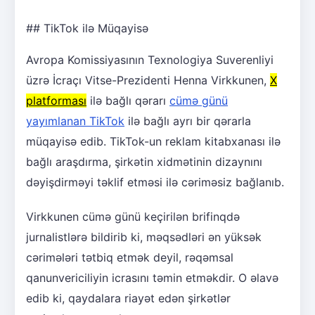
## TikTok ilə Müqayisə
Avropa Komissiyasının Texnologiya Suverenliyi
üzrə İcraçı Vitse-Prezidenti Henna Virkkunen,
X
platforması
ilə bağlı qərarı
cümə günü
yayımlanan TikTok
ilə bağlı ayrı bir qərarla
müqayisə edib. TikTok-un reklam kitabxanası ilə
bağlı araşdırma, şirkətin xidmətinin dizaynını
dəyişdirməyi təklif etməsi ilə cəriməsiz bağlanıb.
Virkkunen cümə günü keçirilən brifinqdə
jurnalistlərə bildirib ki, məqsədləri ən yüksək
cərimələri tətbiq etmək deyil, rəqəmsal
qanunvericiliyin icrasını təmin etməkdir. O əlavə
edib ki, qaydalara riayət edən şirkətlər