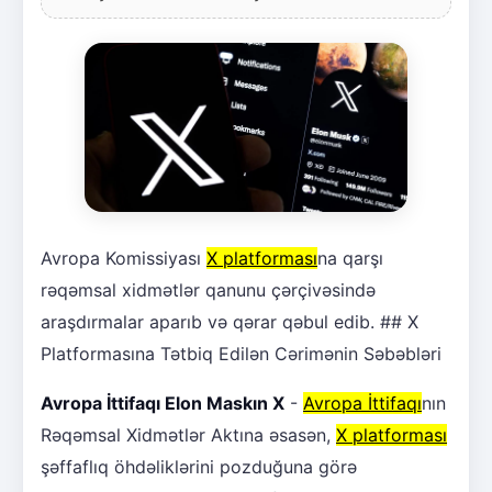
Avropa Komissiyası
X platforması
na qarşı
rəqəmsal xidmətlər qanunu çərçivəsində
araşdırmalar aparıb və qərar qəbul edib. ## X
Platformasına Tətbiq Edilən Cərimənin Səbəbləri
Avropa İttifaqı Elon Maskın X
-
Avropa İttifaqı
nın
Rəqəmsal Xidmətlər Aktına əsasən,
X platforması
şəffaflıq öhdəliklərini pozduğuna görə