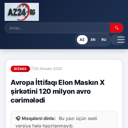
🔍
AZ
EN
RU
05.Dekabr.2025
BIZNES
Avropa İttifaqı Elon Maskın X
şirkətini 120 milyon avro
cərimələdi
🎧 Məqaləni dinlə:
Bu yazı üçün səsli
versiya hələ hazırlanmayıb.