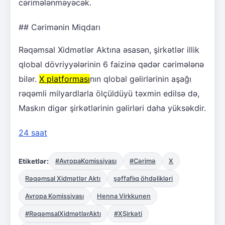
cərimələnməyəcək.
## Cərimənin Miqdarı
Rəqəmsal Xidmətlər Aktına əsasən, şirkətlər illik
qlobal dövriyyələrinin 6 faizinə qədər cərimələnə
bilər.
X platforması
nın qlobal gəlirlərinin aşağı
rəqəmli milyardlarla ölçüldüyü təxmin edilsə də,
Maskın digər şirkətlərinin gəlirləri daha yüksəkdir.
24 saat
Etiketlər:
#AvropaKomissiyası
#Cərimə
X
Rəqəmsal Xidmətlər Aktı
şəffaflıq öhdəlikləri
Avropa Komissiyası
Henna Virkkunen
#RəqəmsalXidmətlərAktı
#XŞirkəti