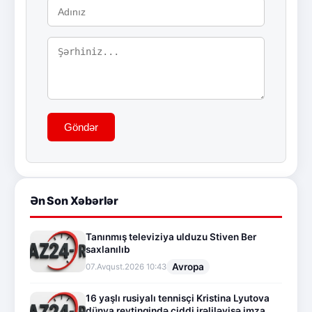
Göndər
Ən Son Xəbərlər
Tanınmış televiziya ulduzu Stiven Ber
saxlanılıb
Avropa
07.Avqust.2026 10:43
16 yaşlı rusiyalı tennisçi Kristina Lyutova
dünya reytinqində ciddi irəliləyişə imza