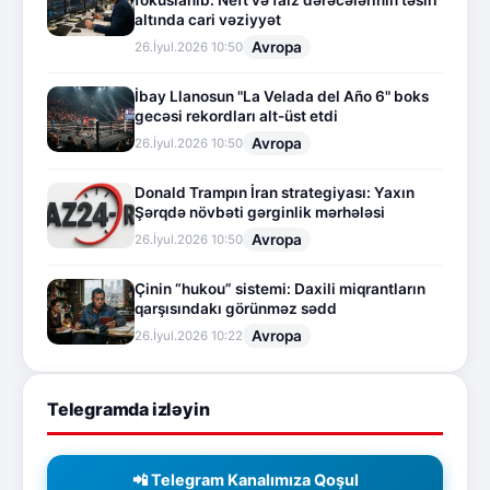
altında cari vəziyyət
Avropa
26.İyul.2026 10:50
İbay Llanosun "La Velada del Año 6" boks
gecəsi rekordları alt-üst etdi
Avropa
26.İyul.2026 10:50
Donald Trampın İran strategiyası: Yaxın
Şərqdə növbəti gərginlik mərhələsi
Avropa
26.İyul.2026 10:50
Çinin “hukou” sistemi: Daxili miqrantların
qarşısındakı görünməz sədd
Avropa
26.İyul.2026 10:22
Telegramda izləyin
📲 Telegram Kanalımıza Qoşul