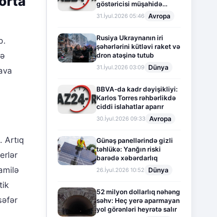
orta
göstəricisi müşahidə
olunur
Avropa
31.İyul.2026 05:46
Rusiya Ukraynanın iri
b.
şəhərlərini kütləvi raket və
nə
dron atəşinə tutub
Dünya
31.İyul.2026 03:09
hava
BBVA-da kadr dəyişikliyi:
Karlos Torres rəhbərlikdə
ciddi islahatlar aparır
Avropa
30.İyul.2026 09:33
. Artıq
Günəş panellərində gizli
təhlükə: Yanğın riski
erlər
barədə xəbərdarlıq
amilə
Dünya
26.İyul.2026 10:52
tik
52 milyon dollarlıq nəhəng
səfər
səhv: Heç yerə aparmayan
yol görənləri heyrətə salır