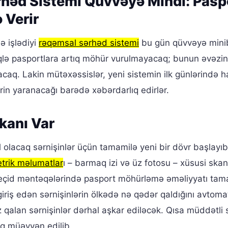
həd Sistemi Qüvvəyə Mindi: Pasp
 Verir
də işlədiyi
rəqəmsal sərhəd sistemi
bu gün qüvvəyə mini
biqlə pasportlara artıq möhür vurulmayacaq; bunun əvəzi
acaq. Lakin mütəxəssislər, yeni sistemin ilk günlərində 
rin yaranacağı barədə xəbərdarlıq edirlər.
kanı Var
 olacaq sərnişinlər üçün tamamilə yeni bir dövr başlayıb
trik məlumatlar
ı – barmaq izi və üz fotosu – xüsusi skan
d keçid məntəqələrində pasport möhürləmə əməliyyatı tam
giriş edən sərnişinlərin ölkədə nə qədər qaldığını avtoma
 qalan sərnişinlər dərhal aşkar ediləcək. Qısa müddətli 
aq müəyyən edilib.