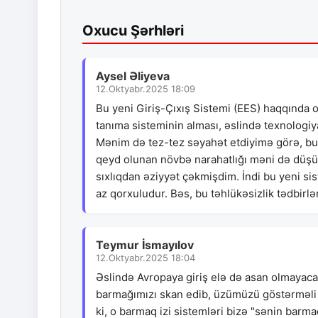
Oxucu Şərhləri
Aysel Əliyeva
12.Oktyabr.2025 18:09
Bu yeni Giriş-Çıxış Sistemi (EES) haqqında 
tanıma sisteminin alması, əslində texnologiya
Mənim də tez-tez səyahət etdiyimə görə, bu
qeyd olunan növbə narahatlığı məni də düşü
sıxlıqdan əziyyət çəkmişdim. İndi bu yeni sis
az qorxuludur. Bəs, bu təhlükəsizlik tədbirlər
Teymur İsmayılov
12.Oktyabr.2025 18:04
Əslində Avropaya giriş elə də asan olmayac
barmağımızı skan edib, üzümüzü göstərməli ol
ki, o barmaq izi sistemləri bizə "sənin barm