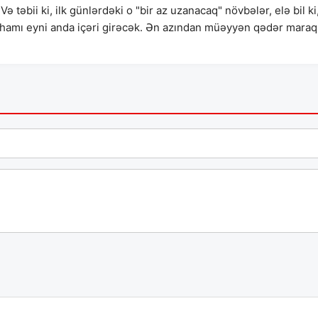
 təbii ki, ilk günlərdəki o "bir az uzanacaq" növbələr, elə bil ki
– hamı eyni anda içəri girəcək. Ən azından müəyyən qədər maraql