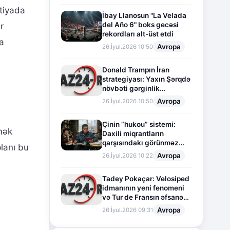
tiyada
İbay Llanosun "La Velada
del Año 6" boks gecəsi
r
rekordları alt-üst etdi
a
Avropa
26.İyul.2026 10:50
Donald Trampın İran
strategiyası: Yaxın Şərqdə
növbəti gərginlik
mərhələsi
Avropa
26.İyul.2026 10:50
Çinin “hukou” sistemi:
mək
Daxili miqrantların
qarşısındakı görünməz
planı bu
sədd
Avropa
26.İyul.2026 10:22
Tadey Pokaçar: Velosiped
idmanının yeni fenomeni
və Tur de Fransın əfsanəvi
səhifəsi
Avropa
26.İyul.2026 09:31