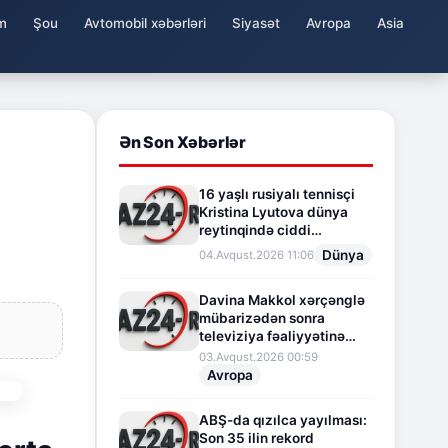
m
Şou
Avtomobil xəbərləri
Siyasət
Avropa
Asia
Ən Son Xəbərlər
16 yaşlı rusiyalı tennisçi
Kristina Lyutova dünya
reytinqində ciddi
irəliləyişə imza atdı
Dünya
04.Avqust.2026 11:06
Davina Makkol xərçənglə
mübarizədən sonra
televiziya fəaliyyətinə
fasilə verir
03.Avqust.2026 00:59
Avropa
ABŞ-da qızılca yayılması:
Son 35 ilin rekord