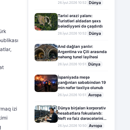
Dünya
26.İyul.2026 10:52
Tarixi ərazi yalanı:
Turistləri aldadan şəxs
bələdiyyəni də çaşdırdı
ürk
Dünya
26.İyul.2026 10:52
ublikası
And dağları yarılır:
tlar,
Argentina və Çili arasında
nəhəng tunel layihəsi
Dünya
26.İyul.2026 10:51
at
İspaniyada meşə
yanğınları səbəbindən 19
min nəfər təxliyə olunub
Avropa
26.İyul.2026 10:51
Dünya birjaları korporativ
rmaq izi
hesabatlara fokuslanıb:
kimi
Neft və faiz dərəcələrinin
təsiri altında cari vəziyyət
Avropa
26.İyul.2026 10:50
q