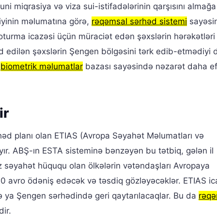
ni miqrasiya və viza sui-istifadələrinin qarşısını almağ
rliyinin məlumatına görə,
rəqəmsal sərhəd sistemi
sayəsi
n oturma icazəsi üçün müraciət edən şəxslərin hərəkətləri
ədd edilən şəxslərin Şengen bölgəsini tərk edib-etmədiyi 
i
biometrik məlumatlar
bazası sayəsində nəzarət daha ef
ir
həd planı olan ETIAS (Avropa Səyahət Məlumatları və
yır. ABŞ-ın ESTA sisteminə bənzəyən bu tətbiq, gələn il
z səyahət hüququ olan ölkələrin vətəndaşları Avropaya
 avro ödəniş edəcək və təsdiq gözləyəcəklər. ETIAS ic
ə ya Şengen sərhədində geri qaytarılacaqlar. Bu da
rəqə
ir.