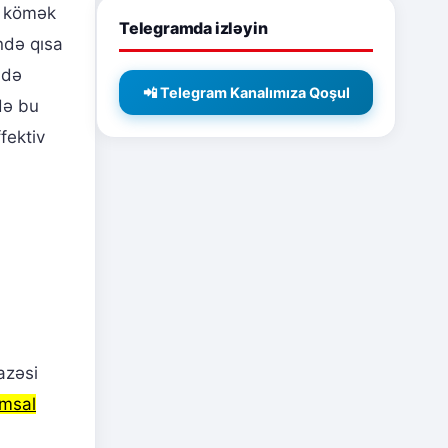
a kömək
Telegramda izləyin
ndə qısa
 də
📲 Telegram Kanalımıza Qoşul
də bu
fektiv
azəsi
msal