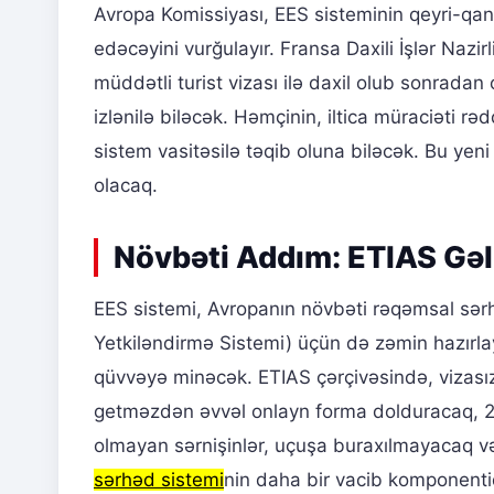
Avropa Komissiyası, EES sisteminin qeyri-qanu
edəcəyini vurğulayır. Fransa Daxili İşlər Nazi
müddətli turist vizası ilə daxil olub sonrada
izlənilə biləcək. Həmçinin, iltica müraciəti r
sistem vasitəsilə təqib oluna biləcək. Bu yen
olacaq.
Növbəti Addım: ETIAS Gəl
EES sistemi, Avropanın növbəti rəqəmsal sər
Yetkiləndirmə Sistemi) üçün də zəmin hazırla
qüvvəyə minəcək. ETIAS çərçivəsində, vizası
getməzdən əvvəl onlayn forma dolduracaq, 20
olmayan sərnişinlər, uçuşa buraxılmayacaq v
sərhəd sistemi
nin daha bir vacib komponentid