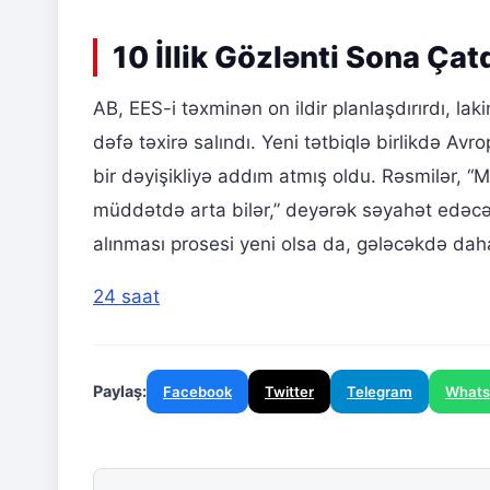
10 İllik Gözlənti Sona Çat
AB, EES-i təxminən on ildir planlaşdırırdı, l
dəfə təxirə salındı. Yeni tətbiqlə birlikdə Avrop
bir dəyişikliyə addım atmış oldu. Rəsmilər, “
müddətdə arta bilər,” deyərək səyahət edəcəkl
alınması prosesi yeni olsa da, gələcəkdə daha
24 saat
Paylaş:
Facebook
Twitter
Telegram
What