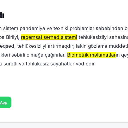
dı
akin sistem pandemiya və texniki problemlər səbəbindən b
a Birliyi,
rəqəmsal sərhəd sistemi
təhlükəsizliyi sahəsind
Məqsəd, təhlükəsizliyi artırmaqdır; lakin gözləmə müddətl
əri səbirli olmağa çağırırlar.
Biometrik məlumatlar
ın q
 sürətli və təhlükəsiz səyahətlər vəd edir.
sApp