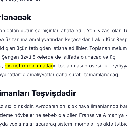
rlənəcək
n gələn bütün sərnişinləri əhatə edir. Yəni vizası olan T
və üz tanıma əməliyyatından keçəcəklər. Lakin Kipr Resp
ıqları üçün tətbiqdən istisna ediliblər. Toplanan məluma
i Şengen üzvü ölkələrdə də istifadə olunacaq və üç il
ə,
biometrik məlumatlar
ın toplanması prosesi ilk qeydiyy
səyahətlərdə əməliyyatlar daha sürətli tamamlanacaq.
imanları Təşvişdədir
ə sıxlıq riskidir. Avropanın ən işlək hava limanlarında ba
zləmə növbələrinə səbəb ola bilər. Fransa və Almaniya 
da yoxlamalar apararaq sistemi mərhələli şəkildə tətbi