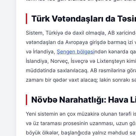
Türk Vətəndaşları da Təsi
Sistem, Türkiyə də daxil olmaqla, AB xaricində
vətəndaşları da Avropaya girişdə barmaq izi 
və İrlandiya,
Şengen bölgəsi
ndən kənarda qald
İslandiya, Norveç, İsveçrə və Lixtenşteyn kim
müddətində saxlanılacaq. AB rəsmilərinə gör
zamanı bir qədər vaxt alacaq; lakin sonrakı 
Növbə Narahatlığı: Hava L
Yeni sistemin ən çox müzakirə olunan tərəfi is
və üz taraması prosesinin uzanması, uzun gö
böyük ölkələr, başlanğıcda yalnız məhdud say