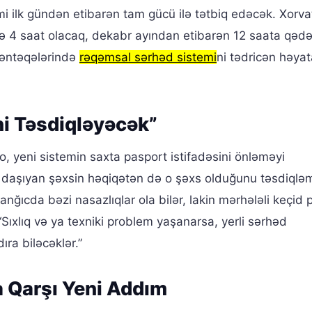
i ilk gündən etibarən tam gücü ilə tətbiq edəcək. Xorva
4 saat olacaq, dekabr ayından etibarən 12 saata qədə
məntəqələrində
rəqəmsal sərhəd sistemi
ni tədricən həyat
ni Təsdiqləyəcək”
, yeni sistemin saxta pasport istifadəsini önləməyi
tu daşıyan şəxsin həqiqətən də o şəxs olduğunu təsdiqlə
ğıcda bəzi nasazlıqlar ola bilər, lakin mərhələli keçid 
“Sıxlıq və ya texniki problem yaşanarsa, yerli sərhəd
ra biləcəklər.”
 Qarşı Yeni Addım