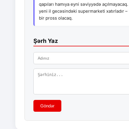
qapıları hamıya eyni səviyyədə açılmayacaq. Və
yeni il gecəsindəki supermarketi xatırladır 
bir pross olacaq.
Şərh Yaz
Göndər