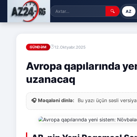
🔍
AZ
12.Oktyabr.2025
GÜNDƏM
Avropa qapılarında ye
uzanacaq
🎧 Məqaləni dinlə:
Bu yazı üçün səsli versiya