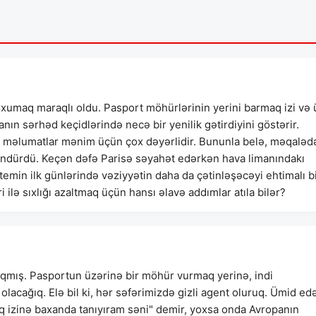
oxumaq maraqlı oldu. Pasport möhürlərinin yerini barmaq izi və 
nın sərhəd keçidlərində necə bir yenilik gətirdiyini göstərir.
 məlumatlar mənim üçün çox dəyərlidir. Bununla belə, məqaləd
ndürdü. Keçən dəfə Parisə səyahət edərkən hava limanındakı
temin ilk günlərində vəziyyətin daha da çətinləşəcəyi ehtimalı b
i ilə sıxlığı azaltmaq üçün hansı əlavə addımlar atıla bilər?
aqmış. Pasportun üzərinə bir möhür vurmaq yerinə, indi
acağıq. Elə bil ki, hər səfərimizdə gizli agent oluruq. Ümid ed
aq izinə baxanda tanıyıram səni" demir, yoxsa onda Avropanın