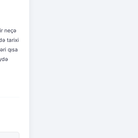
ir neçə
ə tarixi
əri qısa
eydə