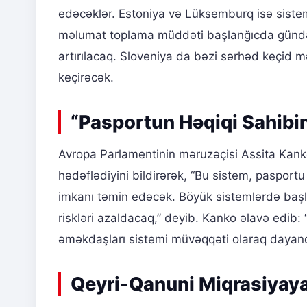
edəcəklər. Estoniya və Lüksemburq isə sistem
məlumat toplama müddəti başlanğıcda gündə 
artırılacaq. Sloveniya da bəzi sərhəd keçid 
keçirəcək.
“Pasportun Həqiqi Sahibi
Avropa Parlamentinin məruzəçisi Assita Kanko
hədəflədiyini bildirərək, “Bu sistem, paspor
imkanı təmin edəcək. Böyük sistemlərdə başlan
riskləri azaldacaq,” deyib. Kanko əlavə edib: 
əməkdaşları sistemi müvəqqəti olaraq dayandı
Qeyri-Qanuni Miqrasiyaya