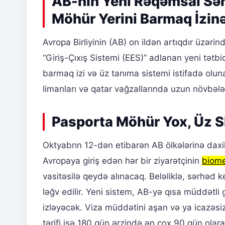
AB-nin Yeni Rəqəmsal Sər
Möhür Yerini Barmaq İzinə
Avropa Birliyinin (AB) on ildən artıqdır üzərin
“Giriş-Çıxış Sistemi (EES)” adlanan yeni tət
barmaq izi və üz tanıma sistemi istifadə olun
limanları və qatar vağzallarında uzun növbələ
Pasporta Möhür Yox, Üz S
Oktyabrın 12-dən etibarən AB ölkələrinə daxil
Avropaya giriş edən hər bir ziyarətçinin
biome
vasitəsilə qeydə alınacaq. Beləliklə, sərhə
ləğv edilir. Yeni sistem, AB-yə qısa müddətli 
izləyəcək. Viza müddətini aşan və ya icazəsiz
tərifi isə 180 gün ərzində ən çox 90 gün olar