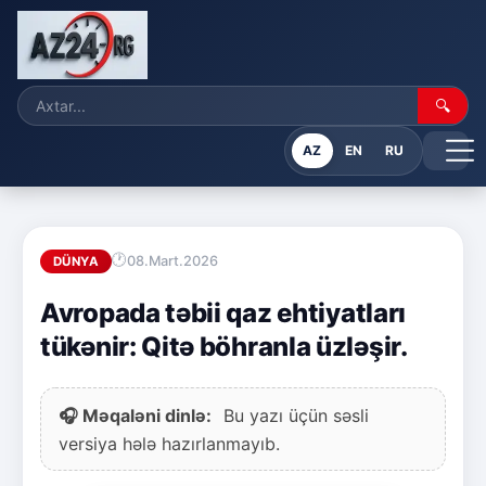
🔍
AZ
EN
RU
08.Mart.2026
DÜNYA
Avropada təbii qaz ehtiyatları
tükənir: Qitə böhranla üzləşir.
🎧 Məqaləni dinlə:
Bu yazı üçün səsli
versiya hələ hazırlanmayıb.