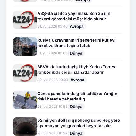
ABŞ-da qızılca yayılması: Son 35 ilin
rekord göstəricisi müşahidə olunur
Avropa
31.İyul.2026 05:46
Rusiya Ukraynanın iri şəhərlərini kütləvi
raket və dron atəşinə tutub
Dünya
31.İyul.2026 03:09
BBVA-da kadr dəyişikliyi: Karlos Torres
rəhbərlikdə ciddi islahatlar aparır
Avropa
30.İyul.2026 09:33
Günəş panellərində gizli təhlükə: Yanğın
riski barədə xəbərdarlıq
Dünya
26.İyul.2026 10:52
52 milyon dollarlıq nəhəng səhv: Heç yerə
aparmayan yol görənləri heyrətə salır
Dünya
26.İyul.2026 10:52