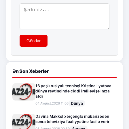
Göndər
Ən Son Xəbərlər
16 yaşlı rusiyalı tennisçi Kristina Lyutova
dünya reytinqində ciddi irəliləyişə imza
atdı
Dünya
04.Avqust.2026 11:06
Davina Makkol xərçənglə mübarizədən
sonra televiziya fəaliyyətinə fasilə verir
Avropa
03.Avqust.2026 00:59