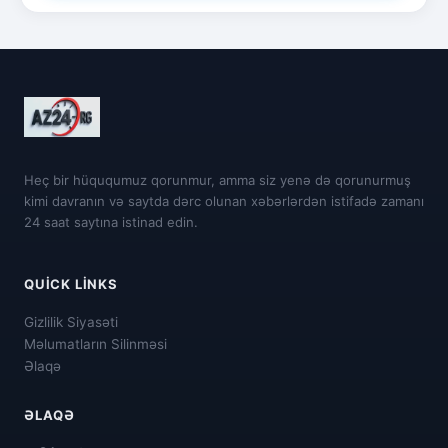
Heç bir hüququmuz qorunmur, amma siz yenə də qorunurmuş
kimi davranın və saytda dərc olunan xəbərlərdən istifadə zamanı
24 saat saytına istinad edin.
QUICK LINKS
Gizlilik Siyasəti
Məlumatların Silinməsi
Əlaqə
ƏLAQƏ