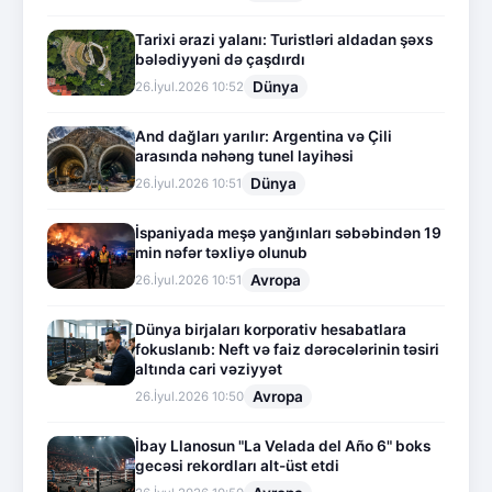
Tarixi ərazi yalanı: Turistləri aldadan şəxs
bələdiyyəni də çaşdırdı
Dünya
26.İyul.2026 10:52
And dağları yarılır: Argentina və Çili
arasında nəhəng tunel layihəsi
Dünya
26.İyul.2026 10:51
İspaniyada meşə yanğınları səbəbindən 19
min nəfər təxliyə olunub
Avropa
26.İyul.2026 10:51
Dünya birjaları korporativ hesabatlara
fokuslanıb: Neft və faiz dərəcələrinin təsiri
altında cari vəziyyət
Avropa
26.İyul.2026 10:50
İbay Llanosun "La Velada del Año 6" boks
gecəsi rekordları alt-üst etdi