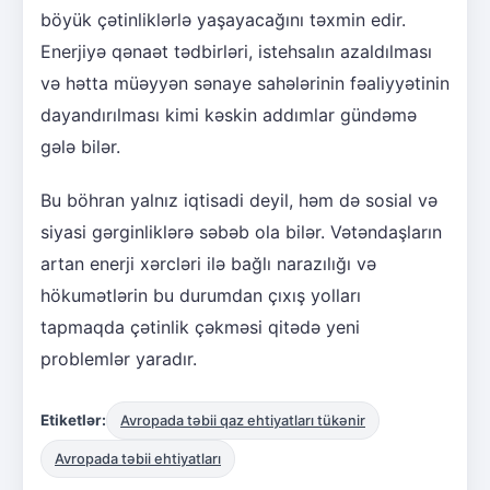
böyük çətinliklərlə yaşayacağını təxmin edir.
Enerjiyə qənaət tədbirləri, istehsalın azaldılması
və hətta müəyyən sənaye sahələrinin fəaliyyətinin
dayandırılması kimi kəskin addımlar gündəmə
gələ bilər.
Bu böhran yalnız iqtisadi deyil, həm də sosial və
siyasi gərginliklərə səbəb ola bilər. Vətəndaşların
artan enerji xərcləri ilə bağlı narazılığı və
hökumətlərin bu durumdan çıxış yolları
tapmaqda çətinlik çəkməsi qitədə yeni
problemlər yaradır.
Etiketlər:
Avropada təbii qaz ehtiyatları tükənir
Avropada təbii ehtiyatları