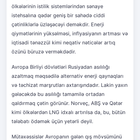
ölkələrinin istilik sistemlərindən sənaye
istehsalına qədər geniş bir sahədə ciddi
çətinliklərlə üzləşəcəyi deməkdir. Enerji
qiymətlərinin yüksəlməsi, inflyasiyanın artması və
iqtisadi tənəzzül kimi neqativ nəticələr artıq
özünü büruzə verməkdədir.
Avropa Birliyi dövlətləri Rusiyadan asılılığı
azaltmaq məqsədilə alternativ enerji qaynaqları
və təchizat marşrutları axtarışındadır. Lakin yaxın
gələcəkdə bu asılılığı tamamilə ortadan
qaldırmaq çətin görünür. Norveç, ABŞ və Qətər
kimi ölkələrdən LNG idxalı artırılsa da, bu, bütün
tələbatı ödəmək üçün yetərli deyil.
Mütəxəssislər Avropanın gələn qış mövsümünü