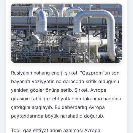
Rusiyanın nəhəng enerji şirkəti "Qazprom"un son
bəyanatı vəziyyətin nə dərəcədə kritik olduğunu
yenidən gözlər önünə sərib. Şirkət, Avropa
qitəsinin təbii qaz ehtiyatlarının tükənmə həddinə
çatdığını açıqlayıb. Bu xəbərdarlıq Avropa
paytaxtlarında böyük narahatlıq doğurub.
Təbii qaz ehtiyatlarının azalması Avropa