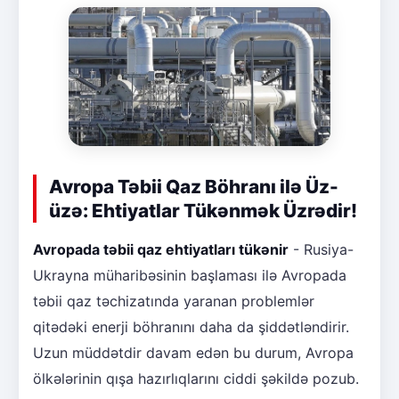
Avropa Təbii Qaz Böhranı ilə Üz-
üzə: Ehtiyatlar Tükənmək Üzrədir!
Avropada təbii qaz ehtiyatları tükənir
- Rusiya-
Ukrayna müharibəsinin başlaması ilə Avropada
təbii qaz təchizatında yaranan problemlər
qitədəki enerji böhranını daha da şiddətləndirir.
Uzun müddətdir davam edən bu durum, Avropa
ölkələrinin qışa hazırlıqlarını ciddi şəkildə pozub.