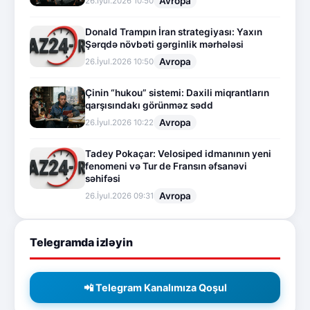
Avropa
26.İyul.2026 10:50
Donald Trampın İran strategiyası: Yaxın
Şərqdə növbəti gərginlik mərhələsi
Avropa
26.İyul.2026 10:50
Çinin “hukou” sistemi: Daxili miqrantların
qarşısındakı görünməz sədd
Avropa
26.İyul.2026 10:22
Tadey Pokaçar: Velosiped idmanının yeni
fenomeni və Tur de Fransın əfsanəvi
səhifəsi
Avropa
26.İyul.2026 09:31
Telegramda izləyin
📲 Telegram Kanalımıza Qoşul