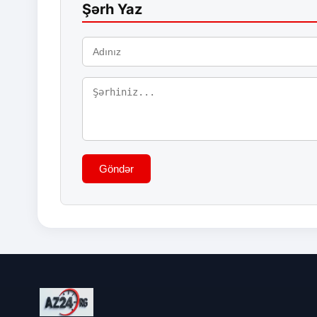
Şərh Yaz
Göndər