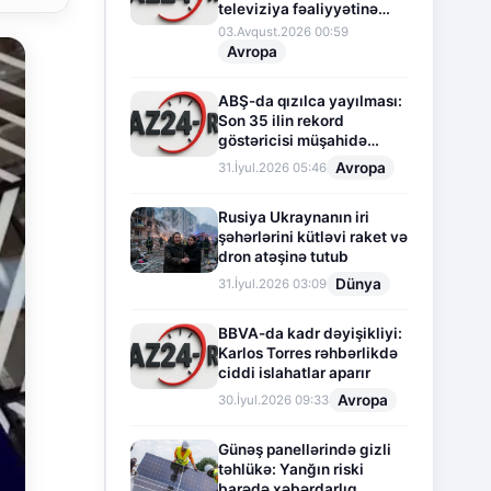
televiziya fəaliyyətinə
fasilə verir
03.Avqust.2026 00:59
Avropa
ABŞ-da qızılca yayılması:
Son 35 ilin rekord
göstəricisi müşahidə
olunur
Avropa
31.İyul.2026 05:46
Rusiya Ukraynanın iri
şəhərlərini kütləvi raket və
dron atəşinə tutub
Dünya
31.İyul.2026 03:09
BBVA-da kadr dəyişikliyi:
Karlos Torres rəhbərlikdə
ciddi islahatlar aparır
Avropa
30.İyul.2026 09:33
Günəş panellərində gizli
təhlükə: Yanğın riski
barədə xəbərdarlıq