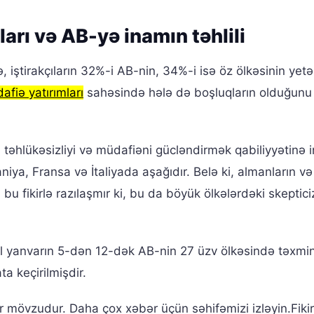
arı və AB-yə inamın təhlili
, iştirakçıların 32%-i AB-nin, 34%-i isə öz ölkəsinin yetər
fiə yatırımları
sahəsində hələ də boşluqların olduğunu
əhlükəsizliyi və müdafiəni gücləndirmək qabiliyyətinə i
iya, Fransa və İtaliyada aşağıdır. Belə ki, almanların və
 bu fikirlə razılaşmır ki, bu da böyük ölkələrdəki skeptic
l yanvarın 5-dən 12-dək AB-nin 27 üzv ölkəsində təxmi
a keçirilmişdir.
r mövzudur. Daha çox xəbər üçün səhifəmizi izləyin.Fikirl