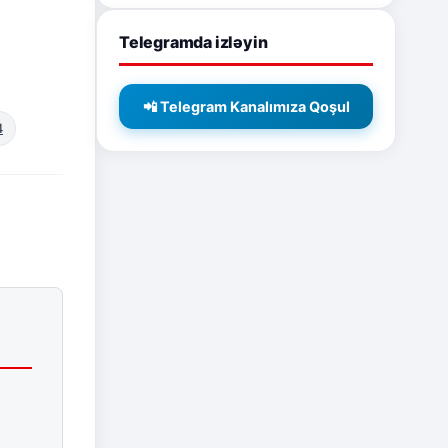
Telegramda izləyin
📲 Telegram Kanalımıza Qoşul
4