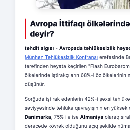
Avropa İttifaqı ölkələrind
deyir?
tehdit algısı
-
Avropada təhlükəsizlik həyə
Münhen Təhlükəsizlik Konfransı
ərəfəsində Br
tərəfindən həyata keçirilən "Flash Eurobarom
ölkələrində iştirakçıların 68%-i öz ölkələrin
düşünür.
Sorğuda iştirak edənlərin 42%-i şəxsi təhlükəs
səviyyəsində təhlükə qavrayışının ən yüksək 
Danimarka
, 75% ilə isə
Almaniya
olaraq sıra
dərəcədə kövrək olduğunu açıq şəkildə nümayi