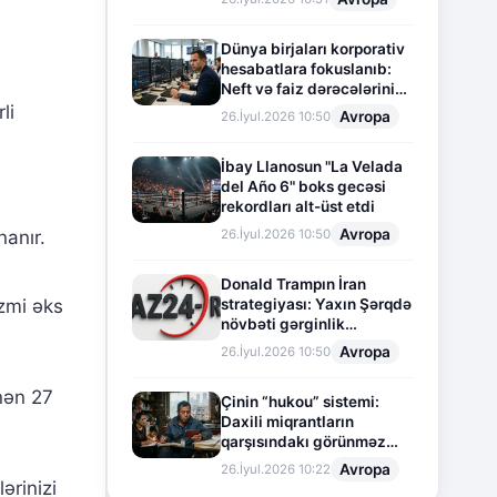
Dünya birjaları korporativ
hesabatlara fokuslanıb:
Neft və faiz dərəcələrinin
təsiri altında cari vəziyyət
li
Avropa
26.İyul.2026 10:50
İbay Llanosun "La Velada
del Año 6" boks gecəsi
rekordları alt-üst etdi
Avropa
nanır.
26.İyul.2026 10:50
Donald Trampın İran
izmi əks
strategiyası: Yaxın Şərqdə
növbəti gərginlik
mərhələsi
Avropa
26.İyul.2026 10:50
nən 27
Çinin “hukou” sistemi:
Daxili miqrantların
qarşısındakı görünməz
sədd
Avropa
26.İyul.2026 10:22
ərinizi