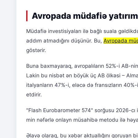
Avropada müdafiə yatırıml
Müdafiə investisiyaları ilə bağlı suala gəldikdə
addım atmadığını düşünür. Bu,
Avropada müda
göstərir.
Buna baxmayaraq, avropalıların 52%-i AB-nin t
Lakin bu nisbət ən böyük üç AB ölkəsi – Alman
italyanların 47%-i, eləcə də fransızların 40%-i
etdirir.
"Flash Eurobarometer 574" sorğusu 2026-cı i
min nəfərlə onlayn müsahibə metodu ilə həyat
Əlavə olaraq, bu xəbər aktuallığını qoruyan bi