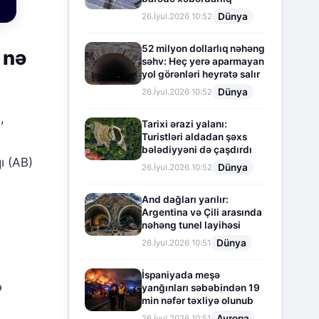
Dünya
26.İyul.2026 10:52
52 milyon dollarlıq nəhəng
 nə
səhv: Heç yerə aparmayan
yol görənləri heyrətə salır
Dünya
26.İyul.2026 10:52
,
Tarixi ərazi yalanı:
Turistləri aldadan şəxs
bələdiyyəni də çaşdırdı
ı (AB)
Dünya
26.İyul.2026 10:52
And dağları yarılır:
Argentina və Çili arasında
nəhəng tunel layihəsi
Dünya
26.İyul.2026 10:51
İspaniyada meşə
ə
yanğınları səbəbindən 19
min nəfər təxliyə olunub
Avropa
26.İyul.2026 10:51