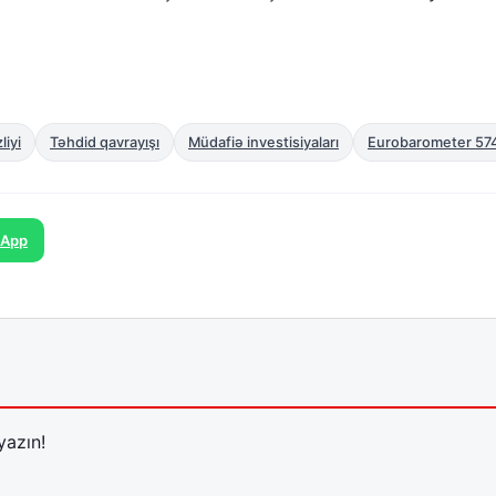
liyi
Təhdid qavrayışı
Müdafiə investisiyaları
Eurobarometer 57
sApp
yazın!