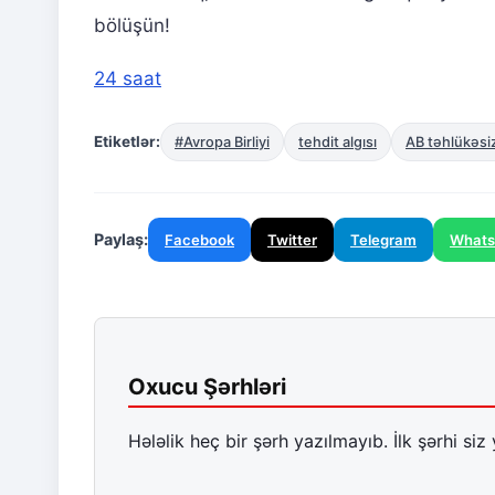
bölüşün!
24 saat
Etiketlər:
#Avropa Birliyi
tehdit algısı
AB təhlükəsiz
Paylaş:
Facebook
Twitter
Telegram
What
Oxucu Şərhləri
Hələlik heç bir şərh yazılmayıb. İlk şərhi siz 