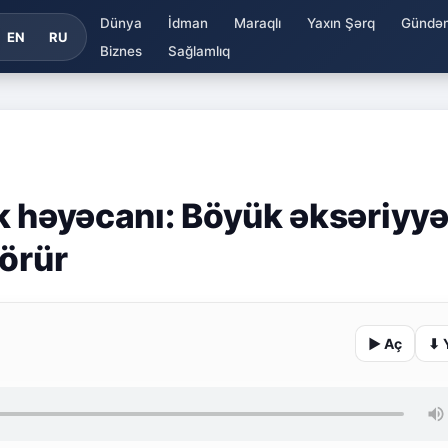
Dünya
İdman
Maraqlı
Yaxın Şərq
Gündə
EN
RU
Biznes
Sağlamlıq
k həyəcanı: Böyük əksəriyyə
görür
▶ Aç
⬇ 