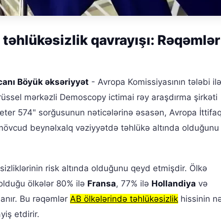
ə təhlükəsizlik qavrayışı: Rəqəmlər
canı Böyük əksəriyyət
- Avropa Komissiyasının tələbi ilə
üssel mərkəzli Demoscopy ictimai rəy araşdırma şirkəti
eter 574" sorğusunun nəticələrinə əsasən, Avropa İttifaq
in mövcud beynəlxalq vəziyyətdə təhlükə altında olduğunu
izliklərinin risk altında olduğunu qeyd etmişdir. Ölkə
olduğu ölkələr 80% ilə
Fransa
, 77% ilə
Hollandiya
və
lanır. Bu rəqəmlər
AB ölkələrində təhlükəsizlik
hissinin n
ş etdirir.