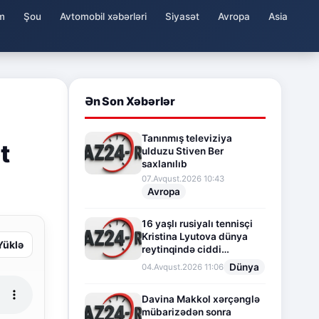
m
Şou
Avtomobil xəbərləri
Siyasət
Avropa
Asia
Ən Son Xəbərlər
Tanınmış televiziya
t
ulduzu Stiven Ber
saxlanılıb
07.Avqust.2026 10:43
Avropa
16 yaşlı rusiyalı tennisçi
Kristina Lyutova dünya
Yüklə
reytinqində ciddi
irəliləyişə imza atdı
Dünya
04.Avqust.2026 11:06
Davina Makkol xərçənglə
mübarizədən sonra