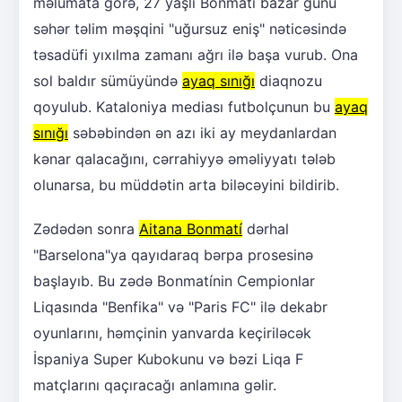
məlumata görə, 27 yaşlı Bonmatí bazar günü
səhər təlim məşqini "uğursuz eniş" nəticəsində
təsadüfi yıxılma zamanı ağrı ilə başa vurub. Ona
sol baldır sümüyündə
ayaq sınığı
diaqnozu
qoyulub. Kataloniya mediası futbolçunun bu
ayaq
sınığı
səbəbindən ən azı iki ay meydanlardan
kənar qalacağını, cərrahiyyə əməliyyatı tələb
olunarsa, bu müddətin arta biləcəyini bildirib.
Zədədən sonra
Aitana Bonmatí
dərhal
"Barselona"ya qayıdaraq bərpa prosesinə
başlayıb. Bu zədə Bonmatínin Cempionlar
Liqasında "Benfika" və "Paris FC" ilə dekabr
oyunlarını, həmçinin yanvarda keçiriləcək
İspaniya Super Kubokunu və bəzi Liqa F
matçlarını qaçıracağı anlamına gəlir.