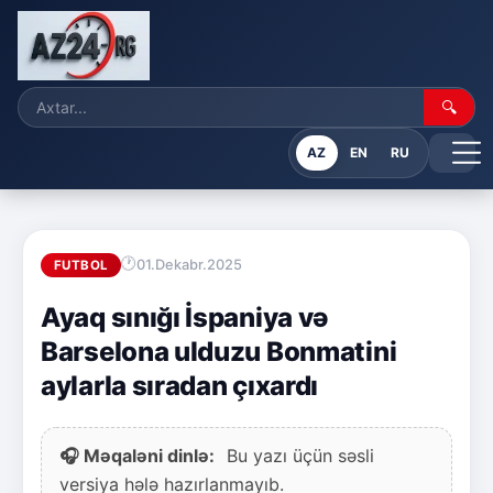
🔍
AZ
EN
RU
01.Dekabr.2025
FUTBOL
Ayaq sınığı İspaniya və
Barselona ulduzu Bonmatini
aylarla sıradan çıxardı
🎧 Məqaləni dinlə:
Bu yazı üçün səsli
versiya hələ hazırlanmayıb.