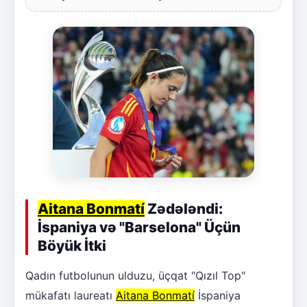
Aitana Bonmatí
Zədələndi:
İspaniya və "Barselona" Üçün
Böyük İtki
Qadın futbolunun ulduzu, üçqat "Qızıl Top"
mükafatı laureatı
Aitana Bonmatí
İspaniya