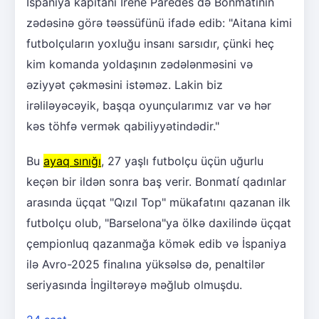
İspaniya kapitanı Irene Paredes də Bonmatínin
zədəsinə görə təəssüfünü ifadə edib: "Aitana kimi
futbolçuların yoxluğu insanı sarsıdır, çünki heç
kim komanda yoldaşının zədələnməsini və
əziyyət çəkməsini istəməz. Lakin biz
irəliləyəcəyik, başqa oyunçularımız var və hər
kəs töhfə vermək qabiliyyətindədir."
Bu
ayaq sınığı
, 27 yaşlı futbolçu üçün uğurlu
keçən bir ildən sonra baş verir. Bonmatí qadınlar
arasında üçqat "Qızıl Top" mükafatını qazanan ilk
futbolçu olub, "Barselona"ya ölkə daxilində üçqat
çempionluq qazanmağa kömək edib və İspaniya
ilə Avro-2025 finalına yüksəlsə də, penaltilər
seriyasında İngiltərəyə məğlub olmuşdu.