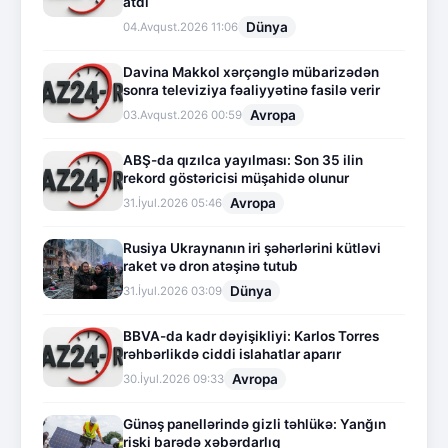
atdı
Dünya
04.Avqust.2026 11:06
Davina Makkol xərçənglə mübarizədən
sonra televiziya fəaliyyətinə fasilə verir
Avropa
03.Avqust.2026 00:59
ABŞ-da qızılca yayılması: Son 35 ilin
rekord göstəricisi müşahidə olunur
Avropa
31.İyul.2026 05:46
Rusiya Ukraynanın iri şəhərlərini kütləvi
raket və dron atəşinə tutub
Dünya
31.İyul.2026 03:09
BBVA-da kadr dəyişikliyi: Karlos Torres
rəhbərlikdə ciddi islahatlar aparır
Avropa
30.İyul.2026 09:33
Günəş panellərində gizli təhlükə: Yanğın
riski barədə xəbərdarlıq