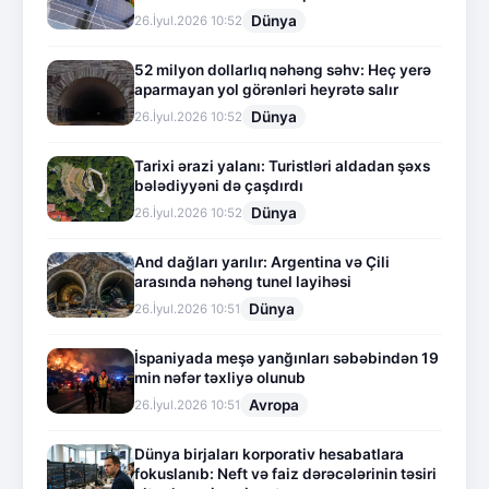
Dünya
26.İyul.2026 10:52
52 milyon dollarlıq nəhəng səhv: Heç yerə
aparmayan yol görənləri heyrətə salır
Dünya
26.İyul.2026 10:52
Tarixi ərazi yalanı: Turistləri aldadan şəxs
bələdiyyəni də çaşdırdı
Dünya
26.İyul.2026 10:52
And dağları yarılır: Argentina və Çili
arasında nəhəng tunel layihəsi
Dünya
26.İyul.2026 10:51
İspaniyada meşə yanğınları səbəbindən 19
min nəfər təxliyə olunub
Avropa
26.İyul.2026 10:51
Dünya birjaları korporativ hesabatlara
fokuslanıb: Neft və faiz dərəcələrinin təsiri