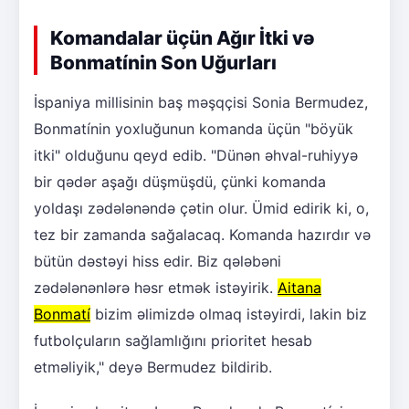
Komandalar üçün Ağır İtki və
Bonmatínin Son Uğurları
İspaniya millisinin baş məşqçisi Sonia Bermudez,
Bonmatínin yoxluğunun komanda üçün "böyük
itki" olduğunu qeyd edib. "Dünən əhval-ruhiyyə
bir qədər aşağı düşmüşdü, çünki komanda
yoldaşı zədələnəndə çətin olur. Ümid edirik ki, o,
tez bir zamanda sağalacaq. Komanda hazırdır və
bütün dəstəyi hiss edir. Biz qələbəni
zədələnənlərə həsr etmək istəyirik.
Aitana
Bonmatí
bizim əlimizdə olmaq istəyirdi, lakin biz
futbolçuların sağlamlığını prioritet hesab
etməliyik," deyə Bermudez bildirib.