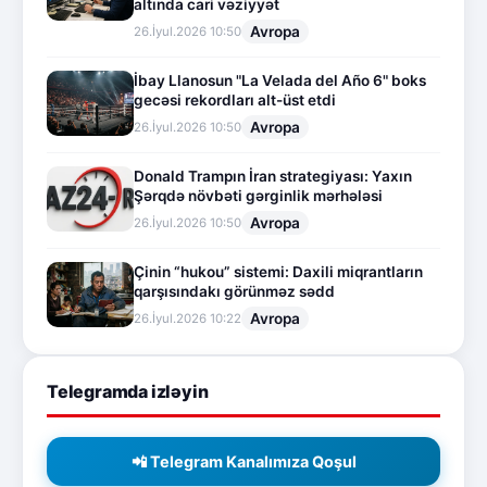
altında cari vəziyyət
Avropa
26.İyul.2026 10:50
İbay Llanosun "La Velada del Año 6" boks
gecəsi rekordları alt-üst etdi
Avropa
26.İyul.2026 10:50
Donald Trampın İran strategiyası: Yaxın
Şərqdə növbəti gərginlik mərhələsi
Avropa
26.İyul.2026 10:50
Çinin “hukou” sistemi: Daxili miqrantların
qarşısındakı görünməz sədd
Avropa
26.İyul.2026 10:22
Telegramda izləyin
📲 Telegram Kanalımıza Qoşul