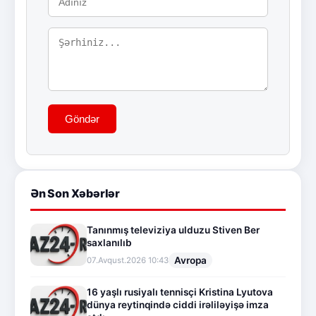
Göndər
Ən Son Xəbərlər
Tanınmış televiziya ulduzu Stiven Ber
saxlanılıb
Avropa
07.Avqust.2026 10:43
16 yaşlı rusiyalı tennisçi Kristina Lyutova
dünya reytinqində ciddi irəliləyişə imza