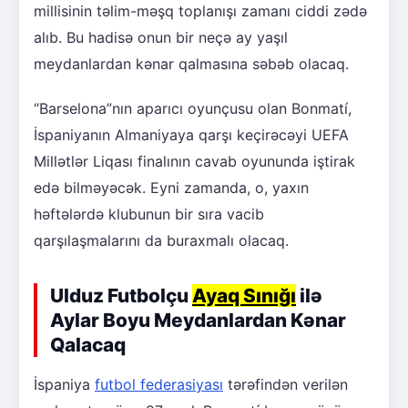
millisinin təlim-məşq toplanışı zamanı ciddi zədə
alıb. Bu hadisə onun bir neçə ay yaşıl
meydanlardan kənar qalmasına səbəb olacaq.
“Barselona”nın aparıcı oyunçusu olan Bonmatí,
İspaniyanın Almaniyaya qarşı keçirəcəyi UEFA
Millətlər Liqası finalının cavab oyununda iştirak
edə bilməyəcək. Eyni zamanda, o, yaxın
həftələrdə klubunun bir sıra vacib
qarşılaşmalarını da buraxmalı olacaq.
Ulduz Futbolçu
Ayaq Sınığı
ilə
Aylar Boyu Meydanlardan Kənar
Qalacaq
İspaniya
futbol federasiyası
tərəfindən verilən