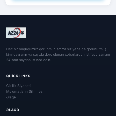
Heç bir hüququmuz qorunmur, amma siz yenə də qorunurmuş
kimi davranın və saytda dərc olunan xəbərlərdən istifadə zamanı
24 saat saytına istinad edin.
QUICK LINKS
Gizlilik Siyasəti
Məlumatların Silinməsi
Əlaqə
ƏLAQƏ