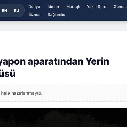
Dünya
İdman
Maraqlı
Yaxın Şərq
Gündə
EN
RU
Biznes
Sağlamlıq
yapon aparatından Yerin
üsü
 hələ hazırlanmayıb.