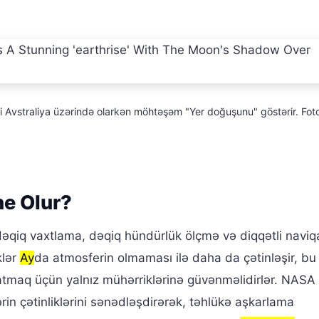
si Avstraliya üzərində olarkən möhtəşəm "Yer doğuşunu" göstərir. Fot
ne Olur?
dəqiq vaxtlama, dəqiq hündürlük ölçmə və diqqətli naviq
klər
Ay
da atmosferin olmaması ilə daha da çətinləşir, bu
latmaq üçün yalnız mühərriklərinə güvənməlidirlər. NASA
in çətinliklərini sənədləşdirərək, təhlükə aşkarlama