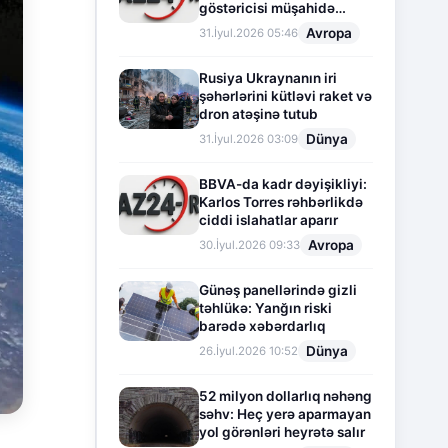
göstəricisi müşahidə
olunur
Avropa
31.İyul.2026 05:46
Rusiya Ukraynanın iri
şəhərlərini kütləvi raket və
dron atəşinə tutub
Dünya
31.İyul.2026 03:09
BBVA-da kadr dəyişikliyi:
Karlos Torres rəhbərlikdə
ciddi islahatlar aparır
Avropa
30.İyul.2026 09:33
Günəş panellərində gizli
təhlükə: Yanğın riski
barədə xəbərdarlıq
Dünya
26.İyul.2026 10:52
52 milyon dollarlıq nəhəng
səhv: Heç yerə aparmayan
yol görənləri heyrətə salır