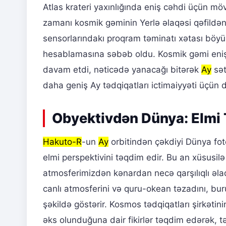
Atlas krateri yaxınlığında eniş cəhdi üçün möv
zamanı kosmik gəminin Yerlə əlaqəsi qəfildən 
sensorlarındakı proqram təminatı xətası böyü
hesablamasına səbəb oldu. Kosmik gəmi eniş
davam etdi, nəticədə yanacağı bitərək
Ay
sət
daha geniş Ay tədqiqatları ictimaiyyəti üçün d
Obyektivdən Dünya: Elmi 
Hakuto-R
-un
Ay
orbitindən çəkdiyi Dünya fot
elmi perspektivini təqdim edir. Bu an xüsusilə
atmosferimizdən kənardan necə qarşılıqlı əla
canlı atmosferini və quru-okean təzadını, buru
şəkildə göstərir. Kosmos tədqiqatları şirkətin
əks olunduğuna dair fikirlər təqdim edərək, tə