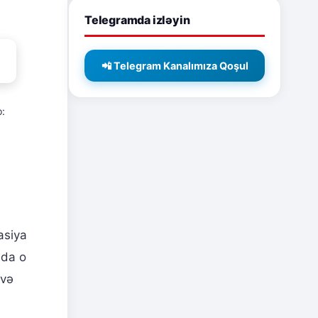
Telegramda izləyin
📲 Telegram Kanalımıza Qoşul
o:
asiya
 da o
 və