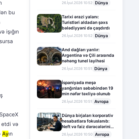
n
Dünya
26.İyul.2026 10:52
lən bu
Tarixi ərazi yalanı:
a
Turistləri aldadan şəxs
bələdiyyəni də çaşdırdı
ə işığın
Dünya
26.İyul.2026 10:52
esursa
And dağları yarılır:
Argentina və Çili arasında
nəhəng tunel layihəsi
Dünya
26.İyul.2026 10:51
İspaniyada meşə
yanğınları səbəbindən 19
min nəfər təxliyə olunub
iş
Avropa
26.İyul.2026 10:51
. SpaceX
Dünya birjaları korporativ
hesabatlara fokuslanıb:
 etdi və
Neft və faiz dərəcələrinin
təsiri altında cari vəziyyət
ə
Ay
ın
Avropa
26.İyul.2026 10:50