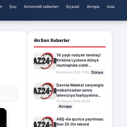
m
Şou
Avtomobil xəbərləri
Siyasət
Avropa
Asia
Ən Son Xəbərlər
16 yaşlı rusiyalı tennisçi
Kristina Lyutova dünya
reytinqində ciddi
irəliləyişə imza atdı
Dünya
04.Avqust.2026 11:06
Davina Makkol xərçənglə
mübarizədən sonra
televiziya fəaliyyətinə
fasilə verir
03.Avqust.2026 00:59
Avropa
ABŞ-da qızılca yayılması:
Son 35 ilin rekord