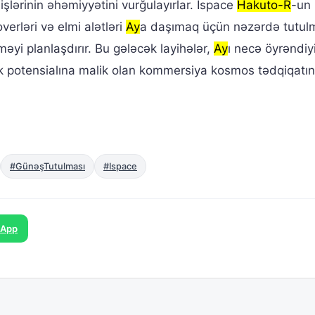
işlərinin əhəmiyyətini vurğulayırlar. Ispace
Hakuto-R
-un
erləri və elmi alətləri
Ay
a daşımaq üçün nəzərdə tutul
məyi planlaşdırır. Bu gələcək layihələr,
Ay
ı necə öyrəndiy
rmək potensialına malik olan kommersiya kosmos tədqiqatı
#GünəşTutulması
#Ispace
sApp