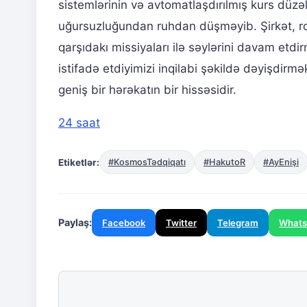
sistemlərinin və avtomatlaşdırılmış kurs düzəl
uğursuzluğundan ruhdan düşməyib. Şirkət, rov
qarşıdakı missiyaları ilə səylərini davam etdir
istifadə etdiyimizi inqilabi şəkildə dəyişdi
geniş bir hərəkatın bir hissəsidir.
24 saat
Etiketlər:
#KosmosTədqiqatı
#HakutoR
#AyEnişi
Paylaş:
Facebook
Twitter
Telegram
What