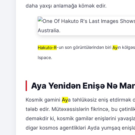
daha yaxşı anlamağa kömək edir.
Hakuto-R
-un son görüntülərindən biri
Ay
ın kölgə
Ispace.
Aya Yenidən Enişə Nə Ma
Kosmik gəmini
Ay
a təhlükəsiz eniş etdirmək 
tələb edir. Mütəxəssislərin fikrincə, bu çətinli
deməkdir ki, kosmik gəmilər enişlərini yavaş
digər kosmos agentlikləri Ayda yumşaq enişlər