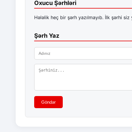
Oxucu Şərhləri
Hələlik heç bir şərh yazılmayıb. İlk şərhi siz 
Şərh Yaz
Göndər