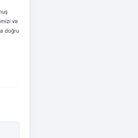
muş
imizi və
na doğru