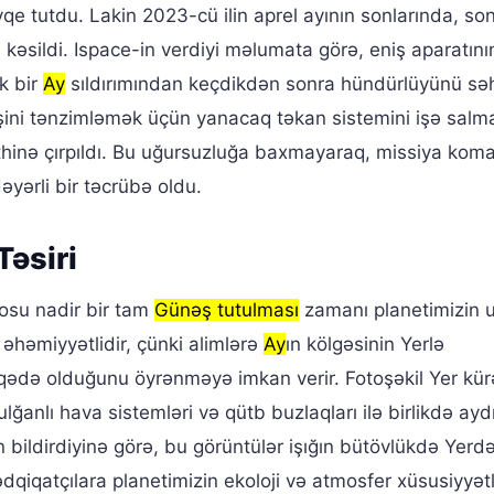
qe tutdu. Lakin 2023-cü ilin aprel ayının sonlarında, so
kəsildi. Ispace-in verdiyi məlumata görə, eniş aparatını
k bir
Ay
sıldırımından keçdikdən sonra hündürlüyünü sə
ini tənzimləmək üçün yanacaq təkan sistemini işə salm
hinə çırpıldı. Bu uğursuzluğa baxmayaraq, missiya kom
əyərli bir təcrübə oldu.
Təsiri
osu nadir bir tam
Günəş tutulması
zamanı planetimizin u
 əhəmiyyətlidir, çünki alimlərə
Ay
ın kölgəsinin Yerlə
qədə olduğunu öyrənməyə imkan verir. Fotoşəkil Yer kür
lğanlı hava sistemləri və qütb buzlaqları ilə birlikdə ayd
in bildirdiyinə görə, bu görüntülər işığın bütövlükdə Yer
dqiqatçılara planetimizin ekoloji və atmosfer xüsusiyyətl