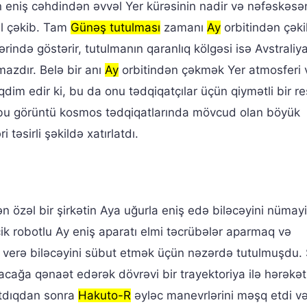
 eniş cəhdindən əvvəl Yer kürəsinin nadir və nəfəskəsə
il çəkib. Tam
Günəş tutulması
zamanı
Ay
orbitindən çəki
rində göstərir, tutulmanın qaranlıq kölgəsi isə Avstraliy
mazdır. Belə bir anı
Ay
orbitindən çəkmək Yer atmosferi v
im edir ki, bu da onu tədqiqatçılar üçün qiymətli bir r
ə, bu görüntü kosmos tədqiqatlarında mövcud olan böyük
i təsirli şəkildə xatırlatdı.
n özəl bir şirkətin Aya uğurla eniş edə biləcəyini nümay
ik robotlu Ay eniş aparatı elmi təcrübələr aparmaq və
fə verə biləcəyini sübut etmək üçün nəzərdə tutulmuşdu
nacağa qənaət edərək dövrəvi bir trayektoriya ilə hərəkət
atdıqdan sonra
Hakuto-R
əyləc manevrlərini məşq etdi v