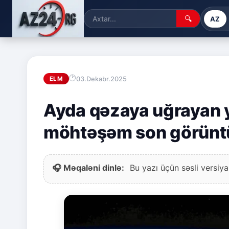
🔍
AZ
03.Dekabr.2025
ELM
Ayda qəzaya uğrayan 
möhtəşəm son görünt
🎧 Məqaləni dinlə:
Bu yazı üçün səsli versiya