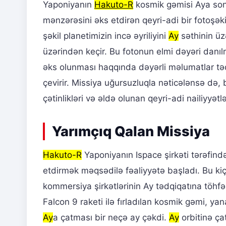
Yaponiyanın
Hakuto-R
kosmik gəmisi Aya son
mənzərəsini əks etdirən qeyri-adi bir fotoşək
şəkil planetimizin incə əyriliyini
Ay
səthinin üzə
üzərindən keçir. Bu fotonun elmi dəyəri danıl
əks olunması haqqında dəyərli məlumatlar təqd
çevirir. Missiya uğursuzluqla nəticələnsə d
çətinlikləri və əldə olunan qeyri-adi nailiyyətlər
Yarımçıq Qalan Missiya
Hakuto-R
Yaponiyanın Ispace şirkəti tərəfində
etdirmək məqsədilə fəaliyyətə başladı. Bu kiç
kommersiya şirkətlərinin Ay tədqiqatına töh
Falcon 9 raketi ilə fırladılan kosmik gəmi, ya
Ay
a çatması bir neçə ay çəkdi.
Ay
orbitinə ç