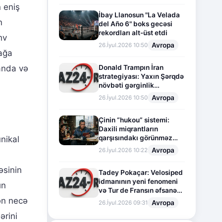
n eniş
İbay Llanosun "La Velada
n
del Año 6" boks gecəsi
rekordları alt-üst etdi
hv
Avropa
26.İyul.2026 10:50
ağa
Donald Trampın İran
anda və
strategiyası: Yaxın Şərqdə
növbəti gərginlik
mərhələsi
Avropa
26.İyul.2026 10:50
Çinin “hukou” sistemi:
Daxili miqrantların
qarşısındakı görünməz
nikal
sədd
Avropa
26.İyul.2026 10:22
əsinin
Tadey Pokaçar: Velosiped
idmanının yeni fenomeni
ın
və Tur de Fransın əfsanəvi
səhifəsi
dən necə
Avropa
26.İyul.2026 09:31
ərini