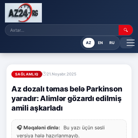
🔍
AZ
EN
RU
21.Noyabr.2025
SAĞLAMLIQ
Az dozalı təmas belə Parkinson
yaradır: Alimlər gözardı edilmiş
amili aşkarladı
🎧 Məqaləni dinlə:
Bu yazı üçün səsli
versiya hələ hazırlanmayıb.