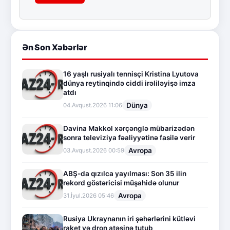
Ən Son Xəbərlər
16 yaşlı rusiyalı tennisçi Kristina Lyutova
dünya reytinqində ciddi irəliləyişə imza
atdı
Dünya
04.Avqust.2026 11:06
Davina Makkol xərçənglə mübarizədən
sonra televiziya fəaliyyətinə fasilə verir
Avropa
03.Avqust.2026 00:59
ABŞ-da qızılca yayılması: Son 35 ilin
rekord göstəricisi müşahidə olunur
Avropa
31.İyul.2026 05:46
Rusiya Ukraynanın iri şəhərlərini kütləvi
raket və dron atəşinə tutub