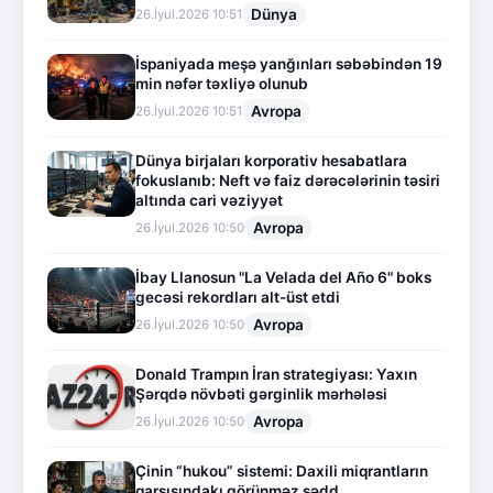
Dünya
26.İyul.2026 10:51
İspaniyada meşə yanğınları səbəbindən 19
min nəfər təxliyə olunub
Avropa
26.İyul.2026 10:51
Dünya birjaları korporativ hesabatlara
fokuslanıb: Neft və faiz dərəcələrinin təsiri
altında cari vəziyyət
Avropa
26.İyul.2026 10:50
İbay Llanosun "La Velada del Año 6" boks
gecəsi rekordları alt-üst etdi
Avropa
26.İyul.2026 10:50
Donald Trampın İran strategiyası: Yaxın
Şərqdə növbəti gərginlik mərhələsi
Avropa
26.İyul.2026 10:50
Çinin “hukou” sistemi: Daxili miqrantların
qarşısındakı görünməz sədd