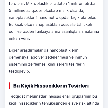
fərqlənir. Mikroplastiklər adətən 1 mikrometrdən
5 millimetrə qədər ölçülərə malik olsa da,
nanoplastiklər 1 nanometrə qədər kiçik ola bilər.
Bu kiçik ölçü nanoplastikləri xüsusilə təhlükəli
edir və bədən funksiyalarına asanlıqla sızmalarına
imkan verir.
Digər araşdırmalar da nanoplastiklərin
demensiya, ağciyər zədələnməsi və immun
sisteminin zəifləməsi kimi zərərli təsirlərini
təsdiqləyib.
Bu Kiçik Hissəciklərin Təsirləri
Tədqiqat məlumatları həssas əhali qruplarının bu
kiçik hissəciklərin təhlükəsindən əlavə risk altında