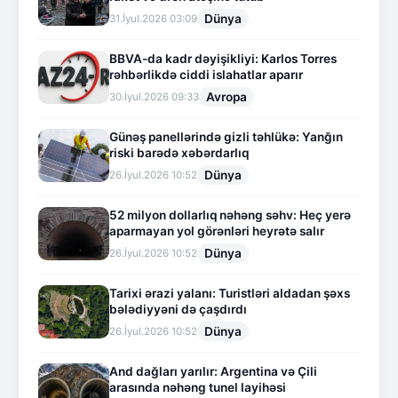
Dünya
31.İyul.2026 03:09
BBVA-da kadr dəyişikliyi: Karlos Torres
rəhbərlikdə ciddi islahatlar aparır
Avropa
30.İyul.2026 09:33
Günəş panellərində gizli təhlükə: Yanğın
riski barədə xəbərdarlıq
Dünya
26.İyul.2026 10:52
52 milyon dollarlıq nəhəng səhv: Heç yerə
aparmayan yol görənləri heyrətə salır
Dünya
26.İyul.2026 10:52
Tarixi ərazi yalanı: Turistləri aldadan şəxs
bələdiyyəni də çaşdırdı
Dünya
26.İyul.2026 10:52
And dağları yarılır: Argentina və Çili
arasında nəhəng tunel layihəsi