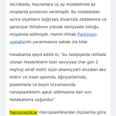
təcrübədə, heyvanlara üç ay müddətində az
miqdarda polistiren verilmişdir. Bu müddətdən
sonra siçanların bağırsaq divarında zədələnmə və
qaraciyər iltihabının yüksək səviyyədə olduğu
müşahidə edilmişdir. Həmin iltihab
Parkinson
xəstəliyi
nin yaranmasına səbəb ola bilər.
Hesabatda qeyd edilib ki, “bu tədqiqatda istifadə
olunan hissəciklərin təsir səviyyəsi (hər gün 2
mq/kq) ətraf mühit üçün əhəmiyyətli dozaları əks
etdirir və insan qanında, ağciyərlərində,
plasentada və beyin toxumasında
nanoplastiklərin aşkar edilməsinə dair son
hesabatlarla uyğundur.”
Nanoplastiklər
mikroplastiklərdən ölçülərinə görə