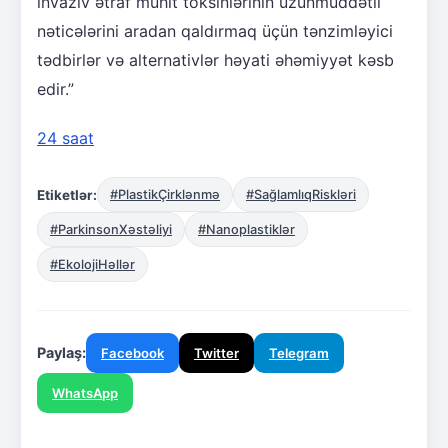
invaziv ətraf mühit toksinlərinin uzunmüddətli
nəticələrini aradan qaldırmaq üçün tənzimləyici
tədbirlər və alternativlər həyati əhəmiyyət kəsb
edir.”
24 saat
Etiketlər:
#PlastikÇirklənmə
#SağlamlıqRiskləri
#ParkinsonXəstəliyi
#Nanoplastiklər
#EkolojiHəllər
Paylaş:
Facebook
Twitter
Telegram
WhatsApp