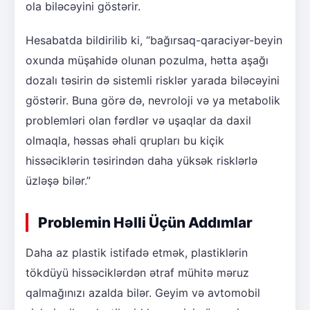
ola biləcəyini göstərir.
Hesabatda bildirilib ki, “bağırsaq-qaraciyər-beyin
oxunda müşahidə olunan pozulma, hətta aşağı
dozalı təsirin də sistemli risklər yarada biləcəyini
göstərir. Buna görə də, nevroloji və ya metabolik
problemləri olan fərdlər və uşaqlar da daxil
olmaqla, həssas əhali qrupları bu kiçik
hissəciklərin təsirindən daha yüksək risklərlə
üzləşə bilər.”
Problemin Həlli Üçün Addımlar
Daha az plastik istifadə etmək, plastiklərin
tökdüyü hissəciklərdən ətraf mühitə məruz
qalmağınızı azalda bilər. Geyim və avtomobil