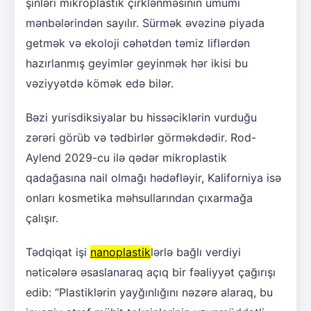
şinləri mikroplastik çirklənməsinin ümumi
mənbələrindən sayılır. Sürmək əvəzinə piyada
getmək və ekoloji cəhətdən təmiz liflərdən
hazırlanmış geyimlər geyinmək hər ikisi bu
vəziyyətdə kömək edə bilər.
Bəzi yurisdiksiyalar bu hissəciklərin vurduğu
zərəri görüb və tədbirlər görməkdədir. Rod-
Aylend 2029-cu ilə qədər mikroplastik
qadağasına nail olmağı hədəfləyir, Kaliforniya isə
onları kosmetika məhsullarından çıxarmağa
çalışır.
Tədqiqat işi
nanoplastik
lərlə bağlı verdiyi
nəticələrə əsaslanaraq açıq bir fəaliyyət çağırışı
edib: “Plastiklərin yayğınlığını nəzərə alaraq, bu