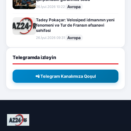
Avropa
26.İyul.2026 10:22
Tadey Pokaçar: Velosiped idmanının yeni
fenomeni və Tur de Fransın əfsanəvi
səhifəsi
Avropa
26.İyul.2026 09:31
Telegramda izləyin
📲 Telegram Kanalımıza Qoşul