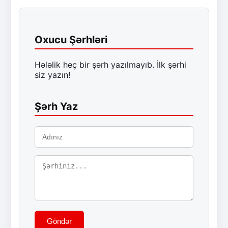
Oxucu Şərhləri
Hələlik heç bir şərh yazılmayıb. İlk şərhi
siz yazın!
Şərh Yaz
Göndər