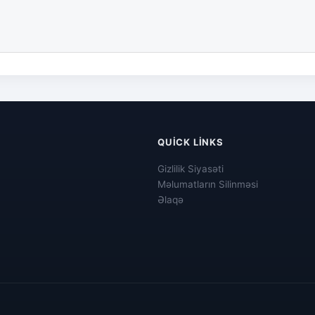
QUICK LINKS
Gizlilik Siyasəti
Məlumatların Silinməsi
Əlaqə