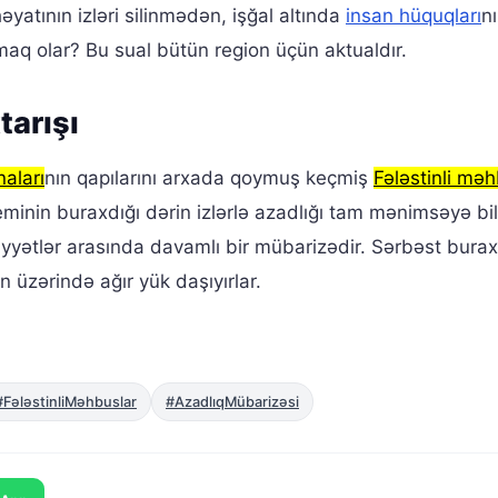
atının izləri silinmədən, işğal altında
insan hüquqları
n
aq olar? Bu sual bütün region üçün aktualdır.
tarışı
naları
nın qapılarını arxada qoymuş keçmiş
Fələstinli məh
teminin buraxdığı dərin izlərlə azadlığı tam mənimsəyə bi
diyyətlər arasında davamlı bir mübarizədir. Sərbəst bura
in üzərində ağır yük daşıyırlar.
#FələstinliMəhbuslar
#AzadlıqMübarizəsi