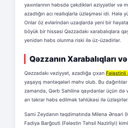
yaxınlarının həbsdə çəkdikləri əziyyətlər və m
azadlığın acı reallıqlarla üzləşməsi idi. Hələ y
Onlar öz evlərindən uzaqlarda yeni bir həyat
böyük bir hissəsi Qəzzadakı xarabalıqlara qayı
yenidən həbs olunma riski ilə üz-üzədirlər.
Qəzzanın Xarabalıqları və 
Qəzzadakı vəziyyət, azadlığa çıxan
Fələstinl
yaşayış məntəqələri məhv olub. Bu dağıntılar
zamanda, Qərb Sahilinə qayıdanlar üçün də və
an təkrar həbs edilmək təhlükəsi ilə üzləşirl
Sami Zeydanın təqdimatında Milena Ənsari (Hu
Fadiya Barğouti (Fələstin Təhsil Nazirliyi) k