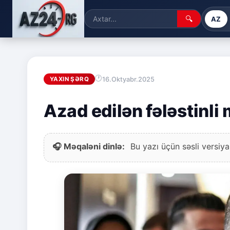
🔍
AZ
16.Oktyabr.2025
YAXIN ŞƏRQ
Azad edilən fələstinli
🎧 Məqaləni dinlə:
Bu yazı üçün səsli versiya