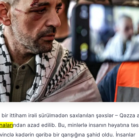
 bir ittiham irəli sürülmədən saxlanılan şəxslər – Qəzza
naları
ndan azad edilib. Bu, minlərlə insanın həyatına təs
vinclə kədərin qəribə bir qarışığına şahid oldu. İnsanlar