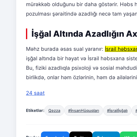
mürəkkəb olduğunu bir daha göstərir. Həbs həy
pozulması şəraitində azadlığı necə tam yaşam
İşğal Altında Azadlığın Ax
Məhz burada əsas sual yaranır:
İsrail həbsxa
işğal altında bir həyat və İsrail həbsxana sis
Bu, fiziki azadlıqla psixoloji və sosial məhdu
birlikdə, onlar həm özlərinin, həm də ailələrin
24 saat
Etiketlər:
Qəzza
#İnsanHüquqları
#İsrailİşğalı