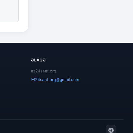
ƏLAQƏ
az24saat.org
24saat.org@gmail.com