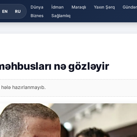
Dünya
İdman
Maraqlı
Yaxın Şərq
Gündə
EN
RU
Biznes
Sağlamlıq
 məhbusları nə gözləyir
 hələ hazırlanmayıb.