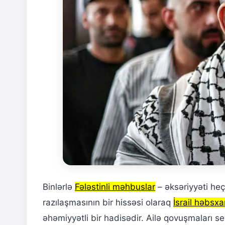
Binlərlə
Fələstinli məhbuslar
– əksəriyyəti heç
razılaşmasının bir hissəsi olaraq
İsrail həbsxa
əhəmiyyətli bir hadisədir. Ailə qovuşmaları se