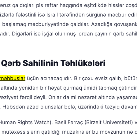
əruz qaldıqları pis rəftar haqqında eşitdikdə hisslər coş
üzlərlə fələstinli isə İsrail tərəfindən sürgünə məcbur edil
a başlamaq məcburiyyətində qaldılar. Azadlığa qovuşanl
dır. Digərləri isə işğal olunmuş İordan çayının qərb sahi
Qərb Sahilinin Təhlükələri
i məhbuslar
üçün acınacaqlıdır. Bir çoxu evsiz qalıb, bütü
 altında yenidən bir həyat qurmaq ümidi tapmaq çətindir
ziyyət fərqli deyil. Onlar daimi nəzarət altında yaşama
ər. Həbsdən azad olunsalar belə, üzərindəki təzyiq davam
man Rights Watch), Basil Fərraç (Birzeit Universiteti) 
imi mütəxəssislərin qatıldığı müzakirələr bu mövzunun nə 