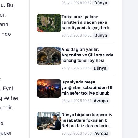
Dünya
26.İyul.2026 10:52
du. Bu,
di.
Tarixi ərazi yalanı:
Turistləri aldadan şəxs
arın
bələdiyyəni də çaşdırdı
lində
Dünya
26.İyul.2026 10:52
And dağları yarılır:
Argentina və Çili arasında
nəhəng tunel layihəsi
Dünya
26.İyul.2026 10:51
n
İspaniyada meşə
yanğınları səbəbindən 19
. Eyni
min nəfər təxliyə olunub
q və hər
Avropa
26.İyul.2026 10:51
 edir.
Dünya birjaları korporativ
hesabatlara fokuslanıb:
və
Neft və faiz dərəcələrinin
təsiri altında cari vəziyyət
qədər
Avropa
26.İyul.2026 10:50