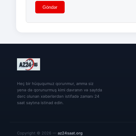
Göndər
Heç bir hüququmuz qorunmur, amma siz
yenə də qorunurmuş kimi davranın və saytda
dərc olunan xəbərlərdən istifadə zamanı 24
saat saytına istinad edin.
Copyright © 2026 —
az24saat.org