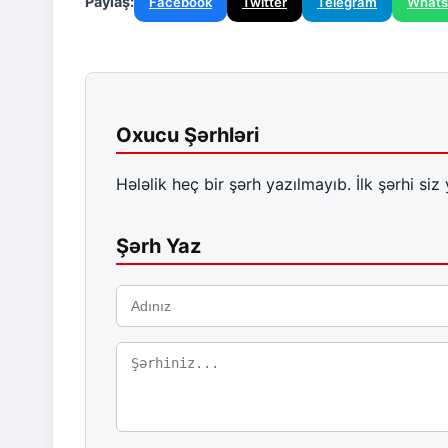
Paylaş:
Facebook
Twitter
Telegram
What
Oxucu Şərhləri
Hələlik heç bir şərh yazılmayıb. İlk şərhi siz 
Şərh Yaz