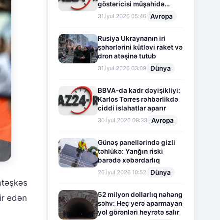
göstəricisi müşahidə
olunur
Avropa
31.İyul.2026 05:46
Rusiya Ukraynanın iri
şəhərlərini kütləvi raket və
dron atəşinə tutub
Dünya
31.İyul.2026 03:09
BBVA-da kadr dəyişikliyi:
Karlos Torres rəhbərlikdə
ciddi islahatlar aparır
Avropa
30.İyul.2026 09:33
Günəş panellərində gizli
təhlükə: Yanğın riski
barədə xəbərdarlıq
Dünya
26.İyul.2026 10:52
 atəşkəs
52 milyon dollarlıq nəhəng
ir edən
səhv: Heç yerə aparmayan
yol görənləri heyrətə salır