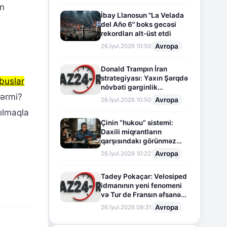
ın
İbay Llanosun "La Velada
del Año 6" boks gecəsi
rekordları alt-üst etdi
Avropa
26.İyul.2026 10:50
Donald Trampın İran
strategiyası: Yaxın Şərqdə
buslar
növbəti gərginlik
lərmi?
mərhələsi
Avropa
26.İyul.2026 10:50
xılmaqla
Çinin “hukou” sistemi:
Daxili miqrantların
qarşısındakı görünməz
sədd
Avropa
26.İyul.2026 10:22
Tadey Pokaçar: Velosiped
idmanının yeni fenomeni
və Tur de Fransın əfsanəvi
səhifəsi
Avropa
26.İyul.2026 09:31