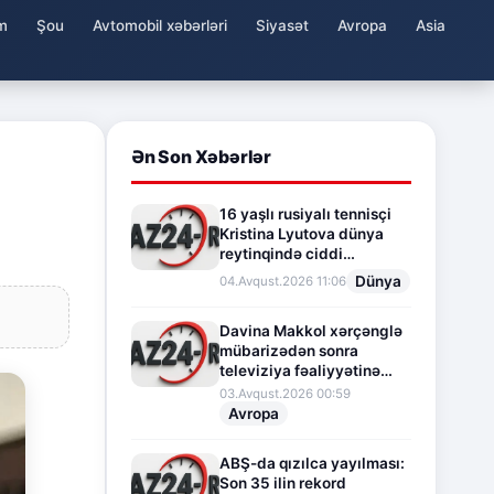
m
Şou
Avtomobil xəbərləri
Siyasət
Avropa
Asia
Ən Son Xəbərlər
16 yaşlı rusiyalı tennisçi
Kristina Lyutova dünya
reytinqində ciddi
irəliləyişə imza atdı
Dünya
04.Avqust.2026 11:06
Davina Makkol xərçənglə
mübarizədən sonra
televiziya fəaliyyətinə
fasilə verir
03.Avqust.2026 00:59
Avropa
ABŞ-da qızılca yayılması:
Son 35 ilin rekord