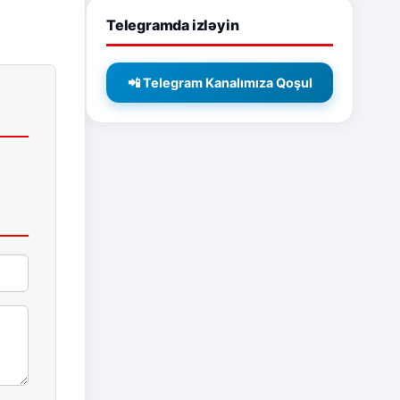
Telegramda izləyin
📲 Telegram Kanalımıza Qoşul