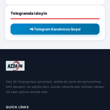
Telegramda izləyin
📲 Telegram Kanalımıza Qoşul
Heç bir hüququmuz qorunmur, amma siz yenə də qorunurmuş
kimi davranın və saytda dərc olunan xəbərlərdən istifadə zamanı
24 saat saytına istinad edin.
QUICK LINKS