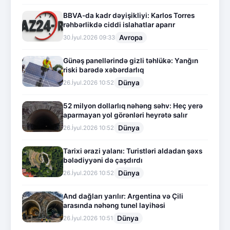
BBVA-da kadr dəyişikliyi: Karlos Torres
rəhbərlikdə ciddi islahatlar aparır
Avropa
30.İyul.2026 09:33
Günəş panellərində gizli təhlükə: Yanğın
riski barədə xəbərdarlıq
Dünya
26.İyul.2026 10:52
52 milyon dollarlıq nəhəng səhv: Heç yerə
aparmayan yol görənləri heyrətə salır
Dünya
26.İyul.2026 10:52
Tarixi ərazi yalanı: Turistləri aldadan şəxs
bələdiyyəni də çaşdırdı
Dünya
26.İyul.2026 10:52
And dağları yarılır: Argentina və Çili
arasında nəhəng tunel layihəsi
Dünya
26.İyul.2026 10:51