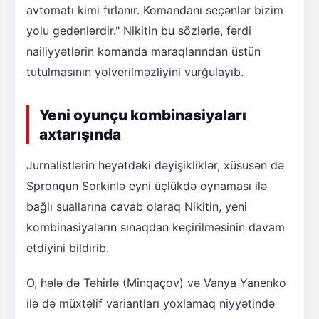
avtomatı kimi fırlanır. Komandanı seçənlər bizim
yolu gedənlərdir." Nikitin bu sözlərlə, fərdi
nailiyyətlərin komanda maraqlarından üstün
tutulmasının yolverilməzliyini vurğulayıb.
Yeni oyunçu kombinasiyaları
axtarışında
Jurnalistlərin heyətdəki dəyişikliklər, xüsusən də
Spronqun Sorkinlə eyni üçlükdə oynaması ilə
bağlı suallarına cavab olaraq Nikitin, yeni
kombinasiyaların sınaqdan keçirilməsinin davam
etdiyini bildirib.
O, hələ də Təhirlə (Minqaçov) və Vanya Yanenko
ilə də müxtəlif variantları yoxlamaq niyyətində