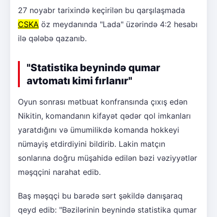
27 noyabr tarixində keçirilən bu qarşılaşmada
CSKA
öz meydanında "Lada" üzərində 4:2 hesabı
ilə qələbə qazanıb.
"Statistika beynində qumar
avtomatı kimi fırlanır"
Oyun sonrası mətbuat konfransında çıxış edən
Nikitin, komandanın kifayət qədər qol imkanları
yaratdığını və ümumilikdə komanda hokkeyi
nümayiş etdirdiyini bildirib. Lakin matçın
sonlarına doğru müşahidə edilən bəzi vəziyyətlər
məşqçini narahat edib.
Baş məşqçi bu barədə sərt şəkildə danışaraq
qeyd edib: "Bəzilərinin beynində statistika qumar