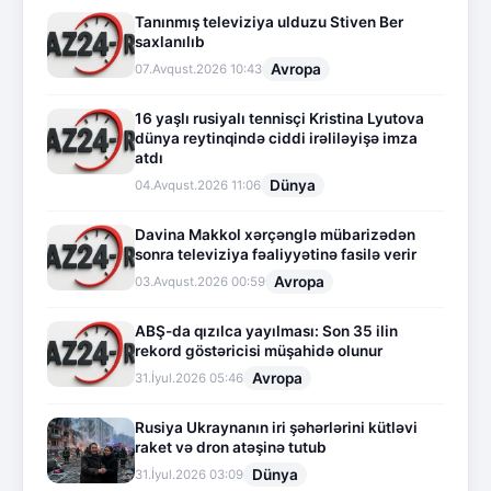
Tanınmış televiziya ulduzu Stiven Ber
saxlanılıb
Avropa
07.Avqust.2026 10:43
16 yaşlı rusiyalı tennisçi Kristina Lyutova
dünya reytinqində ciddi irəliləyişə imza
atdı
Dünya
04.Avqust.2026 11:06
Davina Makkol xərçənglə mübarizədən
sonra televiziya fəaliyyətinə fasilə verir
Avropa
03.Avqust.2026 00:59
ABŞ-da qızılca yayılması: Son 35 ilin
rekord göstəricisi müşahidə olunur
Avropa
31.İyul.2026 05:46
Rusiya Ukraynanın iri şəhərlərini kütləvi
raket və dron atəşinə tutub
Dünya
31.İyul.2026 03:09