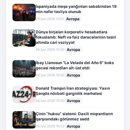
İspaniyada meşə yanğınları səbəbindən 19
min nəfər təxliyə olunub
Avropa
26.İyul.2026 10:51
Dünya birjaları korporativ hesabatlara
fokuslanıb: Neft və faiz dərəcələrinin təsiri
altında cari vəziyyət
Avropa
26.İyul.2026 10:50
İbay Llanosun "La Velada del Año 6" boks
gecəsi rekordları alt-üst etdi
Avropa
26.İyul.2026 10:50
Donald Trampın İran strategiyası: Yaxın
Şərqdə növbəti gərginlik mərhələsi
Avropa
26.İyul.2026 10:50
Çinin “hukou” sistemi: Daxili miqrantların
qarşısındakı görünməz sədd
Avropa
26.İyul.2026 10:22