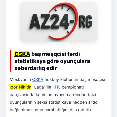
CSKA
baş məşqçisi fərdi
statistikaya görə oyunçulara
xəbərdarlıq edir
Moskvanın
CSKA
hokkey klubunun baş məşqçisi
İqor Nikitin
"Lada" ilə
KHL
çempionatı
çərçivəsində keçirilən oyunun ardından bəzi
oyunçularının şəxsi statistikaya həddən artıq
bağlı olmasından narahatlığını dilə gətirib.