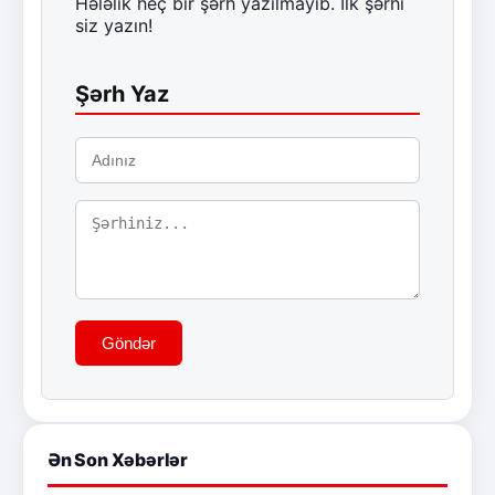
Hələlik heç bir şərh yazılmayıb. İlk şərhi
siz yazın!
Şərh Yaz
Göndər
Ən Son Xəbərlər