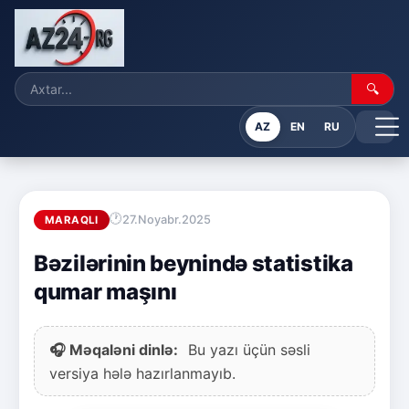
🔍
AZ
EN
RU
27.Noyabr.2025
MARAQLI
Bəzilərinin beynində statistika
qumar maşını
🎧 Məqaləni dinlə:
Bu yazı üçün səsli
versiya hələ hazırlanmayıb.