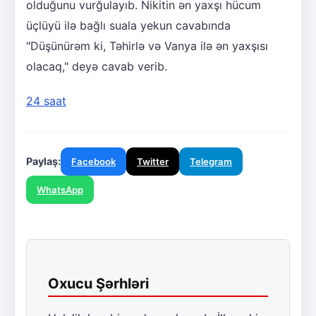
olduğunu vurğulayıb. Nikitin ən yaxşı hücum
üçlüyü ilə bağlı suala yekun cavabında
"Düşünürəm ki, Təhirlə və Vanya ilə ən yaxşısı
olacaq," deyə cavab verib.
24 saat
Paylaş:
Facebook
Twitter
Telegram
WhatsApp
Oxucu Şərhləri