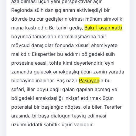
azaldılması üçün yeni perspektivlər açır.
Regionda sülh danışıqlarının aktivləşdiyi bir
dövrdə bu cür gedişlərin olması mühüm simvolik
məna kəsb edir. Bu tarixi gediş,
Bakı-İrəvan xətti
boyunca təmasların normallaşmasına dair
mövcud danışıqlar fonunda xüsusi əhəmiyyətə
malikdir. Ekspertlər bu addımı bölgədəki sülh
prosesinə əsaslı töhfə kimi dəyərləndirir, eyni
zamanda gələcək əməkdaşlıq üçün zəmin yarada
biləcəyinə inanırlar. Baş nazir
Paşinyan
ın bu
səfəri, illər boyu bağlı qalan qapıları açmaq və
bölgədəki əməkdaşlığı inkişaf etdirmək üçün
potensial bir başlanğıc nöqtəsi ola bilər. Tərəflər
arasında birbaşa dialoqun təşviq edilməsi
uzunmüddətli sabitlik üçün vacibdir.