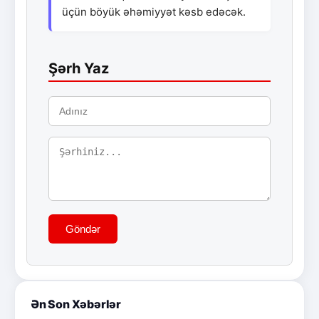
üçün böyük əhəmiyyət kəsb edəcək.
Şərh Yaz
Göndər
Ən Son Xəbərlər