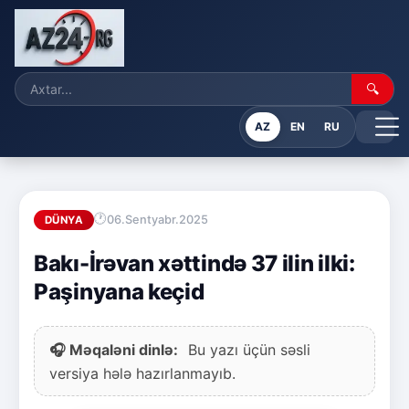
🔍
AZ
EN
RU
06.Sentyabr.2025
DÜNYA
Bakı-İrəvan xəttində 37 ilin ilki:
Paşinyana keçid
🎧 Məqaləni dinlə:
Bu yazı üçün səsli
versiya hələ hazırlanmayıb.