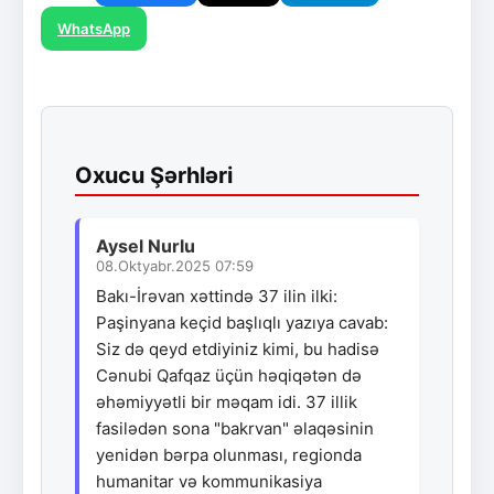
WhatsApp
Oxucu Şərhləri
Aysel Nurlu
08.Oktyabr.2025 07:59
Bakı-İrəvan xəttində 37 ilin ilki:
Paşinyana keçid başlıqlı yazıya cavab:
Siz də qeyd etdiyiniz kimi, bu hadisə
Cənubi Qafqaz üçün həqiqətən də
əhəmiyyətli bir məqam idi. 37 illik
fasilədən sona "bakrvan" əlaqəsinin
yenidən bərpa olunması, regionda
humanitar və kommunikasiya