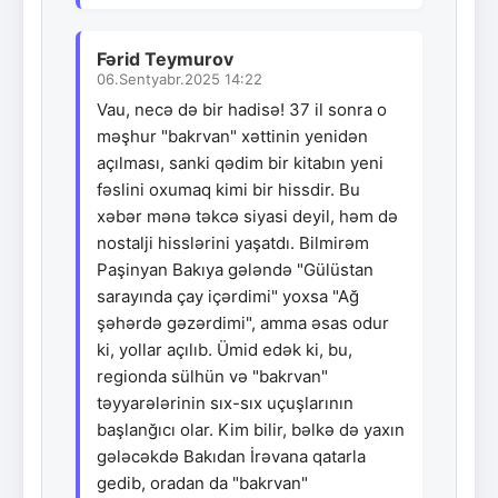
Fərid Teymurov
06.Sentyabr.2025 14:22
Vau, necə də bir hadisə! 37 il sonra o
məşhur "bakrvan" xəttinin yenidən
açılması, sanki qədim bir kitabın yeni
fəslini oxumaq kimi bir hissdir. Bu
xəbər mənə təkcə siyasi deyil, həm də
nostalji hisslərini yaşatdı. Bilmirəm
Paşinyan Bakıya gələndə "Gülüstan
sarayında çay içərdimi" yoxsa "Ağ
şəhərdə gəzərdimi", amma əsas odur
ki, yollar açılıb. Ümid edək ki, bu,
regionda sülhün və "bakrvan"
təyyarələrinin sıx-sıx uçuşlarının
başlanğıcı olar. Kim bilir, bəlkə də yaxın
gələcəkdə Bakıdan İrəvana qatarla
gedib, oradan da "bakrvan"