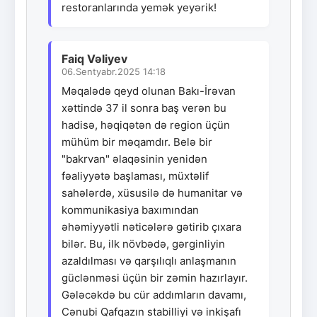
restoranlarında yemək yeyərik!
Faiq Vəliyev
06.Sentyabr.2025 14:18
Məqalədə qeyd olunan Bakı-İrəvan
xəttində 37 il sonra baş verən bu
hadisə, həqiqətən də region üçün
mühüm bir məqamdır. Belə bir
"bakrvan" əlaqəsinin yenidən
fəaliyyətə başlaması, müxtəlif
sahələrdə, xüsusilə də humanitar və
kommunikasiya baxımından
əhəmiyyətli nəticələrə gətirib çıxara
bilər. Bu, ilk növbədə, gərginliyin
azaldılması və qarşılıqlı anlaşmanın
güclənməsi üçün bir zəmin hazırlayır.
Gələcəkdə bu cür addımların davamı,
Cənubi Qafqazın stabilliyi və inkişafı