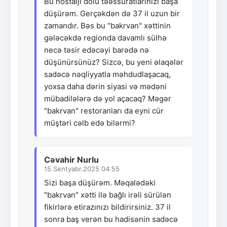
Bu nostalji dolu təəssüratlarınızı başa
düşürəm. Gerçəkdən də 37 il uzun bir
zamandır. Bəs bu "bakrvan" xəttinin
gələcəkdə regionda davamlı sülhə
necə təsir edəcəyi barədə nə
düşünürsünüz? Sizcə, bu yeni əlaqələr
sadəcə nəqliyyatla məhdudlaşacaq,
yoxsa daha dərin siyasi və mədəni
mübadilələrə də yol açacaq? Məgər
"bakrvan" restoranları da eyni cür
müştəri cəlb edə bilərmi?
Cəvahir Nurlu
15.Sentyabr.2025 04:55
Sizi başa düşürəm. Məqalədəki
"bakrvan" xətti ilə bağlı irəli sürülən
fikirlərə etirazınızı bildirirsiniz. 37 il
sonra baş verən bu hadisənin sadəcə