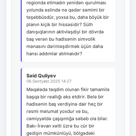
regionda etimadın yenidən qurulması
yolunda əslində nə qədər səmimi bir
təşəbbüsdür, yoxsa bu, daha böyük bir
planın kiçik bir hissəsidir? Sülh
danışıqlarının aktivləşdiyi bir dövrdə
baş verən bu hadisənin simvolik
mənasını dərinləşdirmək üçün daha
hansı addımlar atılmalıdır?
Səid Quliyev
06.Sentyabr.2025 14:27
Məqalədə təqdim olunan fikir tamamilə
başqa bir reallığı əks etdirir. Belə bir
hadisənin baş verdiyinə dair heç bir
rəsmi məlumat yoxdur və bu,
cəmiyyətdə çaşqınlığa səbəb ola bilər.
Bakı-İrəvan xətti üzrə bu cür bir
gedişin mümkünlüyü, bölgədəki