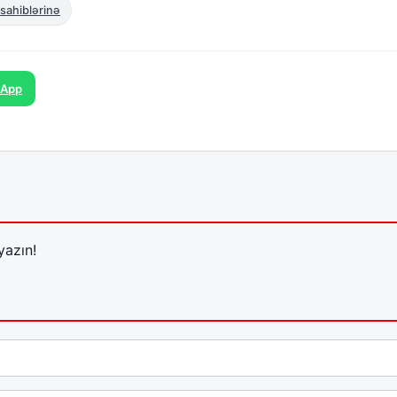
 sahiblərinə
sApp
yazın!