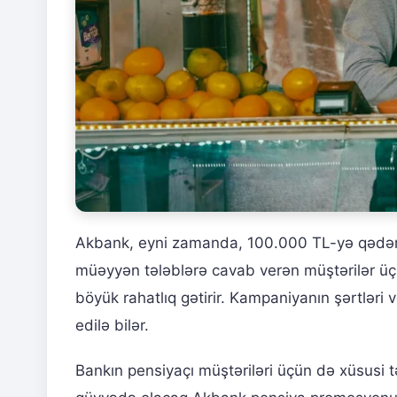
Akbank, eyni zamanda, 100.000 TL-yə qədər kr
müəyyən tələblərə cavab verən müştərilər üçü
böyük rahatlıq gətirir. Kampaniyanın şərtləri
edilə bilər.
Bankın pensiyaçı müştəriləri üçün də xüsusi t