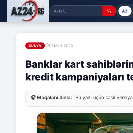
🔍
AZ
07.Mart.2026
DÜNYA
Banklar kart sahibləri
kredit kampaniyaları tə
🎧 Məqaləni dinlə:
Bu yazı üçün səsli versiya