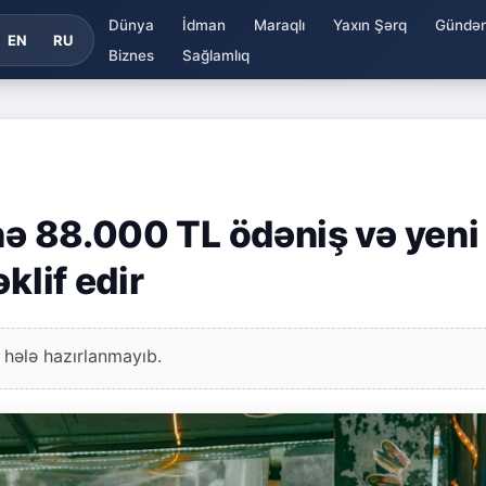
Dünya
İdman
Maraqlı
Yaxın Şərq
Gündə
EN
RU
Biznes
Sağlamlıq
nə 88.000 TL ödəniş və yeni
klif edir
 hələ hazırlanmayıb.