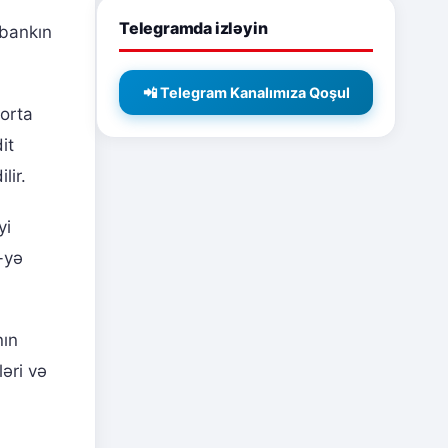
Telegramda izləyin
 bankın
📲 Telegram Kanalımıza Qoşul
 orta
it
lir.
yi
-yə
nın
ləri və