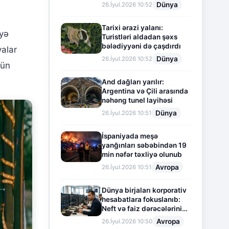
Dünya
26.İyul.2026 10:52
Tarixi ərazi yalanı:
yyə
Turistləri aldadan şəxs
bələdiyyəni də çaşdırdı
yalar
Dünya
26.İyul.2026 10:52
çün
And dağları yarılır:
Argentina və Çili arasında
nəhəng tunel layihəsi
Dünya
26.İyul.2026 10:51
İspaniyada meşə
yanğınları səbəbindən 19
min nəfər təxliyə olunub
Avropa
26.İyul.2026 10:51
Dünya birjaları korporativ
hesabatlara fokuslanıb:
Neft və faiz dərəcələrinin
təsiri altında cari vəziyyət
Avropa
26.İyul.2026 10:50