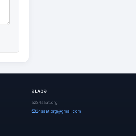
ƏLAQƏ
az24saat.org
24saat.org@gmail.com