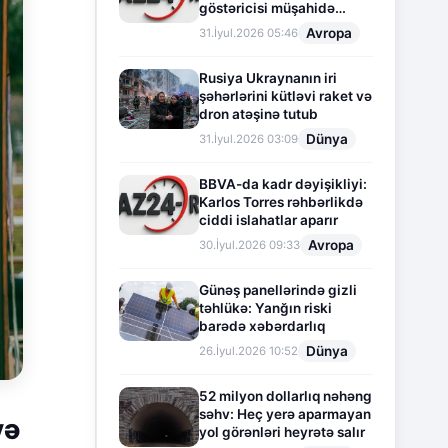
göstəricisi müşahidə
olunur
Avropa
31.İyul.2026 05:46
Rusiya Ukraynanın iri
şəhərlərini kütləvi raket və
dron atəşinə tutub
Dünya
31.İyul.2026 03:09
BBVA-da kadr dəyişikliyi:
Karlos Torres rəhbərlikdə
ciddi islahatlar aparır
Avropa
30.İyul.2026 09:33
Günəş panellərində gizli
təhlükə: Yanğın riski
barədə xəbərdarlıq
Dünya
26.İyul.2026 10:52
52 milyon dollarlıq nəhəng
səhv: Heç yerə aparmayan
və
yol görənləri heyrətə salır