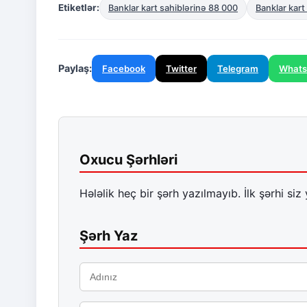
Etiketlər:
Banklar kart sahiblərinə 88 000
Banklar kart
Paylaş:
Facebook
Twitter
Telegram
What
Oxucu Şərhləri
Hələlik heç bir şərh yazılmayıb. İlk şərhi siz 
Şərh Yaz