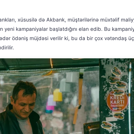
ankları, xüsusilə də Akbank, müştərilərinə müxtəlif mali
ən yeni kampaniyalar başlatdığını elan edib. Bu kampani
ədər ödəniş müjdəsi verilir ki, bu da bir çox vətəndaş ü
irilir.