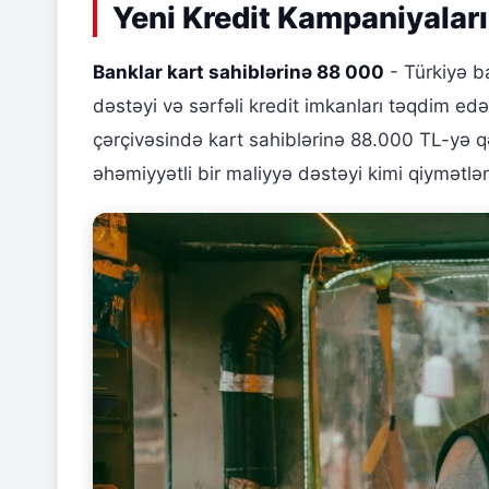
Yeni Kredit Kampaniyaları
Banklar kart sahiblərinə 88 000
- Türkiyə b
dəstəyi və sərfəli kredit imkanları təqdim ed
çərçivəsində kart sahiblərinə 88.000 TL-yə q
əhəmiyyətli bir maliyyə dəstəyi kimi qiymətlənd