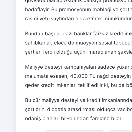
qüvvədə olacaq Akbank pensiya promosyonu, t
hədəfləyir. Bu promosyonun məbləği və şərtlər
rəsmi veb-saytından əldə etmək mümkündür
Bundan başqa, bəzi banklar faizsiz kredit imka
sahibkarlar, eləcə də müəyyən sosial təbəqələr
şərtləri fərqli olduğu üçün, maraqlanan şəxsl
Maliyyə dəstəyi kampaniyaları sadəcə yuxarıd
məlumata əsasən, 40.000 TL nağd dəstəyin ve
qədər kredit imkanları təklif edilir ki, bu da 
Bu cür maliyyə dəstəyi və kredit imkanlarınd
şərtlərini diqqətlə araşdırması olduqca vacibd
ödəniş planları bir-birindən fərqlənə bilər.