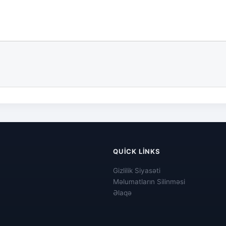
QUICK LINKS
Gizlilik Siyasəti
Məlumatların Silinməsi
Əlaqə