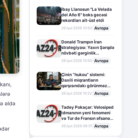
İbay Llanosun "La Velada
del Año 6" boks gecəsi
rekordları alt-üst etdi
Avropa
26.İyul.2026 10:50
Donald Trampın İran
strategiyası: Yaxın Şərqdə
növbəti gərginlik
mərhələsi
Avropa
26.İyul.2026 10:50
Çinin “hukou” sistemi:
Daxili miqrantların
kanı,
qarşısındakı görünməz
sədd
slərə
Avropa
26.İyul.2026 10:22
lə əldə
Tadey Pokaçar: Velosiped
idmanının yeni fenomeni
və Tur de Fransın əfsanəvi
səhifəsi
Avropa
26.İyul.2026 09:31
ədər