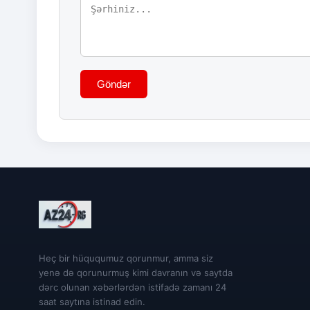
Göndər
Heç bir hüququmuz qorunmur, amma siz
yenə də qorunurmuş kimi davranın və saytda
dərc olunan xəbərlərdən istifadə zamanı 24
saat saytına istinad edin.