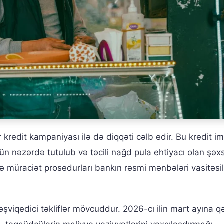
edit kampaniyası ilə də diqqəti cəlb edir. Bu kredit im
n nəzərdə tutulub və təcili nağd pula ehtiyacı olan şəx
 və müraciət prosedurları bankın rəsmi mənbələri vasitəsi
əşviqedici təkliflər mövcuddur. 2026-cı ilin mart ayına q