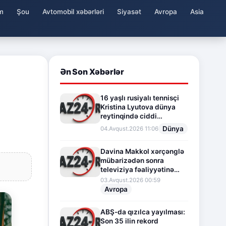
m
Şou
Avtomobil xəbərləri
Siyasət
Avropa
Asia
Ən Son Xəbərlər
16 yaşlı rusiyalı tennisçi
Kristina Lyutova dünya
reytinqində ciddi
irəliləyişə imza atdı
Dünya
04.Avqust.2026 11:06
Davina Makkol xərçənglə
mübarizədən sonra
televiziya fəaliyyətinə
fasilə verir
03.Avqust.2026 00:59
Avropa
ABŞ-da qızılca yayılması:
Son 35 ilin rekord