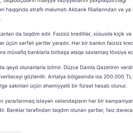
əqaüdçülərin maliyyə vəziyyətlərini yaxşılaşdırmağı
i haqqında ətraflı məlumatı Akbank filiallarından və ya
.
nları da təqdim edir. Faizsiz kreditlər, xüsusilə kiçik və
 üçün sərfəli şərtlər yaradır. Hər bir bankın faizsiz kred
ərə müvafiq banklarla birbaşa əlaqə saxlamaq tövsiyə edi
a qeyd olunanlarla bitmir. Düzce Damla Qəzetinin verdi
riləcəyi gözlənilir. Antalya bölgəsində isə 200.000 TL
bölgə sakinləri üçün əhəmiyyətli bir fürsət hesab olunur.
an yararlanmaq istəyən vətəndaşların hər bir kampaniya
ir. Banklar tərəfindən təqdim olunan şərtlər, faiz dərəcə