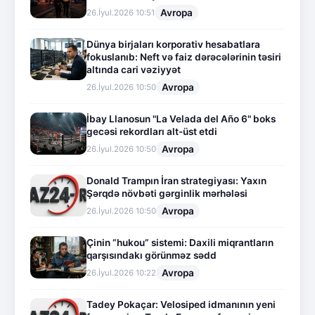
Avropa
26.İyul.2026 10:51
Dünya birjaları korporativ hesabatlara
fokuslanıb: Neft və faiz dərəcələrinin təsiri
altında cari vəziyyət
Avropa
26.İyul.2026 10:50
İbay Llanosun "La Velada del Año 6" boks
gecəsi rekordları alt-üst etdi
Avropa
26.İyul.2026 10:50
Donald Trampın İran strategiyası: Yaxın
Şərqdə növbəti gərginlik mərhələsi
Avropa
26.İyul.2026 10:50
Çinin “hukou” sistemi: Daxili miqrantların
qarşısındakı görünməz sədd
Avropa
26.İyul.2026 10:22
Tadey Pokaçar: Velosiped idmanının yeni