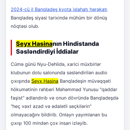
2024-cü il Banqladeş kvota islahatı hərəkatı
Banqladeş siyasi tarixində mühüm bir dönüş
nöqtəsi olub.
Şeyx Hasina
nın Hindistanda
Səsləndirdiyi İddialar
Cümə günü Nyu-Dehlidə, xarici müxbirlər
klubunun dolu salonunda səsləndirilən audio
çıxışında
Şeyx Hasina
Banqladeşin müvəqqəti
hökumətinin rəhbəri Məhəmməd Yunusu "qəddar
faşist" adlandırıb və onun dövründə Banqladeşdə
"heç vaxt azad və ədalətli seçkilərin"
olmayacağını bildirib. Onlayn yayımlanan bu
çıxışı 100 mindən çox insan izləyib.