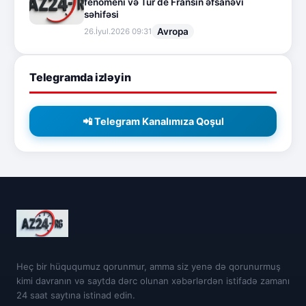
fenomeni və Tur de Fransın əfsanəvi
səhifəsi
Avropa
26.İyul.2026 09:31
Telegramda izləyin
📲 Telegram Kanalımıza Qoşul
Heç bir hüququmuz qorunmur, amma siz yenə də qorunurmuş
kimi davranın və saytda dərc olunan xəbərlərdən istifadə zamanı
24 saat saytına istinad edin.