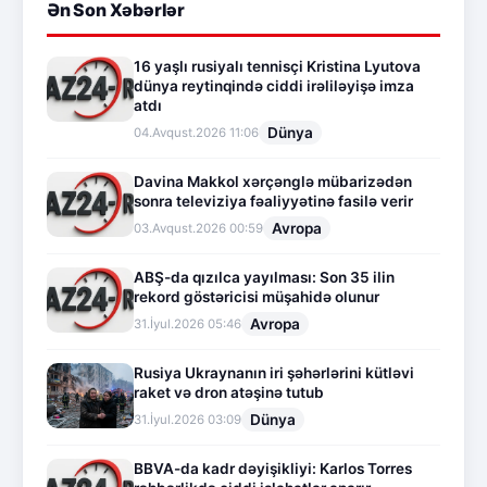
Ən Son Xəbərlər
16 yaşlı rusiyalı tennisçi Kristina Lyutova
dünya reytinqində ciddi irəliləyişə imza
atdı
Dünya
04.Avqust.2026 11:06
Davina Makkol xərçənglə mübarizədən
sonra televiziya fəaliyyətinə fasilə verir
Avropa
03.Avqust.2026 00:59
ABŞ-da qızılca yayılması: Son 35 ilin
rekord göstəricisi müşahidə olunur
Avropa
31.İyul.2026 05:46
Rusiya Ukraynanın iri şəhərlərini kütləvi
raket və dron atəşinə tutub
Dünya
31.İyul.2026 03:09
BBVA-da kadr dəyişikliyi: Karlos Torres