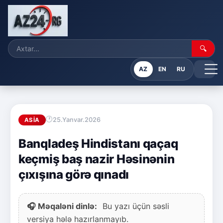
🔍
AZ
EN
RU
25.Yanvar.2026
ASIA
Banqladeş Hindistanı qaçaq
keçmiş baş nazir Həsinənin
çıxışına görə qınadı
🎧 Məqaləni dinlə:
Bu yazı üçün səsli
versiya hələ hazırlanmayıb.