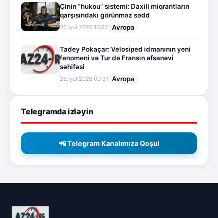
Çinin “hukou” sistemi: Daxili miqrantların
qarşısındakı görünməz sədd
Avropa
26.İyul.2026 10:22
Tadey Pokaçar: Velosiped idmanının yeni
fenomeni və Tur de Fransın əfsanəvi
səhifəsi
Avropa
26.İyul.2026 09:31
Telegramda izləyin
📲 Telegram Kanalımıza Qoşul