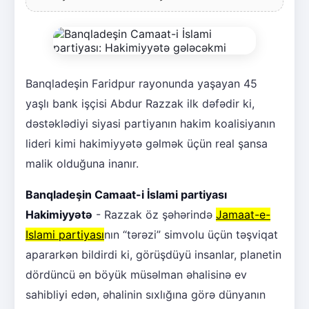
Banqladeşin Faridpur rayonunda yaşayan 45
yaşlı bank işçisi Abdur Razzak ilk dəfədir ki,
dəstəklədiyi siyasi partiyanın hakim koalisiyanın
lideri kimi hakimiyyətə gəlmək üçün real şansa
malik olduğuna inanır.
Banqladeşin Camaat-i İslami partiyası
Hakimiyyətə
- Razzak öz şəhərində
Jamaat-e-
Islami partiyası
nın “tərəzi” simvolu üçün təşviqat
apararkən bildirdi ki, görüşdüyü insanlar, planetin
dördüncü ən böyük müsəlman əhalisinə ev
sahibliyi edən, əhalinin sıxlığına görə dünyanın