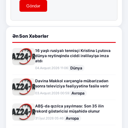
Göndər
Ən Son Xəbərlər
16 yaşlı rusiyalı tennisçi Kristina Lyutova
dünya reytinqində ciddi irəliləyişə imza
atdı
Dünya
04.Avqust.2026 11:06
Davina Makkol xərçənglə mübarizədən
sonra televiziya fəaliyyətinə fasilə verir
Avropa
03.Avqust.2026 00:59
ABŞ-da qızılca yayılması: Son 35 ilin
rekord göstəricisi müşahidə olunur
Avropa
31.İyul.2026 05:46