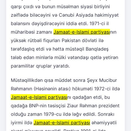
qarşı çıxdı və bunun müsəlman siyasi birliyini
zəiflədə biləcəyini və Cənubi Asiyada hakimiyyət
balansını dəyişdirəcəyini iddia etdi. 1971-ci il
müharibəsi zamanı
Jamaat-e-Islami partiyası
nın
yüksək rütbəli fiqurları Pakistan dövləti ilə
tərəfdaşlıq etdi və hətta müstəqil Banqladeş
tələb edən minlərlə mülki vətəndaşı qətlə yetirən
paramilitar qruplar yaratdı.
Müstəqillikdən qısa müddət sonra Şeyx Mucibur
Rəhmanın (Həsinənin atası) hökuməti 1972-ci ildə
Jamaat-e-Islami partiyası
nı qadağan etdi, bu
qadağa BNP-nin təsisçisi Ziaur Rəhman prezident
olduğu zaman 1979-cu ildə ləğv edildi. Sonrakı
iyirmi ildə
Jamaat-e-Islami partiyası
əhəmiyyətli
siyasi qüvvəyə çevrildi. Partiya 1991-ci ildə