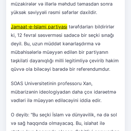
müzakirələr və illərlə məhdud təmasdan sonra
yüksək səviyyəli rəsmi səfərlər daxildir.
Jamaat-e-Islami partiyası
tərəfdarları bildirirlər
ki, 12 fevral səsverməsi sadəcə bir seçki sınağı
deyil. Bu, uzun müddət kənarlaşdırma və
mübahisələrlə müəyyən edilən bir partiyanın
təşkilati dayanıqlığı milli legitimliyə çevirib hakim
qüvvə ola biləcəyi barədə bir referendumdur.
SOAS Universitetinin professoru Xan,
mübarizənin ideologiyadan daha çox idarəetmə
vədləri ilə müəyyən ediləcəyini iddia edir.
O deyib: "Bu seçki İslam və dünyəvilik, nə də sol
və sağ haqqında olmayacaq. Bu, islahat ilə