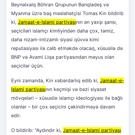
Beynəlxalq Böhran Qrupunun Banqladeş və
Myanma üzrə baş məsləhətçisi Tomas Kin bildirib
ki,
Jamaat-e-Islami partiyası
nın ən yaxşı şansı,
seçiciləri islamçı kimliyindən daha çox, təmiz,
daha nizam-intizamlı siyasi qüvvə kimi
reputasiyası ilə cəlb etməkdə olacaq, xüsusilə də
BNP və Avami Liqa partiyasından məyus olan
seçicilər üçün.
Eyni zamanda, Kin xəbərdarlıq edib ki,
Jamaat-e-
Islami partiyası
nın keçmişi və bəzi siyasət
mövqeləri – xüsusilə islamçı ideologiyası ilə bağlı
olanlar – bir çox seçicini çəkindirməyə davam
edir.
O bildirib: "Aydındır ki,
Jamaat-e-Islami partiyası