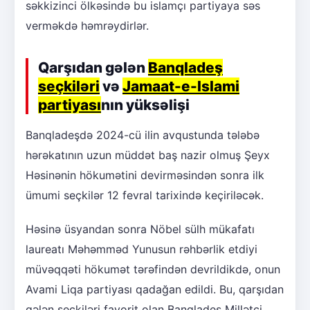
səkkizinci ölkəsində bu islamçı partiyaya səs
verməkdə həmrəydirlər.
Qarşıdan gələn
Banqladeş
seçkiləri
və
Jamaat-e-Islami
partiyası
nın yüksəlişi
Banqladeşdə 2024-cü ilin avqustunda tələbə
hərəkatının uzun müddət baş nazir olmuş Şeyx
Həsinənin hökumətini devirməsindən sonra ilk
ümumi seçkilər 12 fevral tarixində keçiriləcək.
Həsinə üsyandan sonra Nöbel sülh mükafatı
laureatı Məhəmməd Yunusun rəhbərlik etdiyi
müvəqqəti hökumət tərəfindən devrildikdə, onun
Avami Liqa partiyası qadağan edildi. Bu, qarşıdan
gələn seçkiləri favorit olan Banqladeş Millətçi