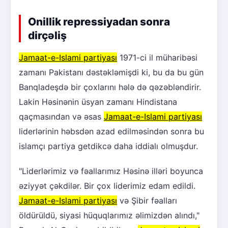
Onillik repressiyadan sonra
dirçəliş
Jamaat-e-Islami partiyası
1971-ci il müharibəsi
zamanı Pakistanı dəstəkləmişdi ki, bu da bu gün
Banqladeşdə bir çoxlarını hələ də qəzəbləndirir.
Lakin Həsinənin üsyan zamanı Hindistana
qaçmasından və əsas
Jamaat-e-Islami partiyası
liderlərinin həbsdən azad edilməsindən sonra bu
islamçı partiya getdikcə daha iddialı olmuşdur.
"Liderlərimiz və fəallarımız Həsinə illəri boyunca
əziyyət çəkdilər. Bir çox liderimiz edam edildi.
Jamaat-e-Islami partiyası
və Şibir fəalları
öldürüldü, siyasi hüquqlarımız əlimizdən alındı,"