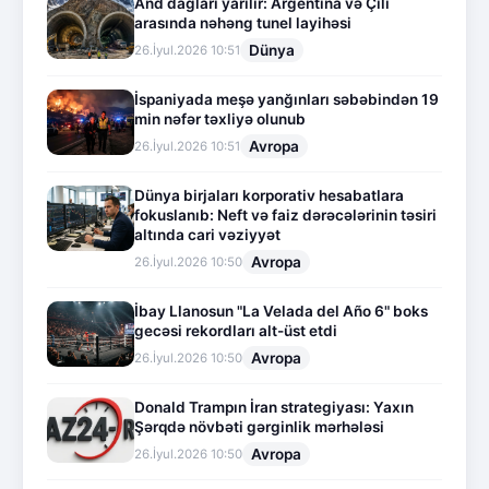
And dağları yarılır: Argentina və Çili
arasında nəhəng tunel layihəsi
Dünya
26.İyul.2026 10:51
İspaniyada meşə yanğınları səbəbindən 19
min nəfər təxliyə olunub
Avropa
26.İyul.2026 10:51
Dünya birjaları korporativ hesabatlara
fokuslanıb: Neft və faiz dərəcələrinin təsiri
altında cari vəziyyət
Avropa
26.İyul.2026 10:50
İbay Llanosun "La Velada del Año 6" boks
gecəsi rekordları alt-üst etdi
Avropa
26.İyul.2026 10:50
Donald Trampın İran strategiyası: Yaxın
Şərqdə növbəti gərginlik mərhələsi
Avropa
26.İyul.2026 10:50