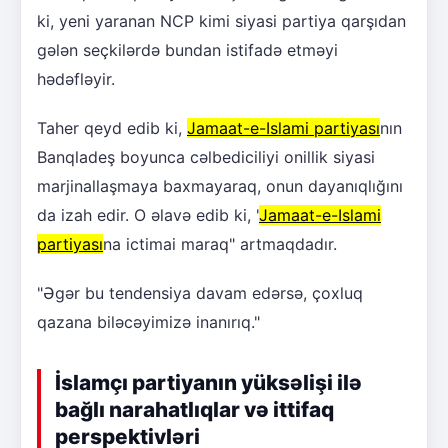
ki, yeni yaranan NCP kimi siyasi partiya qarşıdan
gələn seçkilərdə bundan istifadə etməyi
hədəfləyir.
Taher qeyd edib ki,
Jamaat-e-Islami partiyası
nın
Banqladeş boyunca cəlbediciliyi onillik siyasi
marjinallaşmaya baxmayaraq, onun dayanıqlığını
da izah edir. O əlavə edib ki, "
Jamaat-e-Islami
partiyası
na ictimai maraq" artmaqdadır.
"Əgər bu tendensiya davam edərsə, çoxluq
qazana biləcəyimizə inanırıq."
İslamçı partiyanın yüksəlişi ilə
bağlı narahatlıqlar və ittifaq
perspektivləri