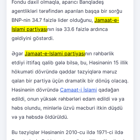
Fondu daxil olmaqla, aparıcı Banqladeş
agentlikləri tərəfindən aparılan başqa bir sorğu
BNP-nin 34.7 faizlə lider olduğunu,
Jamaat-e-
Islami partiyası
nın isə 33.6 faizlə ardınca
gəldiyini göstərdi.
Əgər
Jamaat-e-Islami partiyası
nın rəhbərlik
etdiyi ittifaq qalib gələ bilsə, bu, Həsinənin 15 illik
hökuməti dövründə qəddar təzyiqlərə məruz
qalan bir partiya üçün dramatik bir dönüş olacaq.
Həsinənin dövründə
Camaat-i İslami
qadağan
edildi, onun yüksək rəhbərləri edam edildi və ya
həbs olundu, minlərlə üzvü məcburi itkin düşdü
və ya həbsdə öldürüldü.
Bu təzyiqlər Həsinənin 2010-cu ildə 1971-ci ildə