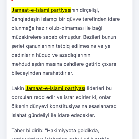
Jamaat-e-Islami partiyası
nın dirçəlişi,
Banqladeşin islamçı bir qüvvə tərəfindən idarə
olunmağa hazır olub-olmaması ilə bağlı
müzakirələrə səbəb olmuşdur. Bəziləri bunun
şəriət qanunlarının tətbiq edilməsinə və ya
qadınların hüquq və azadlıqlarının
məhdudlaşdırılmasına cəhdlərə gətirib çıxara
biləcəyindən narahatdırlar.
Lakin
Jamaat-e-Islami partiyası
liderləri bu
qorxuları rədd edir və israr edirlər ki, onlar
ölkənin dünyəvi konstitusiyasına əsaslanaraq
islahat gündəliyi ilə idarə edəcəklər.
Taher bildirib: "Hakimiyyətə gəldikdə,