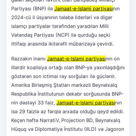
Partiyası (BNP) ilə
Jamaat-e-Islami partiyası
nın
2024-cü il üsyanının tələbə liderləri və digər
islamçı partiyalar tərəfindən yaradılan Milli
Vətəndaş Partiyası (NCP) ilə qurduğu seçki
ittifaqı arasında ikitərəfli mübarizəyə çevirdi.
Razzakın inamı
Jamaat-e-Islami partiyası
nın on
illərdir koalisiya ortağı olan BNP-yə yaxınlaşdığını
göstərən son ictimai rəy sorğuları ilə güclənir.
Amerika Birləşmiş Ştatları mərkəzli Beynəlxalq
Respublika İnstitutunun dekabr sorğusunda BNP-
nin dəstəyi 33 faiz,
Jamaat-e-Islami partiyası
nın
isə 29 faizlə az fərqlə arxada olduğu qeyd edildi.
Keçən həftə NarratiV, Projection BD, Beynəlxalq
Hüquq və Diplomatiya İnstitutu (IILD) və Jagoron