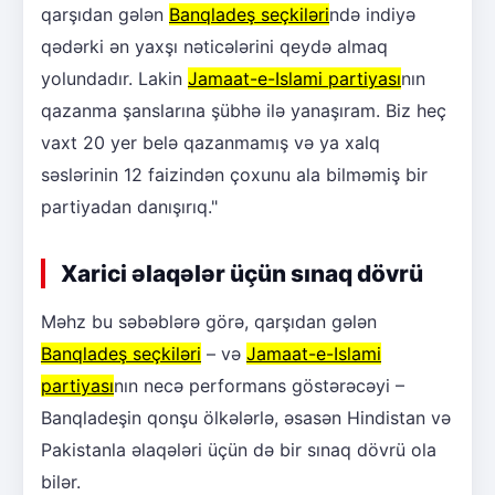
qarşıdan gələn
Banqladeş seçkiləri
ndə indiyə
qədərki ən yaxşı nəticələrini qeydə almaq
yolundadır. Lakin
Jamaat-e-Islami partiyası
nın
qazanma şanslarına şübhə ilə yanaşıram. Biz heç
vaxt 20 yer belə qazanmamış və ya xalq
səslərinin 12 faizindən çoxunu ala bilməmiş bir
partiyadan danışırıq."
Xarici əlaqələr üçün sınaq dövrü
Məhz bu səbəblərə görə, qarşıdan gələn
Banqladeş seçkiləri
– və
Jamaat-e-Islami
partiyası
nın necə performans göstərəcəyi –
Banqladeşin qonşu ölkələrlə, əsasən Hindistan və
Pakistanla əlaqələri üçün də bir sınaq dövrü ola
bilər.