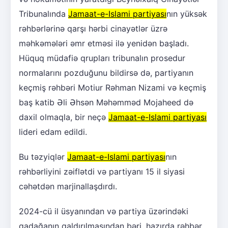
Tribunalında
Jamaat-e-Islami partiyası
nın yüksək
rəhbərlərinə qarşı hərbi cinayətlər üzrə
məhkəmələri əmr etməsi ilə yenidən başladı.
Hüquq müdafiə qrupları tribunalın prosedur
normalarını pozduğunu bildirsə də, partiyanın
keçmiş rəhbəri Motiur Rəhman Nizami və keçmiş
baş katib Əli Əhsən Məhəmməd Mojaheed də
daxil olmaqla, bir neçə
Jamaat-e-Islami partiyası
lideri edam edildi.
Bu təzyiqlər
Jamaat-e-Islami partiyası
nın
rəhbərliyini zəiflətdi və partiyanı 15 il siyasi
cəhətdən marjinallaşdırdı.
2024-cü il üsyanından və partiya üzərindəki
qadağanın qaldırılmasından bəri, hazırda rəhbər