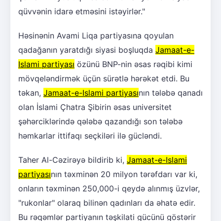
qüvvənin idarə etməsini istəyirlər."
Həsinənin Avami Liqa partiyasına qoyulan
qadağanın yaratdığı siyasi boşluqda
Jamaat-e-
Islami partiyası
özünü BNP-nin əsas rəqibi kimi
mövqeləndirmək üçün sürətlə hərəkət etdi. Bu
təkan,
Jamaat-e-Islami partiyası
nın tələbə qanadı
olan İslami Çhatra Şibirin əsas universitet
şəhərciklərində qələbə qazandığı son tələbə
həmkarlar ittifaqı seçkiləri ilə gücləndi.
Taher Al-Cəzirəyə bildirib ki,
Jamaat-e-Islami
partiyası
nın təxminən 20 milyon tərəfdarı var ki,
onların təxminən 250,000-i qeydə alınmış üzvlər,
"rukonlar" olaraq bilinən qadınları da əhatə edir.
Bu rəqəmlər partiyanın təşkilati gücünü göstərir