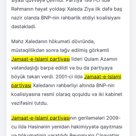
Rəhmanın həyat yoldaşı Xaleda Ziya ilk dəfə baş
nazir olanda BNP-nin rəhbərlik etdiyi koalisiyanı
dəstəklədi.
Məhz Xaledanın hökuməti dövründə,
müstəqillikdən sonra ləğv edilmiş görkəmli
Jamaat-e-Islami partiyası
lideri Qulam Azamın
vətəndaşlığı bərpa edildi və bu da partiyaya
böyük təkan verdi. 2001-ci ildə
Jamaat-e-Islami
partiyası
Xaledanın rəhbərliyi altında BNP-nin
koalisiyasına rəsmi olaraq qoşuldu və iki kabinet
vəzifəsini tutdu.
Jamaat-e-Islami partiyası
nın geriləmələri 2009-
cu ildə Həsinənin yenidən hakimiyyətə qayıtması
və hökumətinin yaratdığı Beynəlxalq Cinayətlər