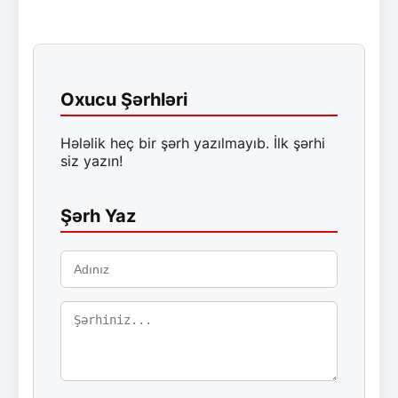
Oxucu Şərhləri
Hələlik heç bir şərh yazılmayıb. İlk şərhi
siz yazın!
Şərh Yaz