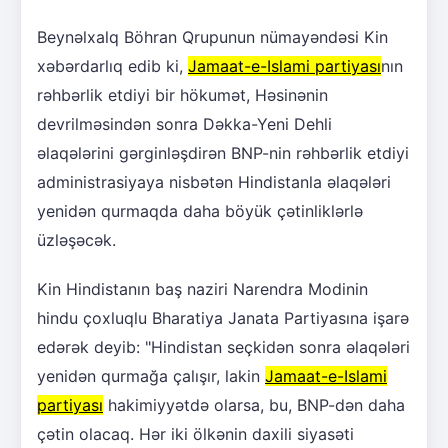
Beynəlxalq Böhran Qrupunun nümayəndəsi Kin
xəbərdarlıq edib ki,
Jamaat-e-Islami partiyası
nın
rəhbərlik etdiyi bir hökumət, Həsinənin
devrilməsindən sonra Dəkka-Yeni Dehli
əlaqələrini gərginləşdirən BNP-nin rəhbərlik etdiyi
administrasiyaya nisbətən Hindistanla əlaqələri
yenidən qurmaqda daha böyük çətinliklərlə
üzləşəcək.
Kin Hindistanın baş naziri Narendra Modinin
hindu çoxluqlu Bharatiya Janata Partiyasına işarə
edərək deyib: "Hindistan seçkidən sonra əlaqələri
yenidən qurmağa çalışır, lakin
Jamaat-e-Islami
partiyası
hakimiyyətdə olarsa, bu, BNP-dən daha
çətin olacaq. Hər iki ölkənin daxili siyasəti