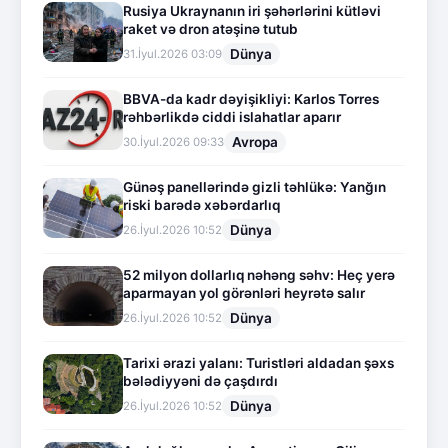
Rusiya Ukraynanın iri şəhərlərini kütləvi
raket və dron atəşinə tutub
Dünya
31.İyul.2026 03:09
BBVA-da kadr dəyişikliyi: Karlos Torres
rəhbərlikdə ciddi islahatlar aparır
Avropa
30.İyul.2026 09:33
Günəş panellərində gizli təhlükə: Yanğın
riski barədə xəbərdarlıq
Dünya
26.İyul.2026 10:52
52 milyon dollarlıq nəhəng səhv: Heç yerə
aparmayan yol görənləri heyrətə salır
Dünya
26.İyul.2026 10:52
Tarixi ərazi yalanı: Turistləri aldadan şəxs
bələdiyyəni də çaşdırdı
Dünya
26.İyul.2026 10:52