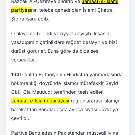
Razzak Al-Cəzirəyə bildirib və
Jamaat-e-Islami
partiyası
nın tələbə qanadı olan İslami Çhatra
Şibirə işarə edib.
O əlavə edib: "İndi vəziyyət dəyişib. İnsanlar
yaşadığımız çətinliklərə rəğbət bəsləyir və bizi
dürüst görürlər. Buna görə də bizə səs
verəcəklər."
1941-ci ildə Britaniyanın Hindistan yarımadasında
hökmranlığı dövründə islamçı mütəfəkkir Seyid
Əbül Əla Maududi tərəfindən təsis edilən
Jamaat-e-Islami partiyası
regionlararası islamçı
hərəkatdan Banqladeşdə ayrıca siyasi qüvvəyə
çevrildi.
Partiya Banqladeşin Pakistandan müstəqilliyinə