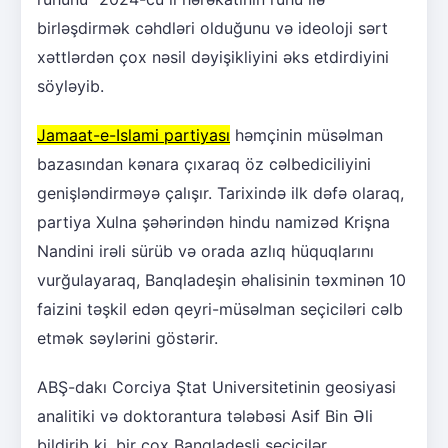
birləşdirmək cəhdləri olduğunu və ideoloji sərt
xəttlərdən çox nəsil dəyişikliyini əks etdirdiyini
söyləyib.
Jamaat-e-Islami partiyası
həmçinin müsəlman
bazasından kənara çıxaraq öz cəlbediciliyini
genişləndirməyə çalışır. Tarixində ilk dəfə olaraq,
partiya Xulna şəhərindən hindu namizəd Krişna
Nandini irəli sürüb və orada azlıq hüquqlarını
vurğulayaraq, Banqladeşin əhalisinin təxminən 10
faizini təşkil edən qeyri-müsəlman seçiciləri cəlb
etmək səylərini göstərir.
ABŞ-dakı Corciya Ştat Universitetinin geosiyasi
analitiki və doktorantura tələbəsi Asif Bin Əli
bildirib ki, bir çox Banqladeşli seçicilər