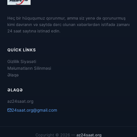
Heç bir hüququmuz qorunmur, amma siz yenə də qorunurmuş
kimi davranın və saytda dərc olunan xəbərlərdən istifadə zamanı
24 saat saytına istinad edin.
QUICK LINKS
Gizlilik Siyasəti
Məlumatların Silinməsi
Əlaqə
ƏLAQƏ
az24saat.org
24saat.org@gmail.com
Copyright © 2026 —
az24saat.org