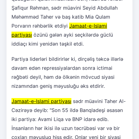
Şafiqur Rəhman, sədr müavini Seyid Abdullah
Məhəmməd Taher və baş katib Mia Qulam
Porvarın rəhbərlik etdiyi
Jamaat-e-Islami
partiyası
özünü gələn ayki seçkilərdə güclü
iddiaçı kimi yenidən təşkil etdi.
Partiya liderləri bildirirlər ki, dirçəliş təkcə illərlə
davam edən repressiyalardan sonra ictimai
rəğbəti deyil, həm də ölkənin mövcud siyasi
nizamından geniş məyusluğu əks etdirir.
Jamaat-e-Islami partiyası
sədr müavini Taher Al-
Cəzirəyə deyib: "Son 55 ildə Banqladeşi əsasən
iki partiya: Avami Liqa və BNP idarə edib.
İnsanların hər ikisi ilə uzun təcrübəsi var və bir
çoxları məyusluq hiss edir. Onlar yeni bir siyasi