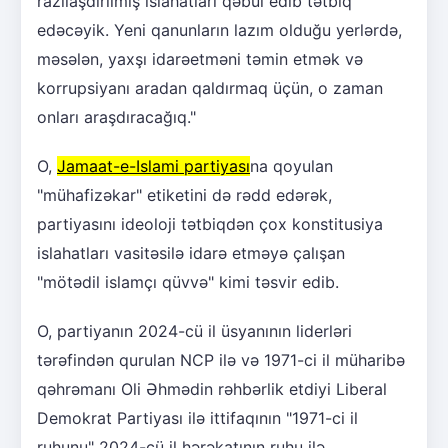
razılaşdırılmış islahatları qəbul edib tətbiq
edəcəyik. Yeni qanunların lazım olduğu yerlərdə,
məsələn, yaxşı idarəetməni təmin etmək və
korrupsiyanı aradan qaldırmaq üçün, o zaman
onları araşdıracağıq."
O,
Jamaat-e-Islami partiyası
na qoyulan
"mühafizəkar" etiketini də rədd edərək,
partiyasını ideoloji tətbiqdən çox konstitusiya
islahatları vasitəsilə idarə etməyə çalışan
"mötədil islamçı qüvvə" kimi təsvir edib.
O, partiyanın 2024-cü il üsyanının liderləri
tərəfindən qurulan NCP ilə və 1971-ci il müharibə
qəhrəmanı Oli Əhmədin rəhbərlik etdiyi Liberal
Demokrat Partiyası ilə ittifaqının "1971-ci il
ruhunu" 2024-cü il hərəkatının ruhu ilə