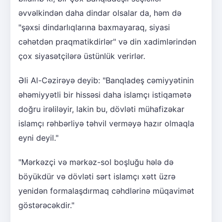
əvvəlkindən daha dindar olsalar da, həm də
"şəxsi dindarlıqlarına baxmayaraq, siyasi
cəhətdən praqmatikdirlər" və din xadimlərindən
çox siyasətçilərə üstünlük verirlər.
Əli Al-Cəzirəyə deyib: "Banqladeş cəmiyyətinin
əhəmiyyətli bir hissəsi daha islamçı istiqamətə
doğru irəliləyir, lakin bu, dövləti mühafizəkar
islamçı rəhbərliyə təhvil verməyə hazır olmaqla
eyni deyil."
"Mərkəzçi və mərkəz-sol boşluğu hələ də
böyükdür və dövləti sərt islamçı xətt üzrə
yenidən formalaşdırmaq cəhdlərinə müqavimət
göstərəcəkdir."