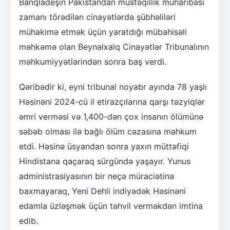
Banqladeşin Pakistandan müstəqillik müharibəsi
zamanı törədilən cinayətlərdə şübhəliləri
mühakimə etmək üçün yaratdığı mübahisəli
məhkəmə olan Beynəlxalq Cinayətlər Tribunalının
məhkumiyyətlərindən sonra baş verdi.
Qəribədir ki, eyni tribunal noyabr ayında 78 yaşlı
Həsinəni 2024-cü il etirazçılarına qarşı təzyiqlər
əmri verməsi və 1,400-dən çox insanın ölümünə
səbəb olması ilə bağlı ölüm cəzasına məhkum
etdi. Həsinə üsyandan sonra yaxın müttəfiqi
Hindistana qaçaraq sürgündə yaşayır. Yunus
administrasiyasının bir neçə müraciətinə
baxmayaraq, Yeni Dehli indiyədək Həsinəni
edamla üzləşmək üçün təhvil verməkdən imtina
edib.