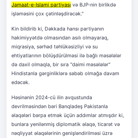
Jamaat-e-Islami partiyası
və BJP-nin birlikdə
işləməsini çox çətinləşdirəcək."
Kin bildirib ki, Dəkkada hansı partiyanın
hakimiyyətdə olmasından asılı olmayaraq,
miqrasiya, sərhəd təhlükəsizliyi və su
ehtiyatlarının bölüşdürülməsi ilə bağlı məsələlər
də daxil olmaqla, bir sıra "daimi məsələlər"
Hindistanla gərginliklərə səbəb olmağa davam
edəcək.
Həsinənin 2024-cü ilin avqustunda
devrilməsindən bəri Banqladeş Pakistanla
əlaqələri bərpa etmək üçün addımlar atmışdır ki,
bunlara yenilənmiş diplomatik əlaqə, ticarət və
nəqliyyat əlaqələrinin genişləndirilməsi üzrə