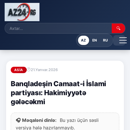
🔍
AZ
EN
RU
21.Yanvar.2026
ASIA
Banqladeşin Camaat-i İslami
partiyası: Hakimiyyətə
gələcəkmi
🎧 Məqaləni dinlə:
Bu yazı üçün səsli
versiya hələ hazırlanmayıb.