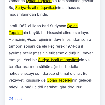
zamanda
Qolan Təpələri
nin tam sahibinə çevrilir.
Bu,
Suriya-İsrail müqaviləsi
nin ən həssas
məqamlarından biridir.
İsrail 1967-ci ildən bəri Suriyanın
Qolan
Təpələri
nin böyük bir hissəsini əlində saxlayır.
Həmçinin, Əsəd rejiminin devrilməsindən sonra
tampon zonanı da ələ keçirərək 1974-cü il
ayrılma razılaşmasının etibarsız olduğunu bəyan
etmişdi. Yeni bir
Suriya-İsrail müqaviləsi
nin və
tərəflər arasında sülhün ağır bir bədəllə
nəticələnəcəyi son dərəcə ehtimal olunur. Bu
vəziyyət, xüsusilə də
Qolan Təpələri
nin gələcək
taleyi ilə bağlı ciddi narahatlıqlar doğurur.
24 saat