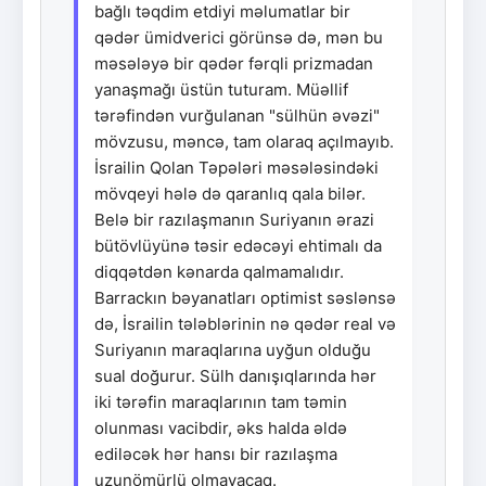
bağlı təqdim etdiyi məlumatlar bir
qədər ümidverici görünsə də, mən bu
məsələyə bir qədər fərqli prizmadan
yanaşmağı üstün tuturam. Müəllif
tərəfindən vurğulanan "sülhün əvəzi"
mövzusu, məncə, tam olaraq açılmayıb.
İsrailin Qolan Təpələri məsələsindəki
mövqeyi hələ də qaranlıq qala bilər.
Belə bir razılaşmanın Suriyanın ərazi
bütövlüyünə təsir edəcəyi ehtimalı da
diqqətdən kənarda qalmamalıdır.
Barrackın bəyanatları optimist səslənsə
də, İsrailin tələblərinin nə qədər real və
Suriyanın maraqlarına uyğun olduğu
sual doğurur. Sülh danışıqlarında hər
iki tərəfin maraqlarının tam təmin
olunması vacibdir, əks halda əldə
ediləcək hər hansı bir razılaşma
uzunömürlü olmayacaq.