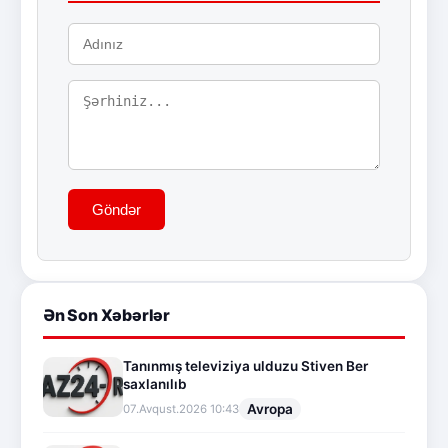
Göndər
Ən Son Xəbərlər
Tanınmış televiziya ulduzu Stiven Ber
saxlanılıb
Avropa
07.Avqust.2026 10:43