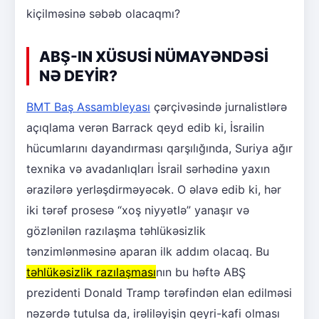
kiçilməsinə səbəb olacaqmı?
ABŞ-IN XÜSUSİ NÜMAYƏNDƏSİ
NƏ DEYİR?
BMT Baş Assambleyası
çərçivəsində jurnalistlərə
açıqlama verən Barrack qeyd edib ki, İsrailin
hücumlarını dayandırması qarşılığında, Suriya ağır
texnika və avadanlıqları İsrail sərhədinə yaxın
ərazilərə yerləşdirməyəcək. O əlavə edib ki, hər
iki tərəf prosesə “xoş niyyətlə” yanaşır və
gözlənilən razılaşma təhlükəsizlik
tənzimlənməsinə aparan ilk addım olacaq. Bu
təhlükəsizlik razılaşması
nın bu həftə ABŞ
prezidenti Donald Tramp tərəfindən elan edilməsi
nəzərdə tutulsa da, irəliləyişin qeyri-kafi olması