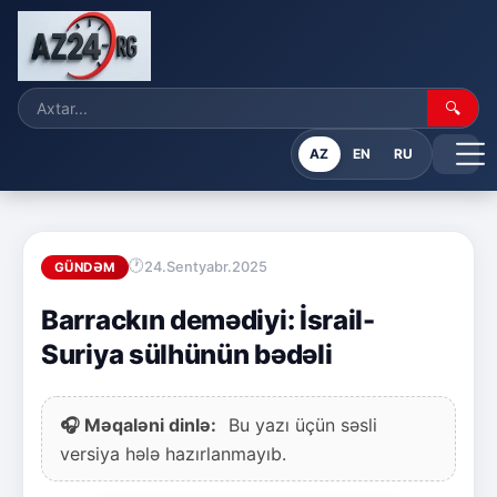
🔍
AZ
EN
RU
24.Sentyabr.2025
GÜNDƏM
Barrackın demədiyi: İsrail-
Suriya sülhünün bədəli
🎧 Məqaləni dinlə:
Bu yazı üçün səsli
versiya hələ hazırlanmayıb.