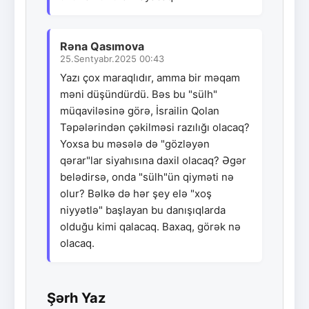
Rəna Qasımova
25.Sentyabr.2025 00:43
Yazı çox maraqlıdır, amma bir məqam
məni düşündürdü. Bəs bu "sülh"
müqaviləsinə görə, İsrailin Qolan
Təpələrindən çəkilməsi razılığı olacaq?
Yoxsa bu məsələ də "gözləyən
qərar"lar siyahısına daxil olacaq? Əgər
belədirsə, onda "sülh"ün qiyməti nə
olur? Bəlkə də hər şey elə "xoş
niyyətlə" başlayan bu danışıqlarda
olduğu kimi qalacaq. Baxaq, görək nə
olacaq.
Şərh Yaz