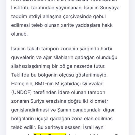
İnstitutu tərəfindən yayımlanan, İsrailin Suriyaya
təqdim etdiyi anlaşma çərçivəsində qəbul
edilməsi tələb olunan xəritə yaddaşlara həkk
olunub.
İsrailin təklifi tampon zonanın şərqində hərbi
qüvvələrin və ağır silahların qadağan olunduğu
silahsızlaşdırılmış bir bölgə nəzərdə tutur.
Təklifdə bu bölgənin ölçüsü göstərilməyib.
Həmçinin, BMT-nin Müşahidəçi Qüvvələri
(UNDOF) tərəfindən idarə olunan tampon
zonanın Suriya ərazisinə doğru iki kilometr
genişləndirilməsi və Şamın cənubundakı digər
bölgələrin uçuşa qadağan zona elan edilməsi
tələb edilir. Bu xəritəyə əsasən, İsrail eyni