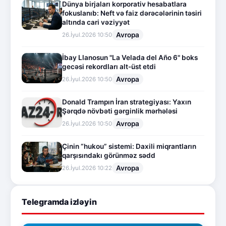
Dünya birjaları korporativ hesabatlara
fokuslanıb: Neft və faiz dərəcələrinin təsiri
altında cari vəziyyət
Avropa
26.İyul.2026 10:50
İbay Llanosun "La Velada del Año 6" boks
gecəsi rekordları alt-üst etdi
Avropa
26.İyul.2026 10:50
Donald Trampın İran strategiyası: Yaxın
Şərqdə növbəti gərginlik mərhələsi
Avropa
26.İyul.2026 10:50
Çinin “hukou” sistemi: Daxili miqrantların
qarşısındakı görünməz sədd
Avropa
26.İyul.2026 10:22
Telegramda izləyin