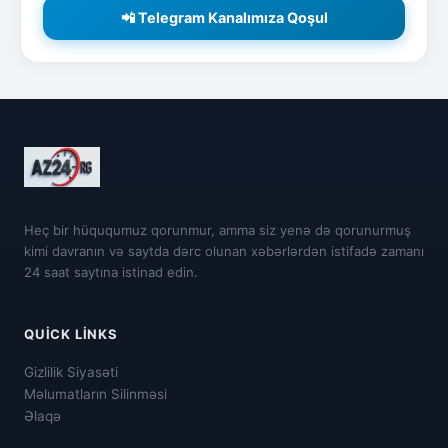
📲 Telegram Kanalımıza Qoşul
Heç bir hüququmuz qorunmur, amma siz yenə də qorunurmuş
kimi davranın və saytda dərc olunan xəbərlərdən istifadə zamanı
24 saat saytına istinad edin.
QUICK LINKS
Gizlilik Siyasəti
Məlumatların Silinməsi
Əlaqə