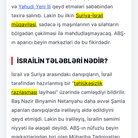
və
Yəhudi Yeni İli
qeyd etmələri səbəbindən
təxirə salınıb. Lakin bu ilkin
Suriya-İsrail
müqaviləsi
, sadəcə iş maşınlarının və silahların
bölgədən çəkilməsi ilə məhdudlaşmayacaq. ABŞ-
ın aparıcı beyin mərkəzləri də bu fikirdədir.
İSRAİLİN TƏLƏBLƏRİ NƏDİR?
İsrail və Suriya arasındakı danışıqların, İsrail
tərəfindən hazırlanmış bir “
təhlükəsizlik
razılaşması
layihəsi” üzərində cəmləşdiyi bildirilir.
Baş Nazir Binyamin Netanyahu daha əvvəl Şamla
aparılan danışıqlarda irəliləyiş əldə edildiyini
qeyd etmişdi. Lakin bu irəliləyiş, İsrailin səmimi
niyyəti ilə əlaqəli deyildi. ABŞ-ın nüfuzlu beyin
mərkəzlərindən biri olan Müharibə Tədqiqatları