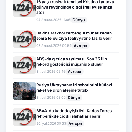
16 yaşlı rusiyalı tennisçi Kristina Lyutova
dünya reytinqində ciddi irəliləyişə imza
atdı
Dünya
04.Avqust.2026 11:06
Davina Makkol xərçənglə mübarizədən
sonra televiziya fəaliyyətinə fasilə verir
Avropa
03.Avqust.2026 00:59
ABŞ-da qızılca yayılması: Son 35 ilin
rekord göstəricisi müşahidə olunur
Avropa
31.İyul.2026 05:46
Rusiya Ukraynanın iri şəhərlərini kütləvi
raket və dron atəşinə tutub
Dünya
31.İyul.2026 03:09
BBVA-da kadr dəyişikliyi: Karlos Torres
rəhbərlikdə ciddi islahatlar aparır
Avropa
30.İyul.2026 09:33