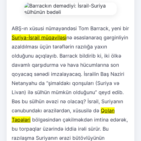
ABŞ-ın xüsusi nümayəndəsi Tom Barrack, yeni bir
Suriya-İsrail müqaviləsi
nə əsaslanaraq gərginliyin
azaldılması üçün tərəflərin razılığa yaxın
olduğunu açıqlayıb. Barrack bildirib ki, iki ölkə
davamlı qarşıdurma və hava hücumlarına son
qoyacaq sənədi imzalayacaq. İsrailin Baş Naziri
Netanyahu da “şimaldakı qonşuları (Suriya və
Livan) ilə sülhün mümkün olduğunu” qeyd edib.
Bəs bu sülhün əvəzi nə olacaq? İsrail, Suriyanın
cənubundakı ərazilərdən, xüsusilə də
Qolan
Təpələri
bölgəsindən çəkilməkdən imtina edərək,
bu torpaqlar üzərində iddia irəli sürür. Bu
razılaşma Suriyanın ərazi bütövlüyünün