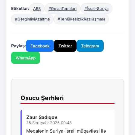
Etiketlər:
ABŞ
#GolanTəpələri
#İsrail-Suriya
#GərginliyiAzaltma
#TəhlükəsizlikRazılaşması
Paylaş:
Facebook
Twitter
Telegram
WhatsApp
Oxucu Şərhləri
Zaur Sadıqov
25.Sentyabr.2025 00:48
Məqalənin Suriya-İsrail müqaviləsi ilə