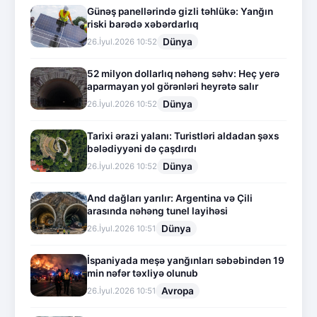
Günəş panellərində gizli təhlükə: Yanğın
riski barədə xəbərdarlıq
Dünya
26.İyul.2026 10:52
52 milyon dollarlıq nəhəng səhv: Heç yerə
aparmayan yol görənləri heyrətə salır
Dünya
26.İyul.2026 10:52
Tarixi ərazi yalanı: Turistləri aldadan şəxs
bələdiyyəni də çaşdırdı
Dünya
26.İyul.2026 10:52
And dağları yarılır: Argentina və Çili
arasında nəhəng tunel layihəsi
Dünya
26.İyul.2026 10:51
İspaniyada meşə yanğınları səbəbindən 19
min nəfər təxliyə olunub
Avropa
26.İyul.2026 10:51