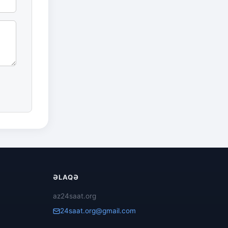
ƏLAQƏ
az24saat.org
24saat.org@gmail.com