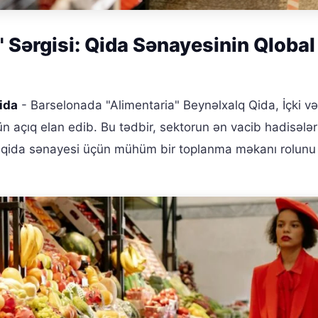
 Sərgisi: Qida Sənayesinin Qlobal
ida
- Barselonada "Alimentaria" Beynəlxalq Qida, İçki v
üçün açıq elan edib. Bu tədbir, sektorun ən vacib hadisələ
q qida sənayesi üçün mühüm bir toplanma məkanı rolunu