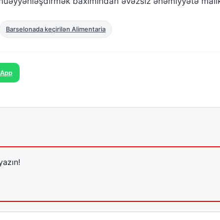
ı müəyyənləşdirmək baxımından əvəzsiz əhəmiyyətə malik
Barselonada keçirilən Alimentaria
sApp
yazın!