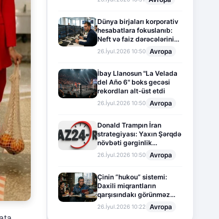
Dünya birjaları korporativ
hesabatlara fokuslanıb:
Neft və faiz dərəcələrinin
təsiri altında cari vəziyyət
Avropa
26.İyul.2026 10:50
İbay Llanosun "La Velada
del Año 6" boks gecəsi
rekordları alt-üst etdi
Avropa
26.İyul.2026 10:50
Donald Trampın İran
strategiyası: Yaxın Şərqdə
növbəti gərginlik
mərhələsi
Avropa
26.İyul.2026 10:50
Çinin “hukou” sistemi:
Daxili miqrantların
qarşısındakı görünməz
sədd
Avropa
26.İyul.2026 10:22
yata