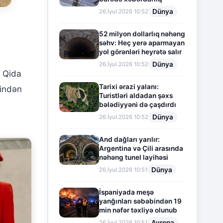
Dünya
26.İyul.2026 10:52
52 milyon dollarlıq nəhəng
səhv: Heç yerə aparmayan
yol görənləri heyrətə salır
Dünya
26.İyul.2026 10:52
ə Qida
Tarixi ərazi yalanı:
rindən
Turistləri aldadan şəxs
bələdiyyəni də çaşdırdı
Dünya
26.İyul.2026 10:52
And dağları yarılır:
Argentina və Çili arasında
nəhəng tunel layihəsi
Dünya
26.İyul.2026 10:51
İspaniyada meşə
yanğınları səbəbindən 19
min nəfər təxliyə olunub
Avropa
26.İyul.2026 10:51