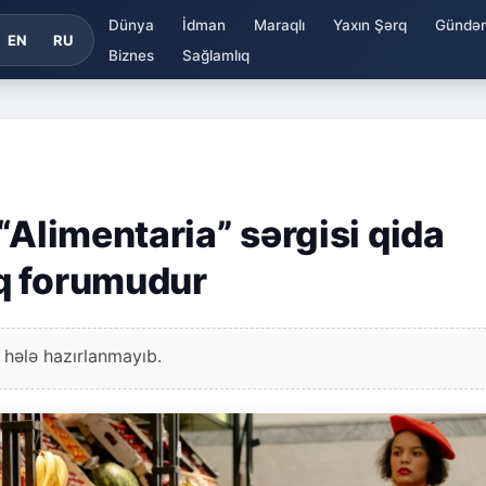
Dünya
İdman
Maraqlı
Yaxın Şərq
Gündə
EN
RU
Biznes
Sağlamlıq
“Alimentaria” sərgisi qida
q forumudur
 hələ hazırlanmayıb.