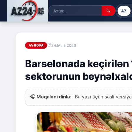
🔍
AZ
24.Mart.2026
AVROPA
Barselonada keçirilən 
sektorunun beynəlxal
🎧 Məqaləni dinlə:
Bu yazı üçün səsli versiya