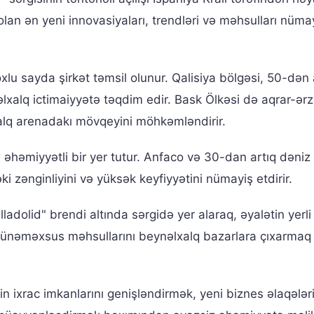
olan ən yeni innovasiyaları, trendləri və məhsulları nüma
xlu sayda şirkət təmsil olunur. Qalisiya bölgəsi, 50-dən 
ynəlxalq ictimaiyyətə təqdim edir. Bask Ölkəsi də aqrar-ər
alq arenadakı mövqeyini möhkəmləndirir.
əhəmiyyətli bir yer tutur. Anfaco və 30-dan artıq dəniz
i zənginliyini və yüksək keyfiyyətini nümayiş etdirir.
adolid" brendi altında sərgidə yer alaraq, əyalətin yerli
 özünəməxsus məhsullarını beynəlxalq bazarlara çıxarmaq
in ixrac imkanlarını genişləndirmək, yeni biznes əlaqələr