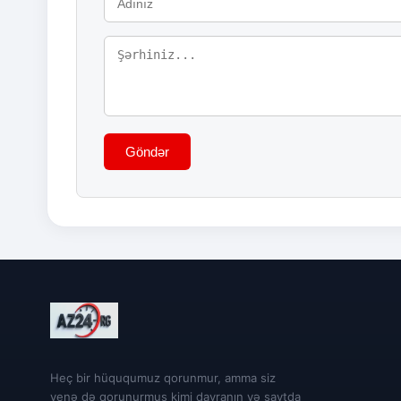
Göndər
Heç bir hüququmuz qorunmur, amma siz
yenə də qorunurmuş kimi davranın və saytda