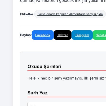
qurmaq və sektorun gələcək inkişaf yolların
Etiketlər:
Barselonada keçirilən Alimentaria sərgisi qida
Paylaş:
Facebook
Twitter
Telegram
What
Oxucu Şərhləri
Hələlik heç bir şərh yazılmayıb. İlk şərhi siz 
Şərh Yaz