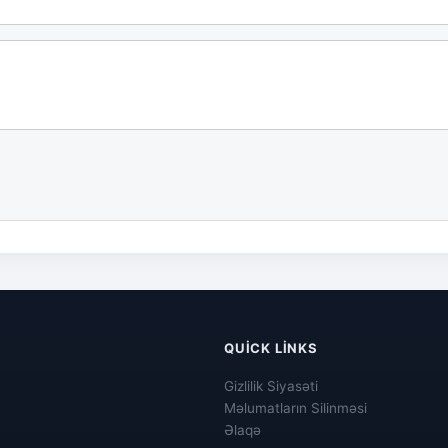
QUICK LINKS
Gizlilik Siyasəti
Məlumatların Silinməsi
Əlaqə