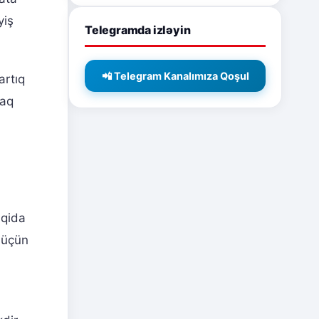
yiş
Telegramda izləyin
📲 Telegram Kanalımıza Qoşul
artıq
zaq
 qida
 üçün
i