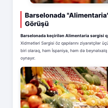
Barselonada "Alimentaria"
Görüşü
Barselonada keçirilən Alimentaria sərgisi q
Xidmətləri Sərgisi öz qapılarını ziyarətçilər 
biri olaraq, həm İspaniya, həm də beynəlxal
oynayır.