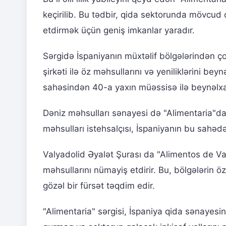
keçirilib. Bu tədbir, qida sektorunda mövcud 
etdirmək üçün geniş imkanlar yaradır.
Sərgidə İspaniyanın müxtəlif bölgələrindən ço
şirkəti ilə öz məhsullarını və yeniliklərini be
sahəsindən 40-a yaxın müəssisə ilə beynəlx
Dəniz məhsulları sənayesi də "Alimentaria"da 
məhsulları istehsalçısı, İspaniyanın bu sahədək
Valyadolid Əyalət Şurası da "Alimentos de Vall
məhsullarını nümayiş etdirir. Bu, bölgələrin
gözəl bir fürsət təqdim edir.
"Alimentaria" sərgisi, İspaniya qida sənayesin