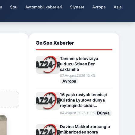
m
Şou
Avtomobil xəbərləri
Siyasət
Avropa
Asia
Ən Son Xəbərlər
Tanınmış televiziya
ulduzu Stiven Ber
saxlanılıb
07.Avqust.2026 10:43
Avropa
16 yaşlı rusiyalı tennisçi
Kristina Lyutova dünya
reytinqində ciddi
irəliləyişə imza atdı
Dünya
04.Avqust.2026 11:06
Davina Makkol xərçənglə
mübarizədən sonra