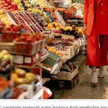
a" sərgisinin təntənəli açılışı İspaniya Kralı tərəfindən hə