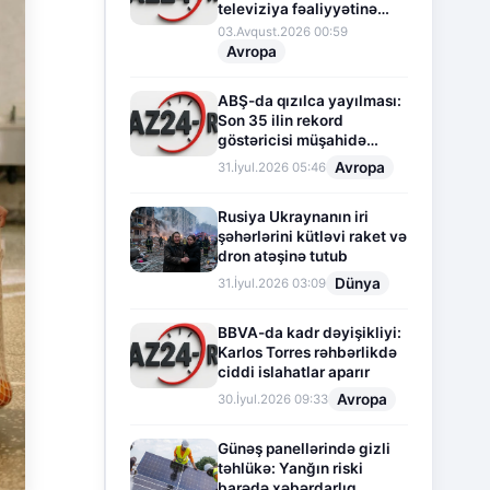
televiziya fəaliyyətinə
fasilə verir
03.Avqust.2026 00:59
Avropa
ABŞ-da qızılca yayılması:
Son 35 ilin rekord
göstəricisi müşahidə
olunur
Avropa
31.İyul.2026 05:46
Rusiya Ukraynanın iri
şəhərlərini kütləvi raket və
dron atəşinə tutub
Dünya
31.İyul.2026 03:09
BBVA-da kadr dəyişikliyi:
Karlos Torres rəhbərlikdə
ciddi islahatlar aparır
Avropa
30.İyul.2026 09:33
Günəş panellərində gizli
təhlükə: Yanğın riski
barədə xəbərdarlıq