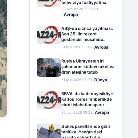
televiziya fəaliyyətinə
fasilə verir
03.Avqust.2026 00:59
Avropa
ABŞ-da qızılca yayılması:
Son 35 ilin rekord
göstəricisi müşahidə
olunur
Avropa
31.İyul.2026 05:46
Rusiya Ukraynanın iri
şəhərlərini kütləvi raket və
dron atəşinə tutub
Dünya
31.İyul.2026 03:09
BBVA-da kadr dəyişikliyi:
Karlos Torres rəhbərlikdə
ciddi islahatlar aparır
Avropa
30.İyul.2026 09:33
Günəş panellərində gizli
təhlükə: Yanğın riski
barədə xəbərdarlıq