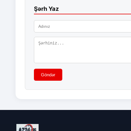
Şərh Yaz
Göndər