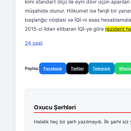
kimi standart ölçü ilə eyni dövr üçün aparı
müşahidə olunur. Hökumət isə fərqli bir yanaşm
başlanğıc nöqtəsi və İQİ-ni əsas hesablamalar
2015-ci ildən etibarən İQİ-yə görə
rezident h
24 saat
Paylaş:
Facebook
Twitter
Telegram
What
Oxucu Şərhləri
Hələlik heç bir şərh yazılmayıb. İlk şərhi siz 