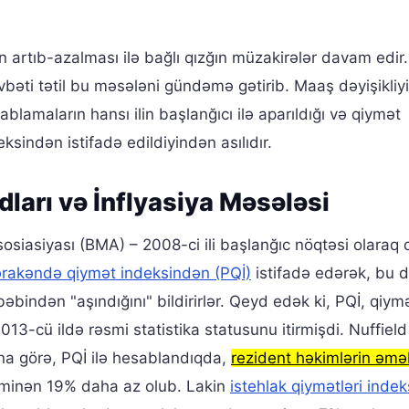
n artıb-azalması ilə bağlı qızğın müzakirələr davam edir.
vbəti tətil bu məsələni gündəmə gətirib. Maaş dəyişikliy
blamaların hansı ilin başlanğıcı ilə aparıldığı və qiymət
ksindən istifadə edildiyindən asılıdır.
ları və İnflyasiya Məsələsi
sosiasiyası (BMA) – 2008-ci ili başlanğıc nöqtəsi olaraq 
rakəndə qiymət indeksindən (PQİ)
istifadə edərək, bu 
əbindən "aşındığını" bildirirlər. Qeyd edək ki, PQİ, qiym
013-cü ildə rəsmi statistika statusunu itirmişdi. Nuffield
ına görə, PQİ ilə hesablandıqda,
rezident həkimlərin əmə
əxminən 19% daha az olub. Lakin
istehlak qiymətləri indeks