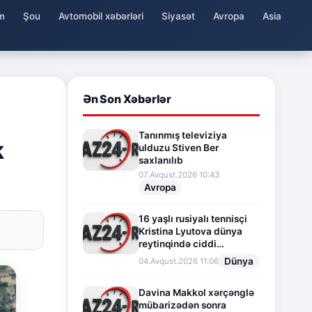
m
Şou
Avtomobil xəbərləri
Siyasət
Avropa
Asia
Ən Son Xəbərlər
Tanınmış televiziya
k
ulduzu Stiven Ber
saxlanılıb
07.Avqust.2026 10:43
Avropa
16 yaşlı rusiyalı tennisçi
Kristina Lyutova dünya
reytinqində ciddi
irəliləyişə imza atdı
Dünya
04.Avqust.2026 11:06
Davina Makkol xərçənglə
mübarizədən sonra