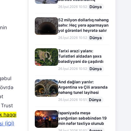
Dünya
26.İyul.2026 10:52
52 milyon dollarlıq nəhəng
səhv: Heç yerə aparmayan
inin
yol görənləri heyrətə salır
Dünya
26.İyul.2026 10:52
Tarixi ərazi yalanı:
Turistləri aldadan şəxs
bələdiyyəni də çaşdırdı
Dünya
26.İyul.2026 10:52
qəbul
And dağları yarılır:
dövrdə
Argentina və Çili arasında
nəhəng tunel layihəsi
ət
Dünya
26.İyul.2026 10:51
 Trust
İspaniyada meşə
k haqqı
yanğınları səbəbindən 19
i (İQİ)
min nəfər təxliyə olunub
Avropa
26.İyul.2026 10:51