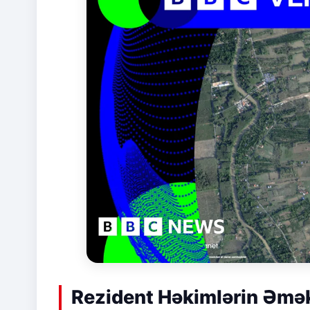
Rezident Həkimlərin Əmək