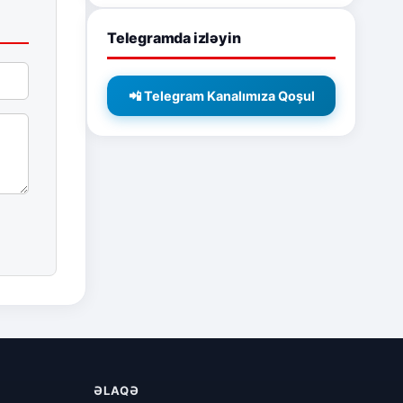
Telegramda izləyin
📲 Telegram Kanalımıza Qoşul
ƏLAQƏ