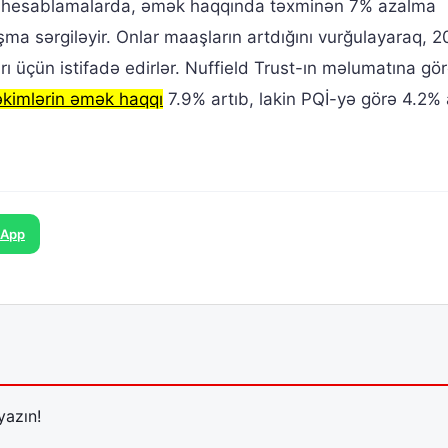
lan hesablamalarda, əmək haqqında təxminən 7% azalma
a sərgiləyir. Onlar maaşların artdığını vurğulayaraq, 201
ı üçün istifadə edirlər. Nuffield Trust-ın məlumatına gör
əkimlərin əmək haqqı
7.9% artıb, lakin PQİ-yə görə 4.2% 
sApp
yazın!