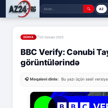
🔍
AZ
02.Dekabr.2025
DÜNYA
BBC Verify: Cənubi Ta
görüntülərində
🎧 Məqaləni dinlə:
Bu yazı üçün səsli versiya