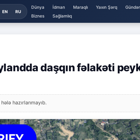
Dünya
İdman
Maraqlı
Yaxın Şərq
Gündə
EN
RU
Biznes
Sağlamlıq
ylandda daşqın fəlakəti pey
 hələ hazırlanmayıb.