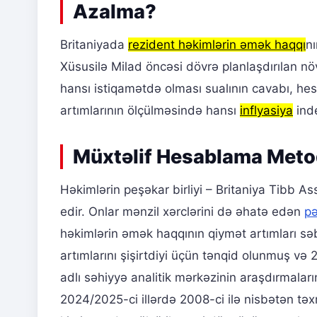
Azalma?
Britaniyada
rezident həkimlərin əmək haqqı
nı
Xüsusilə Milad öncəsi dövrə planlaşdırılan nö
hansı istiqamətdə olması sualının cavabı, hesa
artımlarının ölçülməsində hansı
inflyasiya
inde
Müxtəlif Hesablama Metod
Həkimlərin peşəkar birliyi – Britaniya Tibb As
edir. Onlar mənzil xərclərini də əhatə edən
pə
həkimlərin əmək haqqının qiymət artımları səb
artımlarını şişirtdiyi üçün tənqid olunmuş və 2
adlı səhiyyə analitik mərkəzinin araşdırmalar
2024/2025-ci illərdə 2008-ci ilə nisbətən t