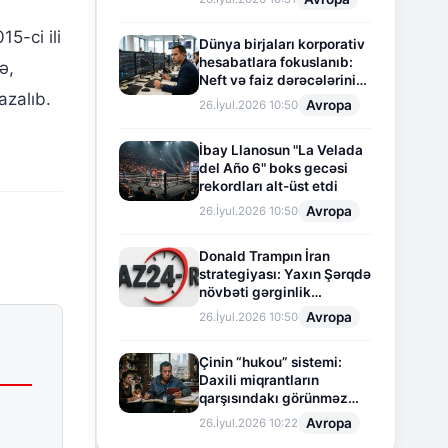
5-ci ili
Dünya birjaları korporativ
hesabatlara fokuslanıb:
ə,
Neft və faiz dərəcələrinin
azalıb.
təsiri altında cari vəziyyət
Avropa
26.İyul.2026 10:50
İbay Llanosun "La Velada
del Año 6" boks gecəsi
rekordları alt-üst etdi
Avropa
26.İyul.2026 10:50
Donald Trampın İran
strategiyası: Yaxın Şərqdə
növbəti gərginlik
mərhələsi
Avropa
26.İyul.2026 10:50
Çinin “hukou” sistemi:
Daxili miqrantların
qarşısındakı görünməz
sədd
Avropa
26.İyul.2026 10:22