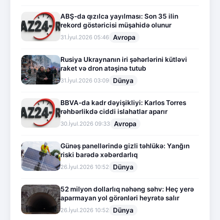
ABŞ-da qızılca yayılması: Son 35 ilin
rekord göstəricisi müşahidə olunur
Avropa
31.İyul.2026 05:46
Rusiya Ukraynanın iri şəhərlərini kütləvi
raket və dron atəşinə tutub
Dünya
31.İyul.2026 03:09
BBVA-da kadr dəyişikliyi: Karlos Torres
rəhbərlikdə ciddi islahatlar aparır
Avropa
30.İyul.2026 09:33
Günəş panellərində gizli təhlükə: Yanğın
riski barədə xəbərdarlıq
Dünya
26.İyul.2026 10:52
52 milyon dollarlıq nəhəng səhv: Heç yerə
aparmayan yol görənləri heyrətə salır
Dünya
26.İyul.2026 10:52