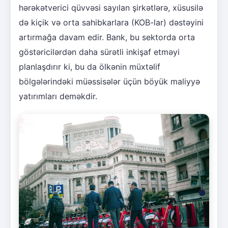
hərəkətverici qüvvəsi sayılan şirkətlərə, xüsusilə
də kiçik və orta sahibkarlara (KOB-lar) dəstəyini
artırmağa davam edir. Bank, bu sektorda orta
göstəricilərdən daha sürətli inkişaf etməyi
planlaşdırır ki, bu da ölkənin müxtəlif
bölgələrindəki müəssisələr üçün böyük maliyyə
yatırımları deməkdir.