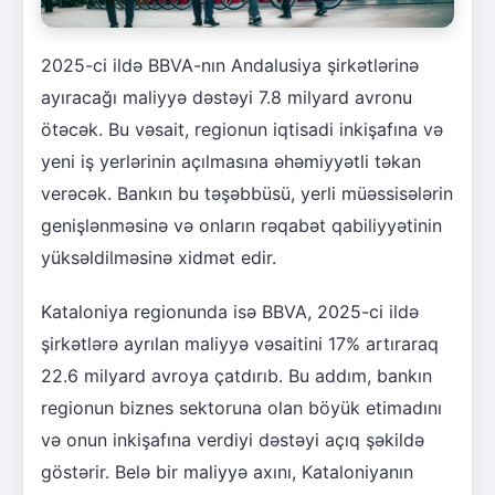
2025-ci ildə BBVA-nın Andalusiya şirkətlərinə
ayıracağı maliyyə dəstəyi 7.8 milyard avronu
ötəcək. Bu vəsait, regionun iqtisadi inkişafına və
yeni iş yerlərinin açılmasına əhəmiyyətli təkan
verəcək. Bankın bu təşəbbüsü, yerli müəssisələrin
genişlənməsinə və onların rəqabət qabiliyyətinin
yüksəldilməsinə xidmət edir.
Kataloniya regionunda isə BBVA, 2025-ci ildə
şirkətlərə ayrılan maliyyə vəsaitini 17% artıraraq
22.6 milyard avroya çatdırıb. Bu addım, bankın
regionun biznes sektoruna olan böyük etimadını
və onun inkişafına verdiyi dəstəyi açıq şəkildə
göstərir. Belə bir maliyyə axını, Kataloniyanın