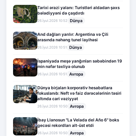
Tarixi ərazi yalanı: Turistləri aldadan şəxs
bələdiyyəni də çaşdırdı
Dünya
26.İyul.2026 10:52
And dağları yarılır: Argentina və Çili
arasında nəhəng tunel layihəsi
Dünya
26.İyul.2026 10:51
İspaniyada meşə yanğınları səbəbindən 19
min nəfər təxliyə olunub
Avropa
26.İyul.2026 10:51
Dünya birjaları korporativ hesabatlara
fokuslanıb: Neft və faiz dərəcələrinin təsiri
altında cari vəziyyət
Avropa
26.İyul.2026 10:50
İbay Llanosun "La Velada del Año 6" boks
gecəsi rekordları alt-üst etdi
Avropa
26.İyul.2026 10:50