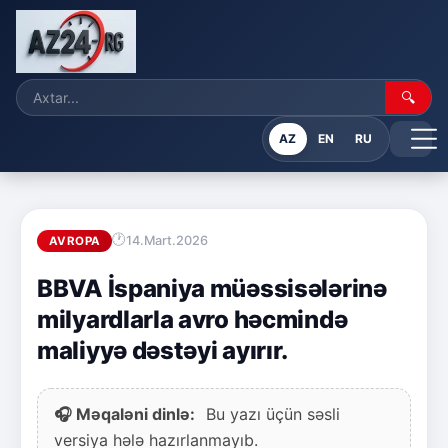
🔍
AZ
EN
RU
14.Mart.2026
AVROPA
BBVA İspaniya müəssisələrinə
milyardlarla avro həcmində
maliyyə dəstəyi ayırır.
🎧 Məqaləni dinlə:
Bu yazı üçün səsli
versiya hələ hazırlanmayıb.