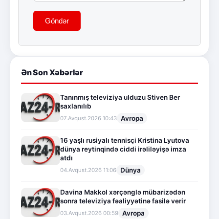
Göndər
Ən Son Xəbərlər
Tanınmış televiziya ulduzu Stiven Ber
saxlanılıb
Avropa
07.Avqust.2026 10:43
16 yaşlı rusiyalı tennisçi Kristina Lyutova
dünya reytinqində ciddi irəliləyişə imza
atdı
Dünya
04.Avqust.2026 11:06
Davina Makkol xərçənglə mübarizədən
sonra televiziya fəaliyyətinə fasilə verir
Avropa
03.Avqust.2026 00:59