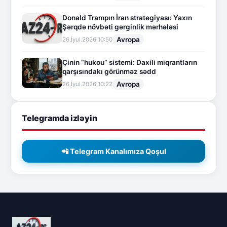
Donald Trampın İran strategiyası: Yaxın
Şərqdə növbəti gərginlik mərhələsi
Avropa
26.İyul.2026 10:50
Çinin “hukou” sistemi: Daxili miqrantların
qarşısındakı görünməz sədd
Avropa
26.İyul.2026 10:22
Telegramda izləyin
📲 Telegram Kanalımıza Qoşul