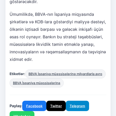
göstərəcəkdir.
Ümumilikdə, BBVA-nın İspaniya miqyasında
şirkətlərə və KOB-lara göstərdiyi maliyyə dəstəyi,
ölkənin iqtisadi bərpası və gələcək inkişafı üçün
əsas rol oynayır. Bankın bu strateji təşəbbüsləri,
müəssisələrə likvidlik təmin etməklə yanaşı,
innovasiyaların və rəqəmsallaşmanın da təşviqinə
xidmət edir.
Etiketlər:
BBVA İspaniya müəssisələrinə milyardlarla avro
BBVA İspaniya müəssisələrinə
Paylaş:
Facebook
Twitter
Telegram