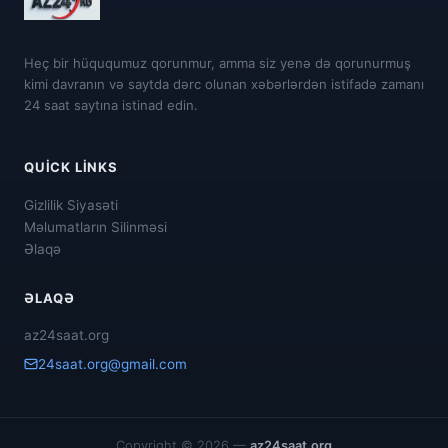
Heç bir hüququmuz qorunmur, amma siz yenə də qorunurmuş
kimi davranın və saytda dərc olunan xəbərlərdən istifadə zamanı
24 saat saytına istinad edin.
QUICK LINKS
Gizlilik Siyasəti
Məlumatların Silinməsi
Əlaqə
ƏLAQƏ
az24saat.org
24saat.org@gmail.com
Copyright © 2026 —
az24saat.org