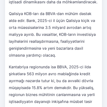
iqtisadi dinamikasını daha da möhkəmləndirəcək.
Qalisiya KOB-ları da BBVA-dan mühüm dəstək
əldə edir. Bank, 2025-ci il üçün Qalisiya kiçik və
orta müəssisələrinə 3.5 milyard avrodan artıq
maliyyə ayırıb. Bu vəsaitlər, KOB-ların investisiya
layihələrini reallaşdırmasına, fəaliyyətlərini
genişləndirməsinə və yeni bazarlara daxil
olmasına yardımçı olacaq.
Kantabriya regionunda isə BBVA, 2025-ci ildə
şirkətlərə 563 milyon avro məbləğində kredit
ayırmağı nəzərdə tutur ki, bu da əvvəlki dövrlə
müqayisədə 15.8% artım deməkdir. Bu yüksəliş,
regionun biznes mühitinin canlanmasına və yerli
iqtisadiyyatın dayanıqlı inkişafına müsbət təsir