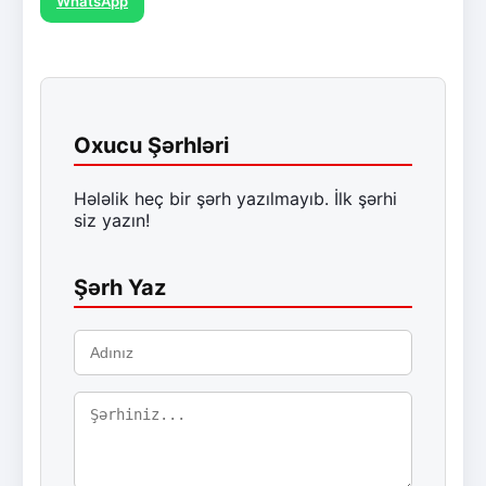
WhatsApp
Oxucu Şərhləri
Hələlik heç bir şərh yazılmayıb. İlk şərhi
siz yazın!
Şərh Yaz