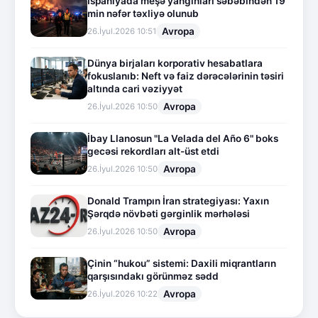
İspaniyada meşə yanğınları səbəbindən 19
min nəfər təxliyə olunub
Avropa
26.İyul.2026 10:51
Dünya birjaları korporativ hesabatlara
fokuslanıb: Neft və faiz dərəcələrinin təsiri
altında cari vəziyyət
Avropa
26.İyul.2026 10:50
İbay Llanosun "La Velada del Año 6" boks
gecəsi rekordları alt-üst etdi
Avropa
26.İyul.2026 10:50
Donald Trampın İran strategiyası: Yaxın
Şərqdə növbəti gərginlik mərhələsi
Avropa
26.İyul.2026 10:50
Çinin “hukou” sistemi: Daxili miqrantların
qarşısındakı görünməz sədd
Avropa
26.İyul.2026 10:22