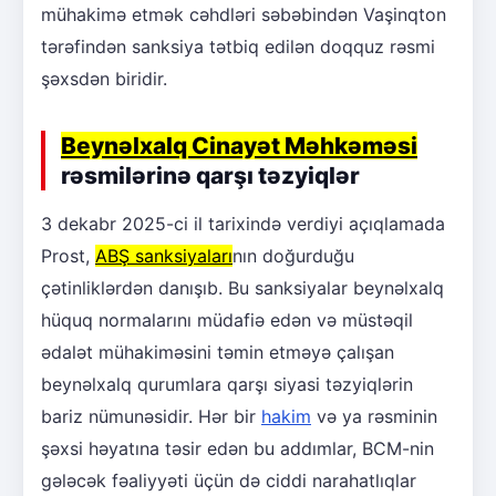
mühakimə etmək cəhdləri səbəbindən Vaşinqton
tərəfindən sanksiya tətbiq edilən doqquz rəsmi
şəxsdən biridir.
Beynəlxalq Cinayət Məhkəməsi
rəsmilərinə qarşı təzyiqlər
3 dekabr 2025-ci il tarixində verdiyi açıqlamada
Prost,
ABŞ sanksiyaları
nın doğurduğu
çətinliklərdən danışıb. Bu sanksiyalar beynəlxalq
hüquq normalarını müdafiə edən və müstəqil
ədalət mühakiməsini təmin etməyə çalışan
beynəlxalq qurumlara qarşı siyasi təzyiqlərin
bariz nümunəsidir. Hər bir
hakim
və ya rəsminin
şəxsi həyatına təsir edən bu addımlar, BCM-nin
gələcək fəaliyyəti üçün də ciddi narahatlıqlar