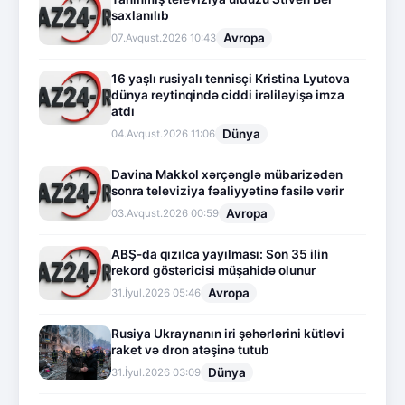
saxlanılıb
Avropa
07.Avqust.2026 10:43
16 yaşlı rusiyalı tennisçi Kristina Lyutova
dünya reytinqində ciddi irəliləyişə imza
atdı
Dünya
04.Avqust.2026 11:06
Davina Makkol xərçənglə mübarizədən
sonra televiziya fəaliyyətinə fasilə verir
Avropa
03.Avqust.2026 00:59
ABŞ-da qızılca yayılması: Son 35 ilin
rekord göstəricisi müşahidə olunur
Avropa
31.İyul.2026 05:46
Rusiya Ukraynanın iri şəhərlərini kütləvi
raket və dron atəşinə tutub
Dünya
31.İyul.2026 03:09