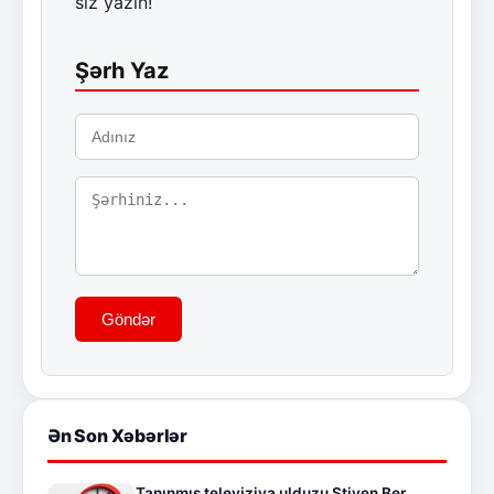
siz yazın!
Şərh Yaz
Göndər
Ən Son Xəbərlər
Tanınmış televiziya ulduzu Stiven Ber