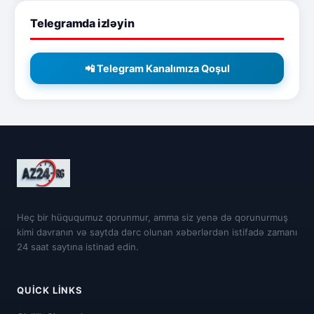
Telegramda izləyin
📲 Telegram Kanalımıza Qoşul
Heç bir hüququmuz qorunmur, amma siz yenə də qorunurmuş
kimi davranın və saytda dərc olunan xəbərlərdən istifadə zamanı
24 saat saytına istinad edin.
QUICK LINKS