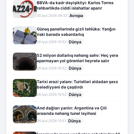
BBVA-da kadr dəyişikliyi: Karlos Torres
rəhbərlikdə ciddi islahatlar aparır
Avropa
30.İyul.2026 09:33
Günəş panellərində gizli təhlükə: Yanğın
riski barədə xəbərdarlıq
Dünya
26.İyul.2026 10:52
52 milyon dollarlıq nəhəng səhv: Heç yerə
aparmayan yol görənləri heyrətə salır
Dünya
26.İyul.2026 10:52
Tarixi ərazi yalanı: Turistləri aldadan şəxs
bələdiyyəni də çaşdırdı
Dünya
26.İyul.2026 10:52
And dağları yarılır: Argentina və Çili
arasında nəhəng tunel layihəsi
Dünya
26.İyul.2026 10:51