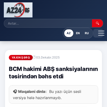
🔍
AZ
EN
RU
03.Dekabr.2025
YAXIN ŞƏRQ
BCM hakimi ABŞ sanksiyalarının
təsirindən bəhs etdi
🎧 Məqaləni dinlə:
Bu yazı üçün səsli
versiya hələ hazırlanmayıb.