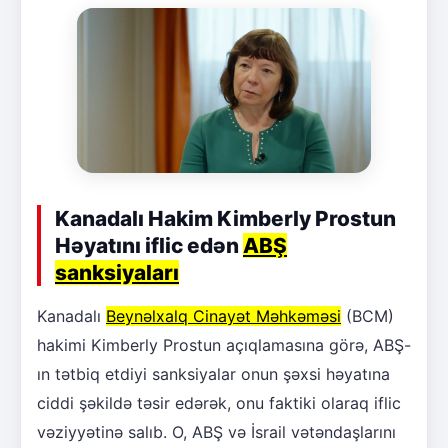
Kanadalı Hakim Kimberly Prostun
Həyatını iflic edən
ABŞ
sanksiyaları
Kanadalı
Beynəlxalq Cinayət Məhkəməsi
(BCM)
hakimi Kimberly Prostun açıqlamasına görə, ABŞ-
ın tətbiq etdiyi sanksiyalar onun şəxsi həyatına
ciddi şəkildə təsir edərək, onu faktiki olaraq iflic
vəziyyətinə salıb. O, ABŞ və İsrail vətəndaşlarını