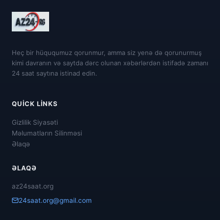
Heç bir hüququmuz qorunmur, amma siz yenə də qorunurmuş
kimi davranın və saytda dərc olunan xəbərlərdən istifadə zamanı
24 saat saytına istinad edin.
QUICK LINKS
Gizlilik Siyasəti
Məlumatların Silinməsi
Əlaqə
ƏLAQƏ
az24saat.org
24saat.org@gmail.com