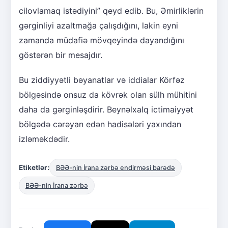
cilovlamaq istədiyini” qeyd edib. Bu, Əmirliklərin
gərginliyi azaltmağa çalışdığını, lakin eyni
zamanda müdafiə mövqeyində dayandığını
göstərən bir mesajdır.
Bu ziddiyyətli bəyanatlar və iddialar Körfəz
bölgəsində onsuz da kövrək olan sülh mühitini
daha da gərginləşdirir. Beynəlxalq ictimaiyyət
bölgədə cərəyan edən hadisələri yaxından
izləməkdədir.
Etiketlər:
BƏƏ-nin İrana zərbə endirməsi barədə
BƏƏ-nin İrana zərbə