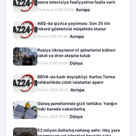
sonra televiziya fəaliyyətinə fasilə verir
Avropa
03.Avqust.2026 00:59
ABŞ-da qızılca yayılması: Son 35 ilin
rekord göstəricisi müşahidə olunur
Avropa
31.İyul.2026 05:46
Rusiya Ukraynanın iri şəhərlərini kütləvi
raket və dron atəşinə tutub
Dünya
31.İyul.2026 03:09
BBVA-da kadr dəyişikliyi: Karlos Torres
rəhbərlikdə ciddi islahatlar aparır
Avropa
30.İyul.2026 09:33
Günəş panellərində gizli təhlükə: Yanğın
riski barədə xəbərdarlıq
Dünya
26.İyul.2026 10:52
52 milyon dollarlıq nəhəng səhv: Heç yerə
aparmayan yol görənləri heyrətə salır