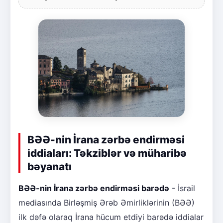
BƏƏ-nin İrana zərbə endirməsi
iddiaları: Təkziblər və müharibə
bəyanatı
BƏƏ-nin İrana zərbə endirməsi barədə
- İsrail
mediasında Birləşmiş Ərəb Əmirliklərinin (BƏƏ)
ilk dəfə olaraq İrana hücum etdiyi barədə iddialar