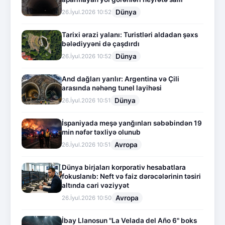
Dünya
26.İyul.2026 10:52
Tarixi ərazi yalanı: Turistləri aldadan şəxs
bələdiyyəni də çaşdırdı
Dünya
26.İyul.2026 10:52
And dağları yarılır: Argentina və Çili
arasında nəhəng tunel layihəsi
Dünya
26.İyul.2026 10:51
İspaniyada meşə yanğınları səbəbindən 19
min nəfər təxliyə olunub
Avropa
26.İyul.2026 10:51
Dünya birjaları korporativ hesabatlara
fokuslanıb: Neft və faiz dərəcələrinin təsiri
altında cari vəziyyət
Avropa
26.İyul.2026 10:50
İbay Llanosun "La Velada del Año 6" boks