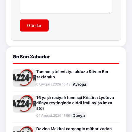
Göndər
Ən Son Xəbərlər
Tanınmış televiziya ulduzu Stiven Ber
saxlanılıb
Avropa
07.Avqust.2026 10:43
16 yaşlı rusiyalı tennisçi Kristina Lyutova
dünya reytinqində ciddi irəliləyişə imza
atdı
Dünya
04.Avqust.2026 11:06
Davina Makkol xərçənglə mübarizədən