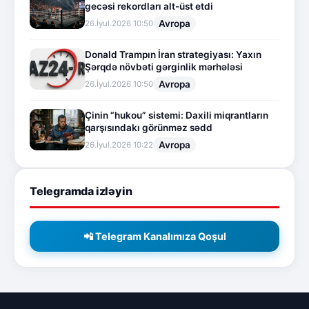
gecəsi rekordları alt-üst etdi
Avropa
26.İyul.2026 10:50
Donald Trampın İran strategiyası: Yaxın
Şərqdə növbəti gərginlik mərhələsi
Avropa
26.İyul.2026 10:50
Çinin “hukou” sistemi: Daxili miqrantların
qarşısındakı görünməz sədd
Avropa
26.İyul.2026 10:22
Telegramda izləyin
📲 Telegram Kanalımıza Qoşul