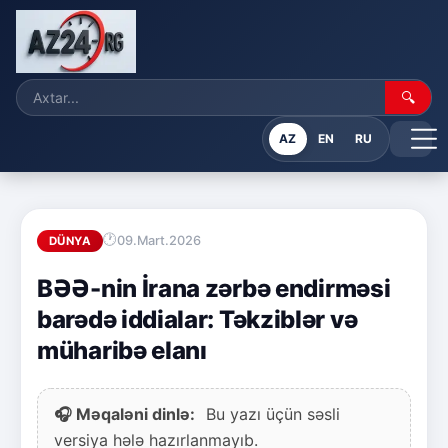
🔍
AZ
EN
RU
09.Mart.2026
DÜNYA
BƏƏ-nin İrana zərbə endirməsi
barədə iddialar: Təkziblər və
müharibə elanı
🎧 Məqaləni dinlə:
Bu yazı üçün səsli
versiya hələ hazırlanmayıb.