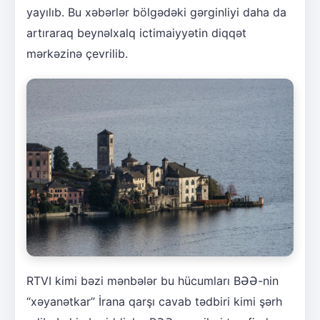
yayılıb. Bu xəbərlər bölgədəki gərginliyi daha da
artıraraq beynəlxalq ictimaiyyətin diqqət
mərkəzinə çevrilib.
RTVI kimi bəzi mənbələr bu hücumları BƏƏ-nin
“xəyanətkar” İrana qarşı cavab tədbiri kimi şərh