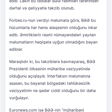
edib. Lakin bu iddialar BƏƏ rəsmiləri tərəfindən
dərhal və qətiyyətlə təkzib olunub.
Forbes.ru-nun verdiyi məlumata görə, BƏƏ bu
hücumlarla hər hansı əlaqəsinin olduğunu inkar
edib. Əmirliklərin rəsmi nümayəndələri yayılan
məlumatların həqiqətə uyğun olmadığını bəyan
ediblər.
Maraqlıdır ki, bu təkziblərə baxmayaraq, BƏƏ
Prezidenti ölkəsinin müharibə vəziyyətində
olduğunu açıqlayıb. İnterfaksın məlumatına
əsasən, bu bəyanat bölgədəki təhlükəsizlik
vəziyyətinin nə qədər ciddi olduğunu bir daha
vurğulayır.
Euronews.com isə BƏƏ-nin “müharibəni