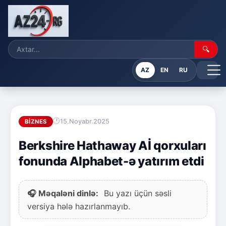
🔍
AZ
EN
RU
15.Noyabr.2025
BIZNES
Berkshire Hathaway Aİ qorxuları
fonunda Alphabet-ə yatırım etdi
🎧 Məqaləni dinlə:
Bu yazı üçün səsli
versiya hələ hazırlanmayıb.