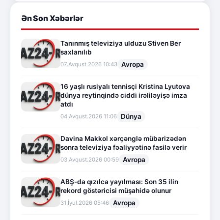
Ən Son Xəbərlər
Tanınmış televiziya ulduzu Stiven Ber
saxlanılıb
Avropa
07.Avqust.2026 10:43
16 yaşlı rusiyalı tennisçi Kristina Lyutova
dünya reytinqində ciddi irəliləyişə imza
atdı
Dünya
04.Avqust.2026 11:06
Davina Makkol xərçənglə mübarizədən
sonra televiziya fəaliyyətinə fasilə verir
Avropa
03.Avqust.2026 00:59
ABŞ-da qızılca yayılması: Son 35 ilin
rekord göstəricisi müşahidə olunur
Avropa
31.İyul.2026 05:46