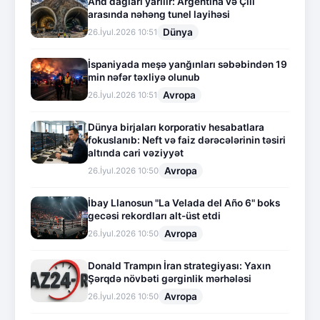
And dağları yarılır: Argentina və Çili
arasında nəhəng tunel layihəsi
Dünya
26.İyul.2026 10:51
İspaniyada meşə yanğınları səbəbindən 19
min nəfər təxliyə olunub
Avropa
26.İyul.2026 10:51
Dünya birjaları korporativ hesabatlara
fokuslanıb: Neft və faiz dərəcələrinin təsiri
altında cari vəziyyət
Avropa
26.İyul.2026 10:50
İbay Llanosun "La Velada del Año 6" boks
gecəsi rekordları alt-üst etdi
Avropa
26.İyul.2026 10:50
Donald Trampın İran strategiyası: Yaxın
Şərqdə növbəti gərginlik mərhələsi
Avropa
26.İyul.2026 10:50