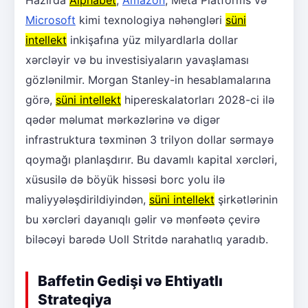
Microsoft
kimi texnologiya nəhəngləri
süni
intellekt
inkişafına yüz milyardlarla dollar
xərcləyir və bu investisiyaların yavaşlaması
gözlənilmir. Morgan Stanley-in hesablamalarına
görə,
süni intellekt
hipereskalatorları 2028-ci ilə
qədər məlumat mərkəzlərinə və digər
infrastruktura təxminən 3 trilyon dollar sərmayə
qoymağı planlaşdırır. Bu davamlı kapital xərcləri,
xüsusilə də böyük hissəsi borc yolu ilə
maliyyələşdirildiyindən,
süni intellekt
şirkətlərinin
bu xərcləri dayanıqlı gəlir və mənfəətə çevirə
biləcəyi barədə Uoll Stritdə narahatlıq yaradıb.
Baffetin Gedişi və Ehtiyatlı
Strateqiya