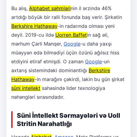
Bu alış,
Alphabet səhmləri
nin il ərzində 46%
artdığı böyük bir ralli fonunda baş verir. Şirkətin
Berkshire Hathaway
-in radarında olması yeni
deyil. 2019-cu ildə
Uorren Baffet
in sağ əli,
mərhum Çarli Manqer,
Google
-u daha yaxşı
müəyyən edə bilmədiyi üçün özünü ağılsız hiss
etdiyini etiraf etmişdi. O zaman
Google
-un
axtarış sistemindəki dominantlığı
Berkshire
Hathaway
-in marağını çəkirdi, lakin bu gün şirkət
süni intellekt
sahəsində lider texnologiya
nəhəngləri sırasındadır.
Süni İntellekt Sərmayələri və Uoll
Stritin Narahatlığı
Hazırda
Alphabet
,
Amazon
, Meta Platforms və