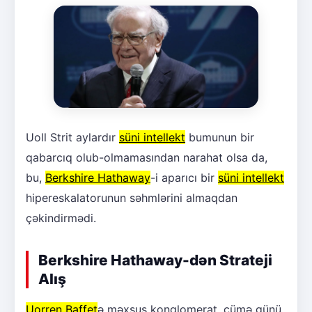
Uoll Strit aylardır
süni intellekt
bumunun bir
qabarcıq olub-olmamasından narahat olsa da,
bu,
Berkshire Hathaway
-i aparıcı bir
süni intellekt
hipereskalatorunun səhmlərini almaqdan
çəkindirmədi.
Berkshire Hathaway-dən Strateji
Alış
Uorren Baffet
ə məxsus konqlomerat, cümə günü