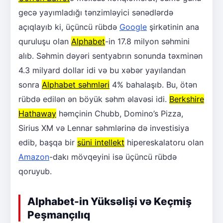
gecə yayımladığı tənzimləyici sənədlərdə
açıqlayıb ki, üçüncü rübdə
Google
şirkətinin ana
quruluşu olan
Alphabet
-in 17.8 milyon səhmini
alıb. Səhmin dəyəri sentyabrın sonunda təxminən
4.3 milyard dollar idi və bu xəbər yayılandan
sonra
Alphabet səhmləri
4% bahalaşıb. Bu, ötən
rübdə edilən ən böyük səhm əlavəsi idi.
Berkshire
Hathaway
həmçinin Chubb, Domino’s Pizza,
Sirius XM və Lennar səhmlərinə də investisiya
edib, başqa bir
süni intellekt
hipereskalatoru olan
Amazon
-dakı mövqeyini isə üçüncü rübdə
qoruyub.
Alphabet-in Yüksəlişi və Keçmiş
Peşmançılıq