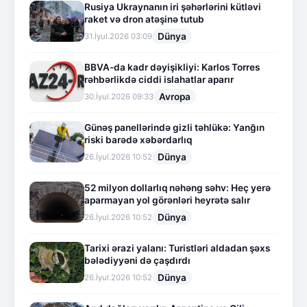
Rusiya Ukraynanın iri şəhərlərini kütləvi
raket və dron atəşinə tutub
Dünya
31.İyul.2026 03:09
BBVA-da kadr dəyişikliyi: Karlos Torres
rəhbərlikdə ciddi islahatlar aparır
Avropa
30.İyul.2026 09:33
Günəş panellərində gizli təhlükə: Yanğın
riski barədə xəbərdarlıq
Dünya
26.İyul.2026 10:52
52 milyon dollarlıq nəhəng səhv: Heç yerə
aparmayan yol görənləri heyrətə salır
Dünya
26.İyul.2026 10:52
Tarixi ərazi yalanı: Turistləri aldadan şəxs
bələdiyyəni də çaşdırdı
Dünya
26.İyul.2026 10:52