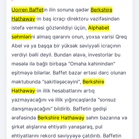
Uorren Baffet
in ilin sonuna qədər
Berkshire
Hathaway
-in baş icraçı direktoru vəzifəsindən
istefa verməsi gözlənildiyi üçün,
Alphabet
səhmləri
ni almaq qərarını onun, yoxsa varisi Qreq
Abel və ya başqa bir yüksək səviyyəli icraçının
verdiyi bəlli deyil. Bundan əlavə, investorlar bu
məsələ ilə bağlı birbaşa "Omaha kahinindən"
eşitməyə bilərlər. Baffet bazar ertəsi dərc olunan
məktubunda "sakitləşəcəyini",
Berkshire
Hathaway
-in illik hesabatlarını artıq
yazmayacağını və illik yığıncaqlarda "sonsuz
danışmayacağını" bildirib. Baffetin gedişi
ərəfəsində
Berkshire Hathaway
səhm bazarına və
şirkət alışlarına ehtiyatlı yanaşaraq, pul
ehtiyatlarını rekord səviyyəyə çatdırıb. Baffetin