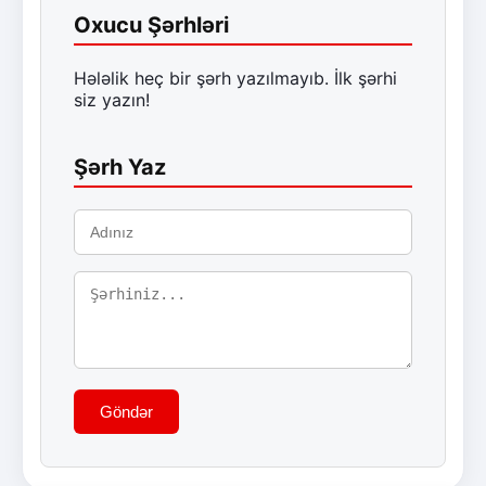
Oxucu Şərhləri
Hələlik heç bir şərh yazılmayıb. İlk şərhi
siz yazın!
Şərh Yaz
Göndər