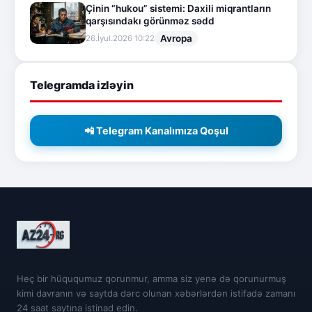
Çinin “hukou” sistemi: Daxili miqrantların
qarşısındakı görünməz sədd
Avropa
26.İyul.2026 10:22
Telegramda izləyin
📲 Telegram Kanalımıza Qoşul
Heç bir hüququmuz qorunmur, amma siz yenə də qorunurmuş
kimi davranın və saytda dərc olunan xəbərlərdən istifadə zamanı
24 saat saytına istinad edin.