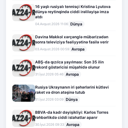
16 yaşlı rusiyalı tennisçi Kristina Lyutova
dünya reytinqində ciddi irəliləyişə imza
atdı
Dünya
04.Avqust.2026 11:06
Davina Makkol xərçənglə mübarizədən
sonra televiziya fəaliyyətinə fasilə verir
Avropa
03.Avqust.2026 00:59
ABŞ-da qızılca yayılması: Son 35 ilin
rekord göstəricisi müşahidə olunur
Avropa
31.İyul.2026 05:46
Rusiya Ukraynanın iri şəhərlərini kütləvi
raket və dron atəşinə tutub
Dünya
31.İyul.2026 03:09
BBVA-da kadr dəyişikliyi: Karlos Torres
rəhbərlikdə ciddi islahatlar aparır
Avropa
30.İyul.2026 09:33