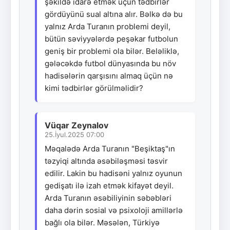
şəkildə idarə etmək üçün tədbirlər
gördüyünü sual altına alır. Bəlkə də bu
yalnız Arda Turanın problemi deyil,
bütün səviyyələrdə peşəkar futbolun
geniş bir problemi ola bilər. Beləliklə,
gələcəkdə futbol dünyasında bu növ
hadisələrin qarşısını almaq üçün nə
kimi tədbirlər görülməlidir?
Vüqar Zeynalov
25.İyul.2025 07:00
Məqalədə Arda Turanın "Beşiktaş"ın
təzyiqi altında əsəbiləşməsi təsvir
edilir. Lakin bu hadisəni yalnız oyunun
gedişatı ilə izah etmək kifayət deyil.
Arda Turanın əsəbiliyinin səbəbləri
daha dərin sosial və psixoloji amillərlə
bağlı ola bilər. Məsələn, Türkiyə