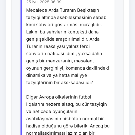
25.İyul.2025 06:39
Məqalədə Arda Turanın Beşiktaşın
təzyiqi altında əsəbiləşməsinin səbəbi
kimi səhvləri göstərməsi maraqlıdır.
Lakin, bu səhvlərin konteksti daha
geniş şəkildə araşdırılmalıdır. Arda
Turanın reaksiyası yalnız fərdi
səhvlərin nəticəsi idimi, yoxsa daha
geniş bir mənzərənin, məsələn,
oyunun gərginliyi, komanda daxilindəki
dinamika və ya hətta maliyyə
təzyiqlərinin bir əks-sədası idi?
Digər Avropa ölkələrinin futbol
liqalarını nəzərə alsaq, bu cür təzyiqin
və nəticədə oyunçuların
əsəbiləşməsinin nisbətən normal bir
hadisə olduğunu görə bilərik. Ancaq bu
normallaşdırılması lazım olan bir