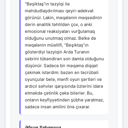
"Beşiktaş"ın təzyiqi ilə
məhdudlaşdırılması qeyri-adekvat
görünür. Lakin, məqalənin məqsədinin
dərin analitik təhlildən çox, o anki
emosional reaksiyaları vurğulamaq
olduğunu unutmaq olmaz. Bəlkə də
məqalənin müəllifi, "Beşiktaş"ın
göstərdiyi təzyiqin Arda Turanın
səbrini tükəndirən son damla olduğunu
düşünür. Sadəcə bir məqama diqqət
çəkmək istərdim: bəzən ən təcrübəli
oyunçular belə, mənfi oyun şərtləri və
ardıcıl səhvlər qarşısında özlərini idarə
etməkdə çətinlik çəkə bilərlər. Bu,
onların keyfiyyətindən şübhə yaratmaz,
sadəcə insan amilini önə çıxarar.
Əfsun Şabanova