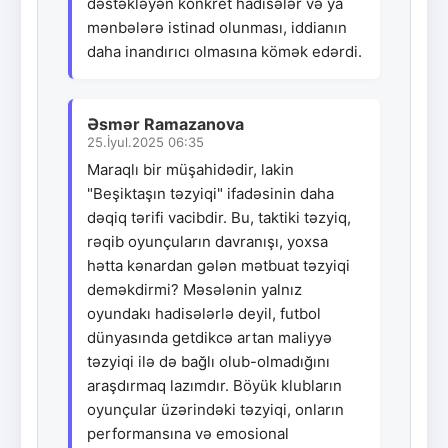
dəstəkləyən konkret hadisələr və ya
mənbələrə istinad olunması, iddianın
daha inandırıcı olmasına kömək edərdi.
Əsmər Ramazanova
25.İyul.2025 06:35
Maraqlı bir müşahidədir, lakin
"Beşiktaşın təzyiqi" ifadəsinin daha
dəqiq tərifi vacibdir. Bu, taktiki təzyiq,
rəqib oyunçuların davranışı, yoxsa
hətta kənardan gələn mətbuat təzyiqi
deməkdirmi? Məsələnin yalnız
oyundakı hadisələrlə deyil, futbol
dünyasında getdikcə artan maliyyə
təzyiqi ilə də bağlı olub-olmadığını
araşdırmaq lazımdır. Böyük klubların
oyunçular üzərindəki təzyiqi, onların
performansına və emosional