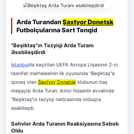
Arda Turandan
Şaxtyor Donetsk
Futbolçularına Sərt Tənqid
"Beşiktaş"ın Təzyiqi Arda Turanı
Əsəbiləşdirdi
İstanbul
da keçirilən UEFA Avropa Liqasının 2-ci
təsnifat mərhələsinin ilk oyununda "Beşiktaş"a
qonaq olan
Şaxtyor Donetsk
klubunun baş
məşqçisi Arda Turan, ikinci hissənin əvvəlində
"Beşiktaş"ın təzyiqi nəticəsində olduqca
əsəbiləşdi.
Səhvlər Arda Turanın Reaksiyasına Səbəb
Oldu