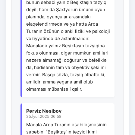
bunun səbəbi yalnız Beşiktaşın təzyiqi
deyil, həm də Şaxtyorun ümumi oyun
planında, oyunçular arasındakı
əlaqələndirmədə və ya hətta Arda
Turanın özünün o anki fiziki və psixoloji
vəziyyətində də axtarılmalıdır.
Məqalədə yalnız Beşiktaşın təzyiqinə
fokus olunması, digər mümkün amilləri
nəzərə almamağı doğurur və beləliklə
də, hadisənin tam və obyektiv şəkilini
vermir. Başqa sözlə, təzyiq əlbəttə ki,
amildir, amma yeganə amil olub-
olmaması mübahisəli qalır.
Pərviz Nəsibov
25.İyul.2025 06:58
Məqalə Arda Turanın əsəbiləşməsinin
səbəbini "Beşiktaş"ın təzyiqi kimi