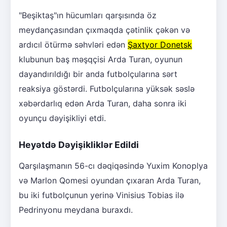
"Beşiktaş"ın hücumları qarşısında öz
meydançasından çıxmaqda çətinlik çəkən və
ardıcıl ötürmə səhvləri edən
Şaxtyor Donetsk
klubunun baş məşqçisi Arda Turan, oyunun
dayandırıldığı bir anda futbolçularına sərt
reaksiya göstərdi. Futbolçularına yüksək səslə
xəbərdarlıq edən Arda Turan, daha sonra iki
oyunçu dəyişikliyi etdi.
Heyətdə Dəyişikliklər Edildi
Qarşılaşmanın 56-cı dəqiqəsində Yuxim Konoplya
və Marlon Qomesi oyundan çıxaran Arda Turan,
bu iki futbolçunun yerinə Vinisius Tobias ilə
Pedrinyonu meydana buraxdı.