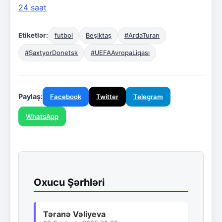
24 saat
Etiketlər:
futbol
Beşiktaş
#ArdaTuran
#ŞaxtyorDonetsk
#UEFAAvropaLiqası
Paylaş:
Facebook
Twitter
Telegram
WhatsApp
Oxucu Şərhləri
Təranə Vəliyeva