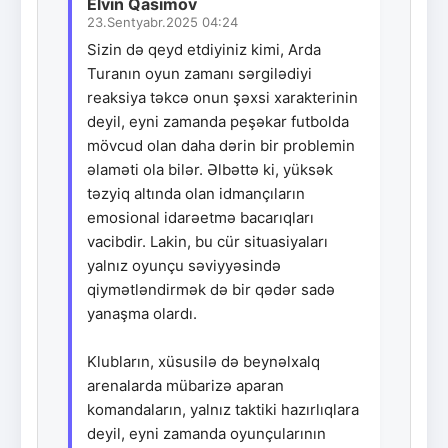
Elvin Qasımov
23.Sentyabr.2025 04:24
Sizin də qeyd etdiyiniz kimi, Arda
Turanın oyun zamanı sərgilədiyi
reaksiya təkcə onun şəxsi xarakterinin
deyil, eyni zamanda peşəkar futbolda
mövcud olan daha dərin bir problemin
əlaməti ola bilər. Əlbəttə ki, yüksək
təzyiq altında olan idmançıların
emosional idarəetmə bacarıqları
vacibdir. Lakin, bu cür situasiyaları
yalnız oyunçu səviyyəsində
qiymətləndirmək də bir qədər sadə
yanaşma olardı.
Klubların, xüsusilə də beynəlxalq
arenalarda mübarizə aparan
komandaların, yalnız taktiki hazırlıqlara
deyil, eyni zamanda oyunçularının