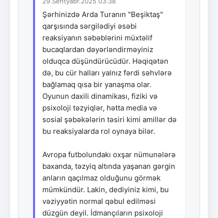
29.Sentyabr.2025 03:38
Şərhinizdə Arda Turanın "Beşiktaş"
qarşısında sərgilədiyi əsəbi
reaksiyanın səbəblərini müxtəlif
bucaqlardan dəyərləndirməyiniz
olduqca düşündürücüdür. Həqiqətən
də, bu cür halları yalnız fərdi səhvlərə
bağlamaq qısa bir yanaşma olar.
Oyunun daxili dinamikası, fiziki və
psixoloji təzyiqlər, hətta media və
sosial şəbəkələrin təsiri kimi amillər də
bu reaksiyalarda rol oynaya bilər.
Avropa futbolundakı oxşar nümunələrə
baxanda, təzyiq altında yaşanan gərgin
anların qaçılmaz olduğunu görmək
mümkündür. Lakin, dediyiniz kimi, bu
vəziyyətin normal qəbul edilməsi
düzgün deyil. İdmançıların psixoloji