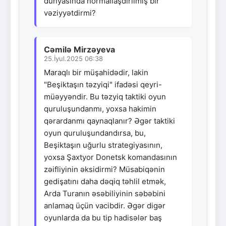
dünyasında normallaşdırılmış bir
vəziyyətdirmi?
Cəmilə Mirzəyeva
25.İyul.2025 06:38
Maraqlı bir müşahidədir, lakin
"Beşiktaşın təzyiqi" ifadəsi qeyri-
müəyyəndir. Bu təzyiq taktiki oyun
quruluşundanmı, yoxsa hakimin
qərardanmı qaynaqlanır? Əgər taktiki
oyun quruluşundandırsa, bu,
Beşiktaşın uğurlu strategiyasının,
yoxsa Şaxtyor Donetsk komandasının
zəifliyinin əksidirmi? Müsabiqənin
gedişatını daha dəqiq təhlil etmək,
Arda Turanın əsəbiliyinin səbəbini
anlamaq üçün vacibdir. Əgər digər
oyunlarda da bu tip hadisələr baş