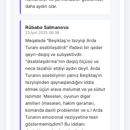
daha aydın olar.
Rübabə Salmanova
25.İyul.2025 06:36
Məqalədə "Beşiktaş'ın təzyiqi Arda
Turanı əsəbiləşdirdi" ifadəsi bir qədər
qeyri-dəqiq və subyektivdir.
"Əsəbiləşdirmə"nin dəqiq ölçüsü və
necə təzahür etdiyi aydın deyil. Arda
Turanın əsəbiliyinin yalnız Beşiktaş'ın
təzyiqindən qaynaqlandığını iddia
etmək üçün əlavə məlumat və ya sübut
lazımdır. Məsələn, oyunun digər
amilləri (məsələn, hakim qərarları,
komanda daxili problemlər və s.) Arda
Turanın emosional vəziyyətinə təsir
göstərməmişdimi? Bu iddianı