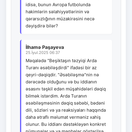
idisə, bunun Avropa futbolunda
hakimlərin səlahiyyətlərinin və
qərarsızlığının müzakirəsini necə
dəyişdirə bilər?
İlhamə Paşayeva
25.İyul.2025 06:37
Məqalədə "Beşiktaşın təzyiqi Arda
Turanı əsəbiləşdirdi" ifadəsi bir az
qeyri-dəqiqdir. "Əsəbiləşmə"nin nə
dərəcədə olduğunu və bu iddianın
əsasını təşkil edən müşahidələri dəqiq
bilmək istərdim. Arda Turanın
əsəbiləşməsinin dəqiq səbəbi, bədəni
dili, sözləri və ya reaksiyaları haqqında
daha ətraflı məlumat verməniz xahiş
olunur. Bu iddianı dəstəkləyən konkret
nümunələr və ya mənbələr göstərilsə,