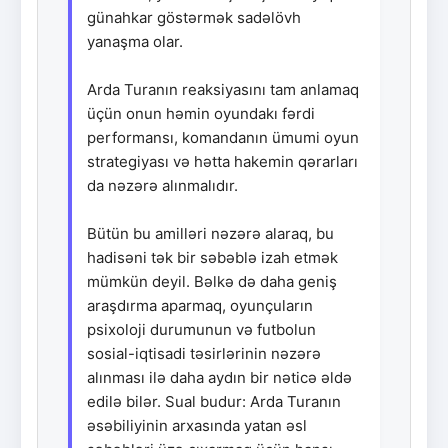
günahkar göstərmək sadəlövh
yanaşma olar.
Arda Turanın reaksiyasını tam anlamaq
üçün onun həmin oyundakı fərdi
performansı, komandanın ümumi oyun
strategiyası və hətta hakemin qərarları
da nəzərə alınmalıdır.
Bütün bu amilləri nəzərə alaraq, bu
hadisəni tək bir səbəblə izah etmək
mümkün deyil. Bəlkə də daha geniş
araşdırma aparmaq, oyunçuların
psixoloji durumunun və futbolun
sosial-iqtisadi təsirlərinin nəzərə
alınması ilə daha aydın bir nəticə əldə
edilə bilər. Sual budur: Arda Turanın
əsəbiliyinin arxasında yatan əsl