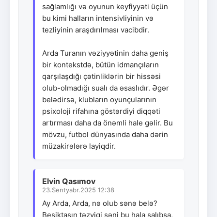
sağlamlığı və oyunun keyfiyyəti üçün
bu kimi halların intensivliyinin və
tezliyinin araşdırılması vacibdir.
Arda Turanın vəziyyətinin daha geniş
bir kontekstdə, bütün idmançıların
qarşılaşdığı çətinliklərin bir hissəsi
olub-olmadığı sualı da əsaslıdır. Əgər
belədirsə, klubların oyunçularının
psixoloji rifahına göstərdiyi diqqəti
artırması daha da önəmli hale gəlir. Bu
mövzu, futbol dünyasında daha dərin
müzakirələrə layiqdir.
Elvin Qasımov
23.Sentyabr.2025 12:38
Ay Arda, Arda, nə olub sənə belə?
Beşiktaşın təzyiqi səni bu hala salıbsa,