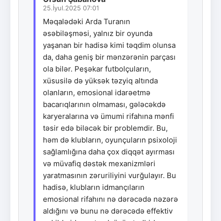
25.İyul.2025 07:01
Məqalədəki Arda Turanın
əsəbiləşməsi, yalnız bir oyunda
yaşanan bir hadisə kimi təqdim olunsa
da, daha geniş bir mənzərənin parçası
ola bilər. Peşəkar futbolçuların,
xüsusilə də yüksək təzyiq altında
olanların, emosional idarəetmə
bacarıqlarının olmaması, gələcəkdə
karyeralarına və ümumi rifahına mənfi
təsir edə biləcək bir problemdir. Bu,
həm də klubların, oyunçuların psixoloji
sağlamlığına daha çox diqqət ayırması
və müvafiq dəstək mexanizmləri
yaratmasının zəruriliyini vurğulayır. Bu
hadisə, klubların idmançıların
emosional rifahını nə dərəcədə nəzərə
aldığını və bunu nə dərəcədə effektiv