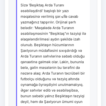
Sizə 'Beşiktaş Arda Turanı
əsəbiləşdirdi' başlıqlı bir yazı
məqaləsinə verilmiş şərഹിə cavab
yazmağınız tapşırılır. Orijinal şərh
belədir: 'Məqalədə Arda Turanın
əsəbiləşməsinin "Beşiktaş"ın təzyiqi ilə
əlaqələndirilməsi aydın şəkildə izah
olunub. Beşiktaşın hücumlarının
Şaxtyorun müdafiəsini sıxışdırdığı və
Arda Turanın səhvlərinə səbəb olduğu
qənaətinə gəlmək olar. Lakin, bununla
belə, gəlin məsələnin bu tərəfini də
nəzərə alaq: Arda Turanın təcrübəli bir
futbolçu olduğunu və təzyiq altında
oynamağa öyrəşdiyini unutmamalıyıq.
Əgər səhvlər edib və əsəbiləşibsə,
bunun səbəbi yalnız Beşiktaşın təzyiqi
deyil, həm də Şaxtyorun ümumi oyun