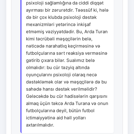
psixoloji sağlamlığına da ciddi diqqət
ayırması bir zərurətdir. Təəssüf ki, hələ
də bir çox klubda psixoloji dəstək
mexanizmləri yetərincə inkişaf
etməmiş vəziyyətdədir. Bu, Arda Turan
kimi təcrübəli məşqçilərin belə,
nəticədə narahatlıq keçirməsinə və
futbolçularına sərt reaksiya verməsinə
gətirib çıxara bilər. Sualımız belə
olmalıdır: bu cür təzyiq altında
oyunçularını psixoloji olaraq necə
dəstəkləmək olar və məşqçilərə də bu
sahədə hansı dəstək verilməlidir?
Gələcəkdə bu cür hadisələrin qarşısını
almaq üçün təkcə Arda Turana və onun
futbolçularına deyil, bütün futbol
ictimaiyyətinə aid həll yolları
axtarılmalıdır.