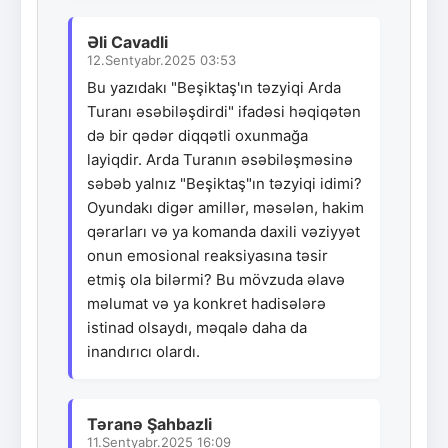
Əli Cavadli
12.Sentyabr.2025 03:53
Bu yazıdakı "Beşiktaş'ın təzyiqi Arda
Turanı əsəbiləşdirdi" ifadəsi həqiqətən
də bir qədər diqqətli oxunmağa
layiqdir. Arda Turanın əsəbiləşməsinə
səbəb yalnız "Beşiktaş"ın təzyiqi idimi?
Oyundakı digər amillər, məsələn, hakim
qərarları və ya komanda daxili vəziyyət
onun emosional reaksiyasına təsir
etmiş ola bilərmi? Bu mövzuda əlavə
məlumat və ya konkret hadisələrə
istinad olsaydı, məqalə daha da
inandırıcı olardı.
Təranə Şahbazli
11.Sentyabr.2025 16:09