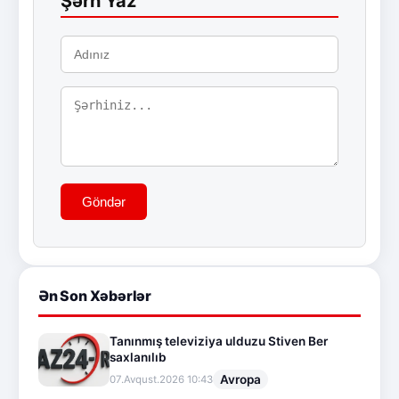
Şərh Yaz
Göndər
Ən Son Xəbərlər
Tanınmış televiziya ulduzu Stiven Ber
saxlanılıb
Avropa
07.Avqust.2026 10:43