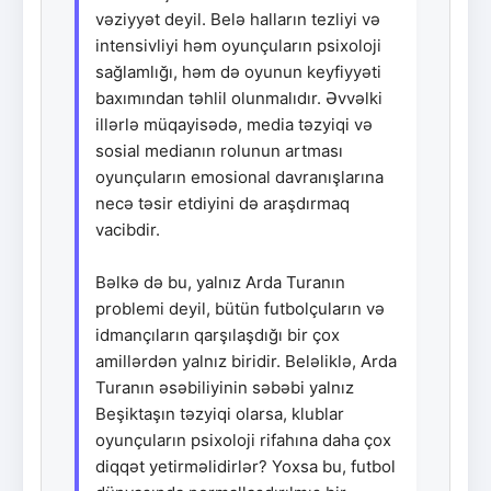
vəziyyət deyil. Belə halların tezliyi və
intensivliyi həm oyunçuların psixoloji
sağlamlığı, həm də oyunun keyfiyyəti
baxımından təhlil olunmalıdır. Əvvəlki
illərlə müqayisədə, media təzyiqi və
sosial medianın rolunun artması
oyunçuların emosional davranışlarına
necə təsir etdiyini də araşdırmaq
vacibdir.
Bəlkə də bu, yalnız Arda Turanın
problemi deyil, bütün futbolçuların və
idmançıların qarşılaşdığı bir çox
amillərdən yalnız biridir. Beləliklə, Arda
Turanın əsəbiliyinin səbəbi yalnız
Beşiktaşın təzyiqi olarsa, klublar
oyunçuların psixoloji rifahına daha çox
diqqət yetirməlidirlər? Yoxsa bu, futbol