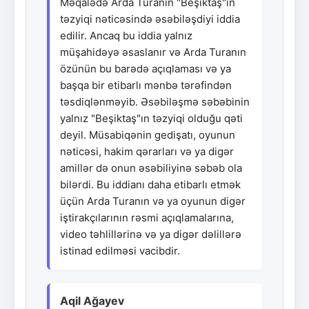
Məqalədə Arda Turanın "Beşiktaş"ın
təzyiqi nəticəsində əsəbiləşdiyi iddia
edilir. Ancaq bu iddia yalnız
müşahidəyə əsaslanır və Arda Turanın
özünün bu barədə açıqlaması və ya
başqa bir etibarlı mənbə tərəfindən
təsdiqlənməyib. Əsəbiləşmə səbəbinin
yalnız "Beşiktaş"ın təzyiqi olduğu qəti
deyil. Müsabiqənin gedişatı, oyunun
nəticəsi, hakim qərarları və ya digər
amillər də onun əsəbiliyinə səbəb ola
bilərdi. Bu iddianı daha etibarlı etmək
üçün Arda Turanın və ya oyunun digər
iştirakçılarının rəsmi açıqlamalarına,
video təhlillərinə və ya digər dəlillərə
istinad edilməsi vacibdir.
Aqil Ağayev