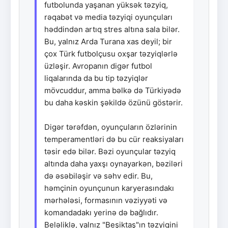
futbolunda yaşanan yüksək təzyiq,
rəqabət və media təzyiqi oyunçuları
həddindən artıq stres altına sala bilər.
Bu, yalnız Arda Turana xas deyil; bir
çox Türk futbolçusu oxşar təzyiqlərlə
üzləşir. Avropanın digər futbol
liqalarında da bu tip təzyiqlər
mövcuddur, amma bəlkə də Türkiyədə
bu daha kəskin şəkildə özünü göstərir.
Digər tərəfdən, oyunçuların özlərinin
temperamentləri də bu cür reaksiyaları
təsir edə bilər. Bəzi oyunçular təzyiq
altında daha yaxşı oynayarkən, bəziləri
də əsəbiləşir və səhv edir. Bu,
həmçinin oyunçunun karyerasındakı
mərhələsi, formasının vəziyyəti və
komandadakı yerinə də bağlıdır.
Beləliklə, yalnız "Beşiktaş"ın təzyiqini