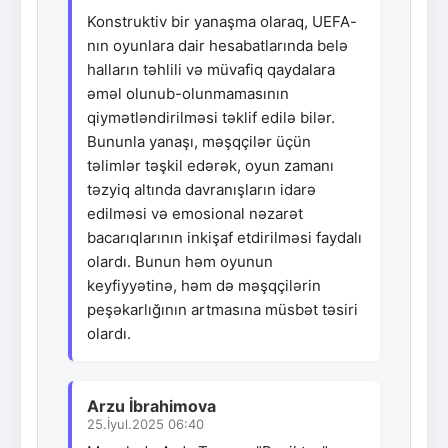
Konstruktiv bir yanaşma olaraq, UEFA-
nın oyunlara dair hesabatlarında belə
halların təhlili və müvafiq qaydalara
əməl olunub-olunmamasının
qiymətləndirilməsi təklif edilə bilər.
Bununla yanaşı, məşqçilər üçün
təlimlər təşkil edərək, oyun zamanı
təzyiq altında davranışların idarə
edilməsi və emosional nəzarət
bacarıqlarının inkişaf etdirilməsi faydalı
olardı. Bunun həm oyunun
keyfiyyətinə, həm də məşqçilərin
peşəkarlığının artmasına müsbət təsiri
olardı.
Arzu İbrahimova
25.İyul.2025 06:40