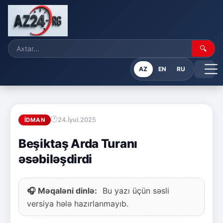
🔍
AZ
EN
RU
24.İyul.2025
İDMAN
Beşiktaş Arda Turanı
əsəbiləşdirdi
🎧 Məqaləni dinlə:
Bu yazı üçün səsli
versiya hələ hazırlanmayıb.