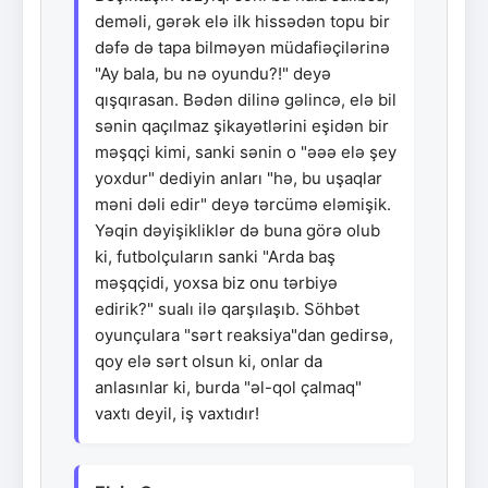
deməli, gərək elə ilk hissədən topu bir
dəfə də tapa bilməyən müdafiəçilərinə
"Ay bala, bu nə oyundu?!" deyə
qışqırasan. Bədən dilinə gəlincə, elə bil
sənin qaçılmaz şikayətlərini eşidən bir
məşqçi kimi, sanki sənin o "əəə elə şey
yoxdur" dediyin anları "hə, bu uşaqlar
məni dəli edir" deyə tərcümə eləmişik.
Yəqin dəyişikliklər də buna görə olub
ki, futbolçuların sanki "Arda baş
məşqçidi, yoxsa biz onu tərbiyə
edirik?" sualı ilə qarşılaşıb. Söhbət
oyunçulara "sərt reaksiya"dan gedirsə,
qoy elə sərt olsun ki, onlar da
anlasınlar ki, burda "əl-qol çalmaq"
vaxtı deyil, iş vaxtıdır!