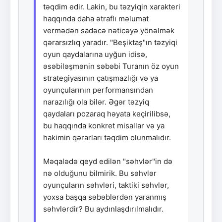
təqdim edir. Lakin, bu təzyiqin xarakteri
haqqında daha ətraflı məlumat
vermədən sadəcə nəticəyə yönəlmək
qərarsızlıq yaradır. "Beşiktaş"ın təzyiqi
oyun qaydalarına uyğun idisə,
əsəbiləşmənin səbəbi Turanın öz oyun
strategiyasının çatışmazlığı və ya
oyunçularının performansından
narazılığı ola bilər. Əgər təzyiq
qaydaları pozaraq həyata keçirilibsə,
bu haqqında konkret misallar və ya
hakimin qərarları təqdim olunmalıdır.
Məqalədə qeyd edilən "səhvlər"in də
nə olduğunu bilmirik. Bu səhvlər
oyunçuların səhvləri, taktiki səhvlər,
yoxsa başqa səbəblərdən yaranmış
səhvlərdir? Bu aydınlaşdırılmalıdır.