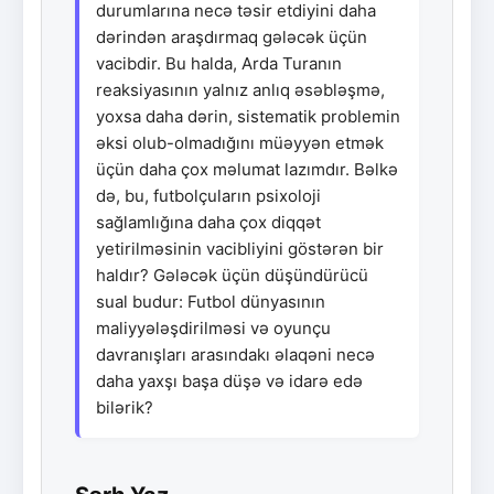
durumlarına necə təsir etdiyini daha
dərindən araşdırmaq gələcək üçün
vacibdir. Bu halda, Arda Turanın
reaksiyasının yalnız anlıq əsəbləşmə,
yoxsa daha dərin, sistematik problemin
əksi olub-olmadığını müəyyən etmək
üçün daha çox məlumat lazımdır. Bəlkə
də, bu, futbolçuların psixoloji
sağlamlığına daha çox diqqət
yetirilməsinin vacibliyini göstərən bir
haldır? Gələcək üçün düşündürücü
sual budur: Futbol dünyasının
maliyyələşdirilməsi və oyunçu
davranışları arasındakı əlaqəni necə
daha yaxşı başa düşə və idarə edə
bilərik?