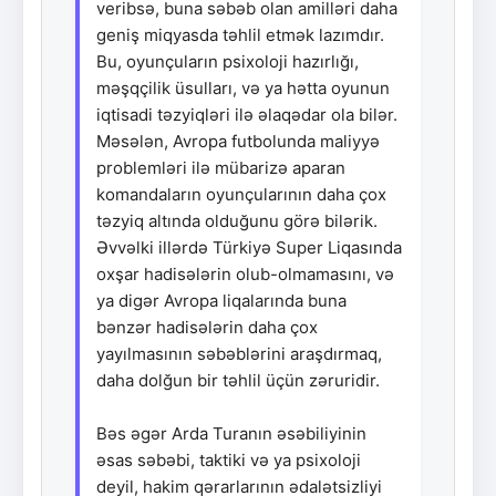
veribsə, buna səbəb olan amilləri daha
geniş miqyasda təhlil etmək lazımdır.
Bu, oyunçuların psixoloji hazırlığı,
məşqçilik üsulları, və ya hətta oyunun
iqtisadi təzyiqləri ilə əlaqədar ola bilər.
Məsələn, Avropa futbolunda maliyyə
problemləri ilə mübarizə aparan
komandaların oyunçularının daha çox
təzyiq altında olduğunu görə bilərik.
Əvvəlki illərdə Türkiyə Super Liqasında
oxşar hadisələrin olub-olmamasını, və
ya digər Avropa liqalarında buna
bənzər hadisələrin daha çox
yayılmasının səbəblərini araşdırmaq,
daha dolğun bir təhlil üçün zəruridir.
Bəs əgər Arda Turanın əsəbiliyinin
əsas səbəbi, taktiki və ya psixoloji
deyil, hakim qərarlarının ədalətsizliyi