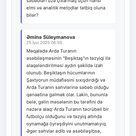
səbəbləri üzə çıxarmaq üçün hansı
elmi və analitik metodlar tətbiq oluna
bilər?
Əminə Süleymanova
25.İyul.2025 06:59
Məqalədə Arda Turanın
əsəbiləşməsinin "Beşiktaş"ın təzyiqi ilə
əlaqələndirilməsi aydın şəkildə izah
olunub. Beşiktaşın hücumlarının
Şaxtyorun müdafiəsini sıxışdırdığı və
Arda Turanın səhvlərinə səbəb olduğu
qənaətinə gəlmək olar. Lakin, bununla
belə, gəlin məsələnin bu tərəfini də
nəzərə alaq: Arda Turanın təcrübəli bir
futbolçu olduğunu və təzyiq altında
oynamağa öyrəşdiyini unutmamalıyıq.
Əgər səhvlər edib və əsəbiləşibsə,