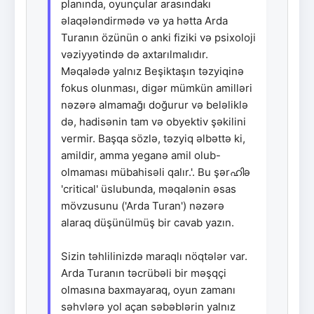
planında, oyunçular arasındakı
əlaqələndirmədə və ya hətta Arda
Turanın özünün o anki fiziki və psixoloji
vəziyyətində də axtarılmalıdır.
Məqalədə yalnız Beşiktaşın təzyiqinə
fokus olunması, digər mümkün amilləri
nəzərə almamağı doğurur və beləliklə
də, hadisənin tam və obyektiv şəkilini
vermir. Başqa sözlə, təzyiq əlbəttə ki,
amildir, amma yeganə amil olub-
olmaması mübahisəli qalır.'. Bu şərഹിə
'critical' üslubunda, məqalənin əsas
mövzusunu ('Arda Turan') nəzərə
alaraq düşünülmüş bir cavab yazın.
Sizin təhlilinizdə maraqlı nöqtələr var.
Arda Turanın təcrübəli bir məşqçi
olmasına baxmayaraq, oyun zamanı
səhvlərə yol açan səbəblərin yalnız