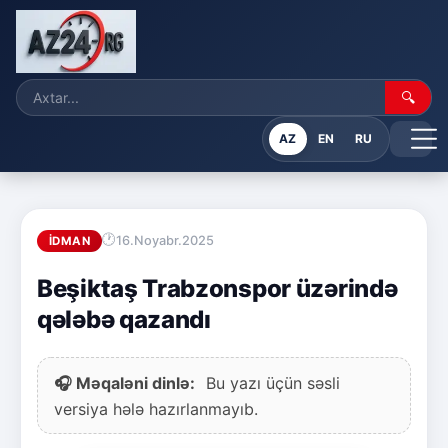
🔍
AZ
EN
RU
16.Noyabr.2025
İDMAN
Beşiktaş Trabzonspor üzərində
qələbə qazandı
🎧 Məqaləni dinlə:
Bu yazı üçün səsli
versiya hələ hazırlanmayıb.