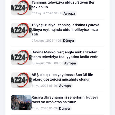
Tanınmış televiziya ulduzu Stiven Ber
saxlanılıb
Avropa
07.Avqust.2026 10:43
16 yaşlı rusiyalı tennisçi Kristina Lyutova
dünya reytinqində ciddi irəliləyişə imza
atdı
Dünya
04.Avqust.2026 11:06
Davina Makkol xərçənglə mübarizədən
sonra televiziya fəaliyyətinə fasilə verir
Avropa
03.Avqust.2026 00:59
ABŞ-da qızılca yayılması: Son 35 ilin
rekord göstəricisi müşahidə olunur
Avropa
31.İyul.2026 05:46
Rusiya Ukraynanın iri şəhərlərini kütləvi
raket və dron atəşinə tutub
Dünya
31.İyul.2026 03:09