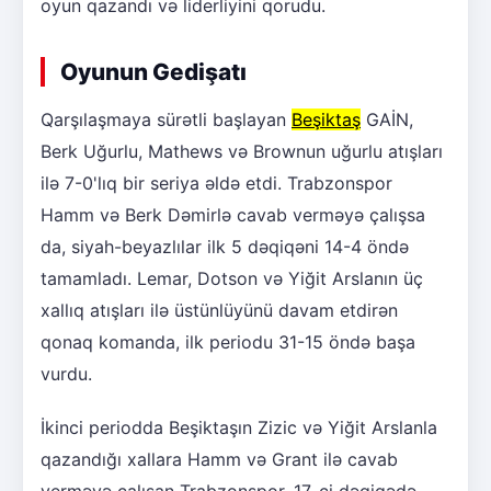
oyun qazandı və liderliyini qorudu.
Oyunun Gedişatı
Qarşılaşmaya sürətli başlayan
Beşiktaş
GAİN,
Berk Uğurlu, Mathews və Brownun uğurlu atışları
ilə 7-0'lıq bir seriya əldə etdi. Trabzonspor
Hamm və Berk Dəmirlə cavab verməyə çalışsa
da, siyah-beyazlılar ilk 5 dəqiqəni 14-4 öndə
tamamladı. Lemar, Dotson və Yiğit Arslanın üç
xallıq atışları ilə üstünlüyünü davam etdirən
qonaq komanda, ilk periodu 31-15 öndə başa
vurdu.
İkinci periodda Beşiktaşın Zizic və Yiğit Arslanla
qazandığı xallara Hamm və Grant ilə cavab