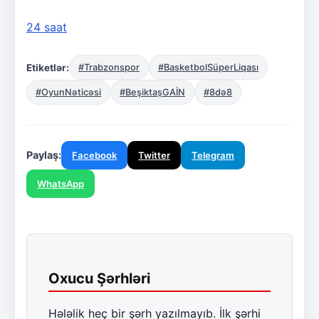
24 saat
Etiketlər:
#Trabzonspor
#BasketbolSüperLiqası
#OyunNəticəsi
#BeşiktaşGAİN
#8də8
Paylaş:
Facebook
Twitter
Telegram
WhatsApp
Oxucu Şərhləri
Hələlik heç bir şərh yazılmayıb. İlk şərhi