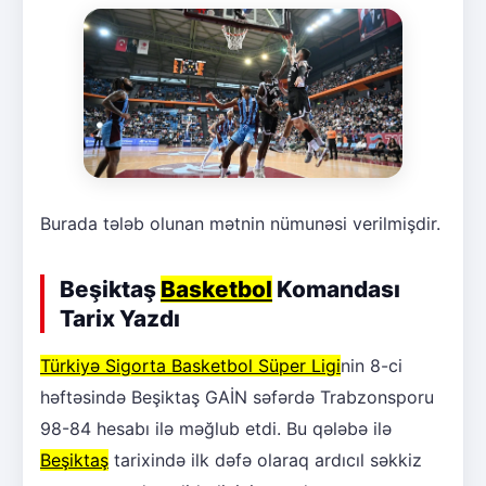
Burada tələb olunan mətnin nümunəsi verilmişdir.
Beşiktaş
Basketbol
Komandası
Tarix Yazdı
Türkiyə Sigorta Basketbol Süper Ligi
nin 8-ci
həftəsində Beşiktaş GAİN səfərdə Trabzonsporu
98-84 hesabı ilə məğlub etdi. Bu qələbə ilə
Beşiktaş
tarixində ilk dəfə olaraq ardıcıl səkkiz