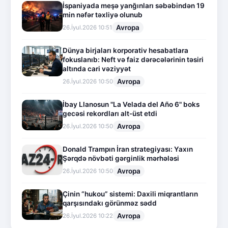
İspaniyada meşə yanğınları səbəbindən 19
min nəfər təxliyə olunub
Avropa
26.İyul.2026 10:51
Dünya birjaları korporativ hesabatlara
fokuslanıb: Neft və faiz dərəcələrinin təsiri
altında cari vəziyyət
Avropa
26.İyul.2026 10:50
İbay Llanosun "La Velada del Año 6" boks
gecəsi rekordları alt-üst etdi
Avropa
26.İyul.2026 10:50
Donald Trampın İran strategiyası: Yaxın
Şərqdə növbəti gərginlik mərhələsi
Avropa
26.İyul.2026 10:50
Çinin “hukou” sistemi: Daxili miqrantların
qarşısındakı görünməz sədd
Avropa
26.İyul.2026 10:22