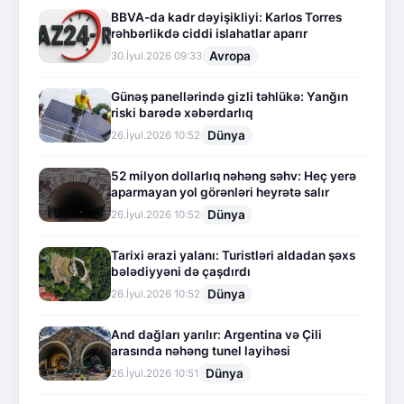
BBVA-da kadr dəyişikliyi: Karlos Torres
rəhbərlikdə ciddi islahatlar aparır
Avropa
30.İyul.2026 09:33
Günəş panellərində gizli təhlükə: Yanğın
riski barədə xəbərdarlıq
Dünya
26.İyul.2026 10:52
52 milyon dollarlıq nəhəng səhv: Heç yerə
aparmayan yol görənləri heyrətə salır
Dünya
26.İyul.2026 10:52
Tarixi ərazi yalanı: Turistləri aldadan şəxs
bələdiyyəni də çaşdırdı
Dünya
26.İyul.2026 10:52
And dağları yarılır: Argentina və Çili
arasında nəhəng tunel layihəsi
Dünya
26.İyul.2026 10:51