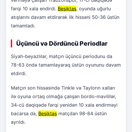
verməyə çalışan Trabzonspor, 17-ci dəqiqədə
fərqi 10 xala endirdi.
Beşiktaş
, oyunda uğurlu
atışlarını davam etdirərək ilk hissəni 50-36 üstün
tamamladı.
Üçüncü və Dördüncü Periodlar
Siyah-beyazlılar, matçın üçüncü periodunu da
78-63 öndə tamamlayaraq üstün oyununu davam
etdirdi.
Matçın son hissəsində Tinkle və Taylorın xalları
ilə oyuna ortaq olmağa çalışan bordo-mavililər,
34-cü dəqiqədə fərqi yenidən 10 xala endirməyi
bacarsa da,
Beşiktaş
matçdan 98-84 üstün
ayrıldı.