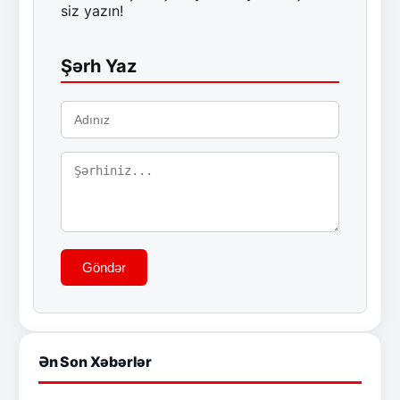
siz yazın!
Şərh Yaz
Göndər
Ən Son Xəbərlər