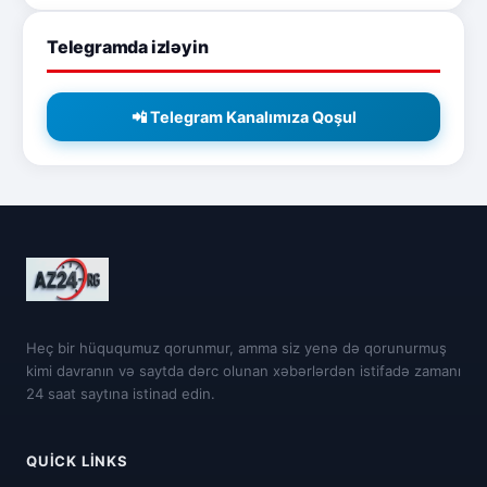
Telegramda izləyin
📲 Telegram Kanalımıza Qoşul
Heç bir hüququmuz qorunmur, amma siz yenə də qorunurmuş
kimi davranın və saytda dərc olunan xəbərlərdən istifadə zamanı
24 saat saytına istinad edin.
QUICK LINKS