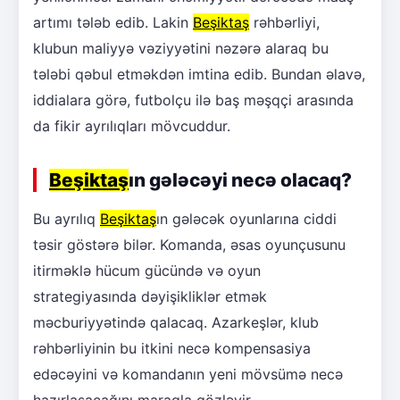
artımı tələb edib. Lakin
Beşiktaş
rəhbərliyi,
klubun maliyyə vəziyyətini nəzərə alaraq bu
tələbi qəbul etməkdən imtina edib. Bundan əlavə,
iddialara görə, futbolçu ilə baş məşqçi arasında
da fikir ayrılıqları mövcuddur.
Beşiktaş
ın gələcəyi necə olacaq?
Bu ayrılıq
Beşiktaş
ın gələcək oyunlarına ciddi
təsir göstərə bilər. Komanda, əsas oyunçusunu
itirməklə hücum gücündə və oyun
strategiyasında dəyişikliklər etmək
məcburiyyətində qalacaq. Azarkeşlər, klub
rəhbərliyinin bu itkini necə kompensasiya
edəcəyini və komandanın yeni mövsümə necə