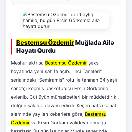
Bestemsu Özdemir
Muğlada Ailə
Həyatı Qurdu
Məşhur aktrisa
Bestemsu Özdemir
şəxsi
həyatında yeni səhifə açıb. "İnci Taneleri"
serialındakı "Semiramis" rolu ilə tanınan 34 yaşlı
sənətçi keçmiş basketbolçu Ersin Görkəmlə
evlənib. Cütlüyün münasibətləri bir müddətdir ki,
dolğun şəkildə davam edirdi. Keçən həftə sənət
aləmində yayılan xəbərlərə görə,
Bestemsu
Özdemir
və Ersin Görkəm valideyn olmağa
hazırlaşır. Bu gün isə onlar Muğla şəhərində