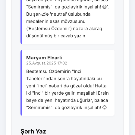
"Semiramis"i də gözləyirik inşallah! 😊'.
Bu şərഹിə 'neutral' üslubunda,
məqalənin əsas mövzusunu
('Bestemsu Özdemir') nəzərə alaraq
düşünülmüş bir cavab yazın.
Məryəm Elnarli
25.Avqust.2025 17:02
Bestemsu Özdemirin "İnci
Taneleri"ndən sonra həyatındakı bu
yeni "inci" xəbəri də gözəl oldu! Hətta
iki "inci" bir yerdə gəlir, maşallah! Ersin
bəyə də yeni həyatında uğurlar, balaca
"Semiramis"i də gözləyirik inşallah! 😊
Şərh Yaz