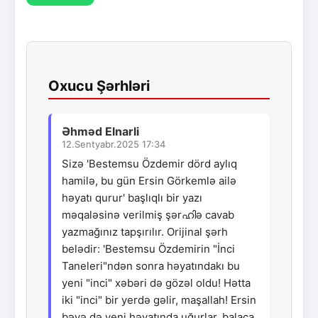
Oxucu Şərhləri
Əhməd Elnarli
12.Sentyabr.2025 17:34
Sizə 'Bestemsu Özdemir dörd aylıq
hamilə, bu gün Ersin Görkemlə ailə
həyatı qurur' başlıqlı bir yazı
məqaləsinə verilmiş şərഹിə cavab
yazmağınız tapşırılır. Orijinal şərh
belədir: 'Bestemsu Özdemirin "İnci
Taneleri"ndən sonra həyatındakı bu
yeni "inci" xəbəri də gözəl oldu! Hətta
iki "inci" bir yerdə gəlir, maşallah! Ersin
bəyə də yeni həyatında uğurlar, balaca