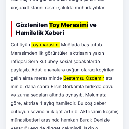
xoşbəxtliklərini rəsmi şəkildə möhürləyiblər.
Gözlənilən
Toy Mərasimi
və
Hamiləlik Xəbəri
Cütlüyün
toy mərasimi
Muğlada baş tutub.
Mərasimdən ilk görüntüləri aktrisanın yaxın
rəfiqəsi Sera Kutlubey sosial şəbəkələrdə
paylaşıb. Adət-ənənələrə uyğun olaraq keçirilən
gəlin alma mərasimində
Bestemsu Özdemir
ata
minib, daha sonra Ersin Görkəmlə birlikdə davul
və zurna sədaları altında oynayıb. Məlumata
görə, aktrisa 4 aylıq hamilədir. Bu xoş xəbər
cütlüyün sevincini ikiqat artırıb. Aktrisanın keçmiş
münasibətləri arasında həmkarı Burak Dənizlə
yaşadığı eşq də diqqət çəkmişdi, lakin o,