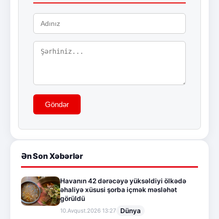
Göndər
Ən Son Xəbərlər
Havanın 42 dərəcəyə yüksəldiyi ölkədə
əhaliyə xüsusi şorba içmək məsləhət
görüldü
Dünya
10.Avqust.2026 13:27