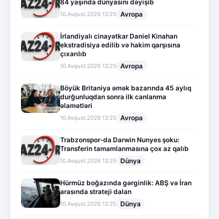
84 yaşında dünyasını dəyişib
Avropa
10.Avqust.2026 13:25
İrlandiyalı cinayətkar Daniel Kinahan
ekstradisiya edilib və hakim qarşısına
çıxarılıb
Avropa
10.Avqust.2026 13:25
Böyük Britaniya əmək bazarında 45 aylıq
durğunluqdan sonra ilk canlanma
əlamətləri
Avropa
10.Avqust.2026 13:25
Trabzonspor-da Darwin Nunyes şoku:
Transferin tamamlanmasına çox az qalıb
Dünya
10.Avqust.2026 13:25
Hürmüz boğazında gərginlik: ABŞ və İran
arasında strateji dalan
Dünya
10.Avqust.2026 13:25