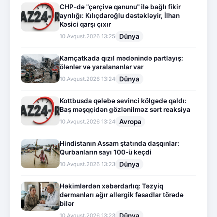
CHP-də "çərçivə qanunu" ilə bağlı fikir
ayrılığı: Kılıçdaroğlu dəstəkləyir, İlhan
Kəsici qarşı çıxır
Dünya
10.Avqust.2026 13:25
Kamçatkada qızıl mədənində partlayış:
ölənlər və yaralananlar var
Dünya
10.Avqust.2026 13:24
Kottbusda qələbə sevinci kölgədə qaldı:
Baş məşqçidən gözlənilməz sərt reaksiya
Avropa
10.Avqust.2026 13:24
Hindistanın Assam ştatında daşqınlar:
Qurbanların sayı 100-ü keçdi
Dünya
10.Avqust.2026 13:23
Həkimlərdən xəbərdarlıq: Təzyiq
dərmanları ağır allergik fəsadlar törədə
bilər
Dünya
10.Avqust.2026 13:23