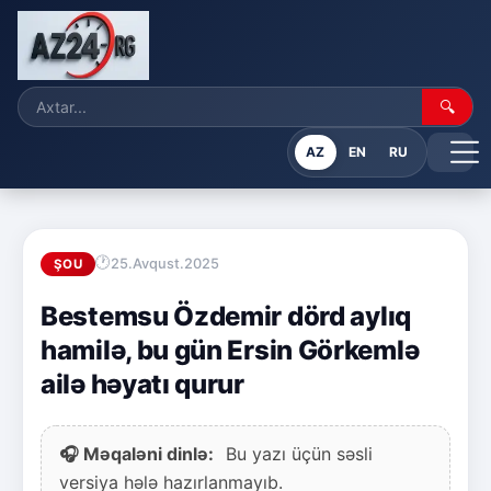
🔍
AZ
EN
RU
25.Avqust.2025
ŞOU
Bestemsu Özdemir dörd aylıq
hamilə, bu gün Ersin Görkemlə
ailə həyatı qurur
🎧 Məqaləni dinlə:
Bu yazı üçün səsli
versiya hələ hazırlanmayıb.