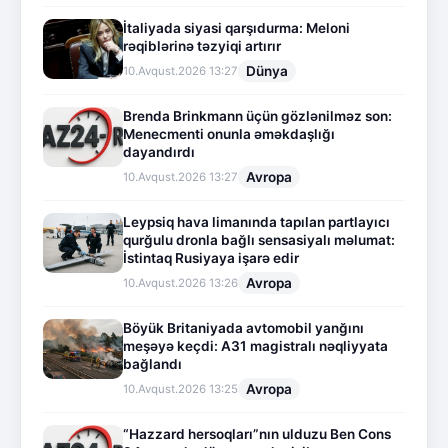
İtaliyada siyasi qarşıdurma: Meloni
rəqiblərinə təzyiqi artırır
Dünya
10.Avqust.2026 13:27
Brenda Brinkmann üçün gözlənilməz son:
Menecmenti onunla əməkdaşlığı
dayandırdı
Avropa
10.Avqust.2026 13:27
Leypsiq hava limanında tapılan partlayıcı
qurğulu dronla bağlı sensasiyalı məlumat:
İstintaq Rusiyaya işarə edir
Avropa
10.Avqust.2026 13:26
Böyük Britaniyada avtomobil yanğını
meşəyə keçdi: A31 magistralı nəqliyyata
bağlandı
Avropa
10.Avqust.2026 13:25
“Hazzard hersoqları”nın ulduzu Ben Cons