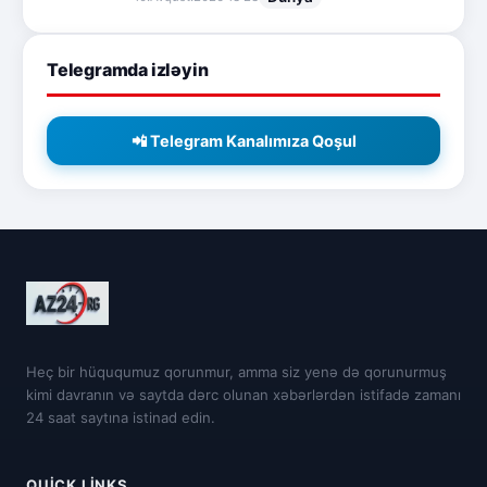
Telegramda izləyin
📲 Telegram Kanalımıza Qoşul
Heç bir hüququmuz qorunmur, amma siz yenə də qorunurmuş
kimi davranın və saytda dərc olunan xəbərlərdən istifadə zamanı
24 saat saytına istinad edin.
QUICK LINKS