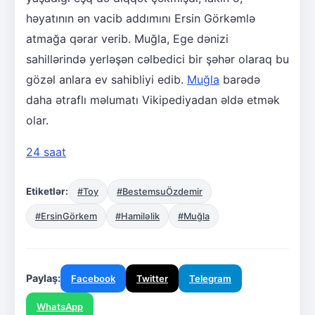
həyatının ən vacib addımını Ersin Görkəmlə
atmağa qərar verib. Muğla, Ege dənizi
sahillərində yerləşən cəlbedici bir şəhər olaraq bu
gözəl anlara ev sahibliyi edib.
Muğla
barədə
daha ətraflı məlumatı Vikipediyadan əldə etmək
olar.
24 saat
Etiketlər:
#Toy
#BestemsuÖzdemir
#ErsinGörkem
#Hamiləlik
#Muğla
Paylaş:
Facebook
Twitter
Telegram
WhatsApp