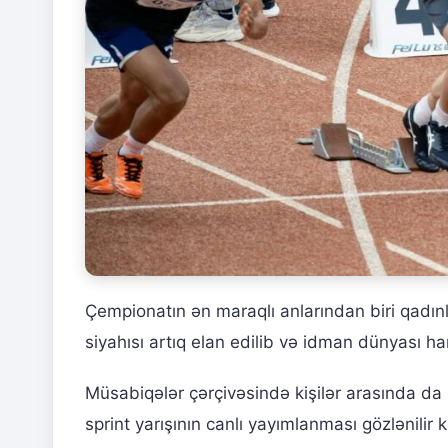
Çempionatın ən maraqlı anlarından biri qadınla
siyahısı artıq elan edilib və idman dünyası han
Müsabiqələr çərçivəsində kişilər arasında da s
sprint yarışının canlı yayımlanması gözlənilir