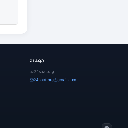
ƏLAQƏ
az24saat.org
24saat.org@gmail.com