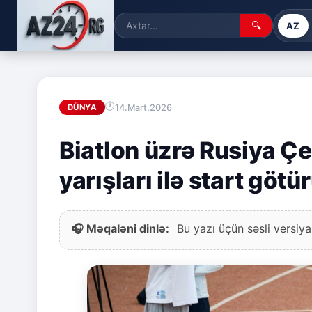
🔍
AZ
14.Mart.2026
DÜNYA
Biatlon üzrə Rusiya Ç
yarışları ilə start götü
🎧 Məqaləni dinlə:
Bu yazı üçün səsli versiya