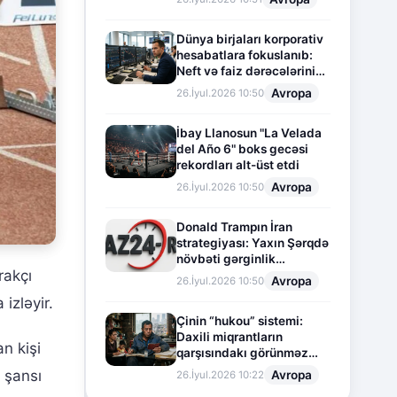
Dünya birjaları korporativ
hesabatlara fokuslanıb:
Neft və faiz dərəcələrinin
təsiri altında cari vəziyyət
Avropa
26.İyul.2026 10:50
İbay Llanosun "La Velada
del Año 6" boks gecəsi
rekordları alt-üst etdi
Avropa
26.İyul.2026 10:50
Donald Trampın İran
strategiyası: Yaxın Şərqdə
növbəti gərginlik
rakçı
mərhələsi
Avropa
26.İyul.2026 10:50
izləyir.
Çinin “hukou” sistemi:
Daxili miqrantların
n kişi
qarşısındakı görünməz
sədd
k şansı
Avropa
26.İyul.2026 10:22