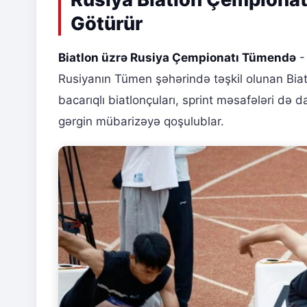
Götürür
Biatlon üzrə Rusiya Çempionatı Tümendə
- 
Rusiyanın Tümen şəhərində təşkil olunan Biat
bacarıqlı biatlonçuları, sprint məsafələri də 
gərgin mübarizəyə qoşulublar.