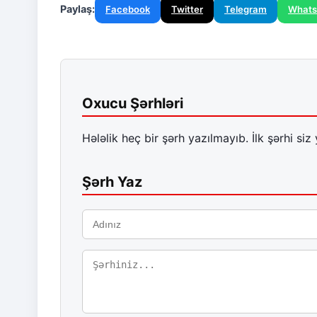
Paylaş:
Facebook
Twitter
Telegram
What
Oxucu Şərhləri
Hələlik heç bir şərh yazılmayıb. İlk şərhi siz 
Şərh Yaz