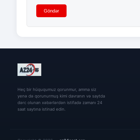
Göndər
Heç bir hüququmuz qorunmur, amma siz
yenə də qorunurmuş kimi davranın və saytda
dərc olunan xəbərlərdən istifadə zamanı 24
saat saytına istinad edin.