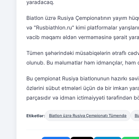
yaradacaq.
Biatlon üzrə Rusiya Çempionatının yayım hüquq
və "Rusbiathlon.ru" kimi platformalar yarışla
vacib məqamı əldən verməməsinə şərait yara
Tümen şəhərindəki müsabiqələrin ətraflı cədvəl
olunub. Bu məlumatlar həm idmançılar, həm d
Bu çempionat Rusiya biatlonunun hazırkı səvi
özlərini sübut etmələri üçün də bir imkan yar
parçasıdır və idman ictimaiyyəti tərəfindən bö
Etiketlər:
Biatlon üzrə Rusiya Çempionatı Tümendə
Bi