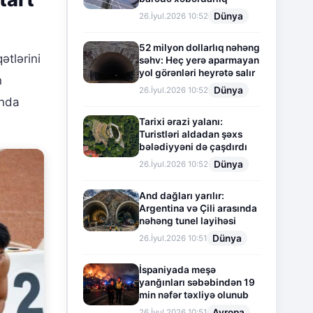
Dünya
26.İyul.2026 10:52
52 milyon dollarlıq nəhəng
ətlərini
səhv: Heç yerə aparmayan
yol görənləri heyrətə salır
n
Dünya
26.İyul.2026 10:52
unda
Tarixi ərazi yalanı:
Turistləri aldadan şəxs
bələdiyyəni də çaşdırdı
Dünya
26.İyul.2026 10:52
And dağları yarılır:
Argentina və Çili arasında
nəhəng tunel layihəsi
Dünya
26.İyul.2026 10:51
İspaniyada meşə
yanğınları səbəbindən 19
min nəfər təxliyə olunub
Avropa
26.İyul.2026 10:51