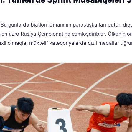
Bu günlərdə biatlon idmanının pərəstişkarları bütün diqq
lon üzrə Rusiya Çempionatına cəmləşdiriblər. Ölkənin ə
daxil olmaqla, müxtəlif kateqoriyalarda qızıl medallar uğr