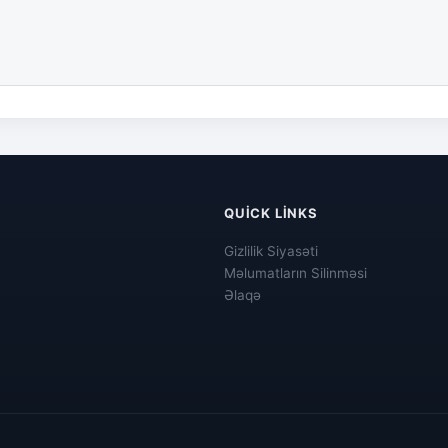
QUICK LINKS
Gizlilik Siyasəti
Məlumatların Silinməsi
Əlaqə