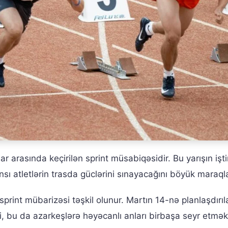
r arasında keçirilən sprint müsabiqəsidir. Bu yarışın işti
sı atletlərin trasda güclərini sınayacağını böyük maraqla 
print mübarizəsi təşkil olunur. Martın 14-nə planlaşdırıla
 ki, bu da azarkeşlərə həyəcanlı anları birbaşa seyr etmə