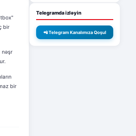
Telegramda izləyin
rtbox"
 bir
📲 Telegram Kanalımıza Qoşul
n nəşr
ur.
ların
maz bir