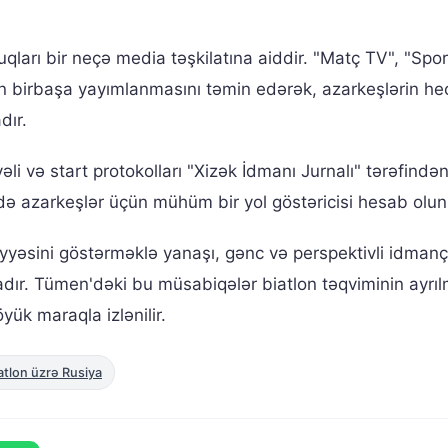
ları bir neçə media təşkilatına aiddir. "Matç TV", "Spo
rın birbaşa yayımlanmasını təmin edərək, azarkeşlərin heç
dır.
i və start protokolları "Xizək İdmanı Jurnalı" tərəfində
ə azarkeşlər üçün mühüm bir yol göstəricisi hesab olun
yyəsini göstərməklə yanaşı, gənc və perspektivli idmançı
adır. Tümen'dəki bu müsabiqələr biatlon təqviminin ayrıl
yük maraqla izlənilir.
atlon üzrə Rusiya