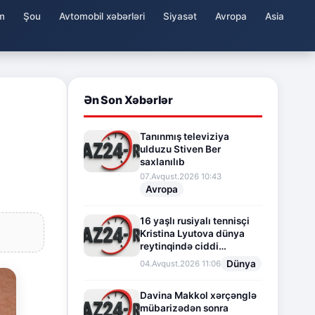
m
Şou
Avtomobil xəbərləri
Siyasət
Avropa
Asia
Ən Son Xəbərlər
Tanınmış televiziya
ulduzu Stiven Ber
saxlanılıb
07.Avqust.2026 10:43
Avropa
16 yaşlı rusiyalı tennisçi
Kristina Lyutova dünya
reytinqində ciddi
irəliləyişə imza atdı
Dünya
04.Avqust.2026 11:06
Davina Makkol xərçənglə
mübarizədən sonra