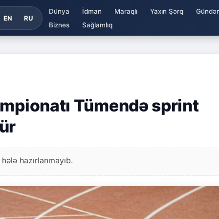
Dünya
İdman
Maraqlı
Yaxın Şərq
Gündə
EN
RU
Biznes
Sağlamlıq
empionatı Tümendə sprint
rür
 hələ hazırlanmayıb.