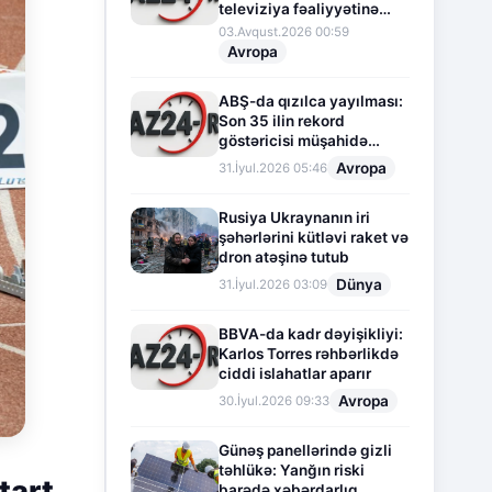
televiziya fəaliyyətinə
fasilə verir
03.Avqust.2026 00:59
Avropa
ABŞ-da qızılca yayılması:
Son 35 ilin rekord
göstəricisi müşahidə
olunur
Avropa
31.İyul.2026 05:46
Rusiya Ukraynanın iri
şəhərlərini kütləvi raket və
dron atəşinə tutub
Dünya
31.İyul.2026 03:09
BBVA-da kadr dəyişikliyi:
Karlos Torres rəhbərlikdə
ciddi islahatlar aparır
Avropa
30.İyul.2026 09:33
Günəş panellərində gizli
təhlükə: Yanğın riski
tart
barədə xəbərdarlıq