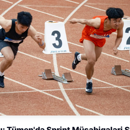
ı: Tümen'də Sprint Müsabiqələri S