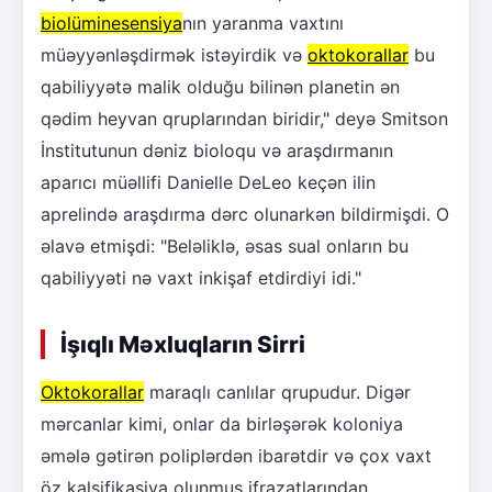
biolüminesensiya
nın yaranma vaxtını
müəyyənləşdirmək istəyirdik və
oktokorallar
bu
qabiliyyətə malik olduğu bilinən planetin ən
qədim heyvan qruplarından biridir," deyə Smitson
İnstitutunun dəniz bioloqu və araşdırmanın
aparıcı müəllifi Danielle DeLeo keçən ilin
aprelində araşdırma dərc olunarkən bildirmişdi. O
əlavə etmişdi: "Beləliklə, əsas sual onların bu
qabiliyyəti nə vaxt inkişaf etdirdiyi idi."
İşıqlı Məxluqların Sirri
Oktokorallar
maraqlı canlılar qrupudur. Digər
mərcanlar kimi, onlar da birləşərək koloniya
əmələ gətirən poliplərdən ibarətdir və çox vaxt
öz kalsifikasiya olunmuş ifrazatlarından