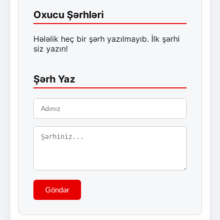
Oxucu Şərhləri
Hələlik heç bir şərh yazılmayıb. İlk şərhi
siz yazın!
Şərh Yaz
Göndər