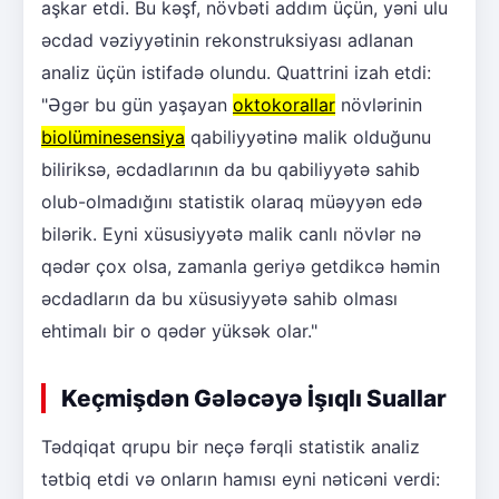
aşkar etdi. Bu kəşf, növbəti addım üçün, yəni ulu
əcdad vəziyyətinin rekonstruksiyası adlanan
analiz üçün istifadə olundu. Quattrini izah etdi:
"Əgər bu gün yaşayan
oktokorallar
növlərinin
biolüminesensiya
qabiliyyətinə malik olduğunu
biliriksə, əcdadlarının da bu qabiliyyətə sahib
olub-olmadığını statistik olaraq müəyyən edə
bilərik. Eyni xüsusiyyətə malik canlı növlər nə
qədər çox olsa, zamanla geriyə getdikcə həmin
əcdadların da bu xüsusiyyətə sahib olması
ehtimalı bir o qədər yüksək olar."
Keçmişdən Gələcəyə İşıqlı Suallar
Tədqiqat qrupu bir neçə fərqli statistik analiz
tətbiq etdi və onların hamısı eyni nəticəni verdi: