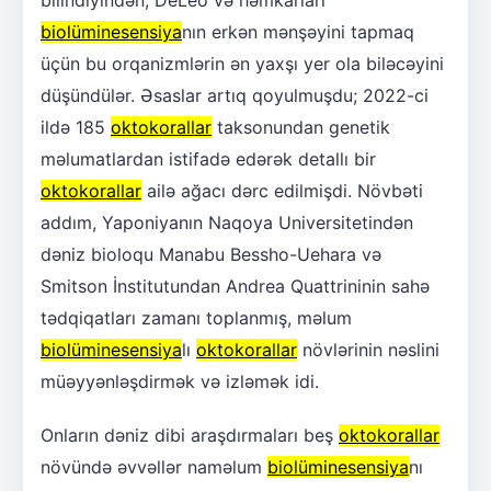
bilindiyindən, DeLeo və həmkarları
biolüminesensiya
nın erkən mənşəyini tapmaq
üçün bu orqanizmlərin ən yaxşı yer ola biləcəyini
düşündülər. Əsaslar artıq qoyulmuşdu; 2022-ci
ildə 185
oktokorallar
taksonundan genetik
məlumatlardan istifadə edərək detallı bir
oktokorallar
ailə ağacı dərc edilmişdi. Növbəti
addım, Yaponiyanın Naqoya Universitetindən
dəniz bioloqu Manabu Bessho-Uehara və
Smitson İnstitutundan Andrea Quattrininin sahə
tədqiqatları zamanı toplanmış, məlum
biolüminesensiya
lı
oktokorallar
növlərinin nəslini
müəyyənləşdirmək və izləmək idi.
Onların dəniz dibi araşdırmaları beş
oktokorallar
növündə əvvəllər naməlum
biolüminesensiya
nı