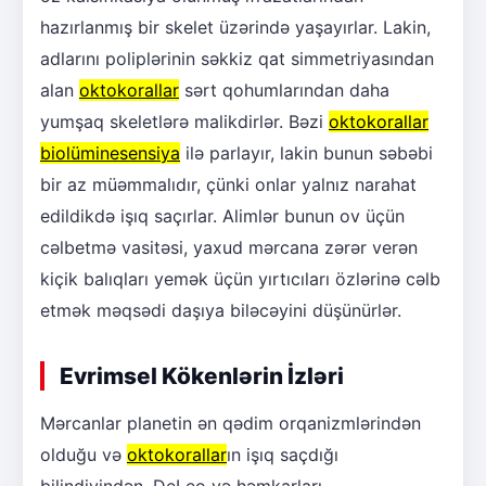
hazırlanmış bir skelet üzərində yaşayırlar. Lakin,
adlarını poliplərinin səkkiz qat simmetriyasından
alan
oktokorallar
sərt qohumlarından daha
yumşaq skeletlərə malikdirlər. Bəzi
oktokorallar
biolüminesensiya
ilə parlayır, lakin bunun səbəbi
bir az müəmmalıdır, çünki onlar yalnız narahat
edildikdə işıq saçırlar. Alimlər bunun ov üçün
cəlbetmə vasitəsi, yaxud mərcana zərər verən
kiçik balıqları yemək üçün yırtıcıları özlərinə cəlb
etmək məqsədi daşıya biləcəyini düşünürlər.
Evrimsel Kökenlərin İzləri
Mərcanlar planetin ən qədim orqanizmlərindən
olduğu və
oktokorallar
ın işıq saçdığı