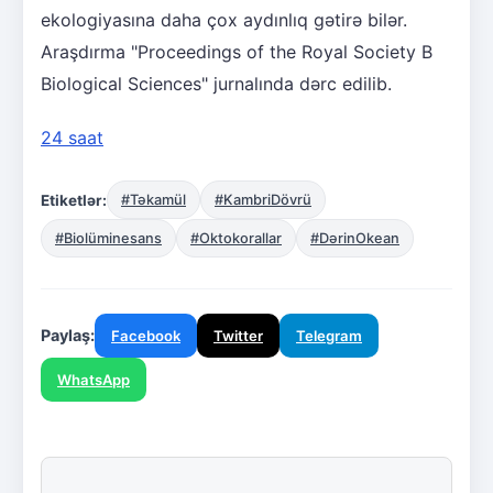
ekologiyasına daha çox aydınlıq gətirə bilər.
Araşdırma "Proceedings of the Royal Society B
Biological Sciences" jurnalında dərc edilib.
24 saat
Etiketlər:
#Təkamül
#KambriDövrü
#Biolüminesans
#Oktokorallar
#DərinOkean
Paylaş:
Facebook
Twitter
Telegram
WhatsApp