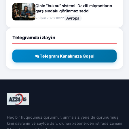
Çinin “hukou” sistemi: Daxili miqrantların
qarşısındakı görünməz sədd
Avropa
26.İyul.2026 10:22
Telegramda izləyin
📲 Telegram Kanalımıza Qoşul
Heç bir hüququmuz qorunmur, amma siz yenə də qorunurmuş
kimi davranın və saytda dərc olunan xəbərlərdən istifadə zamanı