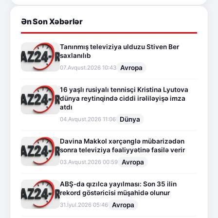
Ən Son Xəbərlər
Tanınmış televiziya ulduzu Stiven Ber
saxlanılıb
Avropa
07.Avqust.2026 10:43
16 yaşlı rusiyalı tennisçi Kristina Lyutova
dünya reytinqində ciddi irəliləyişə imza
atdı
Dünya
04.Avqust.2026 11:06
Davina Makkol xərçənglə mübarizədən
sonra televiziya fəaliyyətinə fasilə verir
Avropa
03.Avqust.2026 00:59
ABŞ-da qızılca yayılması: Son 35 ilin
rekord göstəricisi müşahidə olunur
Avropa
31.İyul.2026 05:46