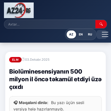
🔍
AZ
EN
RU
03.Dekabr.2025
ELM
Biolüminesensiyanın 500
milyon il öncə təkamül etdiyi üzə
çıxdı
🎧 Məqaləni dinlə:
Bu yazı üçün səsli
versiya hələ hazırlanmayıb.