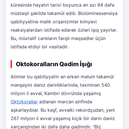
kürəsində həyatın tarixi boyunca ən azı 94 dəfə
müstəqil şəkildə təkamül edib. Biolüminessensiya
qabiliyyətinə malik orqanizmlər kimyəvi
reaksiyalardan istifadə edərək özləri işıq yayırlar.
Bu, müxtəlif canlıların fərqli məqsədlər üçün
istifadə etdiyi bir vasitədir.
Oktokoralların Qədim İşığı
Alimlər bu qabiliyyətin ən erkən məlum təkamül
mənşəyini dəniz dərinliklərində, təxminən 540
milyon il əvvəl, Kambri dövründə yaşamış
Oktokorallar
adlanan mərcan sinfində
aşkarlayıblar. Bu kəşf, əvvəlki rekordçudan, yəni
267 milyon il əvvəl yaşamış kiçik bir dərin dəniz
xərçəngindən iki dəfə daha qədimdir. "Biz