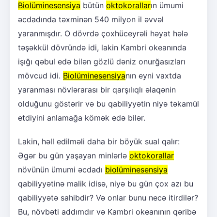
Biolüminesensiya
bütün
oktokorallar
ın ümumi
əcdadında təxminən 540 milyon il əvvəl
yaranmışdır. O dövrdə çoxhüceyrəli həyat hələ
təşəkkül dövründə idi, lakin Kambri okeanında
işığı qəbul edə bilən gözlü dəniz onurğasızları
mövcud idi.
Biolüminesensiya
nın eyni vaxtda
yaranması növlərarası bir qarşılıqlı əlaqənin
olduğunu göstərir və bu qabiliyyətin niyə təkamül
etdiyini anlamağa kömək edə bilər.
Lakin, həll edilməli daha bir böyük sual qalır:
Əgər bu gün yaşayan minlərlə
oktokorallar
növünün ümumi əcdadı
biolüminesensiya
qabiliyyətinə malik idisə, niyə bu gün çox azı bu
qabiliyyətə sahibdir? Və onlar bunu necə itirdilər?
Bu, növbəti addımdır və Kambri okeanının qəribə