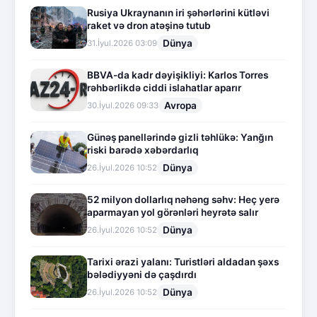
Rusiya Ukraynanın iri şəhərlərini kütləvi
raket və dron atəşinə tutub
Dünya
31.İyul.2026 03:09
BBVA-da kadr dəyişikliyi: Karlos Torres
rəhbərlikdə ciddi islahatlar aparır
Avropa
30.İyul.2026 09:33
Günəş panellərində gizli təhlükə: Yanğın
riski barədə xəbərdarlıq
Dünya
26.İyul.2026 10:52
52 milyon dollarlıq nəhəng səhv: Heç yerə
aparmayan yol görənləri heyrətə salır
Dünya
26.İyul.2026 10:52
Tarixi ərazi yalanı: Turistləri aldadan şəxs
bələdiyyəni də çaşdırdı
Dünya
26.İyul.2026 10:52