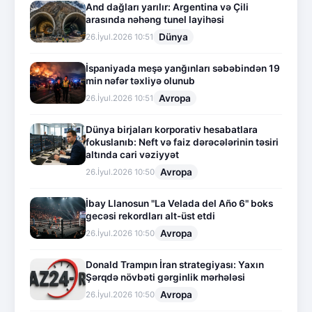
And dağları yarılır: Argentina və Çili
arasında nəhəng tunel layihəsi
Dünya
26.İyul.2026 10:51
İspaniyada meşə yanğınları səbəbindən 19
min nəfər təxliyə olunub
Avropa
26.İyul.2026 10:51
Dünya birjaları korporativ hesabatlara
fokuslanıb: Neft və faiz dərəcələrinin təsiri
altında cari vəziyyət
Avropa
26.İyul.2026 10:50
İbay Llanosun "La Velada del Año 6" boks
gecəsi rekordları alt-üst etdi
Avropa
26.İyul.2026 10:50
Donald Trampın İran strategiyası: Yaxın
Şərqdə növbəti gərginlik mərhələsi
Avropa
26.İyul.2026 10:50