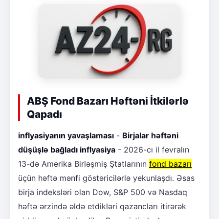
ABŞ Fond Bazarı Həftəni İtkilərlə
Qapadı
inflyasiyanın yavaşlaması
-
Birjalar həftəni
düşüşlə bağladı inflyasiya
- 2026-cı il fevralın
13-də Amerika Birləşmiş Ştatlarının
fond bazarı
üçün həftə mənfi göstəricilərlə yekunlaşdı. Əsas
birja indeksləri olan Dow, S&P 500 və Nasdaq
həftə ərzində əldə etdikləri qazancları itirərək