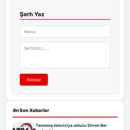
Şərh Yaz
Göndər
Ən Son Xəbərlər
Tanınmış televiziya ulduzu Stiven Ber