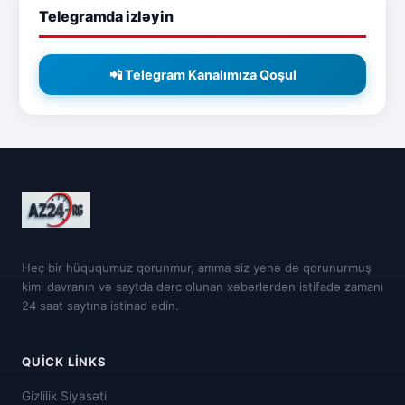
Telegramda izləyin
📲 Telegram Kanalımıza Qoşul
Heç bir hüququmuz qorunmur, amma siz yenə də qorunurmuş
kimi davranın və saytda dərc olunan xəbərlərdən istifadə zamanı
24 saat saytına istinad edin.
QUICK LINKS
Gizlilik Siyasəti