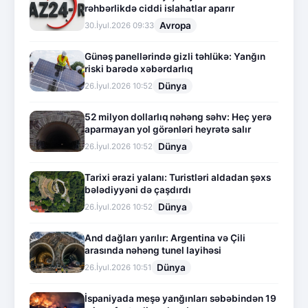
rəhbərlikdə ciddi islahatlar aparır
Avropa
30.İyul.2026 09:33
Günəş panellərində gizli təhlükə: Yanğın
riski barədə xəbərdarlıq
Dünya
26.İyul.2026 10:52
52 milyon dollarlıq nəhəng səhv: Heç yerə
aparmayan yol görənləri heyrətə salır
Dünya
26.İyul.2026 10:52
Tarixi ərazi yalanı: Turistləri aldadan şəxs
bələdiyyəni də çaşdırdı
Dünya
26.İyul.2026 10:52
And dağları yarılır: Argentina və Çili
arasında nəhəng tunel layihəsi
Dünya
26.İyul.2026 10:51
İspaniyada meşə yanğınları səbəbindən 19