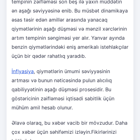
tempinin zəifləməsi son beş ilə yaxın müddətin
ən aşağı səviyyəsinə enib. Bu müsbət dinamikaya
əsas təsir edən amillər arasında yanacaq
qiymətlərinin aşağı düşməsi və mənzil xərclərinin
artım tempinin səngiməsi yer alır. Yanvar ayında
benzin qiymətlərindəki eniş amerikalı istehlakçılar
üçün bir qədər rahatlıq yaradıb.
İnflyasiya
, qiymətlərin ümumi səviyyəsinin
artması və bunun nəticəsində pulun alıcılıq
qabiliyyətinin aşağı düşməsi prosesidir. Bu
göstəricinin zəifləməsi iqtisadi sabitlik üçün
mühüm amil hesab olunur.
Əlavə olaraq, bu xəbər vacib bir mövzudur. Daha
çox xəbər üçün səhifəmizi izləyin.Fikirlərinizi