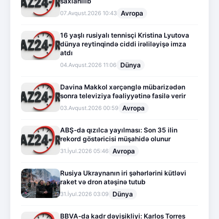
saxlanılıb
Avropa
07.Avqust.2026 10:43
16 yaşlı rusiyalı tennisçi Kristina Lyutova
dünya reytinqində ciddi irəliləyişə imza
atdı
Dünya
04.Avqust.2026 11:06
Davina Makkol xərçənglə mübarizədən
sonra televiziya fəaliyyətinə fasilə verir
Avropa
03.Avqust.2026 00:59
ABŞ-da qızılca yayılması: Son 35 ilin
rekord göstəricisi müşahidə olunur
Avropa
31.İyul.2026 05:46
Rusiya Ukraynanın iri şəhərlərini kütləvi
raket və dron atəşinə tutub
Dünya
31.İyul.2026 03:09
BBVA-da kadr dəyişikliyi: Karlos Torres