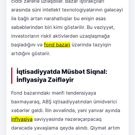
ciddi zərərlə üzləşdilər. Bazar iştirakçıları
arasında süni intellekt texnologiyalarının gələcəyi
ilə bağlı artan narahatlıqlar bu enişin əsas
səbəblərindən biri kimi göstərilir. Bu vəziyyət,
investorların riskli aktivlərdən uzaqlaşmağa
başladığını və
fond bazarı
üzərində təzyiqin
artdığını göstərir.
İqtisadiyyatda Müsbət Siqnal:
İnflyasiya Zəifləyir
Fond bazarındakı mənfi tendensiyaya
baxmayaraq, ABŞ iqtisadiyyatından ümidverici
xəbərlər gəldi. İlin əvvəlində, yəni yanvar ayında
inflyasiya
səviyyəsində nəzərəçarpacaq
dərəcədə yavaşlama qeydə alınıb. Qiymət artım