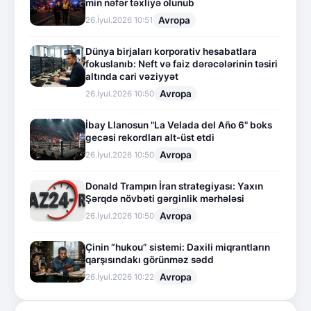
min nəfər təxliyə olunub
Avropa
26.İyul.2026 10:51
Dünya birjaları korporativ hesabatlara
fokuslanıb: Neft və faiz dərəcələrinin təsiri
altında cari vəziyyət
Avropa
26.İyul.2026 10:50
İbay Llanosun "La Velada del Año 6" boks
gecəsi rekordları alt-üst etdi
Avropa
26.İyul.2026 10:50
Donald Trampın İran strategiyası: Yaxın
Şərqdə növbəti gərginlik mərhələsi
Avropa
26.İyul.2026 10:50
Çinin “hukou” sistemi: Daxili miqrantların
qarşısındakı görünməz sədd
Avropa
26.İyul.2026 10:22