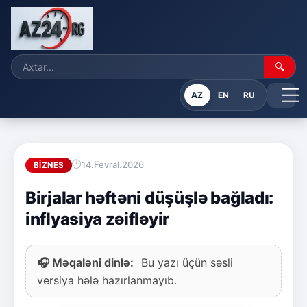
🔍
AZ
EN
RU
14.Fevral.2026
BIZNES
Birjalar həftəni düşüşlə bağladı:
inflyasiya zəifləyir
🎧 Məqaləni dinlə:
Bu yazı üçün səsli
versiya hələ hazırlanmayıb.