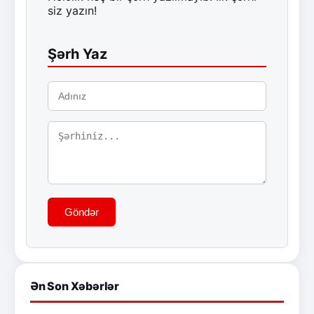
siz yazın!
Şərh Yaz
Göndər
Ən Son Xəbərlər