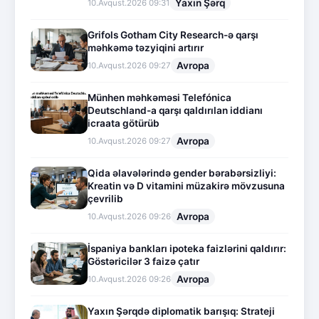
Yaxın Şərq
10.Avqust.2026 09:31
Grifols Gotham City Research-ə qarşı
məhkəmə təzyiqini artırır
Avropa
10.Avqust.2026 09:27
Münhen məhkəməsi Telefónica
Deutschland-a qarşı qaldırılan iddianı
icraata götürüb
Avropa
10.Avqust.2026 09:27
Qida əlavələrində gender bərabərsizliyi:
Kreatin və D vitamini müzakirə mövzusuna
çevrilib
Avropa
10.Avqust.2026 09:26
İspaniya bankları ipoteka faizlərini qaldırır:
Göstəricilər 3 faizə çatır
Avropa
10.Avqust.2026 09:26
Yaxın Şərqdə diplomatik barışıq: Strateji