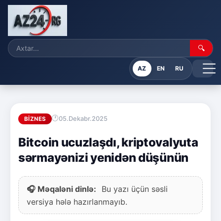
🔍
AZ
EN
RU
05.Dekabr.2025
BIZNES
Bitcoin ucuzlaşdı, kriptovalyuta
sərmayənizi yenidən düşünün
🎧 Məqaləni dinlə:
Bu yazı üçün səsli
versiya hələ hazırlanmayıb.