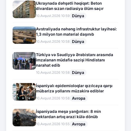
Ukraynada dəhşətli həqiqət: Beton
divardan sızan radiasiya ölüm saçır
Dünya
10.Avqust.2026 10:59
Avstraliyada nəhəng infrastruktur layihəsi:
1,3 milyon ton material daşınıb
Dünya
10.Avqust.2026 10:58
Türkiyə və Səudiyyə Ərəbistanı arasında
imzalanan müdafiə sazişi Hindistanı
narahat edib
Dünya
10.Avqust.2026 10:58
İspaniyalı epidemioloqlar qızılcaya qarşı
mübarizə yollarını müzakirə ediblər
Avropa
10.Avqust.2026 10:58
İspaniyada meşə yanğınları: 8 min
hektardan artıq ərazi külə dönüb
Avropa
10.Avqust.2026 10:55