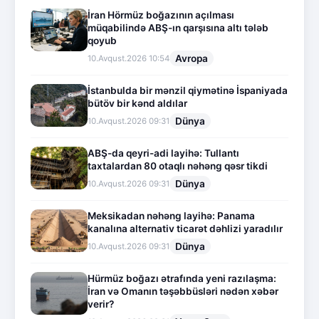
İran Hörmüz boğazının açılması
müqabilində ABŞ-ın qarşısına altı tələb
qoyub
Avropa
10.Avqust.2026 10:54
İstanbulda bir mənzil qiymətinə İspaniyada
bütöv bir kənd aldılar
Dünya
10.Avqust.2026 09:31
ABŞ-da qeyri-adi layihə: Tullantı
taxtalardan 80 otaqlı nəhəng qəsr tikdi
Dünya
10.Avqust.2026 09:31
Meksikadan nəhəng layihə: Panama
kanalına alternativ ticarət dəhlizi yaradılır
Dünya
10.Avqust.2026 09:31
Hürmüz boğazı ətrafında yeni razılaşma:
İran və Omanın təşəbbüsləri nədən xəbər
verir?