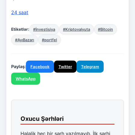
24 saat
Etiketlər:
#İnvestisiya
#Kriptovalyuta
#Bitcoin
#AyıBazarı
#portfel
Paylaş:
Facebook
Twitter
Telegram
WhatsApp
Oxucu Şərhləri
Hələlik heç bir şərh yazılmayıb. İlk şərhi