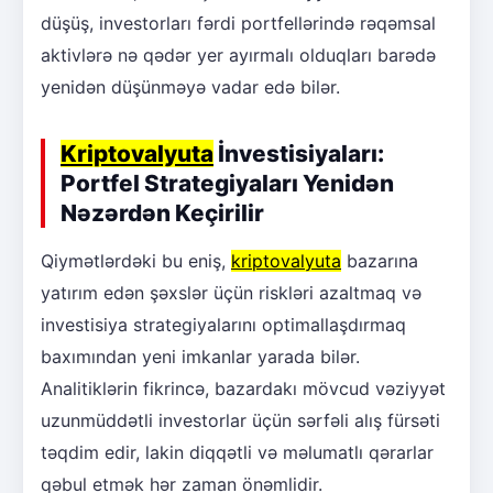
düşüş, investorları fərdi portfellərində rəqəmsal
aktivlərə nə qədər yer ayırmalı olduqları barədə
yenidən düşünməyə vadar edə bilər.
Kriptovalyuta
İnvestisiyaları:
Portfel Strategiyaları Yenidən
Nəzərdən Keçirilir
Qiymətlərdəki bu eniş,
kriptovalyuta
bazarına
yatırım edən şəxslər üçün riskləri azaltmaq və
investisiya strategiyalarını optimallaşdırmaq
baxımından yeni imkanlar yarada bilər.
Analitiklərin fikrincə, bazardakı mövcud vəziyyət
uzunmüddətli investorlar üçün sərfəli alış fürsəti
təqdim edir, lakin diqqətli və məlumatlı qərarlar
qəbul etmək hər zaman önəmlidir.