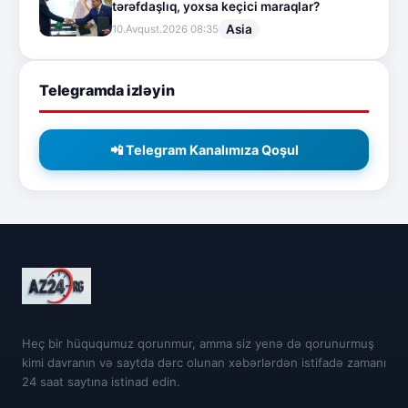
tərəfdaşlıq, yoxsa keçici maraqlar?
Asia
10.Avqust.2026 08:35
Telegramda izləyin
📲 Telegram Kanalımıza Qoşul
Heç bir hüququmuz qorunmur, amma siz yenə də qorunurmuş
kimi davranın və saytda dərc olunan xəbərlərdən istifadə zamanı
24 saat saytına istinad edin.