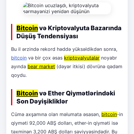
Bitcoin
və Kriptovalyuta Bazarında
Düşüş Tendensiyası
Bu il ərzində rekord həddə yüksəldikdən sonra,
bitcoin
və bir çox əsas
kriptovalyutalar
noyabr
ayında
bear market
(dəyər itkisi) dövrünə qədəm
qoydu.
Bitcoin
və Ether Qiymətlərindəki
Son Dəyişikliklər
Cümə axşamına olan məlumata əsasən,
bitcoin
-in
qiyməti 92,000 ABŞ dolları, ether-in qiyməti isə
təxminən 3,200 ABŞ dolları səviyyəsindədir. Bu