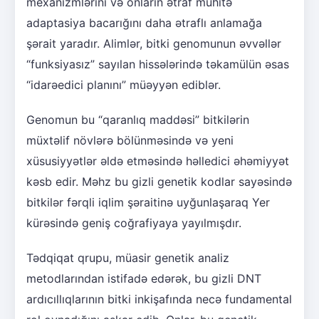
mexanizmlərini və onların ətraf mühitə
adaptasiya bacarığını daha ətraflı anlamağa
şərait yaradır. Alimlər, bitki genomunun əvvəllər
“funksiyasız” sayılan hissələrində təkamülün əsas
“idarəedici planını” müəyyən ediblər.
Genomun bu “qaranlıq maddəsi” bitkilərin
müxtəlif növlərə bölünməsində və yeni
xüsusiyyətlər əldə etməsində həlledici əhəmiyyət
kəsb edir. Məhz bu gizli genetik kodlar sayəsində
bitkilər fərqli iqlim şəraitinə uyğunlaşaraq Yer
kürəsində geniş coğrafiyaya yayılmışdır.
Tədqiqat qrupu, müasir genetik analiz
metodlarından istifadə edərək, bu gizli DNT
ardıcıllıqlarının bitki inkişafında necə fundamental