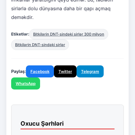
sirlərlə dolu dünyasına daha bir qapı açmaq
deməkdir.
Etiketlər:
Bitkilərin DNT-sindəki sirlər 300 milyon
Bitkilərin DNT-sindəki sirlər
Paylaş:
Facebook
Twitter
Telegram
WhatsApp
Oxucu Şərhləri