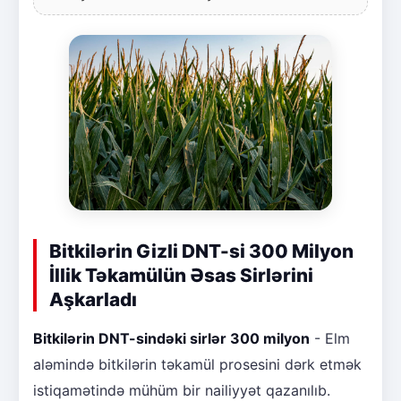
Bitkilərin Gizli DNT-si 300 Milyon
İllik Təkamülün Əsas Sirlərini
Aşkarladı
Bitkilərin DNT-sindəki sirlər 300 milyon
- Elm
aləmində bitkilərin təkamül prosesini dərk etmək
istiqamətində mühüm bir nailiyyət qazanılıb.