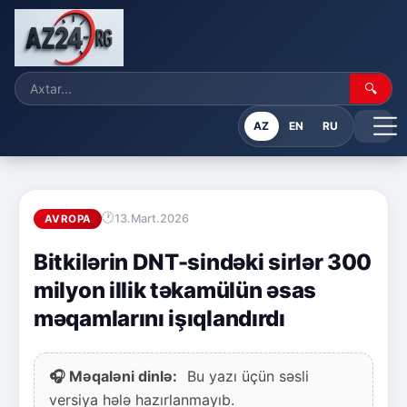
🔍
AZ
EN
RU
13.Mart.2026
AVROPA
Bitkilərin DNT-sindəki sirlər 300
milyon illik təkamülün əsas
məqamlarını işıqlandırdı
🎧 Məqaləni dinlə:
Bu yazı üçün səsli
versiya hələ hazırlanmayıb.