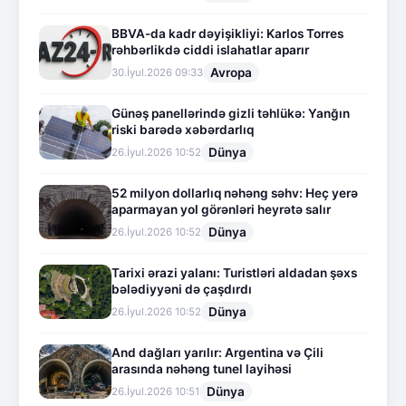
BBVA-da kadr dəyişikliyi: Karlos Torres
rəhbərlikdə ciddi islahatlar aparır
Avropa
30.İyul.2026 09:33
Günəş panellərində gizli təhlükə: Yanğın
riski barədə xəbərdarlıq
Dünya
26.İyul.2026 10:52
52 milyon dollarlıq nəhəng səhv: Heç yerə
aparmayan yol görənləri heyrətə salır
Dünya
26.İyul.2026 10:52
Tarixi ərazi yalanı: Turistləri aldadan şəxs
bələdiyyəni də çaşdırdı
Dünya
26.İyul.2026 10:52
And dağları yarılır: Argentina və Çili
arasında nəhəng tunel layihəsi
Dünya
26.İyul.2026 10:51