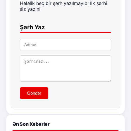
Hələlik heç bir şərh yazılmayıb. İlk şərhi
siz yazın!
Şərh Yaz
Göndər
Ən Son Xəbərlər