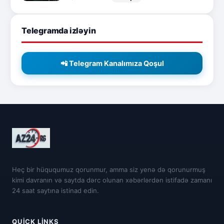
Telegramda izləyin
📲 Telegram Kanalımıza Qoşul
Heç bir hüququmuz qorunmur, amma siz yenə də qorunurmuş
kimi davranın və saytda dərc olunan xəbərlərdən istifadə zamanı
24 saat saytına istinad edin.
QUICK LINKS