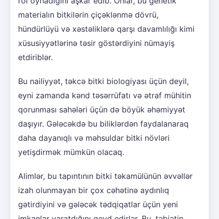
rol oynadığını aşkar edib. Onlar, bu genetik
materialın bitkilərin çiçəklənmə dövrü,
hündürlüyü və xəstəliklərə qarşı davamlılığı kimi
xüsusiyyətlərinə təsir göstərdiyini nümayiş
etdiriblər.
Bu nailiyyət, təkcə bitki biologiyası üçün deyil,
eyni zamanda kənd təsərrüfatı və ətraf mühitin
qorunması sahələri üçün də böyük əhəmiyyət
daşıyır. Gələcəkdə bu biliklərdən faydalanaraq
daha dayanıqlı və məhsuldar bitki növləri
yetişdirmək mümkün olacaq.
Alimlər, bu tapıntının bitki təkamülünün əvvəllər
izah olunmayan bir çox cəhətinə aydınlıq
gətirdiyini və gələcək tədqiqatlar üçün yeni
imkanlar yaratdığını qeyd edirlər. Bu, təbiətin