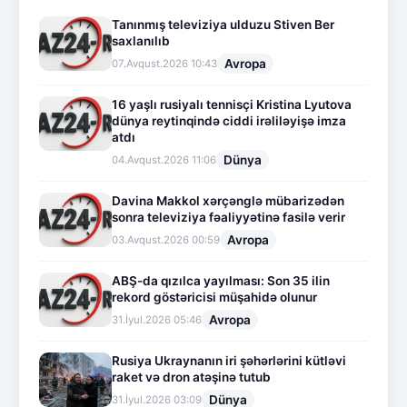
Tanınmış televiziya ulduzu Stiven Ber
saxlanılıb
Avropa
07.Avqust.2026 10:43
16 yaşlı rusiyalı tennisçi Kristina Lyutova
dünya reytinqində ciddi irəliləyişə imza
atdı
Dünya
04.Avqust.2026 11:06
Davina Makkol xərçənglə mübarizədən
sonra televiziya fəaliyyətinə fasilə verir
Avropa
03.Avqust.2026 00:59
ABŞ-da qızılca yayılması: Son 35 ilin
rekord göstəricisi müşahidə olunur
Avropa
31.İyul.2026 05:46
Rusiya Ukraynanın iri şəhərlərini kütləvi
raket və dron atəşinə tutub
Dünya
31.İyul.2026 03:09