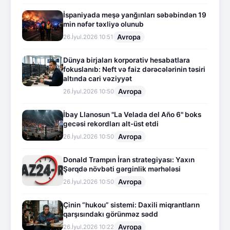
İspaniyada meşə yanğınları səbəbindən 19
min nəfər təxliyə olunub
Avropa
26.İyul.2026 10:51
Dünya birjaları korporativ hesabatlara
fokuslanıb: Neft və faiz dərəcələrinin təsiri
altında cari vəziyyət
Avropa
26.İyul.2026 10:50
İbay Llanosun "La Velada del Año 6" boks
gecəsi rekordları alt-üst etdi
Avropa
26.İyul.2026 10:50
Donald Trampın İran strategiyası: Yaxın
Şərqdə növbəti gərginlik mərhələsi
Avropa
26.İyul.2026 10:50
Çinin “hukou” sistemi: Daxili miqrantların
qarşısındakı görünməz sədd
Avropa
26.İyul.2026 10:22