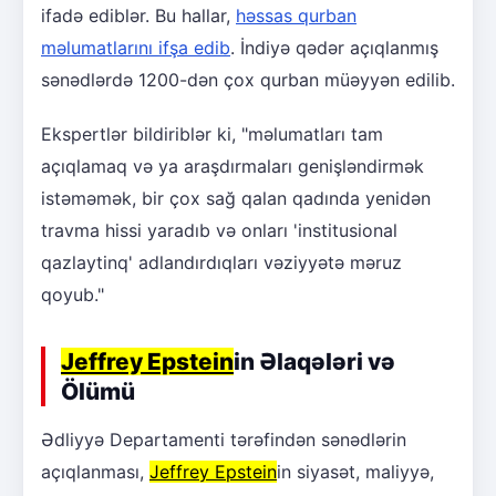
ifadə ediblər. Bu hallar,
həssas qurban
məlumatlarını ifşa edib
. İndiyə qədər açıqlanmış
sənədlərdə 1200-dən çox qurban müəyyən edilib.
Ekspertlər bildiriblər ki, "məlumatları tam
açıqlamaq və ya araşdırmaları genişləndirmək
istəməmək, bir çox sağ qalan qadında yenidən
travma hissi yaradıb və onları 'institusional
qazlaytinq' adlandırdıqları vəziyyətə məruz
qoyub."
Jeffrey Epstein
in Əlaqələri və
Ölümü
Ədliyyə Departamenti tərəfindən sənədlərin
açıqlanması,
Jeffrey Epstein
in siyasət, maliyyə,