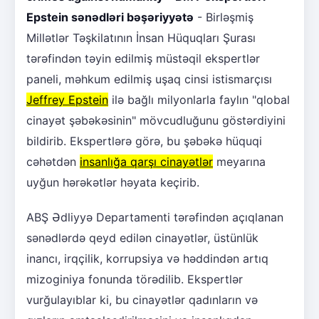
Epstein sənədləri bəşəriyyətə
- Birləşmiş
Millətlər Təşkilatının İnsan Hüquqları Şurası
tərəfindən təyin edilmiş müstəqil ekspertlər
paneli, məhkum edilmiş uşaq cinsi istismarçısı
Jeffrey Epstein
ilə bağlı milyonlarla faylın "qlobal
cinayət şəbəkəsinin" mövcudluğunu göstərdiyini
bildirib. Ekspertlərə görə, bu şəbəkə hüquqi
cəhətdən
insanlığa qarşı cinayətlər
meyarına
uyğun hərəkətlər həyata keçirib.
ABŞ Ədliyyə Departamenti tərəfindən açıqlanan
sənədlərdə qeyd edilən cinayətlər, üstünlük
inancı, irqçilik, korrupsiya və həddindən artıq
mizoginiya fonunda törədilib. Ekspertlər
vurğulayıblar ki, bu cinayətlər qadınların və