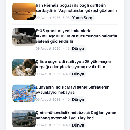
İran Hörmüz boğazı ilə bağlı şərtlərini
sərtləşdirir: Vaşinqtondan güzəşt gözlənilir
Yaxın Şərq
09.Avqust.2026 15:06
F-35 qırıcıları yeni imkanlarla
təkmilləşdirilir: Hava hücumundan müdafiə
sistemi gücləndirilir
Dünya
09.Avqust.2026 14:43
Çilidə qeyri-adi nailiyyət: 25 yük maşını
torpağı əlləriylə daşıyaraq ev tikdilər
Dünya
09.Avqust.2026 14:40
Dünyanın incisi: Mavi şəhər Şefşauenin
ovsunlayıcı hekayəsi
Dünya
09.Avqust.2026 14:40
Çinin mühəndislik möcüzəsi: Dağları yaran
nəhəng avtomobil yolu layihəsi
Dünya
09.Avqust.2026 14:40