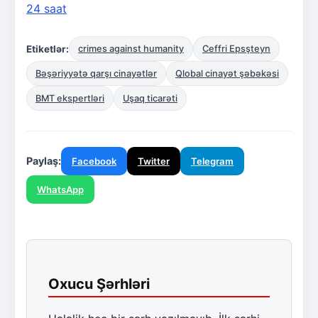
24 saat
Etiketlər:
crimes against humanity
Ceffri Epsşteyn
Bəşəriyyətə qarşı cinayətlər
Qlobal cinayət şəbəkəsi
BMT ekspertləri
Uşaq ticarəti
Paylaş:
Facebook
Twitter
Telegram
WhatsApp
Oxucu Şərhləri