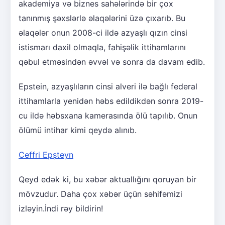
akademiya və biznes sahələrində bir çox
tanınmış şəxslərlə əlaqələrini üzə çıxarıb. Bu
əlaqələr onun 2008-ci ildə azyaşlı qızın cinsi
istismarı daxil olmaqla, fahişəlik ittihamlarını
qəbul etməsindən əvvəl və sonra da davam edib.
Epstein, azyaşlıların cinsi alveri ilə bağlı federal
ittihamlarla yenidən həbs edildikdən sonra 2019-
cu ildə həbsxana kamerasında ölü tapılıb. Onun
ölümü intihar kimi qeydə alınıb.
Ceffri Epşteyn
Qeyd edək ki, bu xəbər aktuallığını qoruyan bir
mövzudur. Daha çox xəbər üçün səhifəmizi
izləyin.İndi rəy bildirin!