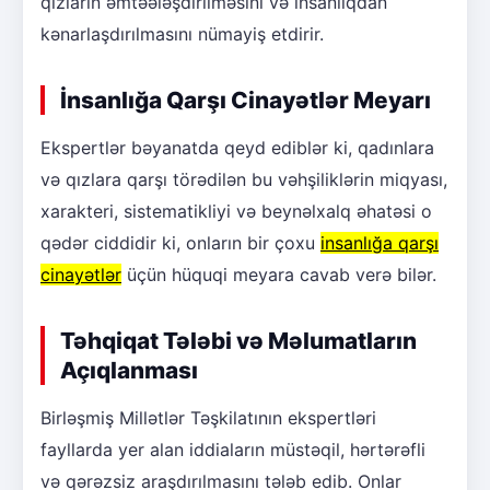
qızların əmtəələşdirilməsini və insanlıqdan
kənarlaşdırılmasını nümayiş etdirir.
İnsanlığa Qarşı Cinayətlər Meyarı
Ekspertlər bəyanatda qeyd ediblər ki, qadınlara
və qızlara qarşı törədilən bu vəhşiliklərin miqyası,
xarakteri, sistematikliyi və beynəlxalq əhatəsi o
qədər ciddidir ki, onların bir çoxu
insanlığa qarşı
cinayətlər
üçün hüquqi meyara cavab verə bilər.
Təhqiqat Tələbi və Məlumatların
Açıqlanması
Birləşmiş Millətlər Təşkilatının ekspertləri
fayllarda yer alan iddiaların müstəqil, hərtərəfli
və qərəzsiz araşdırılmasını tələb edib. Onlar