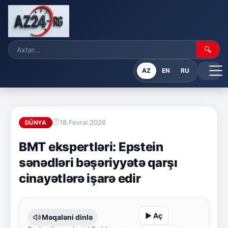
🔍
AZ
EN
RU
18.Fevral.2026
DÜNYA
BMT ekspertləri: Epstein
sənədləri bəşəriyyətə qarşı
cinayətlərə işarə edir
▶ Aç
Məqaləni dinlə