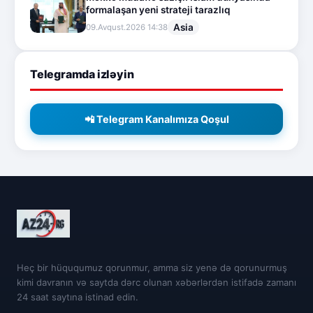
formalaşan yeni strateji tarazlıq
Asia
09.Avqust.2026 14:38
Telegramda izləyin
📲 Telegram Kanalımıza Qoşul
Heç bir hüququmuz qorunmur, amma siz yenə də qorunurmuş
kimi davranın və saytda dərc olunan xəbərlərdən istifadə zamanı
24 saat saytına istinad edin.