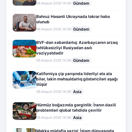
Gündəm
09.Avqust.2026 14:39
Bəhruz Həsənli Ukraynada təkrar həbs
olunub
Gündəm
09.Avqust.2026 14:39
BVF-dən xəbərdarlıq: Azərbaycanın ərzaq
təhlükəsizliyi Rusiyadan asılı
vəziyyətdədir
Gündəm
09.Avqust.2026 14:39
Kaliforniya çip yarışında liderliyi ələ ala
bilər, lakin məhsuldarlıq göstəriciləri aşağı
düşür
Asia
09.Avqust.2026 14:38
Hürmüz boğazında gərginlik: İranın daxili
problemləri qlobal təhdidə çevrilir
Asia
09.Avqust.2026 14:38
Məkkə müdafiə sazişi: İslam dünyasında