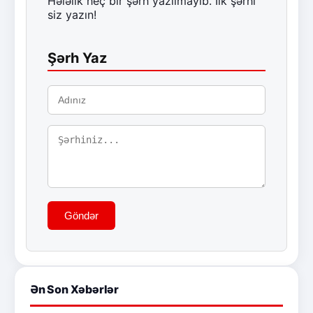
Hələlik heç bir şərh yazılmayıb. İlk şərhi
siz yazın!
Şərh Yaz
Göndər
Ən Son Xəbərlər