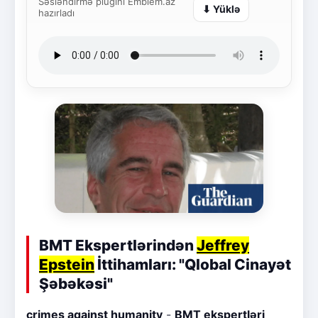
Səsləndirmə plugini Emblem.az
⬇ Yüklə
hazırladı
BMT Ekspertlərindən
Jeffrey
Epstein
İttihamları: "Qlobal Cinayət
Şəbəkəsi"
crimes against humanity
-
BMT ekspertləri