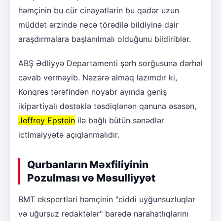
həmçinin bu cür cinayətlərin bu qədər uzun
müddət ərzində necə törədilə bildiyinə dair
araşdırmalara başlanılmalı olduğunu bildiriblər.
ABŞ Ədliyyə Departamenti şərh sorğusuna dərhal
cavab verməyib. Nəzərə almaq lazımdır ki,
Konqres tərəfindən noyabr ayında geniş
ikipartiyalı dəstəklə təsdiqlənən qanuna əsasən,
Jeffrey Epstein
ilə bağlı bütün sənədlər
ictimaiyyətə açıqlanmalıdır.
Qurbanların Məxfiliyinin
Pozulması və Məsulliyyət
BMT ekspertləri həmçinin "ciddi uyğunsuzluqlar
və uğursuz redaktələr" barədə narahatlıqlarını