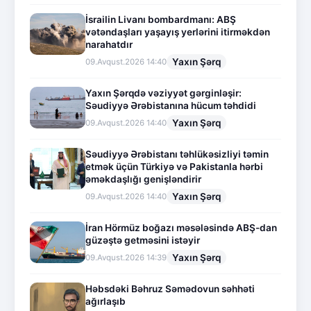
İsrailin Livanı bombardmanı: ABŞ
vətəndaşları yaşayış yerlərini itirməkdən
narahatdır
Yaxın Şərq
09.Avqust.2026 14:40
Yaxın Şərqdə vəziyyət gərginləşir:
Səudiyyə Ərəbistanına hücum təhdidi
Yaxın Şərq
09.Avqust.2026 14:40
Səudiyyə Ərəbistanı təhlükəsizliyi təmin
etmək üçün Türkiyə və Pakistanla hərbi
əməkdaşlığı genişləndirir
Yaxın Şərq
09.Avqust.2026 14:40
İran Hörmüz boğazı məsələsində ABŞ-dan
güzəştə getməsini istəyir
Yaxın Şərq
09.Avqust.2026 14:39
Həbsdəki Bəhruz Səmədovun səhhəti
ağırlaşıb