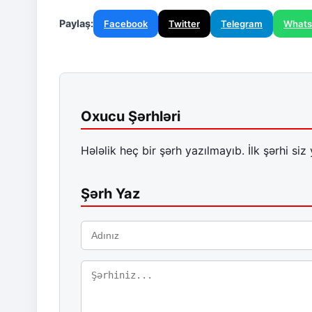
Paylaş:
Facebook
Twitter
Telegram
What
Oxucu Şərhləri
Hələlik heç bir şərh yazılmayıb. İlk şərhi siz 
Şərh Yaz