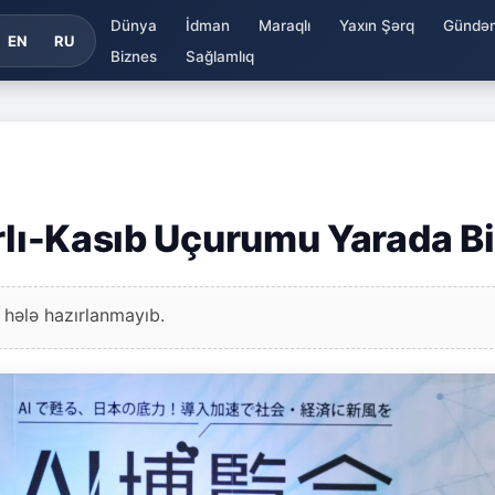
Dünya
İdman
Maraqlı
Yaxın Şərq
Gündə
EN
RU
Biznes
Sağlamlıq
rlı-Kasıb Uçurumu Yarada Bi
 hələ hazırlanmayıb.