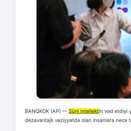
BANQKOK (AP) —
Süni intellekt
in vəd etdiyi
dezavantajlı vəziyyətdə olan insanlara necə təs