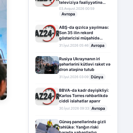
televiziya fəaliyyətinə
fasilə verir
03.Avqust.2026 00:59
Avropa
ABŞ-da qızılca yayılması:
Son 35 ilin rekord
göstəricisi müşahidə
olunur
Avropa
31.İyul.2026 05:46
Rusiya Ukraynanın iri
şəhərlərini kütləvi raket və
dron atəşinə tutub
Dünya
31.İyul.2026 03:09
BBVA-da kadr dəyişikliyi:
Karlos Torres rəhbərlikdə
ciddi islahatlar aparır
Avropa
30.İyul.2026 09:33
Günəş panellərində gizli
təhlükə: Yanğın riski
barədə xəbərdarlıq