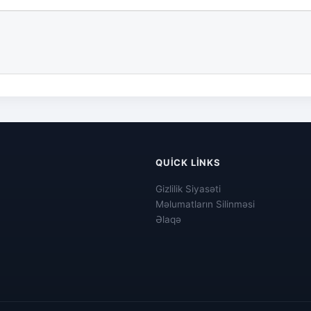
QUICK LINKS
Gizlilik Siyasəti
Məlumatların Silinməsi
Əlaqə