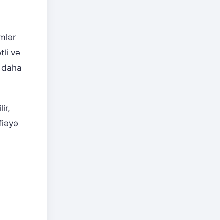
emlər
tli və
, daha
ir,
fiəyə