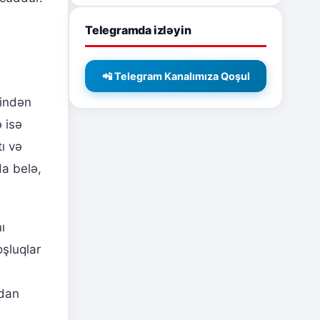
Telegramda izləyin
📲 Telegram Kanalımıza Qoşul
rindən
 isə
ı və
da belə,
ı
oşluqlar
rdan