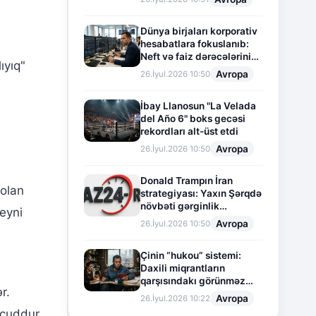
Dünya birjaları korporativ
hesabatlara fokuslanıb:
Neft və faiz dərəcələrinin
ıyıq"
təsiri altında cari vəziyyət
Avropa
26.İyul.2026 10:50
İbay Llanosun "La Velada
del Año 6" boks gecəsi
rekordları alt-üst etdi
Avropa
26.İyul.2026 10:50
Donald Trampın İran
 olan
strategiyası: Yaxın Şərqdə
növbəti gərginlik
eyni
mərhələsi
Avropa
26.İyul.2026 10:50
Çinin “hukou” sistemi:
Daxili miqrantların
qarşısındakı görünməz
r.
sədd
Avropa
26.İyul.2026 10:22
cuddur.