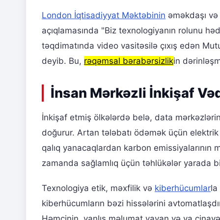
London İqtisadiyyat Məktəbinin
əməkdaşı və h
açıqlamasında "Biz texnologiyanın rolunu hə
təqdimatında video vasitəsilə çıxış edən Mutu
deyib. Bu,
rəqəmsal bərabərsizlik
in dərinləşm
İnsan Mərkəzli İnkişaf Vəd
İnkişaf etmiş ölkələrdə belə, data mərkəzlərin
doğurur. Artan tələbatı ödəmək üçün elektrik e
qalıq yanacaqlardan karbon emissiyalarının mə
zamanda sağlamlıq üçün təhlükələr yarada bi
Texnologiya etik, məxfilik və
kiberhücumlar
la
kiberhücumların bəzi hissələrini avtomatlaş
Həmçinin, yanlış məlumat yayan və ya cinayət