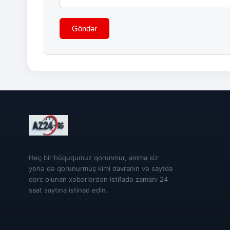
Göndər
Heç bir hüququmuz qorunmur, amma siz
yenə də qorunurmuş kimi davranın və saytda
dərc olunan xəbərlərdən istifadə zamanı 24
saat saytına istinad edin.