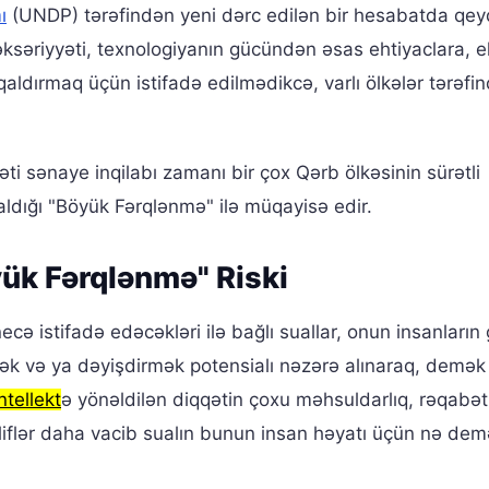
ı
(UNDP) tərəfindən yeni dərc edilən bir hesabatda qey
ksəriyyəti, texnologiyanın gücündən əsas ehtiyaclara, e
 qaldırmaq üçün istifadə edilmədikcə, varlı ölkələr tərəfi
 sənaye inqilabı zamanı bir çox Qərb ölkəsinin sürətli
aldığı "Böyük Fərqlənmə" ilə müqayisə edir.
yük Fərqlənmə" Riski
necə istifadə edəcəkləri ilə bağlı suallar, onun insanları
mək və ya dəyişdirmək potensialı nəzərə alınaraq, demək o
ntellekt
ə yönəldilən diqqətin çoxu məhsuldarlıq, rəqabət
liflər daha vacib sualın bunun insan həyatı üçün nə de