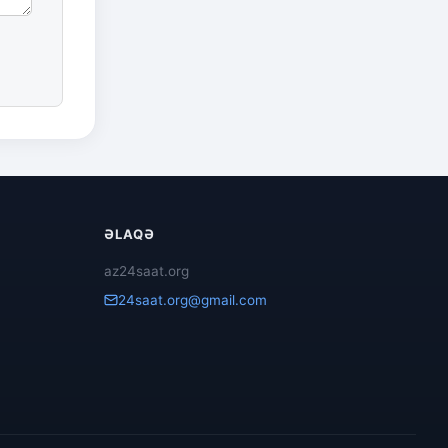
ƏLAQƏ
az24saat.org
24saat.org@gmail.com