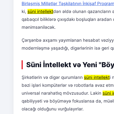
Birləşmiş Millətlər Təşkilatının İnkişaf Proqram
ki,
süni intellekt
dən əldə olunan qazancların ə
qabaqcıl biliklərə çıxışdakı boşluqları aradan
mənimsəniləcək.
Çərşənbə axşamı yayımlanan hesabat vəziyyəti
modernləşmə yaşadığı, digərlərinin isə geri q
Süni İntellekt və Yeni "Bö
Şirkətlərin və digər qurumların
süni intellekt
i 
bəzi işləri kompüterlər və robotlarla əvəz et
universal narahatlıq mövzusudur. Lakin
süni i
qabiliyyəti və böyüməyə fokuslansa da, müəl
olacağı olduğunu vurğulayırlar.