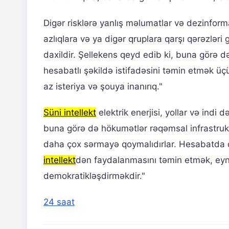
Digər risklərə yanlış məlumatlar və dezinform
azlıqlara və ya digər qruplara qarşı qərəzləri
daxildir. Şellekens qeyd edib ki, buna görə d
hesabatlı şəkildə istifadəsini təmin etmək üç
az isteriya və şouya inanırıq."
Süni intellekt
elektrik enerjisi, yollar və indi 
buna görə də hökumətlər rəqəmsal infrastrukt
daha çox sərmayə qoymalıdırlar. Hesabatda de
intellekt
dən faydalanmasını təmin etmək, eyni
demokratikləşdirməkdir."
24 saat