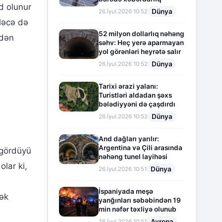
d olunur
Dünya
26.İyul.2026 10:52
ləcə də
52 milyon dollarlıq nəhəng
ndən
səhv: Heç yerə aparmayan
yol görənləri heyrətə salır
Dünya
26.İyul.2026 10:52
Tarixi ərazi yalanı:
Turistləri aldadan şəxs
bələdiyyəni də çaşdırdı
Dünya
26.İyul.2026 10:52
And dağları yarılır:
Argentina və Çili arasında
n gördüyü
nəhəng tunel layihəsi
lar ki,
Dünya
26.İyul.2026 10:51
İspaniyada meşə
mək
yanğınları səbəbindən 19
min nəfər təxliyə olunub
Avropa
26.İyul.2026 10:51