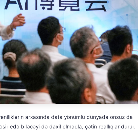
 yeniliklərin arxasında data yönümlü dünyada onsuz da
ir edə biləcəyi də daxil olmaqla, çətin reallıqlar durur.