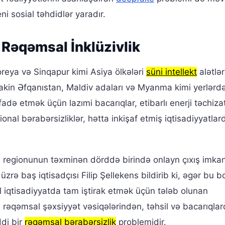
eni sosial təhdidlər yaradır.
ə Rəqəmsal İnklüzivlik
oreya və Sinqapur kimi Asiya ölkələri
süni intellekt
alətlə
kin Əfqanıstan, Maldiv adaları və Myanma kimi yerlərdə
adə etmək üçün lazımi bacarıqlar, etibarlı enerji təchizat
ional bərabərsizliklər, hətta inkişaf etmiş iqtisadiyyatlar
 regionunun təxminən dörddə birində onlayn çıxış imkan
ə baş iqtisadçısı Filip Şellekens bildirib ki, əgər bu b
l iqtisadiyyatda tam iştirak etmək üçün tələb olunan
 rəqəmsal şəxsiyyət vəsiqələrindən, təhsil və bacarıqla
ddi bir
rəqəmsal bərabərsizlik
problemidir.