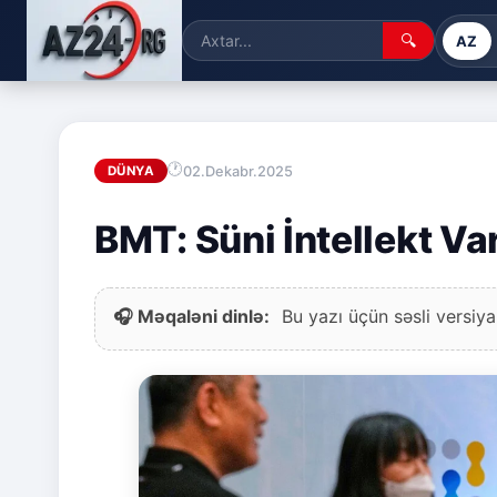
🔍
AZ
02.Dekabr.2025
DÜNYA
BMT: Süni İntellekt Va
🎧 Məqaləni dinlə:
Bu yazı üçün səsli versiya