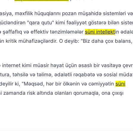
asiya, məxfilik hüquqlarını pozan müşahidə sistemləri və
 gücləndirən "qara qutu" kimi fəaliyyət göstərə bilən sist
ə şəffaflıq və effektiv tənzimləmələr
süni intellekt
in ədalə
ün kritik mühafizəçilərdir. O deyib: "Biz daha çox balans
də internet kimi müasir həyat üçün əsaslı bir vasitəyə çevril
ura, təhsilə və təlimə, ədalətli rəqabətə və sosial müda
yilir ki, "Məqsəd, hər bir ölkənin və cəmiyyətin
süni
 zamanda risk altında olanları qorumaqla, ona çıxışı