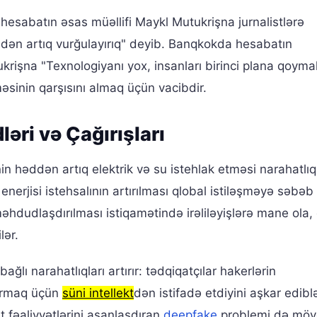
esabatın əsas müəllifi Maykl Mutukrişna jurnalistlərə
ddən artıq vurğulayırıq" deyib. Banqkokda hesabatın
krişna "Texnologiyanı yox, insanları birinci plana qoymal
əsinin qarşısını almaq üçün vacibdir.
ləri və Çağırışları
in həddən artıq elektrik və su istehlak etməsi narahatlıq
nerjisi istehsalının artırılması qlobal istiləşməyə səbəb
hdudlaşdırılması istiqamətində irəliləyişlərə mane ola, 
lər.
 bağlı narahatlıqları artırır: tədqiqatçılar hakerlərin
dırmaq üçün
süni intellekt
dən istifadə etdiyini aşkar ediblə
 fəaliyyətlərini asanlaşdıran
deepfake
problemi də möv