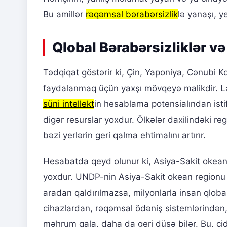
Bu amillər
rəqəmsal bərabərsizlik
lə yanaşı, y
Qlobal Bərabərsizliklər v
Tədqiqat göstərir ki, Çin, Yaponiya, Cənubi K
faydalanmaq üçün yaxşı mövqeyə malikdir. La
süni intellekt
in hesablama potensialından istif
digər resurslar yoxdur. Ölkələr daxilindəki reg
bəzi yerlərin geri qalma ehtimalını artırır.
Hesabatda qeyd olunur ki, Asiya-Sakit okean
yoxdur. UNDP-nin Asiya-Sakit okean regionu üzr
aradan qaldırılmazsa, milyonlarla insan qloba
cihazlardan, rəqəmsal ödəniş sistemlərindən,
məhrum qala, daha da geri düşə bilər. Bu, ci