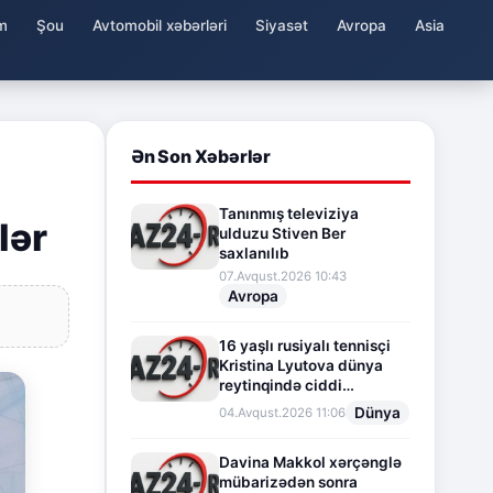
m
Şou
Avtomobil xəbərləri
Siyasət
Avropa
Asia
Ən Son Xəbərlər
Tanınmış televiziya
lər
ulduzu Stiven Ber
saxlanılıb
07.Avqust.2026 10:43
Avropa
16 yaşlı rusiyalı tennisçi
Kristina Lyutova dünya
reytinqində ciddi
irəliləyişə imza atdı
Dünya
04.Avqust.2026 11:06
Davina Makkol xərçənglə
mübarizədən sonra