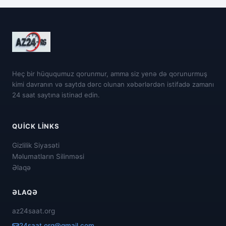
Heç bir hüququmuz qorunmur, amma siz yenə də qorunurmuş
kimi davranın və saytda dərc olunan xəbərlərdən istifadə zamanı
24 saat saytına istinad edin.
QUICK LINKS
Gizlilik Siyasəti
Məlumatların Silinməsi
Əlaqə
ƏLAQƏ
az24saat.org
24saat.org@gmail.com