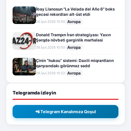
İbay Llanosun "La Velada del Año 6" boks
gecəsi rekordları alt-üst etdi
Avropa
26.İyul.2026 10:50
Donald Trampın İran strategiyası: Yaxın
Şərqdə növbəti gərginlik mərhələsi
Avropa
26.İyul.2026 10:50
Çinin “hukou” sistemi: Daxili miqrantların
qarşısındakı görünməz sədd
Avropa
26.İyul.2026 10:22
Telegramda izləyin
📲 Telegram Kanalımıza Qoşul