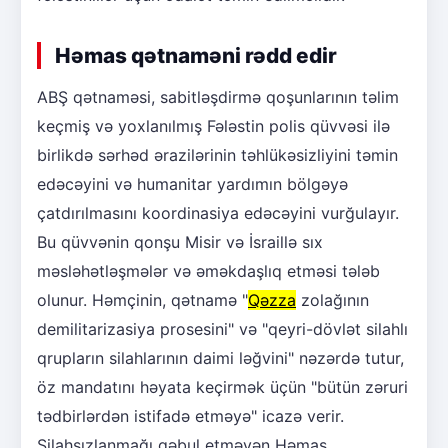
Həmas qətnaməni rədd edir
ABŞ qətnaməsi, sabitləşdirmə qoşunlarının təlim
keçmiş və yoxlanılmış Fələstin polis qüvvəsi ilə
birlikdə sərhəd ərazilərinin təhlükəsizliyini təmin
edəcəyini və humanitar yardımın bölgəyə
çatdırılmasını koordinasiya edəcəyini vurğulayır.
Bu qüvvənin qonşu Misir və İsraillə sıx
məsləhətləşmələr və əməkdaşlıq etməsi tələb
olunur. Həmçinin, qətnamə "
Qəzza
zolağının
demilitarizasiya prosesini" və "qeyri-dövlət silahlı
qrupların silahlarının daimi ləğvini" nəzərdə tutur,
öz mandatını həyata keçirmək üçün "bütün zəruri
tədbirlərdən istifadə etməyə" icazə verir.
Silahsızlanmağı qəbul etməyən Həmas,