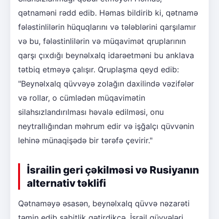
qətnaməni rədd edib. Həmas bildirib ki, qətnamə
fələstinlilərin hüquqlarını və tələblərini qarşılamır
və bu, fələstinlilərin və müqavimət qruplarının
qarşı çıxdığı beynəlxalq idarəetməni bu anklava
tətbiq etməyə çalışır. Qruplaşma qeyd edib:
"Beynəlxalq qüvvəyə zolağın daxilində vəzifələr
və rollar, o cümlədən müqavimətin
silahsızlandırılması həvalə edilməsi, onu
neytrallığından məhrum edir və işğalçı qüvvənin
lehinə münaqişədə bir tərəfə çevirir."
İsrailin geri çəkilməsi və Rusiyanın
alternativ təklifi
Qətnaməyə əsasən, beynəlxalq qüvvə nəzarəti
təmin edib sabitlik gətirdikcə, İsrail qüvvələri