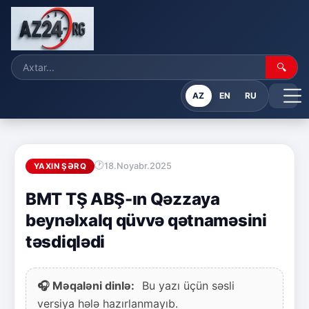
🔍
AZ
EN
RU
18.Noyabr.2025
YAXIN ŞƏRQ
BMT TŞ ABŞ-ın Qəzzaya
beynəlxalq qüvvə qətnaməsini
təsdiqlədi
🎧 Məqaləni dinlə:
Bu yazı üçün səsli
versiya hələ hazırlanmayıb.