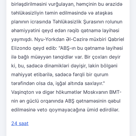
birləşdirilməsini vurğulayan, həmçinin bu ərazidə
təhlükəsizliyin təmin edilməsində və atəşkəs
planının icrasında Təhlükəsizlik Şurasının rolunun
əhəmiyyətini qeyd edən rəqib qətnamə layihəsi
yaymışdı. Nyu-Yorkdan Əl-Cəzirə müxbiri Qabriel
Elizondo qeyd edib: "ABŞ-ın bu qətnamə layihəsi
ilə bağlı müəyyən tənqidlər var. Bir çoxları deyir
ki, bu, sadəcə dinamikləri dəyişir, lakin bölgəni
mahiyyət etibarilə, sadəcə fərqli bir qurum
tərəfindən olsa da, işğal altında saxlayır."
Vaşinqton və digər hökumətlər Moskvanın BMT-
nin ən güclü orqanında ABŞ qətnaməsinin qəbul
edilməsinə veto qoymayacağına ümid edirdilər.
24 saat