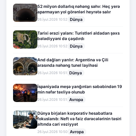
52 milyon dollarlıq nəhəng səhv: Heç yerə
aparmayan yol görənləri heyrətə salır
Dünya
26.İyul.2026 10:52
Tarixi ərazi yalanı: Turistləri aldadan şəxs
bələdiyyəni də çaşdırdı
Dünya
26.İyul.2026 10:52
And dağları yarılır: Argentina və Çili
arasında nəhəng tunel layihəsi
Dünya
26.İyul.2026 10:51
İspaniyada meşə yanğınları səbəbindən 19
min nəfər təxliyə olunub
Avropa
26.İyul.2026 10:51
Dünya birjaları korporativ hesabatlara
fokuslanıb: Neft və faiz dərəcələrinin təsiri
altında cari vəziyyət
Avropa
26.İyul.2026 10:50