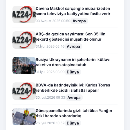
Davina Makkol xərçənglə mübarizədən
sonra televiziya fəaliyyətinə fasilə verir
Avropa
03.Avqust.2026 00:59
ABŞ-da qızılca yayılması: Son 35 ilin
rekord göstəricisi müşahidə olunur
Avropa
31.İyul.2026 05:46
Rusiya Ukraynanın iri şəhərlərini kütləvi
raket və dron atəşinə tutub
Dünya
31.İyul.2026 03:09
BBVA-da kadr dəyişikliyi: Karlos Torres
rəhbərlikdə ciddi islahatlar aparır
Avropa
30.İyul.2026 09:33
Günəş panellərində gizli təhlükə: Yanğın
riski barədə xəbərdarlıq
Dünya
26.İyul.2026 10:52