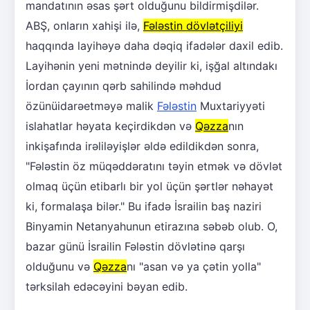
mandatının əsas şərt olduğunu bildirmişdilər.
ABŞ, onların xahişi ilə,
Fələstin dövlətçiliyi
haqqında layihəyə daha dəqiq ifadələr daxil edib.
Layihənin yeni mətnində deyilir ki, işğal altındakı
İordan çayının qərb sahilində məhdud
özünüidarəetməyə malik
Fələstin
Muxtariyyəti
islahatlar həyata keçirdikdən və
Qəzza
nın
inkişafında irəliləyişlər əldə edildikdən sonra,
"Fələstin öz müqəddəratını təyin etmək və dövlət
olmaq üçün etibarlı bir yol üçün şərtlər nəhayət
ki, formalaşa bilər." Bu ifadə İsrailin baş naziri
Binyamin Netanyahunun etirazına səbəb olub. O,
bazar günü İsrailin Fələstin dövlətinə qarşı
olduğunu və
Qəzza
nı "asan və ya çətin yolla"
tərksilah edəcəyini bəyan edib.