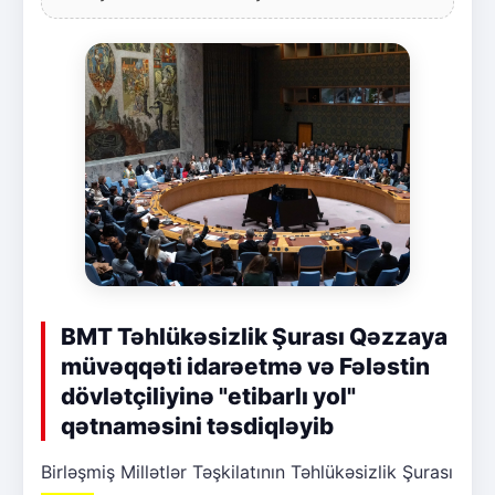
BMT Təhlükəsizlik Şurası Qəzzaya
müvəqqəti idarəetmə və Fələstin
dövlətçiliyinə "etibarlı yol"
qətnaməsini təsdiqləyib
Birləşmiş Millətlər Təşkilatının Təhlükəsizlik Şurası