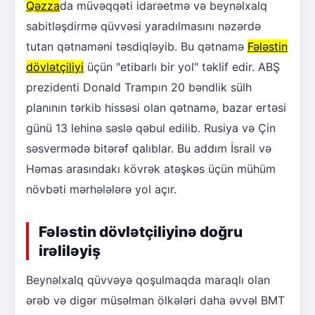
Qəzza
da müvəqqəti idarəetmə və beynəlxalq
sabitləşdirmə qüvvəsi yaradılmasını nəzərdə
tutan qətnaməni təsdiqləyib. Bu qətnamə
Fələstin
dövlətçiliyi
üçün "etibarlı bir yol" təklif edir. ABŞ
prezidenti Donald Trampın 20 bəndlik sülh
planının tərkib hissəsi olan qətnamə, bazar ertəsi
günü 13 lehinə səslə qəbul edilib. Rusiya və Çin
səsvermədə bitərəf qalıblar. Bu addım İsrail və
Həmas arasındakı kövrək atəşkəs üçün mühüm
növbəti mərhələlərə yol açır.
Fələstin dövlətçiliyinə doğru
irəliləyiş
Beynəlxalq qüvvəyə qoşulmaqda maraqlı olan
ərəb və digər müsəlman ölkələri daha əvvəl BMT