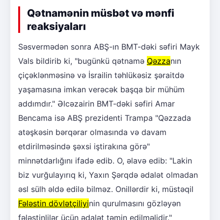
Qətnamənin müsbət və mənfi
reaksiyaları
Səsvermədən sonra ABŞ-ın BMT-dəki səfiri Mayk
Vals bildirib ki, "bugünkü qətnamə
Qəzza
nın
çiçəklənməsinə və İsrailin təhlükəsiz şəraitdə
yaşamasına imkan verəcək başqa bir mühüm
addımdır." Əlcəzairin BMT-dəki səfiri Amar
Bencama isə ABŞ prezidenti Trampa "Qəzzada
atəşkəsin bərqərar olmasında və davam
etdirilməsində şəxsi iştirakına görə"
minnətdarlığını ifadə edib. O, əlavə edib: "Lakin
biz vurğulayırıq ki, Yaxın Şərqdə ədalət olmadan
əsl sülh əldə edilə bilməz. Onillərdir ki, müstəqil
Fələstin dövlətçiliyi
nin qurulmasını gözləyən
fələstinlilər üçün ədalət təmin edilməlidir."