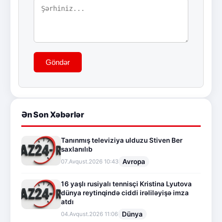
Göndər
Ən Son Xəbərlər
Tanınmış televiziya ulduzu Stiven Ber
saxlanılıb
Avropa
07.Avqust.2026 10:43
16 yaşlı rusiyalı tennisçi Kristina Lyutova
dünya reytinqində ciddi irəliləyişə imza
atdı
Dünya
04.Avqust.2026 11:06