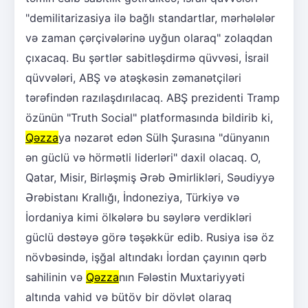
"demilitarizasiya ilə bağlı standartlar, mərhələlər
və zaman çərçivələrinə uyğun olaraq" zolaqdan
çıxacaq. Bu şərtlər sabitləşdirmə qüvvəsi, İsrail
qüvvələri, ABŞ və atəşkəsin zəmanətçiləri
tərəfindən razılaşdırılacaq. ABŞ prezidenti Tramp
özünün "Truth Social" platformasında bildirib ki,
Qəzza
ya nəzarət edən Sülh Şurasına "dünyanın
ən güclü və hörmətli liderləri" daxil olacaq. O,
Qatar, Misir, Birləşmiş Ərəb Əmirlikləri, Səudiyyə
Ərəbistanı Krallığı, İndoneziya, Türkiyə və
İordaniya kimi ölkələrə bu səylərə verdikləri
güclü dəstəyə görə təşəkkür edib. Rusiya isə öz
növbəsində, işğal altındakı İordan çayının qərb
sahilinin və
Qəzza
nın Fələstin Muxtariyyəti
altında vahid və bütöv bir dövlət olaraq