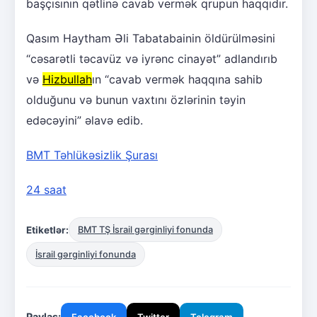
başçısının qətlinə cavab vermək qrupun haqqıdır.
Qasım Haytham Əli Tabatabainin öldürülməsini
“cəsarətli təcavüz və iyrənc cinayət” adlandırıb
və
Hizbullah
ın “cavab vermək haqqına sahib
olduğunu və bunun vaxtını özlərinin təyin
edəcəyini” əlavə edib.
BMT Təhlükəsizlik Şurası
24 saat
Etiketlər:
BMT TŞ İsrail gərginliyi fonunda
İsrail gərginliyi fonunda
Paylaş: