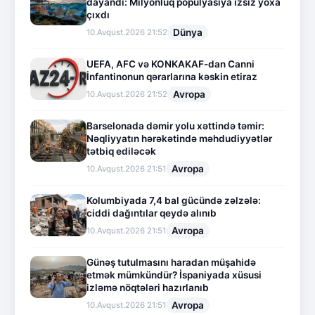
dayandı: Milyonluq populyasiya izsiz yoxa
çıxdı
Dünya
10.Avqust.2026 21:52
UEFA, AFC və KONKAKAF-dan Canni
İnfantinonun qərarlarına kəskin etiraz
Avropa
10.Avqust.2026 21:52
Barselonada dəmir yolu xəttində təmir:
Nəqliyyatın hərəkətində məhdudiyyətlər
tətbiq ediləcək
Avropa
10.Avqust.2026 21:51
Kolumbiyada 7,4 bal gücündə zəlzələ:
ciddi dağıntılar qeydə alınıb
Avropa
10.Avqust.2026 21:51
Günəş tutulmasını haradan müşahidə
etmək mümkündür? İspaniyada xüsusi
izləmə nöqtələri hazırlanıb
Avropa
10.Avqust.2026 21:51