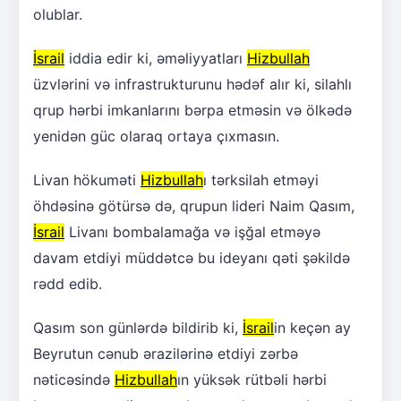
olublar.
İsrail
iddia edir ki, əməliyyatları
Hizbullah
üzvlərini və infrastrukturunu hədəf alır ki, silahlı
qrup hərbi imkanlarını bərpa etməsin və ölkədə
yenidən güc olaraq ortaya çıxmasın.
Livan hökuməti
Hizbullah
ı tərksilah etməyi
öhdəsinə götürsə də, qrupun lideri Naim Qasım,
İsrail
Livanı bombalamağa və işğal etməyə
davam etdiyi müddətcə bu ideyanı qəti şəkildə
rədd edib.
Qasım son günlərdə bildirib ki,
İsrail
in keçən ay
Beyrutun cənub ərazilərinə etdiyi zərbə
nəticəsində
Hizbullah
ın yüksək rütbəli hərbi