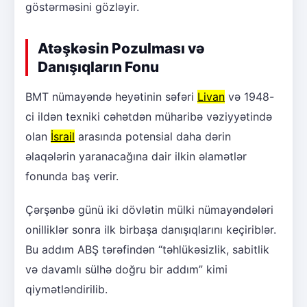
göstərməsini gözləyir.
Atəşkəsin Pozulması və
Danışıqların Fonu
BMT nümayəndə heyətinin səfəri
Livan
və 1948-
ci ildən texniki cəhətdən müharibə vəziyyətində
olan
İsrail
arasında potensial daha dərin
əlaqələrin yaranacağına dair ilkin əlamətlər
fonunda baş verir.
Çərşənbə günü iki dövlətin mülki nümayəndələri
onilliklər sonra ilk birbaşa danışıqlarını keçiriblər.
Bu addım ABŞ tərəfindən “təhlükəsizlik, sabitlik
və davamlı sülhə doğru bir addım” kimi
qiymətləndirilib.