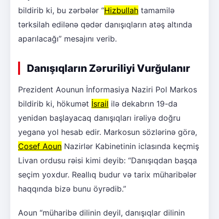
bildirib ki, bu zərbələr “
Hizbullah
tamamilə
tərksilah edilənə qədər danışıqların atəş altında
aparılacağı” mesajını verib.
Danışıqların Zəruriliyi Vurğulanır
Prezident Aounun İnformasiya Naziri Pol Markos
bildirib ki, hökumət
İsrail
ilə dekabrın 19-da
yenidən başlayacaq danışıqları irəliyə doğru
yeganə yol hesab edir. Markosun sözlərinə görə,
Cosef Aoun
Nazirlər Kabinetinin iclasında keçmiş
Livan ordusu rəisi kimi deyib: “Danışıqdan başqa
seçim yoxdur. Reallıq budur və tarix müharibələr
haqqında bizə bunu öyrədib.”
Aoun “müharibə dilinin deyil, danışıqlar dilinin