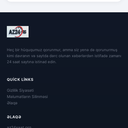
Heç bir hüququmuz qorunmur, amma siz yenə də qorunurmuş
kimi davranın və saytda dərc olunan xəbərlərdən istifadə zamanı
24 saat saytına istinad edin.
QUICK LINKS
Gizlilik Siyasəti
Məlumatların Silinməsi
Əlaqə
ƏLAQƏ
az24saat.org