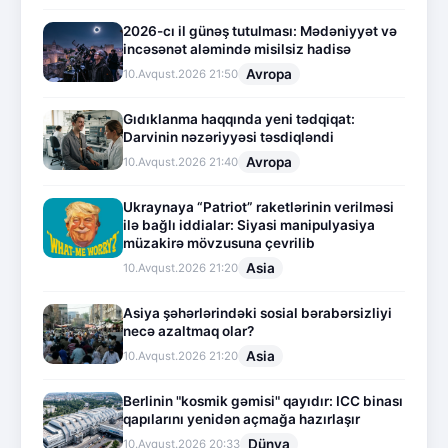
2026-cı il günəş tutulması: Mədəniyyət və
incəsənət aləmində misilsiz hadisə
Avropa
10.Avqust.2026 21:50
Gıdıklanma haqqında yeni tədqiqat:
Darvinin nəzəriyyəsi təsdiqləndi
Avropa
10.Avqust.2026 21:40
Ukraynaya “Patriot” raketlərinin verilməsi
ilə bağlı iddialar: Siyasi manipulyasiya
müzakirə mövzusuna çevrilib
Asia
10.Avqust.2026 21:20
Asiya şəhərlərindəki sosial bərabərsizliyi
necə azaltmaq olar?
Asia
10.Avqust.2026 21:20
Berlinin "kosmik gəmisi" qayıdır: ICC binası
qapılarını yenidən açmağa hazırlaşır
Dünya
10.Avqust.2026 20:33