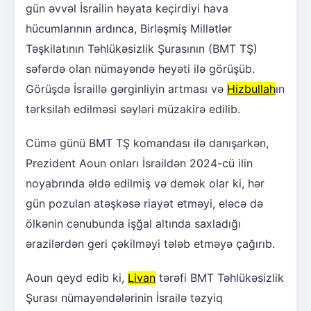
gün əvvəl İsrailin həyata keçirdiyi hava
hücumlarının ardınca, Birləşmiş Millətlər
Təşkilatının Təhlükəsizlik Şurasının (BMT TŞ)
səfərdə olan nümayəndə heyəti ilə görüşüb.
Görüşdə İsraillə gərginliyin artması və
Hizbullah
ın
tərksilah edilməsi səyləri müzakirə edilib.
Cümə günü BMT TŞ komandası ilə danışarkən,
Prezident Aoun onları İsraildən 2024-cü ilin
noyabrında əldə edilmiş və demək olar ki, hər
gün pozulan atəşkəsə riayət etməyi, eləcə də
ölkənin cənubunda işğal altında saxladığı
ərazilərdən geri çəkilməyi tələb etməyə çağırıb.
Aoun qeyd edib ki,
Livan
tərəfi BMT Təhlükəsizlik
Şurası nümayəndələrinin İsrailə təzyiq