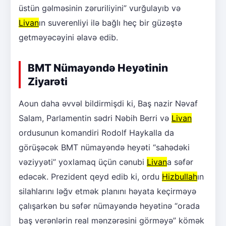
üstün gəlməsinin zəruriliyini” vurğulayıb və
Livan
ın suverenliyi ilə bağlı heç bir güzəştə
getməyəcəyini əlavə edib.
BMT Nümayəndə Heyətinin
Ziyarəti
Aoun daha əvvəl bildirmişdi ki, Baş nazir Nəvaf
Salam, Parlamentin sədri Nəbih Berri və
Livan
ordusunun komandiri Rodolf Haykalla da
görüşəcək BMT nümayəndə heyəti “sahədəki
vəziyyəti” yoxlamaq üçün cənubi
Livan
a səfər
edəcək. Prezident qeyd edib ki, ordu
Hizbullah
ın
silahlarını ləğv etmək planını həyata keçirməyə
çalışarkən bu səfər nümayəndə heyətinə “orada
baş verənlərin real mənzərəsini görməyə” kömək