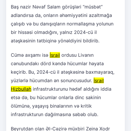
Baş nazir Nəvaf Salam görüşləri “müsbət”
adlandırsa da, onların əhəmiyyətini azaltmağa
çalışıb və bu danışıqların normallaşma yolunun
bir hissəsi olmadığını, yalnız 2024-cü il
atəşkəsinin tətbiqinə yönəldiyini bildirib.
Cümə axşamı isə
İsrail
ordusu Livanın
cənubundakı dörd kəndə hücumlar həyata
keçirib. Bu, 2024-cü il atəşkəsinə baxmayaraq,
yüzlərlə hücumdan ən sonuncusudur.
İsrail
Hizbullah
infrastrukturunu hədəf aldığını iddia
etsə də, bu hücumlar onlarla dinc sakinin
ölümünə, yaşayış binalarının və kritik
infrastrukturun dağılmasına səbəb olub.
Beyrutdan olan Əl-Cəzirə müxbiri Zeina Xodr