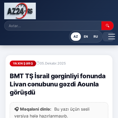
🔍
AZ
EN
RU
05.Dekabr.2025
YAXIN ŞƏRQ
BMT TŞ İsrail gərginliyi fonunda
Livan cənubunu gəzdi Aounla
görüşdü
🎧 Məqaləni dinlə:
Bu yazı üçün səsli
versiya hələ hazırlanmayıb.