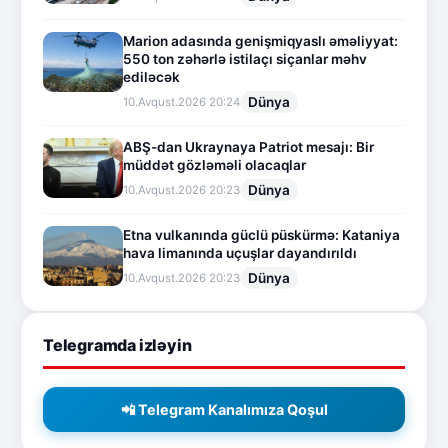
Marion adasında genişmiqyaslı əməliyyat:
550 ton zəhərlə istilaçı siçanlar məhv
ediləcək
Dünya
10.Avqust.2026 20:24
ABŞ-dan Ukraynaya Patriot mesajı: Bir
müddət gözləməli olacaqlar
Dünya
10.Avqust.2026 20:23
Etna vulkanında güclü püskürmə: Kataniya
hava limanında uçuşlar dayandırıldı
Dünya
10.Avqust.2026 20:23
Telegramda izləyin
📲 Telegram Kanalımıza Qoşul