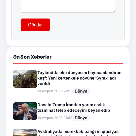
Göndər
Ən Son Xəbərlər
Taylandda elm dünyasını həyəcanlandıran
kəşf: Yeni kərtənkələ növünə 'Syrax' adı
verildi
Dünya
10.Avqust.2026 21:53
Donald Tramp İrandan yarım əsrlik
təzminat tələb edəcəyini bəyan edib
Dünya
10.Avqust.2026 21:53
Avstraliyada mürekkəb balığı miqrasiyası