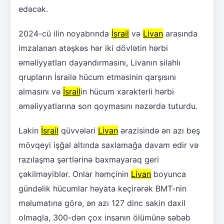
edəcək.
2024-cü ilin noyabrında
İsrail
və
Livan
arasında
imzalanan atəşkəs hər iki dövlətin hərbi
əməliyyatları dayandırmasını, Livanın silahlı
qrupların İsrailə hücum etməsinin qarşısını
almasını və
İsrail
in hücum xarakterli hərbi
əməliyyatlarına son qoymasını nəzərdə tuturdu.
Lakin
İsrail
qüvvələri
Livan
ərazisində ən azı beş
mövqeyi işğal altında saxlamağa davam edir və
razılaşma şərtlərinə baxmayaraq geri
çəkilməyiblər. Onlar həmçinin
Livan
boyunca
gündəlik hücumlar həyata keçirərək BMT-nin
məlumatına görə, ən azı 127 dinc sakin daxil
olmaqla, 300-dən çox insanın ölümünə səbəb