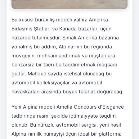
Bu xüsusi buraxılış modeli yalnız Amerika
Birləşmiş Ştatları və Kanada bazarları üçün
nəzərdə tutulmuşdur. Şimali Amerika bazarına
yönəlmiş bu addım, Alpina-nın bu regionda
mövqeyini möhkəmləndirmək və müştərilərə
bənzərsiz bir təcrübə təqdim etmək məqsədi
güdür. Məhdud sayda istehsal olunacaq bu
avtomobil kolleksiyaçılar və avtomobil
həvəskarları arasında böyük tələbat doğuracaq.
Yeni Alpina modeli Amelia Concours d'Elegance
tədbirində rəsmi şəkildə ictimaiyyətə təqdim
olunub. Bu nüfuzlu avtomobil sərgisi, yeni nəsil
Alpina-nın ilk nümayişi üçün ideal bir platforma