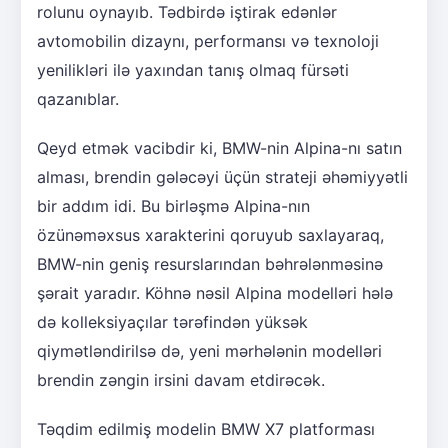
rolunu oynayıb. Tədbirdə iştirak edənlər
avtomobilin dizaynı, performansı və texnoloji
yenilikləri ilə yaxından tanış olmaq fürsəti
qazanıblar.
Qeyd etmək vacibdir ki, BMW-nin Alpina-nı satın
alması, brendin gələcəyi üçün strateji əhəmiyyətli
bir addım idi. Bu birləşmə Alpina-nın
özünəməxsus xarakterini qoruyub saxlayaraq,
BMW-nin geniş resurslarından bəhrələnməsinə
şərait yaradır. Köhnə nəsil Alpina modelləri hələ
də kolleksiyaçılar tərəfindən yüksək
qiymətləndirilsə də, yeni mərhələnin modelləri
brendin zəngin irsini davam etdirəcək.
Təqdim edilmiş modelin BMW X7 platforması