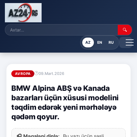
🔍
AZ
EN
RU
09.Mart.2026
AVROPA
BMW Alpina ABŞ və Kanada
bazarları üçün xüsusi modelini
təqdim edərək yeni mərhələyə
qədəm qoyur.
🎧 Məqaləni dinlə:
Bu yazı üçün səsli