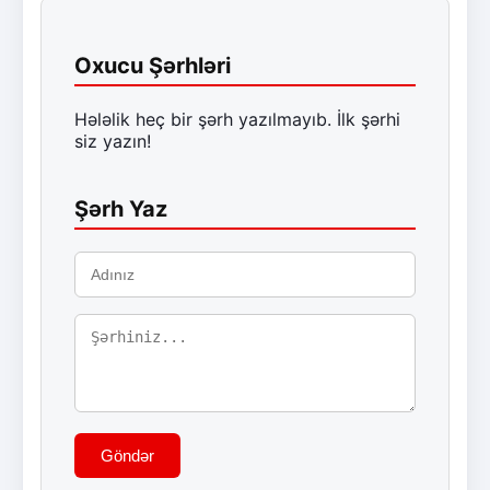
Oxucu Şərhləri
Hələlik heç bir şərh yazılmayıb. İlk şərhi
siz yazın!
Şərh Yaz
Göndər