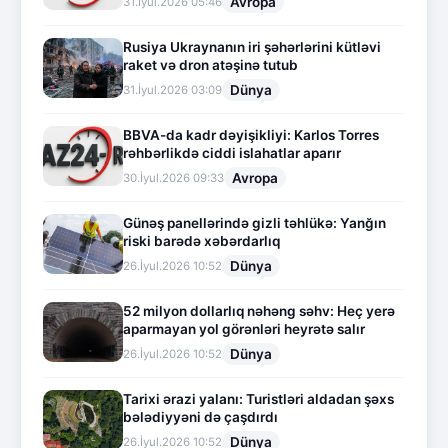
Avropa
31.İyul.2026 05:46
Rusiya Ukraynanın iri şəhərlərini kütləvi
raket və dron atəşinə tutub
Dünya
31.İyul.2026 03:09
BBVA-da kadr dəyişikliyi: Karlos Torres
rəhbərlikdə ciddi islahatlar aparır
Avropa
30.İyul.2026 09:33
Günəş panellərində gizli təhlükə: Yanğın
riski barədə xəbərdarlıq
Dünya
26.İyul.2026 10:52
52 milyon dollarlıq nəhəng səhv: Heç yerə
aparmayan yol görənləri heyrətə salır
Dünya
26.İyul.2026 10:52
Tarixi ərazi yalanı: Turistləri aldadan şəxs
bələdiyyəni də çaşdırdı
Dünya
26.İyul.2026 10:52