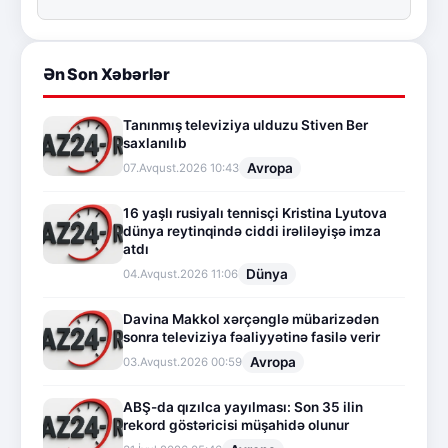
Ən Son Xəbərlər
Tanınmış televiziya ulduzu Stiven Ber
saxlanılıb
Avropa
07.Avqust.2026 10:43
16 yaşlı rusiyalı tennisçi Kristina Lyutova
dünya reytinqində ciddi irəliləyişə imza
atdı
Dünya
04.Avqust.2026 11:06
Davina Makkol xərçənglə mübarizədən
sonra televiziya fəaliyyətinə fasilə verir
Avropa
03.Avqust.2026 00:59
ABŞ-da qızılca yayılması: Son 35 ilin
rekord göstəricisi müşahidə olunur