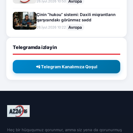
Avropa
26.İyul.2026 10:50
Çinin “hukou” sistemi: Daxili miqrantların
qarşısındakı görünməz sədd
Avropa
26.İyul.2026 10:22
Telegramda izləyin
📲 Telegram Kanalımıza Qoşul
Heç bir hüququmuz qorunmur, amma siz yenə də qorunurmuş