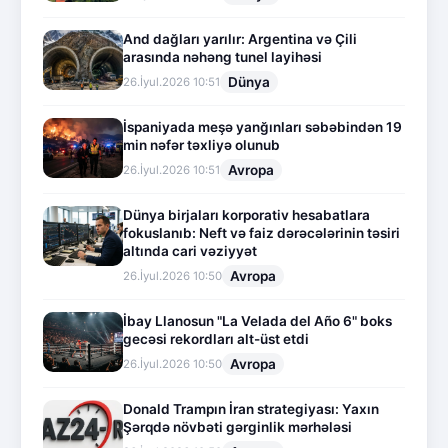
And dağları yarılır: Argentina və Çili
arasında nəhəng tunel layihəsi
Dünya
26.İyul.2026 10:51
İspaniyada meşə yanğınları səbəbindən 19
min nəfər təxliyə olunub
Avropa
26.İyul.2026 10:51
Dünya birjaları korporativ hesabatlara
fokuslanıb: Neft və faiz dərəcələrinin təsiri
altında cari vəziyyət
Avropa
26.İyul.2026 10:50
İbay Llanosun "La Velada del Año 6" boks
gecəsi rekordları alt-üst etdi
Avropa
26.İyul.2026 10:50
Donald Trampın İran strategiyası: Yaxın
Şərqdə növbəti gərginlik mərhələsi