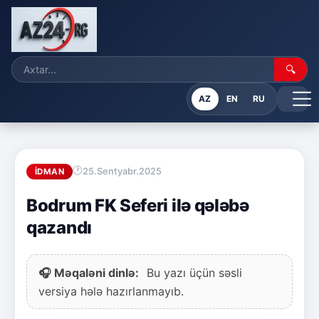
🔍
AZ
EN
RU
25.Sentyabr.2025
İDMAN
Bodrum FK Seferi ilə qələbə
qazandı
🎧 Məqaləni dinlə:
Bu yazı üçün səsli
versiya hələ hazırlanmayıb.