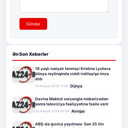
Göndər
Ən Son Xəbərlər
16 yaşlı rusiyalı tennisçi Kristina Lyutova
dünya reytinqində ciddi irəliləyişə imza
atdı
Dünya
04.Avqust.2026 11:06
Davina Makkol xərçənglə mübarizədən
sonra televiziya fəaliyyətinə fasilə verir
Avropa
03.Avqust.2026 00:59
ABŞ-da qızılca yayılması: Son 35 ilin