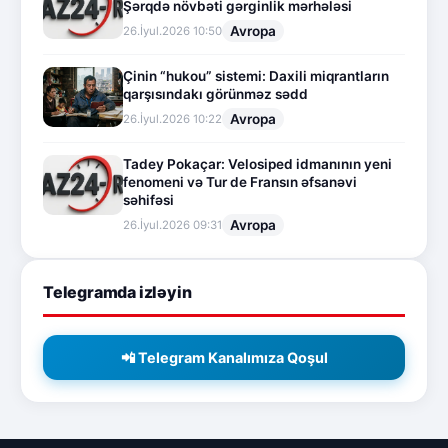
Şərqdə növbəti gərginlik mərhələsi
Avropa
26.İyul.2026 10:50
Çinin “hukou” sistemi: Daxili miqrantların
qarşısındakı görünməz sədd
Avropa
26.İyul.2026 10:22
Tadey Pokaçar: Velosiped idmanının yeni
fenomeni və Tur de Fransın əfsanəvi
səhifəsi
Avropa
26.İyul.2026 09:31
Telegramda izləyin
📲 Telegram Kanalımıza Qoşul