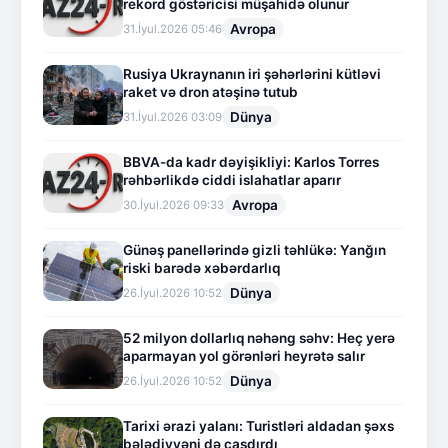
rekord göstəricisi müşahidə olunur
Avropa
31.İyul.2026 05:46
Rusiya Ukraynanın iri şəhərlərini kütləvi
raket və dron atəşinə tutub
Dünya
31.İyul.2026 03:09
BBVA-da kadr dəyişikliyi: Karlos Torres
rəhbərlikdə ciddi islahatlar aparır
Avropa
30.İyul.2026 09:33
Günəş panellərində gizli təhlükə: Yanğın
riski barədə xəbərdarlıq
Dünya
26.İyul.2026 10:52
52 milyon dollarlıq nəhəng səhv: Heç yerə
aparmayan yol görənləri heyrətə salır
Dünya
26.İyul.2026 10:52
Tarixi ərazi yalanı: Turistləri aldadan şəxs
bələdiyyəni də çaşdırdı