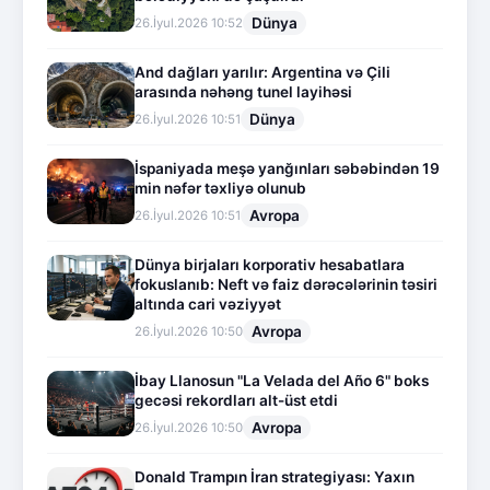
Dünya
26.İyul.2026 10:52
And dağları yarılır: Argentina və Çili
arasında nəhəng tunel layihəsi
Dünya
26.İyul.2026 10:51
İspaniyada meşə yanğınları səbəbindən 19
min nəfər təxliyə olunub
Avropa
26.İyul.2026 10:51
Dünya birjaları korporativ hesabatlara
fokuslanıb: Neft və faiz dərəcələrinin təsiri
altında cari vəziyyət
Avropa
26.İyul.2026 10:50
İbay Llanosun "La Velada del Año 6" boks
gecəsi rekordları alt-üst etdi
Avropa
26.İyul.2026 10:50
Donald Trampın İran strategiyası: Yaxın