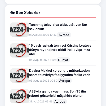
Ən Son Xəbərlər
Tanınmış televiziya ulduzu Stiven Ber
saxlanılıb
Avropa
07.Avqust.2026 10:43
16 yaşlı rusiyalı tennisçi Kristina Lyutova
dünya reytinqində ciddi irəliləyişə imza
atdı
Dünya
04.Avqust.2026 11:06
Davina Makkol xərçənglə mübarizədən
sonra televiziya fəaliyyətinə fasilə verir
Avropa
03.Avqust.2026 00:59
ABŞ-da qızılca yayılması: Son 35 ilin
rekord göstəricisi müşahidə olunur
Avropa
31.İyul.2026 05:46