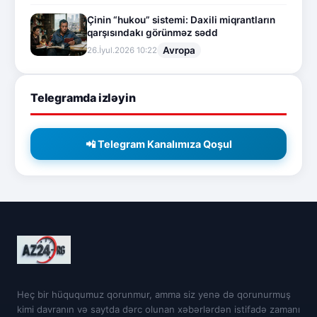
Çinin “hukou” sistemi: Daxili miqrantların
qarşısındakı görünməz sədd
Avropa
26.İyul.2026 10:22
Telegramda izləyin
📲 Telegram Kanalımıza Qoşul
Heç bir hüququmuz qorunmur, amma siz yenə də qorunurmuş
kimi davranın və saytda dərc olunan xəbərlərdən istifadə zamanı