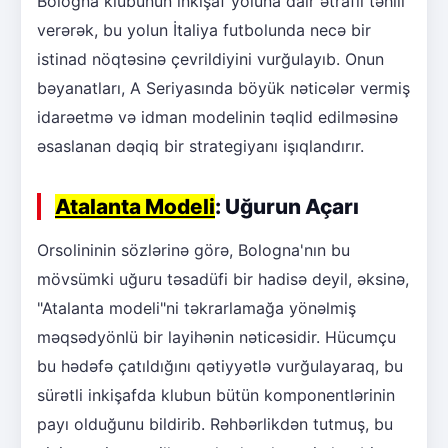
Bologna klubunun inkişaf yoluna dair ətraflı təhlil
verərək, bu yolun İtaliya futbolunda necə bir
istinad nöqtəsinə çevrildiyini vurğulayıb. Onun
bəyanatları, A Seriyasında böyük nəticələr vermiş
idarəetmə və idman modelinin təqlid edilməsinə
əsaslanan dəqiq bir strategiyanı işıqlandırır.
Atalanta Modeli
: Uğurun Açarı
Orsolininin sözlərinə görə, Bologna'nın bu
mövsümki uğuru təsadüfi bir hadisə deyil, əksinə,
"Atalanta modeli"ni təkrarlamağa yönəlmiş
məqsədyönlü bir layihənin nəticəsidir. Hücumçu
bu hədəfə çatıldığını qətiyyətlə vurğulayaraq, bu
sürətli inkişafda klubun bütün komponentlərinin
payı olduğunu bildirib. Rəhbərlikdən tutmuş, bu