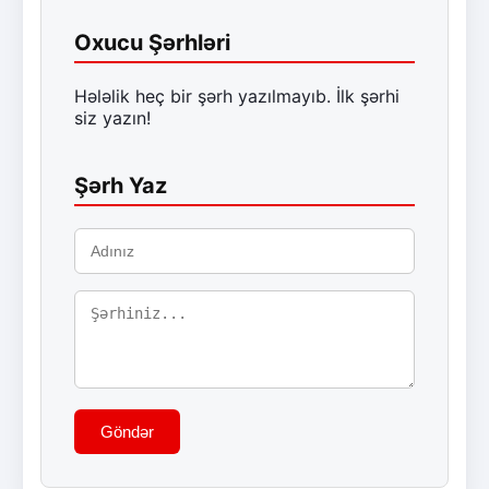
Oxucu Şərhləri
Hələlik heç bir şərh yazılmayıb. İlk şərhi
siz yazın!
Şərh Yaz
Göndər