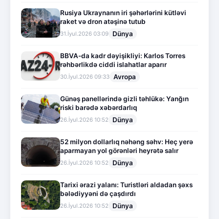
Rusiya Ukraynanın iri şəhərlərini kütləvi
raket və dron atəşinə tutub
Dünya
31.İyul.2026 03:09
BBVA-da kadr dəyişikliyi: Karlos Torres
rəhbərlikdə ciddi islahatlar aparır
Avropa
30.İyul.2026 09:33
Günəş panellərində gizli təhlükə: Yanğın
riski barədə xəbərdarlıq
Dünya
26.İyul.2026 10:52
52 milyon dollarlıq nəhəng səhv: Heç yerə
aparmayan yol görənləri heyrətə salır
Dünya
26.İyul.2026 10:52
Tarixi ərazi yalanı: Turistləri aldadan şəxs
bələdiyyəni də çaşdırdı
Dünya
26.İyul.2026 10:52