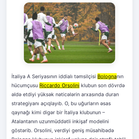
İtaliya A Seriyasının iddialı təmsilçisi
Bologna
nın
hücumçusu
Riccardo Orsolini
klubun son dövrdə
əldə etdiyi yüksək nəticələrin arxasında duran
strategiyanı açıqlayıb. O, bu uğurların əsas
qaynağı kimi digər bir İtaliya klubunun –
Atalantanın uzunmüddətli inkişaf modelini
göstərib. Orsolini, verdiyi geniş müsahibədə