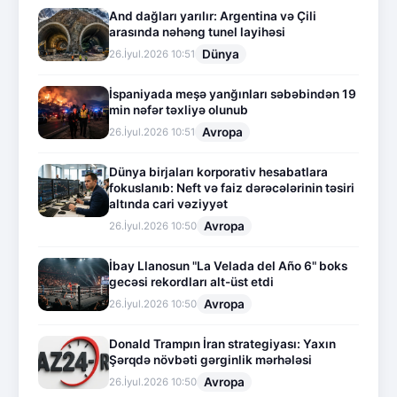
And dağları yarılır: Argentina və Çili
arasında nəhəng tunel layihəsi
Dünya
26.İyul.2026 10:51
İspaniyada meşə yanğınları səbəbindən 19
min nəfər təxliyə olunub
Avropa
26.İyul.2026 10:51
Dünya birjaları korporativ hesabatlara
fokuslanıb: Neft və faiz dərəcələrinin təsiri
altında cari vəziyyət
Avropa
26.İyul.2026 10:50
İbay Llanosun "La Velada del Año 6" boks
gecəsi rekordları alt-üst etdi
Avropa
26.İyul.2026 10:50
Donald Trampın İran strategiyası: Yaxın
Şərqdə növbəti gərginlik mərhələsi
Avropa
26.İyul.2026 10:50