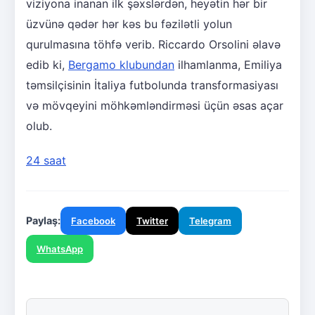
viziyona inanan ilk şəxslərdən, heyətin hər bir
üzvünə qədər hər kəs bu fəzilətli yolun
qurulmasına töhfə verib. Riccardo Orsolini əlavə
edib ki,
Bergamo klubundan
ilhamlanma, Emiliya
təmsilçisinin İtaliya futbolunda transformasiyası
və mövqeyini möhkəmləndirməsi üçün əsas açar
olub.
24 saat
Paylaş:
Facebook
Twitter
Telegram
WhatsApp