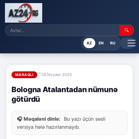
🔍
AZ
EN
RU
18.Noyabr.2025
MARAQLI
Bologna Atalantadan nümunə
götürdü
🎧 Məqaləni dinlə:
Bu yazı üçün səsli
versiya hələ hazırlanmayıb.