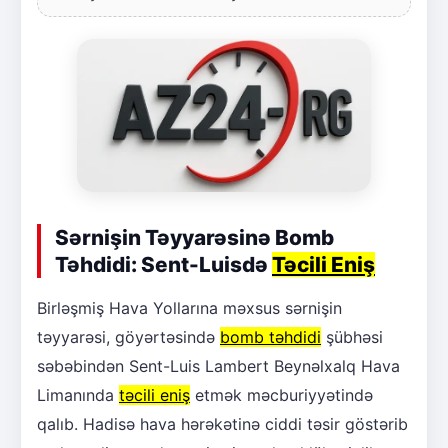
Sərnişin Təyyarəsinə Bomb
Təhdidi: Sent-Luisdə
Təcili Eniş
Birləşmiş Hava Yollarına məxsus sərnişin
təyyarəsi, göyərtəsində
bomb təhdidi
şübhəsi
səbəbindən Sent-Luis Lambert Beynəlxalq Hava
Limanında
təcili eniş
etmək məcburiyyətində
qalıb. Hadisə hava hərəkətinə ciddi təsir göstərib