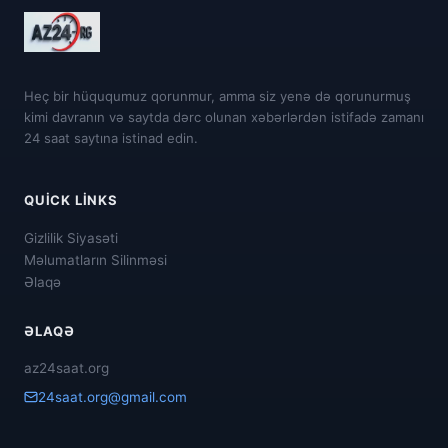
Heç bir hüququmuz qorunmur, amma siz yenə də qorunurmuş
kimi davranın və saytda dərc olunan xəbərlərdən istifadə zamanı
24 saat saytına istinad edin.
QUICK LINKS
Gizlilik Siyasəti
Məlumatların Silinməsi
Əlaqə
ƏLAQƏ
az24saat.org
24saat.org@gmail.com