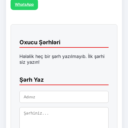
WhatsApp
Oxucu Şərhləri
Hələlik heç bir şərh yazılmayıb. İlk şərhi
siz yazın!
Şərh Yaz