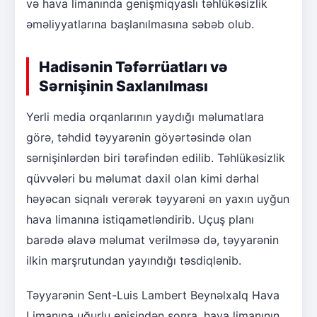
və hava limanında genişmiqyaslı təhlükəsizlik
əməliyyatlarına başlanılmasına səbəb olub.
Hadisənin Təfərrüatları və
Sərnişinin Saxlanılması
Yerli media orqanlarının yaydığı məlumatlara
görə, təhdid təyyarənin göyərtəsində olan
sərnişinlərdən biri tərəfindən edilib. Təhlükəsizlik
qüvvələri bu məlumat daxil olan kimi dərhal
həyəcan siqnalı verərək təyyarəni ən yaxın uyğun
hava limanına istiqamətləndirib. Uçuş planı
barədə əlavə məlumat verilməsə də, təyyarənin
ilkin marşrutundan yayındığı təsdiqlənib.
Təyyarənin Sent-Luis Lambert Beynəlxalq Hava
Limanına uğurlu enişindən sonra, hava limanının