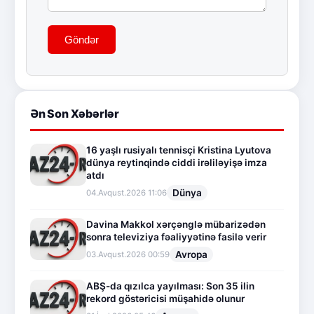
Göndər
Ən Son Xəbərlər
16 yaşlı rusiyalı tennisçi Kristina Lyutova
dünya reytinqində ciddi irəliləyişə imza
atdı
Dünya
04.Avqust.2026 11:06
Davina Makkol xərçənglə mübarizədən
sonra televiziya fəaliyyətinə fasilə verir
Avropa
03.Avqust.2026 00:59
ABŞ-da qızılca yayılması: Son 35 ilin
rekord göstəricisi müşahidə olunur