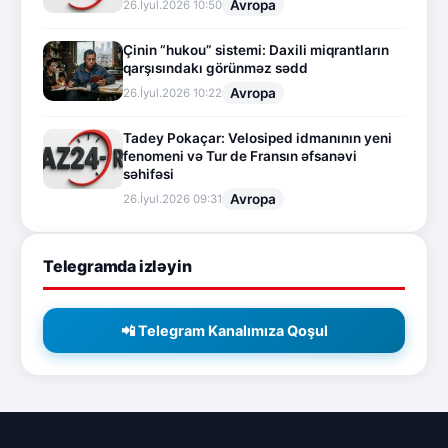
Avropa
26.İyul.2026 10:50
Çinin “hukou” sistemi: Daxili miqrantların
qarşısındakı görünməz sədd
Avropa
26.İyul.2026 10:22
Tadey Pokaçar: Velosiped idmanının yeni
fenomeni və Tur de Fransın əfsanəvi
səhifəsi
Avropa
26.İyul.2026 09:31
Telegramda izləyin
📲 Telegram Kanalımıza Qoşul