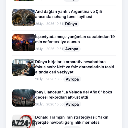
And dağları yarılır: Argentina və Çili
arasında nəhəng tunel layihəsi
Dünya
26.İyul.2026 10:51
İspaniyada meşə yanğınları səbəbindən 19
min nəfər təxliyə olunub
Avropa
26.İyul.2026 10:51
Dünya birjaları korporativ hesabatlara
fokuslanıb: Neft və faiz dərəcələrinin təsiri
altında cari vəziyyət
Avropa
26.İyul.2026 10:50
İbay Llanosun "La Velada del Año 6" boks
gecəsi rekordları alt-üst etdi
Avropa
26.İyul.2026 10:50
Donald Trampın İran strategiyası: Yaxın
Şərqdə növbəti gərginlik mərhələsi