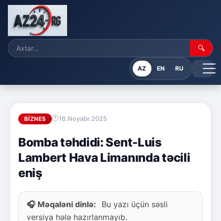
🔍
AZ
EN
RU
16.Noyabr.2025
BIZNES
Bomba təhdidi: Sent-Luis
Lambert Hava Limanında təcili
eniş
🎧 Məqaləni dinlə:
Bu yazı üçün səsli
versiya hələ hazırlanmayıb.