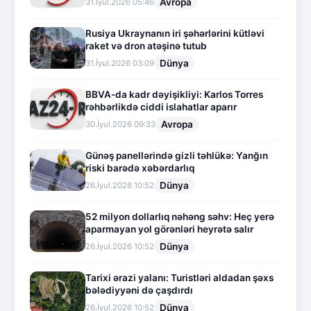
Avropa
31.İyul.2026 05:46
Rusiya Ukraynanın iri şəhərlərini kütləvi
raket və dron atəşinə tutub
Dünya
31.İyul.2026 03:09
BBVA-da kadr dəyişikliyi: Karlos Torres
rəhbərlikdə ciddi islahatlar aparır
Avropa
30.İyul.2026 09:33
Günəş panellərində gizli təhlükə: Yanğın
riski barədə xəbərdarlıq
Dünya
26.İyul.2026 10:52
52 milyon dollarlıq nəhəng səhv: Heç yerə
aparmayan yol görənləri heyrətə salır
Dünya
26.İyul.2026 10:52
Tarixi ərazi yalanı: Turistləri aldadan şəxs
bələdiyyəni də çaşdırdı
Dünya
26.İyul.2026 10:52