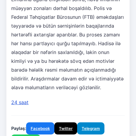
müəyyən zonaları dərhal boşaldılıb. Polis və
Federal Təhqiqatlar Bürosunun (FTB) əməkdaşları
təyyarədə və bütün sərnişinlərin baqajlarında
hərtərəfli axtarışlar aparıblar. Bu proses zamanı
hər hansı partlayıcı qurğu tapılmayıb. Hadisə ilə
əlaqədar bir nəfərin saxlanıldığı, lakin onun
kimliyi və ya bu hərəkətə sövq edən motivlər
barədə hələlik rəsmi məlumatın açıqlanmadığı
bildirilir. Araşdırmalar davam edir və ictimaiyyətə
əlavə məlumatların veriləcəyi gözlənilir.
24 saat
Paylaş:
Facebook
Twitter
Telegram