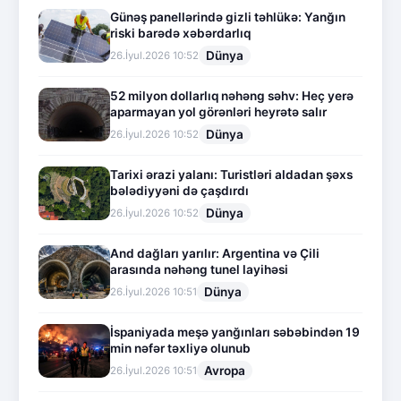
Günəş panellərində gizli təhlükə: Yanğın
riski barədə xəbərdarlıq
Dünya
26.İyul.2026 10:52
52 milyon dollarlıq nəhəng səhv: Heç yerə
aparmayan yol görənləri heyrətə salır
Dünya
26.İyul.2026 10:52
Tarixi ərazi yalanı: Turistləri aldadan şəxs
bələdiyyəni də çaşdırdı
Dünya
26.İyul.2026 10:52
And dağları yarılır: Argentina və Çili
arasında nəhəng tunel layihəsi
Dünya
26.İyul.2026 10:51
İspaniyada meşə yanğınları səbəbindən 19
min nəfər təxliyə olunub
Avropa
26.İyul.2026 10:51