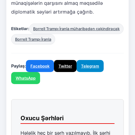
münaqişələrin qarşısını almaq məqsədilə
diplomatik səyləri artırmağa çağırıb.
Etiketlər:
Borrell Trampı İranla müharibədən çəkindirəcək
Borrell Trampı İranla
Paylaş:
Facebook
Twitter
Telegram
WhatsApp
Oxucu Şərhləri
Hələlik heç bir şərh yazılmayıb. İlk şərhi