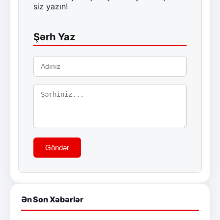
siz yazın!
Şərh Yaz
Göndər
Ən Son Xəbərlər