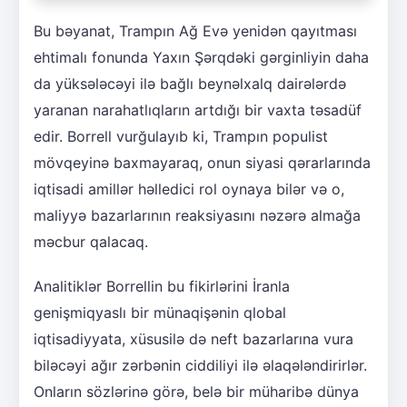
Bu bəyanat, Trampın Ağ Evə yenidən qayıtması
ehtimalı fonunda Yaxın Şərqdəki gərginliyin daha
da yüksələcəyi ilə bağlı beynəlxalq dairələrdə
yaranan narahatlıqların artdığı bir vaxta təsadüf
edir. Borrell vurğulayıb ki, Trampın populist
mövqeyinə baxmayaraq, onun siyasi qərarlarında
iqtisadi amillər həlledici rol oynaya bilər və o,
maliyyə bazarlarının reaksiyasını nəzərə almağa
məcbur qalacaq.
Analitiklər Borrellin bu fikirlərini İranla
genişmiqyaslı bir münaqişənin qlobal
iqtisadiyyata, xüsusilə də neft bazarlarına vura
biləcəyi ağır zərbənin ciddiliyi ilə əlaqələndirirlər.
Onların sözlərinə görə, belə bir müharibə dünya