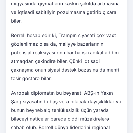
miqyasında qiymətlərin kəskin şəkildə artmasına
və iqtisadi sabitliyin pozulmasına gətirib çıxara
bilər.
Borrell hesab edir ki, Trampın siyasəti çox vaxt
gözlənilməz olsa da, maliyyə bazarlarının
potensial reaksiyası onu hər hansı radikal addım
atmaqdan çəkindirə bilər. Çünki iqtisadi
çaxnaşma onun siyasi dəstək bazasına da mənfi
təsir göstərə bilər.
Avropalı diplomatın bu bəyanatı ABŞ-ın Yaxın
Şərq siyasətində baş verə biləcək dəyişikliklər və
bunun beynəlxalq təhlükəsizlik üçün yarada
biləcəyi nəticələr barədə ciddi müzakirələrə
səbəb olub. Borrell dünya liderlərini regional