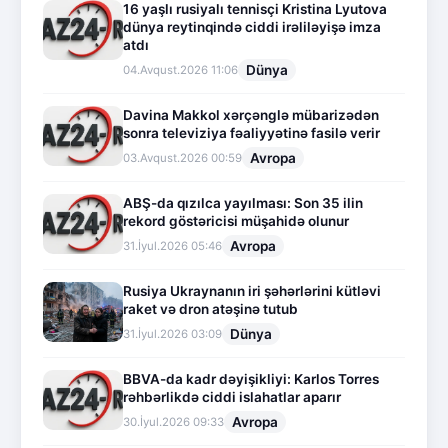
16 yaşlı rusiyalı tennisçi Kristina Lyutova
dünya reytinqində ciddi irəliləyişə imza
atdı
Dünya
04.Avqust.2026 11:06
Davina Makkol xərçənglə mübarizədən
sonra televiziya fəaliyyətinə fasilə verir
Avropa
03.Avqust.2026 00:59
ABŞ-da qızılca yayılması: Son 35 ilin
rekord göstəricisi müşahidə olunur
Avropa
31.İyul.2026 05:46
Rusiya Ukraynanın iri şəhərlərini kütləvi
raket və dron atəşinə tutub
Dünya
31.İyul.2026 03:09
BBVA-da kadr dəyişikliyi: Karlos Torres
rəhbərlikdə ciddi islahatlar aparır
Avropa
30.İyul.2026 09:33