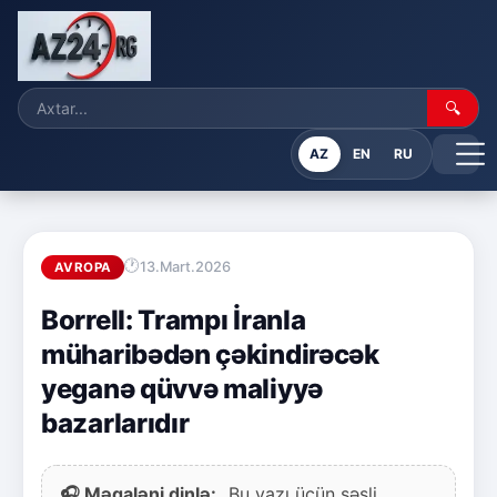
🔍
AZ
EN
RU
13.Mart.2026
AVROPA
Borrell: Trampı İranla
müharibədən çəkindirəcək
yeganə qüvvə maliyyə
bazarlarıdır
🎧 Məqaləni dinlə:
Bu yazı üçün səsli