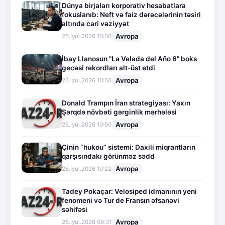
Dünya birjaları korporativ hesabatlara
fokuslanıb: Neft və faiz dərəcələrinin təsiri
altında cari vəziyyət
Avropa
26.İyul.2026 10:50
İbay Llanosun "La Velada del Año 6" boks
gecəsi rekordları alt-üst etdi
Avropa
26.İyul.2026 10:50
Donald Trampın İran strategiyası: Yaxın
Şərqdə növbəti gərginlik mərhələsi
Avropa
26.İyul.2026 10:50
Çinin “hukou” sistemi: Daxili miqrantların
qarşısındakı görünməz sədd
Avropa
26.İyul.2026 10:22
Tadey Pokaçar: Velosiped idmanının yeni
fenomeni və Tur de Fransın əfsanəvi
səhifəsi
Avropa
26.İyul.2026 09:31