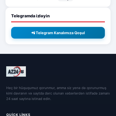
Telegramda izləyin
📲 Telegram Kanalımıza Qoşul
Heç bir hüququmuz qorunmur, amma siz yenə də qorunurmuş
kimi davranın və saytda dərc olunan xəbərlərdən istifadə zamanı
24 saat saytına istinad edin.
QUICK LINKS