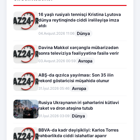
16 yaşlı rusiyalı tennisçi Kristina Lyutova
dünya reytinqində ciddi irəliləyişə imza
atdı
Dünya
04.Avqust.2026 11:06
Davina Makkol xərçənglə mübarizədən
sonra televiziya fəaliyyətinə fasilə verir
Avropa
03.Avqust.2026 00:59
ABŞ-da qızılca yayılması: Son 35 ilin
rekord göstəricisi müşahidə olunur
Avropa
31.İyul.2026 05:46
Rusiya Ukraynanın iri şəhərlərini kütləvi
raket və dron atəşinə tutub
Dünya
31.İyul.2026 03:09
BBVA-da kadr dəyişikliyi: Karlos Torres
rəhbərlikdə ciddi islahatlar aparır