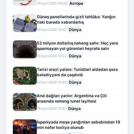
Avropa
30.İyul.2026 09:33
Günəş panellərində gizli təhlükə: Yanğın
riski barədə xəbərdarlıq
Dünya
26.İyul.2026 10:52
52 milyon dollarlıq nəhəng səhv: Heç yerə
aparmayan yol görənləri heyrətə salır
Dünya
26.İyul.2026 10:52
Tarixi ərazi yalanı: Turistləri aldadan şəxs
bələdiyyəni də çaşdırdı
Dünya
26.İyul.2026 10:52
And dağları yarılır: Argentina və Çili
arasında nəhəng tunel layihəsi
Dünya
26.İyul.2026 10:51
İspaniyada meşə yanğınları səbəbindən 19
min nəfər təxliyə olunub