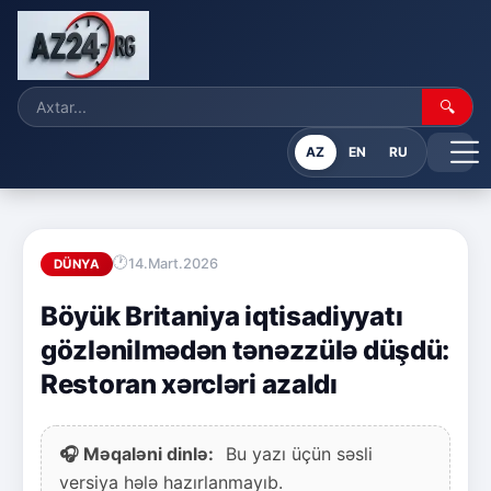
🔍
AZ
EN
RU
14.Mart.2026
DÜNYA
Böyük Britaniya iqtisadiyyatı
gözlənilmədən tənəzzülə düşdü:
Restoran xərcləri azaldı
🎧 Məqaləni dinlə:
Bu yazı üçün səsli
versiya hələ hazırlanmayıb.