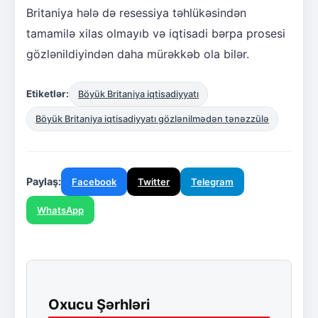
Britaniya hələ də resessiya təhlükəsindən
tamamilə xilas olmayıb və iqtisadi bərpa prosesi
gözlənildiyindən daha mürəkkəb ola bilər.
Etiketlər:
Böyük Britaniya iqtisadiyyatı
Böyük Britaniya iqtisadiyyatı gözlənilmədən tənəzzülə
Paylaş:
Facebook
Twitter
Telegram
WhatsApp
Oxucu Şərhləri