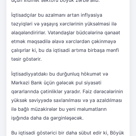
İqtisadçılar bu azalmanı artan inflyasiya
təzyiqləri və yaşayış xərclərinin yüksəlməsi ilə
əlaqələndirirlər. Vətəndaşlar büdcələrinə qənaət
etmək məqsədilə əlavə xərclərdən çəkinməyə
çalışırlar ki, bu da iqtisadi artıma birbaşa mənfi
təsir göstərir.
İqtisadiyyatdakı bu durğunluq hökumət və
Mərkəzi Bank üçün gələcək pul siyasəti
qərarlarında çətinliklər yaradır. Faiz dərəcələrinin
yüksək səviyyədə saxlanılması və ya azaldılması
ilə bağlı müzakirələr bu yeni məlumatların
işığında daha da gərginləşəcək.
Bu iqtisadi göstərici bir daha sübut edir ki, Böyük