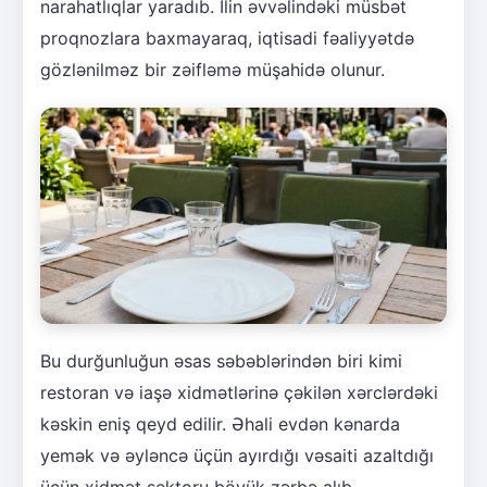
narahatlıqlar yaradıb. İlin əvvəlindəki müsbət
proqnozlara baxmayaraq, iqtisadi fəaliyyətdə
gözlənilməz bir zəifləmə müşahidə olunur.
Bu durğunluğun əsas səbəblərindən biri kimi
restoran və iaşə xidmətlərinə çəkilən xərclərdəki
kəskin eniş qeyd edilir. Əhali evdən kənarda
yemək və əyləncə üçün ayırdığı vəsaiti azaltdığı
üçün xidmət sektoru böyük zərbə alıb.