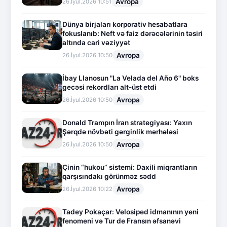
Avropa
26.İyul.2026 10:51
Dünya birjaları korporativ hesabatlara
fokuslanıb: Neft və faiz dərəcələrinin təsiri
altında cari vəziyyət
Avropa
26.İyul.2026 10:50
İbay Llanosun "La Velada del Año 6" boks
gecəsi rekordları alt-üst etdi
Avropa
26.İyul.2026 10:50
Donald Trampın İran strategiyası: Yaxın
Şərqdə növbəti gərginlik mərhələsi
Avropa
26.İyul.2026 10:50
Çinin “hukou” sistemi: Daxili miqrantların
qarşısındakı görünməz sədd
Avropa
26.İyul.2026 10:22
Tadey Pokaçar: Velosiped idmanının yeni
fenomeni və Tur de Fransın əfsanəvi