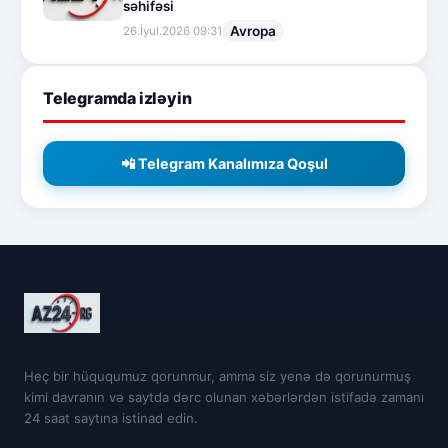
səhifəsi
Avropa
26.İyul.2026 09:31
Telegramda izləyin
📲 Telegram Kanalımıza Qoşul
Heç bir hüququmuz qorunmur, amma siz yenə də qorunurmuş
kimi davranın və saytda dərc olunan xəbərlərdən istifadə zamanı
24 saat saytına istinad edin.