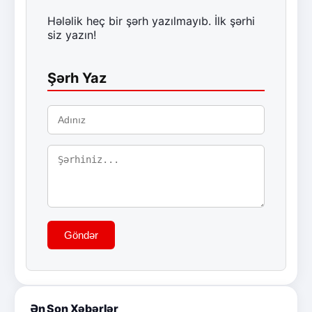
Hələlik heç bir şərh yazılmayıb. İlk şərhi
siz yazın!
Şərh Yaz
Göndər
Ən Son Xəbərlər