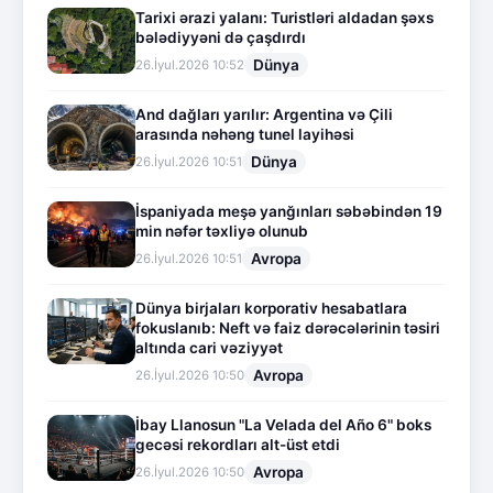
Tarixi ərazi yalanı: Turistləri aldadan şəxs
bələdiyyəni də çaşdırdı
Dünya
26.İyul.2026 10:52
And dağları yarılır: Argentina və Çili
arasında nəhəng tunel layihəsi
Dünya
26.İyul.2026 10:51
İspaniyada meşə yanğınları səbəbindən 19
min nəfər təxliyə olunub
Avropa
26.İyul.2026 10:51
Dünya birjaları korporativ hesabatlara
fokuslanıb: Neft və faiz dərəcələrinin təsiri
altında cari vəziyyət
Avropa
26.İyul.2026 10:50
İbay Llanosun "La Velada del Año 6" boks
gecəsi rekordları alt-üst etdi
Avropa
26.İyul.2026 10:50