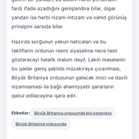
fərdi ifadə azadlığını genişləndirə bilər, digər
yandan isə hərbi nizam-intizam və vahid görünüş
prinsipini sarsıda bilər.
Hazırda sorğunun yekun nəticələri və bu
təkliflərin ordunun rəsmi siyasətinə necə təsir
göstərəcəyi hələlik məlum deyil. Lakin məsələnin
bu qədər geniş şəkildə müzakirəyə çıxarılması,
Böyük Britaniya ordusunun gələcək imici və daxili
nizamnaməsi ilə bağlı əhəmiyyətli qərarların
qəbul ediləcəyinə işarə edir.
Etiketlər:
Böyük Britaniya ordusunda kişi əsgərlərə
Böyük Britaniya ordusunda