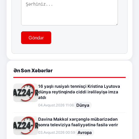
Göndər
Ən Son Xəbərlər
16 yaşlı rusiyalı tennisçi Kristina Lyutova
dünya reytinqində ciddi irəliləyişə imza
atdı
Dünya
04.Avqust.2026 11:06
Davina Makkol xərçənglə mübarizədən
sonra televiziya fəaliyyətinə fasilə verir
Avropa
03.Avqust.2026 00:59