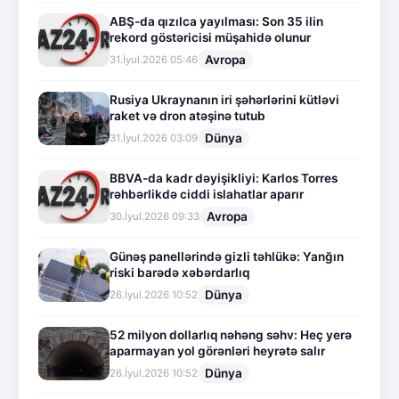
ABŞ-da qızılca yayılması: Son 35 ilin
rekord göstəricisi müşahidə olunur
Avropa
31.İyul.2026 05:46
Rusiya Ukraynanın iri şəhərlərini kütləvi
raket və dron atəşinə tutub
Dünya
31.İyul.2026 03:09
BBVA-da kadr dəyişikliyi: Karlos Torres
rəhbərlikdə ciddi islahatlar aparır
Avropa
30.İyul.2026 09:33
Günəş panellərində gizli təhlükə: Yanğın
riski barədə xəbərdarlıq
Dünya
26.İyul.2026 10:52
52 milyon dollarlıq nəhəng səhv: Heç yerə
aparmayan yol görənləri heyrətə salır
Dünya
26.İyul.2026 10:52