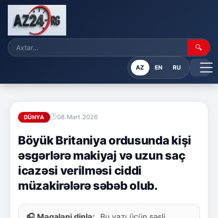
🔍
AZ
EN
RU
08.Mart.2026
DÜNYA
Böyük Britaniya ordusunda kişi
əsgərlərə makiyaj və uzun saç
icazəsi verilməsi ciddi
müzakirələrə səbəb olub.
🎧 Məqaləni dinlə:
Bu yazı üçün səsli