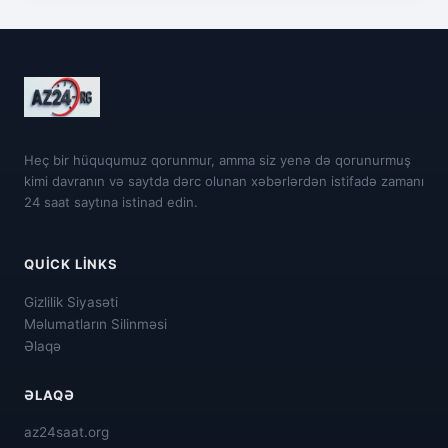
Heç bir hüququmuz qorunmur, amma siz yenə də qorunurmuş
kimi davranın və saytda dərc olunan xəbərlərdən istifadə zamanı
24 saat saytına istinad edin.
QUICK LINKS
Gizlilik Siyasəti
Məlumatların Silinməsi
Əlaqə
ƏLAQƏ
az24saat.org