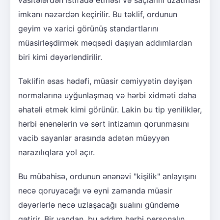
imkanı nəzərdən keçirilir. Bu təklif, ordunun
geyim və xarici görünüş standartlarını
müasirləşdirmək məqsədi daşıyan addımlardan
biri kimi dəyərləndirilir.
Təklifin əsas hədəfi, müasir cəmiyyətin dəyişən
normalarına uyğunlaşmaq və hərbi xidməti daha
əhatəli etmək kimi görünür. Lakin bu tip yeniliklər,
hərbi ənənələrin və sərt intizamın qorunmasını
vacib sayanlar arasında adətən müəyyən
narazılıqlara yol açır.
Bu mübahisə, ordunun ənənəvi "kişilik" anlayışını
necə qoruyacağı və eyni zamanda müasir
dəyərlərlə necə uzlaşacağı sualını gündəmə
gətirir. Bir yandan, bu addım hərbi personalın