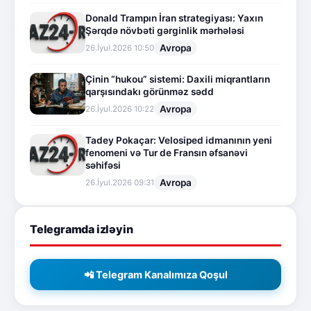
Donald Trampın İran strategiyası: Yaxın
Şərqdə növbəti gərginlik mərhələsi
Avropa
26.İyul.2026 10:50
Çinin “hukou” sistemi: Daxili miqrantların
qarşısındakı görünməz sədd
Avropa
26.İyul.2026 10:22
Tadey Pokaçar: Velosiped idmanının yeni
fenomeni və Tur de Fransın əfsanəvi
səhifəsi
Avropa
26.İyul.2026 09:31
Telegramda izləyin
📲 Telegram Kanalımıza Qoşul