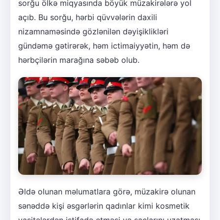
sorğu ölkə miqyasında böyük müzakirələrə yol
açıb. Bu sorğu, hərbi qüvvələrin daxili
nizamnaməsində gözlənilən dəyişiklikləri
gündəmə gətirərək, həm ictimaiyyətin, həm də
hərbçilərin marağına səbəb olub.
Əldə olunan məlumatlara görə, müzakirə olunan
sənəddə kişi əsgərlərin qadınlar kimi kosmetik
vasitələrdən istifadə etməsi və saçlarını uzatması