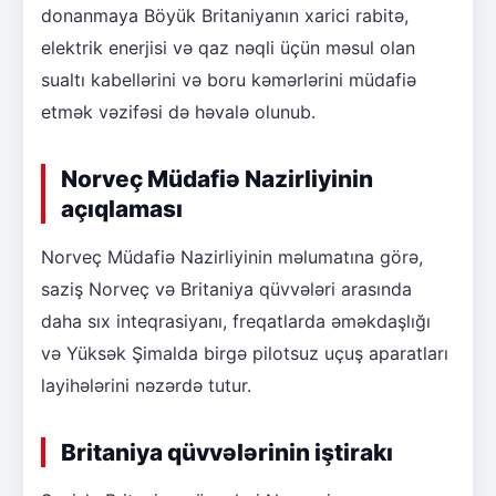
donanmaya Böyük Britaniyanın xarici rabitə,
elektrik enerjisi və qaz nəqli üçün məsul olan
sualtı kabellərini və boru kəmərlərini müdafiə
etmək vəzifəsi də həvalə olunub.
Norveç Müdafiə Nazirliyinin
açıqlaması
Norveç Müdafiə Nazirliyinin məlumatına görə,
saziş Norveç və Britaniya qüvvələri arasında
daha sıx inteqrasiyanı, freqatlarda əməkdaşlığı
və Yüksək Şimalda birgə pilotsuz uçuş aparatları
layihələrini nəzərdə tutur.
Britaniya qüvvələrinin iştirakı