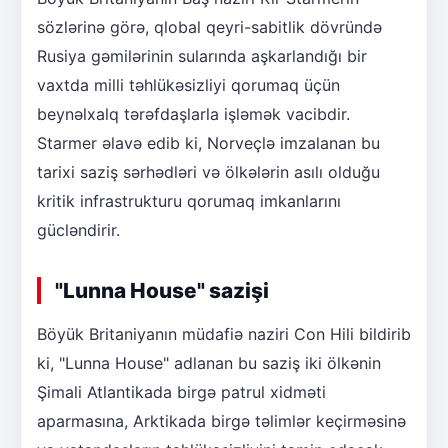
sözlərinə görə, qlobal qeyri-sabitlik dövründə
Rusiya gəmilərinin sularında aşkarlandığı bir
vaxtda milli təhlükəsizliyi qorumaq üçün
beynəlxalq tərəfdaşlarla işləmək vacibdir.
Starmer əlavə edib ki, Norveçlə imzalanan bu
tarixi saziş sərhədləri və ölkələrin asılı olduğu
kritik infrastrukturu qorumaq imkanlarını
gücləndirir.
"Lunna House" sazişi
Böyük Britaniyanın müdafiə naziri Con Hili bildirib
ki, "Lunna House" adlanan bu saziş iki ölkənin
Şimali Atlantikada birgə patrul xidməti
aparmasına, Arktikada birgə təlimlər keçirməsinə