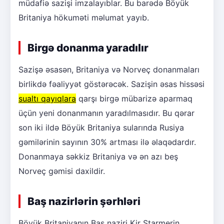
müdafiə sazişi imzalayıblar. Bu barədə Böyük
Britaniya hökuməti məlumat yayıb.
Birgə donanma yaradılır
Sazişə əsasən, Britaniya və Norveç donanmaları
birlikdə fəaliyyət göstərəcək. Sazişin əsas hissəsi
sualtı qayıqlara
qarşı birgə mübarizə aparmaq
üçün yeni donanmanın yaradılmasıdır. Bu qərar
son iki ildə Böyük Britaniya sularında Rusiya
gəmilərinin sayının 30% artması ilə əlaqədardır.
Donanmaya səkkiz Britaniya və ən azı beş
Norveç gəmisi daxildir.
Baş nazirlərin şərhləri
Böyük Britaniyanın Baş naziri Kir Starmerin