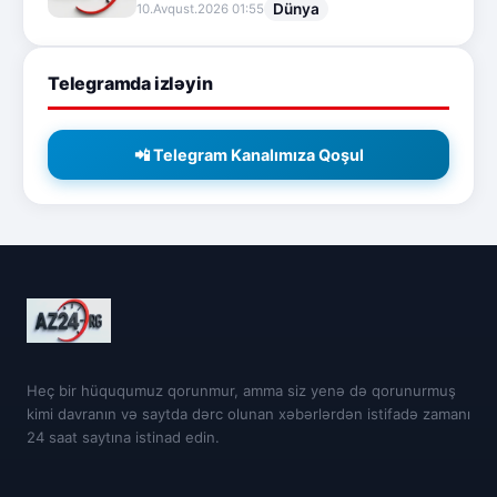
Dünya
10.Avqust.2026 01:55
Telegramda izləyin
📲 Telegram Kanalımıza Qoşul
Heç bir hüququmuz qorunmur, amma siz yenə də qorunurmuş
kimi davranın və saytda dərc olunan xəbərlərdən istifadə zamanı
24 saat saytına istinad edin.