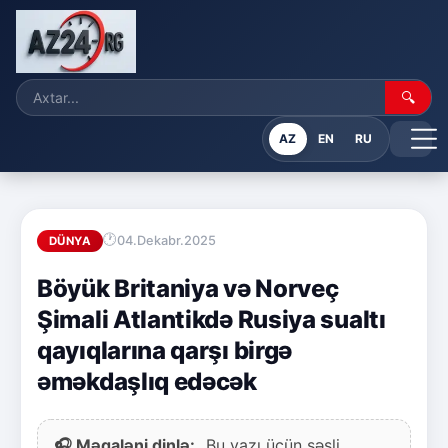
🔍
AZ
EN
RU
04.Dekabr.2025
DÜNYA
Böyük Britaniya və Norveç
Şimali Atlantikdə Rusiya sualtı
qayıqlarına qarşı birgə
əməkdaşlıq edəcək
🎧 Məqaləni dinlə:
Bu yazı üçün səsli