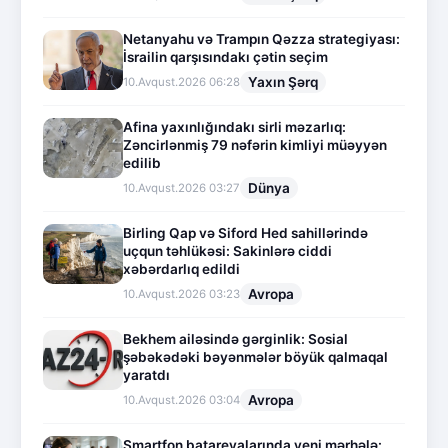
Netanyahu və Trampın Qəzza strategiyası:
İsrailin qarşısındakı çətin seçim
Yaxın Şərq
10.Avqust.2026 06:28
Afina yaxınlığındakı sirli məzarlıq:
Zəncirlənmiş 79 nəfərin kimliyi müəyyən
edilib
Dünya
10.Avqust.2026 03:27
Birling Qap və Siford Hed sahillərində
uçqun təhlükəsi: Sakinlərə ciddi
xəbərdarlıq edildi
Avropa
10.Avqust.2026 03:23
Bekhem ailəsində gərginlik: Sosial
şəbəkədəki bəyənmələr böyük qalmaqal
yaratdı
Avropa
10.Avqust.2026 03:04
Smartfon batareyalarında yeni mərhələ: