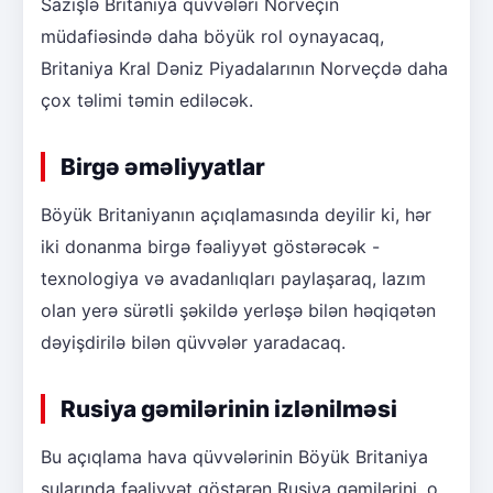
Sazişlə Britaniya qüvvələri Norveçin
müdafiəsində daha böyük rol oynayacaq,
Britaniya Kral Dəniz Piyadalarının Norveçdə daha
çox təlimi təmin ediləcək.
Birgə əməliyyatlar
Böyük Britaniyanın açıqlamasında deyilir ki, hər
iki donanma birgə fəaliyyət göstərəcək -
texnologiya və avadanlıqları paylaşaraq, lazım
olan yerə sürətli şəkildə yerləşə bilən həqiqətən
dəyişdirilə bilən qüvvələr yaradacaq.
Rusiya gəmilərinin izlənilməsi
Bu açıqlama hava qüvvələrinin Böyük Britaniya
sularında fəaliyyət göstərən Rusiya gəmilərini, o