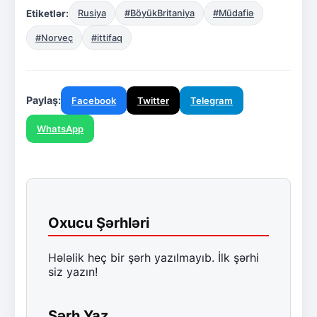
Etiketlər:
Rusiya
#BöyükBritaniya
#Müdafiə
#Norveç
#ittifaq
Paylaş:
Facebook
Twitter
Telegram
WhatsApp
Oxucu Şərhləri
Hələlik heç bir şərh yazılmayıb. İlk şərhi
siz yazın!
Şərh Yaz