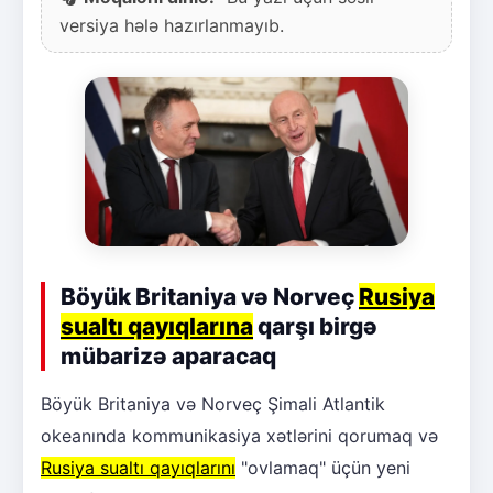
versiya hələ hazırlanmayıb.
Böyük Britaniya və Norveç
Rusiya
sualtı qayıqlarına
qarşı birgə
mübarizə aparacaq
Böyük Britaniya və Norveç Şimali Atlantik
okeanında kommunikasiya xətlərini qorumaq və
Rusiya sualtı qayıqlarını
"ovlamaq" üçün yeni