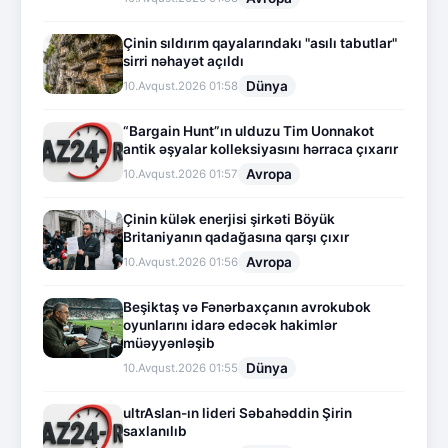
Çinin sıldırım qayalarındakı "asılı tabutlar"
sirri nəhayət açıldı
Dünya
10.Avqust.2026 01:58
“Bargain Hunt”ın ulduzu Tim Uonnakot
antik əşyalar kolleksiyasını hərraca çıxarır
Avropa
10.Avqust.2026 01:57
Çinin külək enerjisi şirkəti Böyük
Britaniyanın qadağasına qarşı çıxır
Avropa
10.Avqust.2026 01:56
Beşiktaş və Fənərbaxçanın avrokubok
oyunlarını idarə edəcək hakimlər
müəyyənləşib
Dünya
10.Avqust.2026 01:55
ultrAslan-ın lideri Səbahəddin Şirin
saxlanılıb