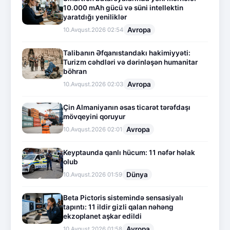
10.000 mAh gücü və süni intellektin
yaratdığı yeniliklər
Avropa
10.Avqust.2026 02:54
Talibanın Əfqanıstandakı hakimiyyəti:
Turizm cəhdləri və dərinləşən humanitar
böhran
Avropa
10.Avqust.2026 02:03
Çin Almaniyanın əsas ticarət tərəfdaşı
mövqeyini qoruyur
Avropa
10.Avqust.2026 02:01
Keyptaunda qanlı hücum: 11 nəfər həlak
olub
Dünya
10.Avqust.2026 01:59
Beta Pictoris sistemində sensasiyalı
tapıntı: 11 ildir gizli qalan nəhəng
ekzoplanet aşkar edildi
Avropa
10.Avqust.2026 01:58