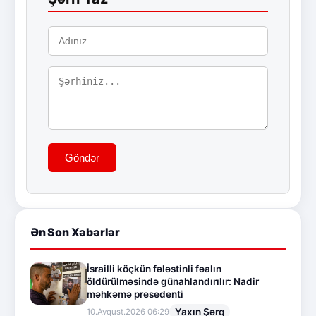
Göndər
Ən Son Xəbərlər
İsrailli köçkün fələstinli fəalın
öldürülməsində günahlandırılır: Nadir
məhkəmə presedenti
Yaxın Şərq
10.Avqust.2026 06:29