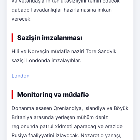
və vətəndaşların təhlükəsizliyini təmin edəcək
qabaqcıl avadanlıqlar hazırlamasına imkan
verəcək.
Sazişin imzalanması
Hili və Norveçin müdafiə naziri Tore Sandvik
sazişi Londonda imzalayıblar.
London
Monitorinq və müdafiə
Donanma əsasən Qrenlandiya, İslandiya və Böyük
Britaniya arasında yerləşən mühüm dəniz
regionunda patrul xidməti aparacaq və ərazidə
Rusiya fəaliyyətini izləyəcək. Nəzarətlə yanaşı,