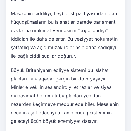
Məsələnin ciddiliyi, Leyborist partiyasından olan
hüquqşünasların bu islahatlar barədə parlament
üzvlərinə məlumat verməsinin "əngəlləndiyi"
iddiaları ilə daha da artır. Bu vəziyyət hökumətin
şəffaflıq və açıq müzakirə prinsiplərinə sadiqliyi
ilə bağlı ciddi suallar doğurur.
Böyük Britaniyanın ədliyyə sistemi bu islahat
planları ilə əlaqədar gərgin bir dövr yaşayır.
Minlərlə vəkilin səsləndirdiyi etirazlar və siyasi
müqavimət hökuməti bu planları yenidən
nəzərdən keçirməyə məcbur edə bilər. Məsələnin
necə inkişaf edəcəyi ölkənin hüquq sisteminin
gələcəyi üçün böyük əhəmiyyət daşıyır.