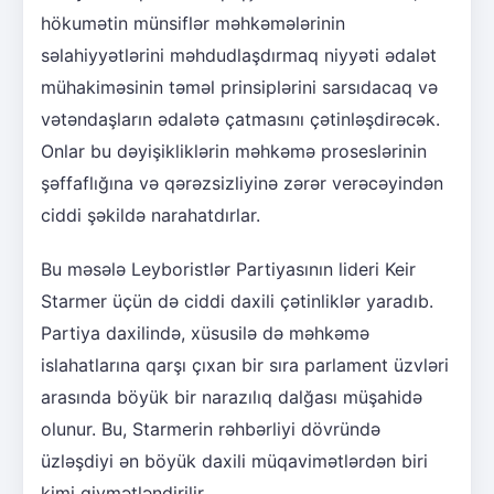
hökumətin münsiflər məhkəmələrinin
səlahiyyətlərini məhdudlaşdırmaq niyyəti ədalət
mühakiməsinin təməl prinsiplərini sarsıdacaq və
vətəndaşların ədalətə çatmasını çətinləşdirəcək.
Onlar bu dəyişikliklərin məhkəmə proseslərinin
şəffaflığına və qərəzsizliyinə zərər verəcəyindən
ciddi şəkildə narahatdırlar.
Bu məsələ Leyboristlər Partiyasının lideri Keir
Starmer üçün də ciddi daxili çətinliklər yaradıb.
Partiya daxilində, xüsusilə də məhkəmə
islahatlarına qarşı çıxan bir sıra parlament üzvləri
arasında böyük bir narazılıq dalğası müşahidə
olunur. Bu, Starmerin rəhbərliyi dövründə
üzləşdiyi ən böyük daxili müqavimətlərdən biri
kimi qiymətləndirilir.