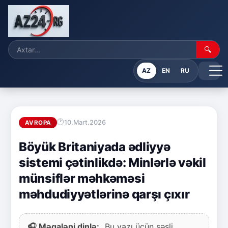
🔍
AZ
EN
RU
10.Mart.2026
AVROPA
Böyük Britaniyada ədliyyə
sistemi çətinlikdə: Minlərlə vəkil
münsiflər məhkəməsi
məhdudiyyətlərinə qarşı çıxır
🎧 Məqaləni dinlə:
Bu yazı üçün səsli