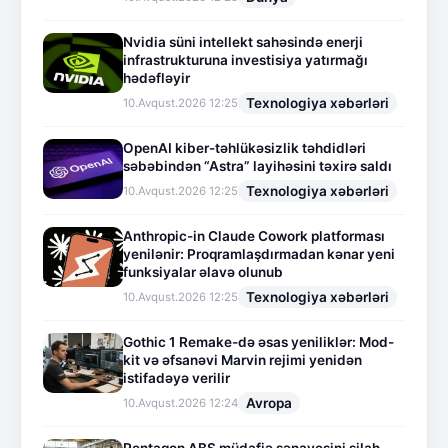
Nvidia süni intellekt sahəsində enerji
infrastrukturuna investisiya yatırmağı
hədəfləyir
Texnologiya xəbərləri
10.Avqust.2026 12:25
OpenAI kiber-təhlükəsizlik təhdidləri
səbəbindən “Astra” layihəsini təxirə saldı
Texnologiya xəbərləri
10.Avqust.2026 12:25
Anthropic-in Claude Cowork platforması
yenilənir: Proqramlaşdırmadan kənar yeni
funksiyalar əlavə olunub
Texnologiya xəbərləri
10.Avqust.2026 12:25
Gothic 1 Remake-də əsas yeniliklər: Mod-
kit və əfsanəvi Marvin rejimi yenidən
istifadəyə verilir
Avropa
10.Avqust.2026 12:24