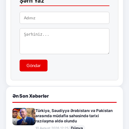
Şərh Yaz
Göndər
Ən Son Xəbərlər
Türkiyə, Səudiyyə Ərəbistanı və Pakistan
arasında müdafiə sahəsində tarixi
razılaşma əldə olundu
Dünya
10.Avqust.2026 12:25