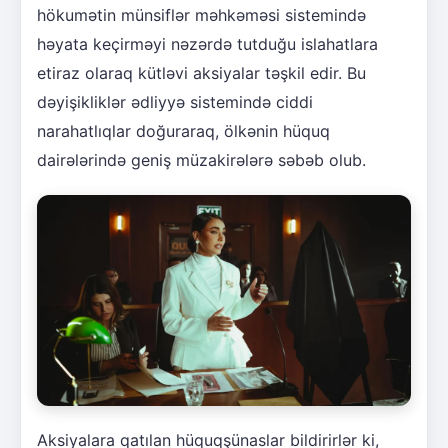
hökumətin münsiflər məhkəməsi sistemində
həyata keçirməyi nəzərdə tutduğu islahatlara
etiraz olaraq kütləvi aksiyalar təşkil edir. Bu
dəyişikliklər ədliyyə sistemində ciddi
narahatlıqlar doğuraraq, ölkənin hüquq
dairələrində geniş müzakirələrə səbəb olub.
Aksiyalara qatılan hüquqşünaslar bildirirlər ki,