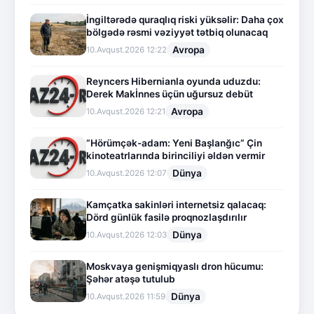
İngiltərədə quraqlıq riski yüksəlir: Daha çox
bölgədə rəsmi vəziyyət tətbiq olunacaq
Avropa
10.Avqust.2026 12:22
Reyncers Hibernianla oyunda uduzdu:
Derek Makİnnes üçün uğursuz debüt
Avropa
10.Avqust.2026 12:21
“Hörümçək-adam: Yeni Başlanğıc” Çin
kinoteatrlarında birinciliyi əldən vermir
Dünya
10.Avqust.2026 12:07
Kamçatka sakinləri internetsiz qalacaq:
Dörd günlük fasilə proqnozlaşdırılır
Dünya
10.Avqust.2026 12:03
Moskvaya genişmiqyaslı dron hücumu:
Şəhər atəşə tutulub
Dünya
10.Avqust.2026 11:59