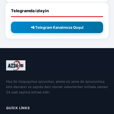
Telegramda izləyin
📲 Telegram Kanalımıza Qoşul
Heç bir hüququmuz qorunmur, amma siz yenə də qorunurmuş
kimi davranın və saytda dərc olunan xəbərlərdən istifadə zamanı
24 saat saytına istinad edin.
QUICK LINKS