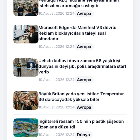
Pentaqon ABŞ müdafiə sənayesini silah
istehsalını artırmağa səsləyib
Avropa
10.Avqust.2026 12:24
Microsoft Edge-də Manifest V3 dövrü:
Reklam bloklayıcıların taleyi sual
altındadır
Avropa
10.Avqust.2026 12:24
Uelsdə kütləvi dava zamanı 56 yaşlı kişi
dünyasını dəyişib, polis araşdırmalara start
verib
Avropa
10.Avqust.2026 12:24
Böyük Britaniyada yeni istilər: Temperatur
36 dərəcəyədək yüksələ bilər
Avropa
10.Avqust.2026 12:24
İngiltərəli rəssam 150 min plastik şüşədən
üzən ada düzəltdi
Dünya
10.Avqust.2026 12:24