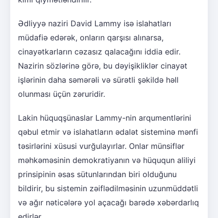
Ədliyyə naziri David Lammy isə islahatları
müdafiə edərək, onların qarşısı alınarsa,
cinayətkarların cəzasız qalacağını iddia edir.
Nazirin sözlərinə görə, bu dəyişikliklər cinayət
işlərinin daha səmərəli və sürətli şəkildə həll
olunması üçün zəruridir.
Lakin hüquqşünaslar Lammy-nin arqumentlərini
qəbul etmir və islahatların ədalət sisteminə mənfi
təsirlərini xüsusi vurğulayırlar. Onlar münsiflər
məhkəməsinin demokratiyanın və hüququn aliliyi
prinsipinin əsas sütunlarından biri olduğunu
bildirir, bu sistemin zəiflədilməsinin uzunmüddətli
və ağır nəticələrə yol açacağı barədə xəbərdarlıq
edirlər.