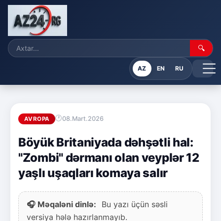
🔍
AZ
EN
RU
08.Mart.2026
AVROPA
Böyük Britaniyada dəhşətli hal:
"Zombi" dərmanı olan veyplər 12
yaşlı uşaqları komaya salır
🎧 Məqaləni dinlə:
Bu yazı üçün səsli
versiya hələ hazırlanmayıb.