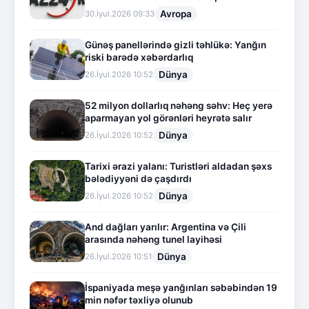
Avropa
30.İyul.2026 09:33
Günəş panellərində gizli təhlükə: Yanğın
riski barədə xəbərdarlıq
Dünya
26.İyul.2026 10:52
52 milyon dollarlıq nəhəng səhv: Heç yerə
aparmayan yol görənləri heyrətə salır
Dünya
26.İyul.2026 10:52
Tarixi ərazi yalanı: Turistləri aldadan şəxs
bələdiyyəni də çaşdırdı
Dünya
26.İyul.2026 10:52
And dağları yarılır: Argentina və Çili
arasında nəhəng tunel layihəsi
Dünya
26.İyul.2026 10:51
İspaniyada meşə yanğınları səbəbindən 19
min nəfər təxliyə olunub