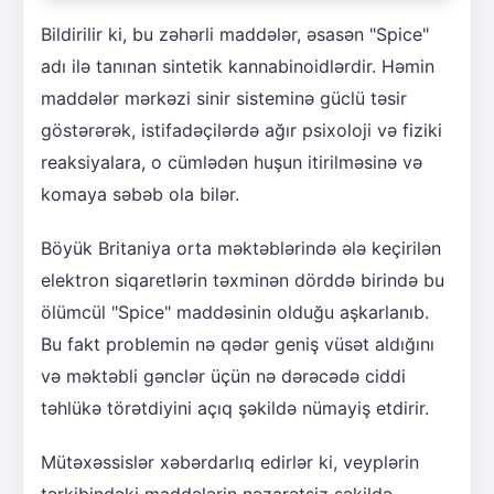
Bildirilir ki, bu zəhərli maddələr, əsasən "Spice"
adı ilə tanınan sintetik kannabinoidlərdir. Həmin
maddələr mərkəzi sinir sisteminə güclü təsir
göstərərək, istifadəçilərdə ağır psixoloji və fiziki
reaksiyalara, o cümlədən huşun itirilməsinə və
komaya səbəb ola bilər.
Böyük Britaniya orta məktəblərində ələ keçirilən
elektron siqaretlərin təxminən dörddə birində bu
ölümcül "Spice" maddəsinin olduğu aşkarlanıb.
Bu fakt problemin nə qədər geniş vüsət aldığını
və məktəbli gənclər üçün nə dərəcədə ciddi
təhlükə törətdiyini açıq şəkildə nümayiş etdirir.
Mütəxəssislər xəbərdarlıq edirlər ki, veyplərin
tərkibindəki maddələrin nəzarətsiz şəkildə