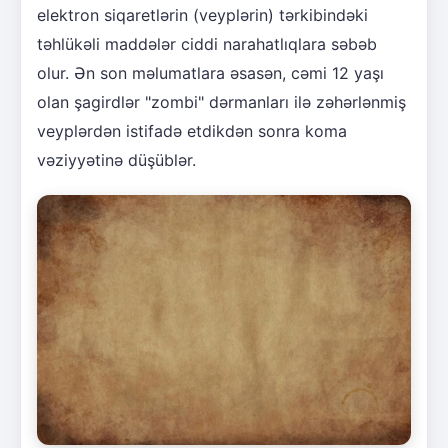
elektron siqaretlərin (veyplərin) tərkibindəki
təhlükəli maddələr ciddi narahatlıqlara səbəb
olur. Ən son məlumatlara əsasən, cəmi 12 yaşı
olan şagirdlər "zombi" dərmanları ilə zəhərlənmiş
veyplərdən istifadə etdikdən sonra koma
vəziyyətinə düşüblər.