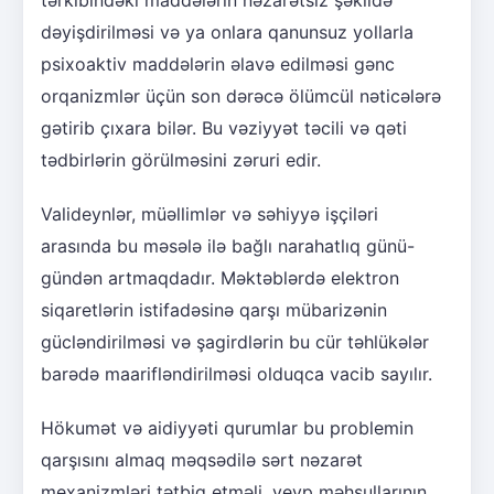
dəyişdirilməsi və ya onlara qanunsuz yollarla
psixoaktiv maddələrin əlavə edilməsi gənc
orqanizmlər üçün son dərəcə ölümcül nəticələrə
gətirib çıxara bilər. Bu vəziyyət təcili və qəti
tədbirlərin görülməsini zəruri edir.
Valideynlər, müəllimlər və səhiyyə işçiləri
arasında bu məsələ ilə bağlı narahatlıq günü-
gündən artmaqdadır. Məktəblərdə elektron
siqaretlərin istifadəsinə qarşı mübarizənin
gücləndirilməsi və şagirdlərin bu cür təhlükələr
barədə maarifləndirilməsi olduqca vacib sayılır.
Hökumət və aidiyyəti qurumlar bu problemin
qarşısını almaq məqsədilə sərt nəzarət
mexanizmləri tətbiq etməli, veyp məhsullarının