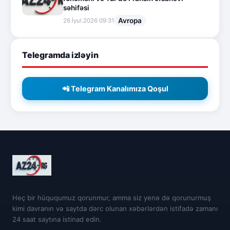
səhifəsi
Avropa
26.İyul.2026 09:31
Telegramda izləyin
📲 Telegram Kanalımıza Qoşul
Heç bir hüququmuz qorunmur, amma siz yenə də qorunurmuş
kimi davranın və saytda dərc olunan xəbərlərdən istifadə zamanı
24 saat saytına istinad edin.