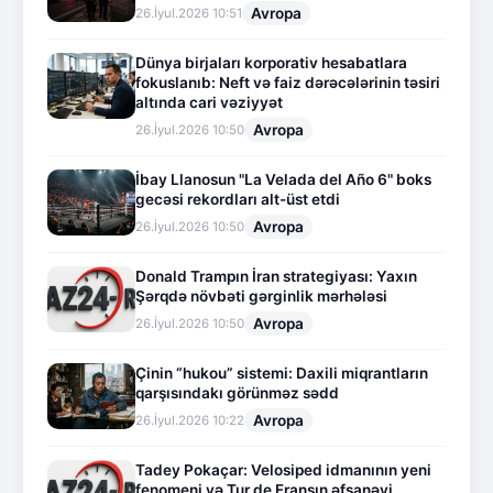
Avropa
26.İyul.2026 10:51
Dünya birjaları korporativ hesabatlara
fokuslanıb: Neft və faiz dərəcələrinin təsiri
altında cari vəziyyət
Avropa
26.İyul.2026 10:50
İbay Llanosun "La Velada del Año 6" boks
gecəsi rekordları alt-üst etdi
Avropa
26.İyul.2026 10:50
Donald Trampın İran strategiyası: Yaxın
Şərqdə növbəti gərginlik mərhələsi
Avropa
26.İyul.2026 10:50
Çinin “hukou” sistemi: Daxili miqrantların
qarşısındakı görünməz sədd
Avropa
26.İyul.2026 10:22
Tadey Pokaçar: Velosiped idmanının yeni
fenomeni və Tur de Fransın əfsanəvi