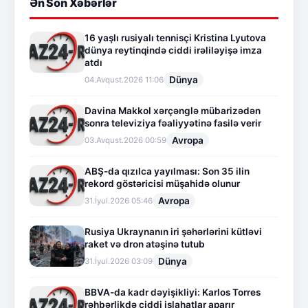
Ən Son Xəbərlər
16 yaşlı rusiyalı tennisçi Kristina Lyutova
dünya reytinqində ciddi irəliləyişə imza
atdı
Dünya
04.Avqust.2026 11:06
Davina Makkol xərçənglə mübarizədən
sonra televiziya fəaliyyətinə fasilə verir
Avropa
03.Avqust.2026 00:59
ABŞ-da qızılca yayılması: Son 35 ilin
rekord göstəricisi müşahidə olunur
Avropa
31.İyul.2026 05:46
Rusiya Ukraynanın iri şəhərlərini kütləvi
raket və dron atəşinə tutub
Dünya
31.İyul.2026 03:09
BBVA-da kadr dəyişikliyi: Karlos Torres
rəhbərlikdə ciddi islahatlar aparır