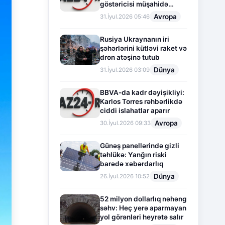
göstəricisi müşahidə
olunur
Avropa
31.İyul.2026 05:46
Rusiya Ukraynanın iri
şəhərlərini kütləvi raket və
dron atəşinə tutub
Dünya
31.İyul.2026 03:09
BBVA-da kadr dəyişikliyi:
Karlos Torres rəhbərlikdə
ciddi islahatlar aparır
Avropa
30.İyul.2026 09:33
Günəş panellərində gizli
təhlükə: Yanğın riski
barədə xəbərdarlıq
Dünya
26.İyul.2026 10:52
52 milyon dollarlıq nəhəng
səhv: Heç yerə aparmayan
yol görənləri heyrətə salır