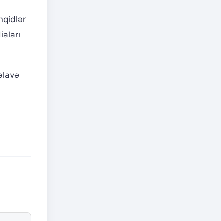
nqidlər
iaları
əlavə