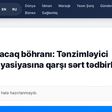
Dünya
İdman
Maraqlı
Yaxın Şərq
Gündə
EN
RU
Biznes
Sağlamlıq
acaq böhranı: Tənzimləyici
asiyasına qarşı sərt tədbir
 hələ hazırlanmayıb.