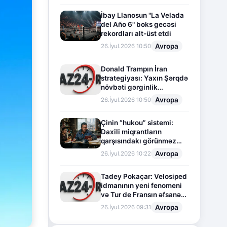
İbay Llanosun "La Velada
del Año 6" boks gecəsi
rekordları alt-üst etdi
Avropa
26.İyul.2026 10:50
Donald Trampın İran
strategiyası: Yaxın Şərqdə
növbəti gərginlik
mərhələsi
Avropa
26.İyul.2026 10:50
Çinin “hukou” sistemi:
Daxili miqrantların
qarşısındakı görünməz
sədd
Avropa
26.İyul.2026 10:22
Tadey Pokaçar: Velosiped
idmanının yeni fenomeni
və Tur de Fransın əfsanəvi
səhifəsi
Avropa
26.İyul.2026 09:31