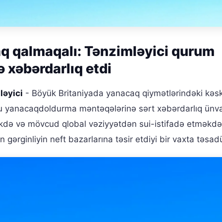
q qalmaqalı: Tənzimləyici qurum
ə xəbərdarlıq etdi
ləyici
- Böyük Britaniyada yanacaq qiymətlərindəki kəs
mu yanacaqdoldurma məntəqələrinə sərt xəbərdarlıq ünva
məkdə və mövcud qlobal vəziyyətdən sui-istifadə etməkdə
n gərginliyin neft bazarlarına təsir etdiyi bir vaxta təsadü