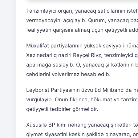
Tənzimləyici orqan, yanacaq satıcılarının ist
verməyəcəyini açıqlayıb. Qurum, yanacaq baz
fəaliyyətin qarşısını almaq üçün qətiyyətli ad
Müxalifət partiyalarının yüksək səviyyəli nüm
Xəzinədarlıq naziri Reyçel Rivz, tənzimləyic
aparmağa səsləyib. O, yanacaq şirkətlərinin
cəhdlərini yolverilməz hesab edib.
Leyborist Partiyasının üzvü Ed Miliband da ne
vurğulayıb. Onun fikrincə, hökumət və tənziml
qətiyyətli tədbirlər görməlidir.
Xüsusilə BP kimi nəhəng yanacaq şirkətləri tə
qiymət siyasətini kəskin şəkildə qınayaraq, on