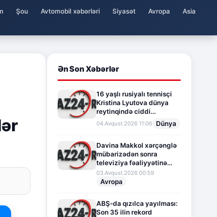
m
Şou
Avtomobil xəbərləri
Siyasət
Avropa
Asia
Ən Son Xəbərlər
16 yaşlı rusiyalı tennisçi
Kristina Lyutova dünya
reytinqində ciddi
lər
irəliləyişə imza atdı
Dünya
04.Avqust.2026 11:06
Davina Makkol xərçənglə
mübarizədən sonra
televiziya fəaliyyətinə
fasilə verir
03.Avqust.2026 00:59
Avropa
ABŞ-da qızılca yayılması:
Son 35 ilin rekord