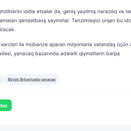
etdiklərini iddia etsələr də, geniş yayılmış narazılıq və tə
ıqlamaları qənaətbəxş saymırlar. Tənzimləyici orqan bu idd
irəcək.
 xərcləri ilə mübarizə aparan milyonlarla vətəndaş üçün 
xiləsi, yanacaq bazarında ədalətli qiymətlərin bərpa
i
Böyük Britaniyada yanacaq
sApp