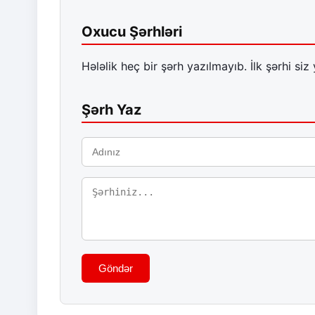
Oxucu Şərhləri
Hələlik heç bir şərh yazılmayıb. İlk şərhi siz 
Şərh Yaz
Göndər