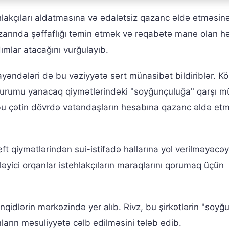
ehlakçıları aldatmasına və ədalətsiz qazanc əldə etməsinə
arında şəffaflığı təmin etmək və rəqabətə mane olan hə
dımlar atacağını vurğulayıb.
ayəndələri də bu vəziyyətə sərt münasibət bildiriblər. Kö
i qurumu yanacaq qiymətlərindəki "soyğunçuluğa" qarşı m
 bu çətin dövrdə vətəndaşların hesabına qazanc əldə et
ft qiymətlərindən sui-istifadə hallarına yol verilməyəcəy
əyici orqanlar istehlakçıların maraqlarını qorumaq üçün
nqidlərin mərkəzində yer alıb. Rivz, bu şirkətlərin "soyğ
ların məsuliyyətə cəlb edilməsini tələb edib.