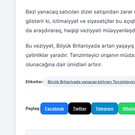
Bəzi yanacaq satıcıları dizel satışından zərər 
göstərir ki, ictimaiyyət və siyasətçilər bu aç
da araşdıraraq, həqiqi vəziyyəti müəyyənləşd
Bu vəziyyət, Böyük Britaniyada artan yaşayış
çətinliklər yaradır. Tənzimləyici orqanın müda
olunacağına dair ümidləri artırır.
Etiketlər:
Böyük Britaniyada yanacaq böhranı Tənzimləyic
Paylaş:
Facebook
Twitter
Telegram
What