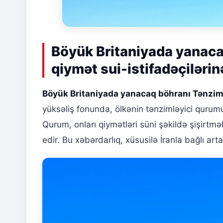
Böyük Britaniyada yanaca
qiymət sui-istifadəçilərin
Böyük Britaniyada yanacaq böhranı Tənzim
yüksəliş fonunda, ölkənin tənzimləyici quru
Qurum, onları qiymətləri süni şəkildə şişirt
edir. Bu xəbərdarlıq, xüsusilə İranla bağlı arta