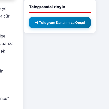
Telegramda izləyin
 yol
r cür
📲 Telegram Kanalımıza Qoşul
lgə
übarizə
mək
ini
unçu"