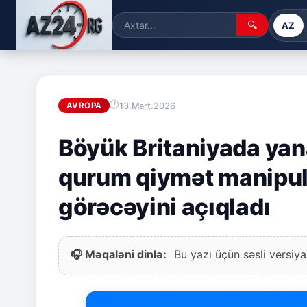
🔍
AZ
13.Mart.2026
AVROPA
Böyük Britaniyada yan
qurum qiymət manipuly
görəcəyini açıqladı
🎧 Məqaləni dinlə:
Bu yazı üçün səsli versiya