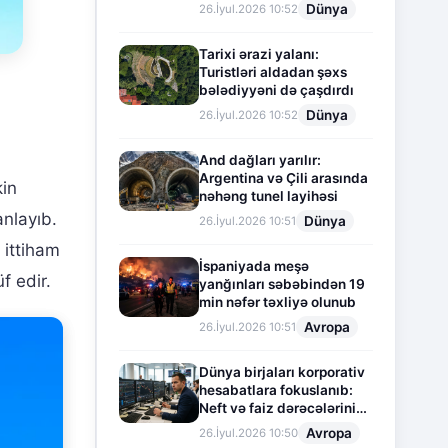
Dünya
26.İyul.2026 10:52
Tarixi ərazi yalanı:
Turistləri aldadan şəxs
bələdiyyəni də çaşdırdı
Dünya
26.İyul.2026 10:52
And dağları yarılır:
Argentina və Çili arasında
kin
nəhəng tunel layihəsi
nlayıb.
Dünya
26.İyul.2026 10:51
 ittiham
İspaniyada meşə
f edir.
yanğınları səbəbindən 19
min nəfər təxliyə olunub
Avropa
26.İyul.2026 10:51
Dünya birjaları korporativ
hesabatlara fokuslanıb:
Neft və faiz dərəcələrinin
təsiri altında cari vəziyyət
Avropa
26.İyul.2026 10:50