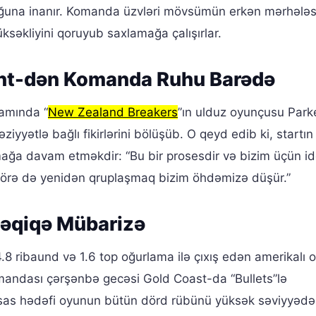
duğuna inanır. Komanda üzvləri mövsümün erkən mərhələ
üksəkliyini qoruyub saxlamağa çalışırlar.
ht-dən Komanda Ruhu Barədə
amında “
New Zealand Breakers
”ın ulduz oyunçusu Park
yətlə bağlı fikirlərini bölüşüb. O qeyd edib ki, startın
mağa davam etməkdir: “Bu bir prosesdir və bizim üçün id
görə də yenidən qruplaşmaq bizim öhdəmizə düşür.”
Dəqiqə Mübarizə
.8 ribaund və 1.6 top oğurlama ilə çıxış edən amerikalı 
mandası çərşənbə gecəsi Gold Coast-da “Bullets”lə
n əsas hədəfi oyunun bütün dörd rübünü yüksək səviyyədə