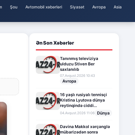
m
Şou
Avtomobil xəbərləri
Siyasət
Avropa
Asia
Ən Son Xəbərlər
Tanınmış televiziya
ulduzu Stiven Ber
saxlanılıb
07.Avqust.2026 10:43
Avropa
16 yaşlı rusiyalı tennisçi
Kristina Lyutova dünya
reytinqində ciddi
irəliləyişə imza atdı
Dünya
04.Avqust.2026 11:06
Davina Makkol xərçənglə
mübarizədən sonra