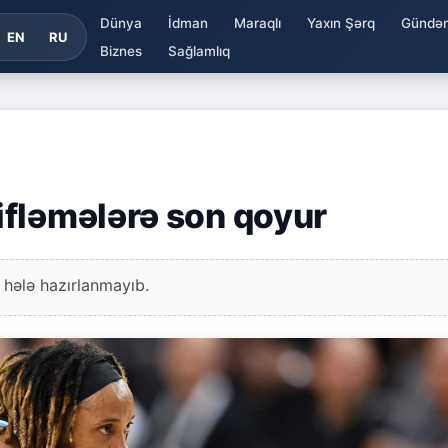
Dünya
İdman
Maraqlı
Yaxın Şərq
Gündə
EN
RU
Biznes
Sağlamlıq
fləmələrə son qoyur
 hələ hazırlanmayıb.