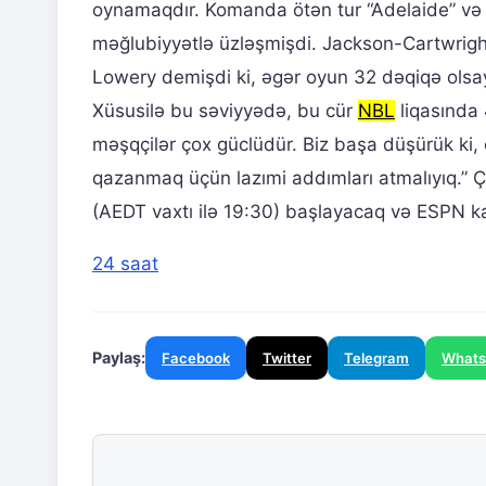
oynamaqdır. Komanda ötən tur “Adelaide” və “
məğlubiyyətlə üzləşmişdi. Jackson-Cartwright
Lowery demişdi ki, əgər oyun 32 dəqiqə olsay
Xüsusilə bu səviyyədə, bu cür
NBL
liqasında
məşqçilər çox güclüdür. Biz başa düşürük ki, ç
qazanmaq üçün lazımi addımları atmalıyıq.” Ç
(AEDT vaxtı ilə 19:30) başlayacaq və ESPN k
24 saat
Paylaş:
Facebook
Twitter
Telegram
What