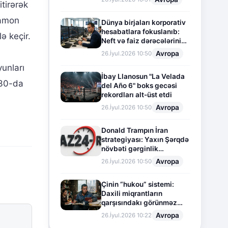
tirərək
Damon
Dünya birjaları korporativ
hesabatlara fokuslanıb:
ə keçir.
Neft və faiz dərəcələrinin
təsiri altında cari vəziyyət
Avropa
26.İyul.2026 10:50
yunları
İbay Llanosun "La Velada
:30-da
del Año 6" boks gecəsi
rekordları alt-üst etdi
Avropa
26.İyul.2026 10:50
Donald Trampın İran
strategiyası: Yaxın Şərqdə
növbəti gərginlik
mərhələsi
Avropa
26.İyul.2026 10:50
Çinin “hukou” sistemi:
Daxili miqrantların
qarşısındakı görünməz
sədd
Avropa
26.İyul.2026 10:22