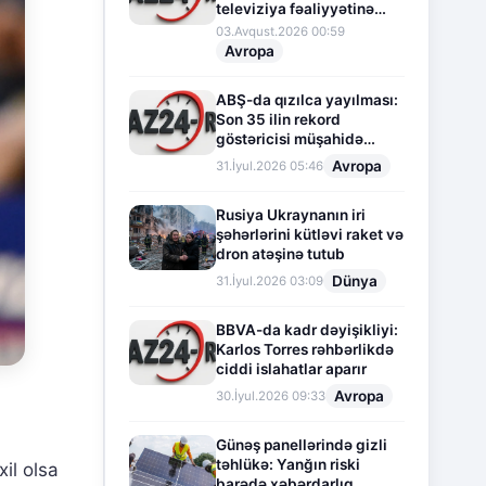
televiziya fəaliyyətinə
fasilə verir
03.Avqust.2026 00:59
Avropa
ABŞ-da qızılca yayılması:
Son 35 ilin rekord
göstəricisi müşahidə
olunur
Avropa
31.İyul.2026 05:46
Rusiya Ukraynanın iri
şəhərlərini kütləvi raket və
dron atəşinə tutub
Dünya
31.İyul.2026 03:09
BBVA-da kadr dəyişikliyi:
Karlos Torres rəhbərlikdə
ciddi islahatlar aparır
Avropa
30.İyul.2026 09:33
Günəş panellərində gizli
təhlükə: Yanğın riski
il olsa
barədə xəbərdarlıq