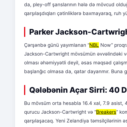
da, pley-off şanslarının hələ də mövcud ol
qarşılaşdıqları çətinliklərə baxmayaraq, ruh y
Parker Jackson-Cartwrig
Çərşənbə günü yayımlanan “
NBL
Now” proqr
Jackson-Cartwright mövsümün əvvəlindəki vəziy
olması əhəmiyyətli deyil, əsas məqsəd çalış
başlanğıc olmasa da, qatar dayanmır. Buna 
Qələbənin Açar Sirri: 40 
Bu mövsüm orta hesabla 16.4 xal, 7.9 asist, 4
qurucu Jackson-Cartwright və “
Breakers
” ko
qarşılaşacaq. Yeni Zelandiya təmsilçilərini