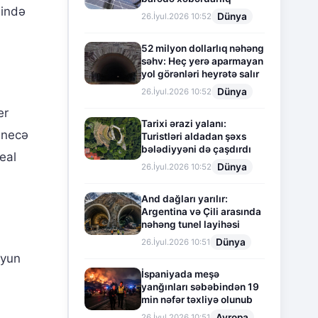
sində
Dünya
26.İyul.2026 10:52
52 milyon dollarlıq nəhəng
səhv: Heç yerə aparmayan
yol görənləri heyrətə salır
Dünya
26.İyul.2026 10:52
er
Tarixi ərazi yalanı:
 necə
Turistləri aldadan şəxs
bələdiyyəni də çaşdırdı
eal
Dünya
26.İyul.2026 10:52
And dağları yarılır:
Argentina və Çili arasında
nəhəng tunel layihəsi
Dünya
26.İyul.2026 10:51
oyun
İspaniyada meşə
yanğınları səbəbindən 19
min nəfər təxliyə olunub
Avropa
26.İyul.2026 10:51