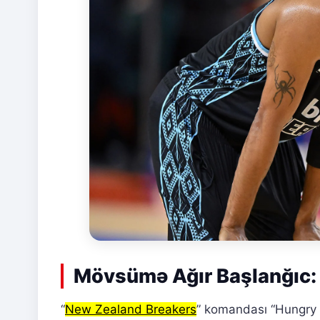
Mövsümə Ağır Başlanğıc: 
“
New Zealand Breakers
” komandası “Hungry