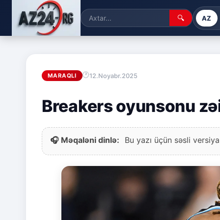
🔍
AZ
12.Noyabr.2025
MARAQLI
Breakers oyunsonu zəi
🎧 Məqaləni dinlə:
Bu yazı üçün səsli versiya