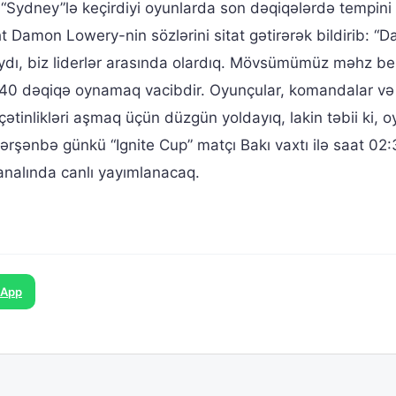
Sydney”lə keçirdiyi oyunlarda son dəqiqələrdə tempini i
 Damon Lowery-nin sözlərini sitat gətirərək bildirib: “
dı, biz liderlər arasında olardıq. Mövsümümüz məhz bel
 40 dəqiqə oynamaq vacibdir. Oyunçular, komandalar və
ətinlikləri aşmaq üçün düzgün yoldayıq, lakin təbii ki, o
ərşənbə günkü “Ignite Cup” matçı Bakı vaxtı ilə saat 02
analında canlı yayımlanacaq.
sApp