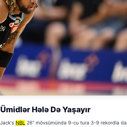
Ümidlər Hələ Də Yaşayır
 Jack's
NBL
26” mövsümündə 9-cu tura 3-9 rekordla dax