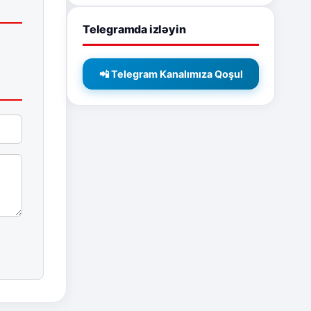
Telegramda izləyin
📲 Telegram Kanalımıza Qoşul