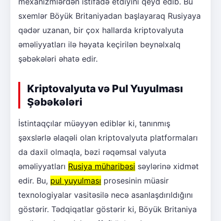
mexanizmlərdən istifadə etdiyini qeyd edib. Bu
sxemlər Böyük Britaniyadan başlayaraq Rusiyaya
qədər uzanan, bir çox hallarda kriptovalyuta
əməliyyatları ilə həyata keçirilən beynəlxalq
şəbəkələri əhatə edir.
Kriptovalyuta və Pul Yuyulması
Şəbəkələri
İstintaqçılar müəyyən ediblər ki, tanınmış
şəxslərlə əlaqəli olan kriptovalyuta platformaları
da daxil olmaqla, bəzi rəqəmsal valyuta
əməliyyatları
Rusiya müharibəsi
səylərinə xidmət
edir. Bu,
pul yuyulması
prosesinin müasir
texnologiyalar vasitəsilə necə asanlaşdırıldığını
göstərir. Tədqiqatlar göstərir ki, Böyük Britaniya