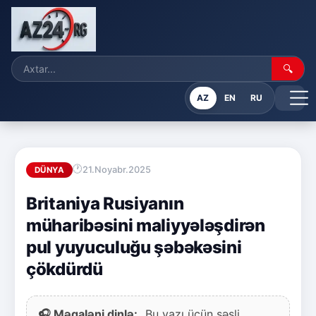
🔍
AZ
EN
RU
21.Noyabr.2025
DÜNYA
Britaniya Rusiyanın
müharibəsini maliyyələşdirən
pul yuyuculuğu şəbəkəsini
çökdürdü
🎧 Məqaləni dinlə:
Bu yazı üçün səsli