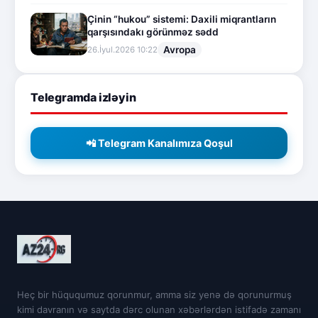
Çinin “hukou” sistemi: Daxili miqrantların
qarşısındakı görünməz sədd
Avropa
26.İyul.2026 10:22
Telegramda izləyin
📲 Telegram Kanalımıza Qoşul
Heç bir hüququmuz qorunmur, amma siz yenə də qorunurmuş
kimi davranın və saytda dərc olunan xəbərlərdən istifadə zamanı