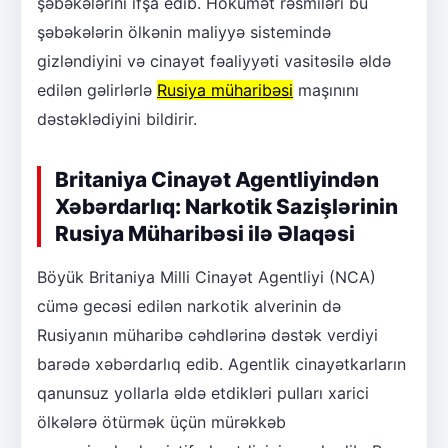
şəbəkələrini ifşa edib. Hökumət rəsmiləri bu
şəbəkələrin ölkənin maliyyə sistemində
gizləndiyini və cinayət fəaliyyəti vasitəsilə əldə
edilən gəlirlərlə
Rusiya müharibəsi
maşınını
dəstəklədiyini bildirir.
Britaniya Cinayət Agentliyindən
Xəbərdarlıq: Narkotik Sazişlərinin
Rusiya Müharibəsi ilə Əlaqəsi
Böyük Britaniya Milli Cinayət Agentliyi (NCA)
cümə gecəsi edilən narkotik alverinin də
Rusiyanın müharibə cəhdlərinə dəstək verdiyi
barədə xəbərdarlıq edib. Agentlik cinayətkarların
qanunsuz yollarla əldə etdikləri pulları xarici
ölkələrə ötürmək üçün mürəkkəb