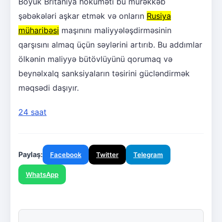
Böyük Britaniya hökuməti bu mürəkkəb
şəbəkələri aşkar etmək və onların
Rusiya
müharibəsi
maşınını maliyyələşdirməsinin
qarşısını almaq üçün səylərini artırıb. Bu addımlar
ölkənin maliyyə bütövlüyünü qorumaq və
beynəlxalq sanksiyaların təsirini gücləndirmək
məqsədi daşıyır.
24 saat
Paylaş:
Facebook
Twitter
Telegram
WhatsApp