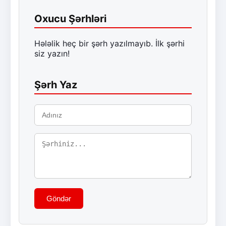
Oxucu Şərhləri
Hələlik heç bir şərh yazılmayıb. İlk şərhi
siz yazın!
Şərh Yaz
Göndər