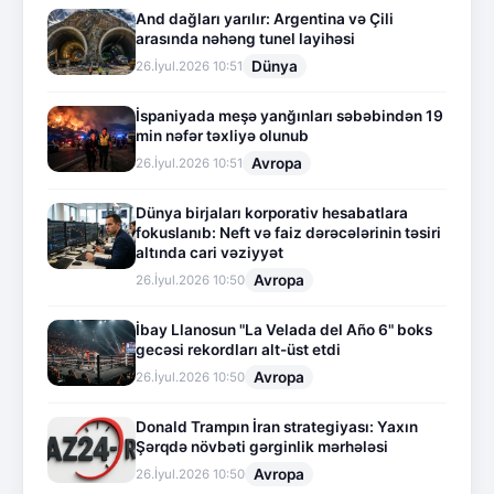
And dağları yarılır: Argentina və Çili
arasında nəhəng tunel layihəsi
Dünya
26.İyul.2026 10:51
İspaniyada meşə yanğınları səbəbindən 19
min nəfər təxliyə olunub
Avropa
26.İyul.2026 10:51
Dünya birjaları korporativ hesabatlara
fokuslanıb: Neft və faiz dərəcələrinin təsiri
altında cari vəziyyət
Avropa
26.İyul.2026 10:50
İbay Llanosun "La Velada del Año 6" boks
gecəsi rekordları alt-üst etdi
Avropa
26.İyul.2026 10:50
Donald Trampın İran strategiyası: Yaxın
Şərqdə növbəti gərginlik mərhələsi
Avropa
26.İyul.2026 10:50