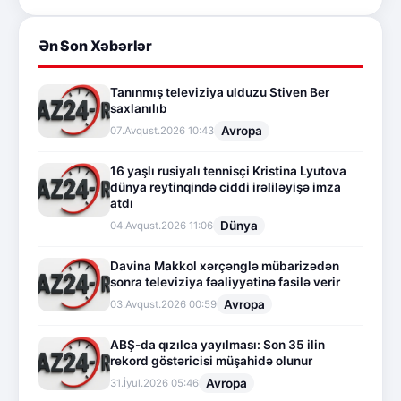
Ən Son Xəbərlər
Tanınmış televiziya ulduzu Stiven Ber
saxlanılıb
Avropa
07.Avqust.2026 10:43
16 yaşlı rusiyalı tennisçi Kristina Lyutova
dünya reytinqində ciddi irəliləyişə imza
atdı
Dünya
04.Avqust.2026 11:06
Davina Makkol xərçənglə mübarizədən
sonra televiziya fəaliyyətinə fasilə verir
Avropa
03.Avqust.2026 00:59
ABŞ-da qızılca yayılması: Son 35 ilin
rekord göstəricisi müşahidə olunur
Avropa
31.İyul.2026 05:46