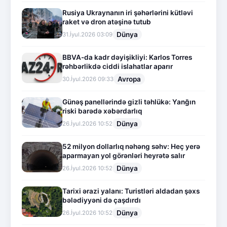
Rusiya Ukraynanın iri şəhərlərini kütləvi
raket və dron atəşinə tutub
Dünya
31.İyul.2026 03:09
BBVA-da kadr dəyişikliyi: Karlos Torres
rəhbərlikdə ciddi islahatlar aparır
Avropa
30.İyul.2026 09:33
Günəş panellərində gizli təhlükə: Yanğın
riski barədə xəbərdarlıq
Dünya
26.İyul.2026 10:52
52 milyon dollarlıq nəhəng səhv: Heç yerə
aparmayan yol görənləri heyrətə salır
Dünya
26.İyul.2026 10:52
Tarixi ərazi yalanı: Turistləri aldadan şəxs
bələdiyyəni də çaşdırdı
Dünya
26.İyul.2026 10:52