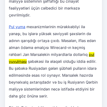
maliyyə sisteminin şəffaflığı bu cinayət
fəaliyyətləri üçün cəlbedici bir mərkəzə
çevrilmişdir.
Pul yuma
mexanizmlərinin mürəkkəbliyi ilə
yanaşı, bu işlərə yüksək səviyyəli şəxslərin də
adının qarışdığı ortaya çıxıb. Məsələn, iflas edən
alman ödəmə emalçısı Wirecard-ın keçmiş
rəhbəri Jan Marsalekin milyardlarla dollarlıq
pul
yuyulması
şəbəkəsi ilə əlaqəli olduğu iddia edilir.
Bu şəbəkə Rusiyadan gələn şübhəli pulların idarə
edilməsində əsas rol oynayır. Marsalek hazırda
beynəlxalq axtarışdadır və bu iş Rusiyanın Qərbin
maliyyə sistemlərindən necə istifadə etdiyini bir
daha göz önünə sərir.